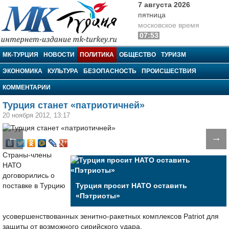
7 августа 2026
пятница
московское время
07:53
МК-Турция
МК-ТУРЦИЯ
НОВОСТИ
ПОЛИТИКА
ОБЩЕСТВО
ТУРИЗМ
ЭКОНОМИКА
КУЛЬТУРА
БЕЗОПАСНОСТЬ
ПРОИСШЕСТВИЯ
КОММЕНТАРИИ
Турция станет «патриотичней»
20 ноября 2012, 13:17
←
→
Страны-члены
НАТО
договорились о
поставке в Турцию
Турция просит НАТО оставить
«Пэтриоты»
усовершенствованных зенитно-ракетных комплексов Patriot для
защиты от возможного сирийского удара.