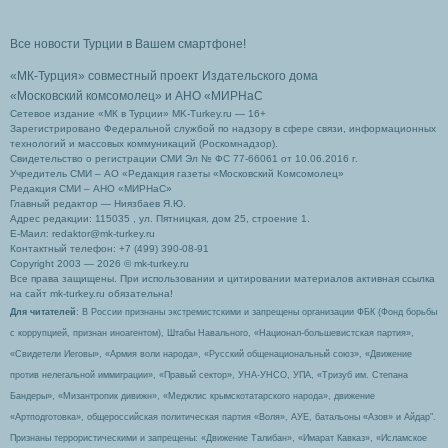
Все новости Турции в Вашем смартфоне!
«МК-Турция» совместный проект Издательского дома
«Московский комсомолец»
и АНО «МИРНаС
Сетевое издание «МК в Турции» MK-Turkey.ru — 16+
Зарегистрировано Федеральной службой по надзору в сфере связи, информационных
технологий и массовых коммуникаций (Роскомнадзор).
Свидетельство о регистрации СМИ Эл № ФС 77-66061 от 10.06.2016 г.
Учредитель СМИ – АО «Редакция газеты «Московский Комсомолец»
Редакция СМИ – АНО «МИРНаС»
Главный редактор — Ниязбаев Я.Ю.
Адрес редакции: 115035 , ул. Пятницкая, дом 25, строение 1.
Е-Маил: redaktor@mk-turkey.ru
Контактный телефон: +7 (499) 390-08-91
Copyright 2003 — 2026 © mk-turkey.ru
Все права защищены. При использовании и цитировании материалов активная ссылка
на сайт mk-turkey.ru обязательна!
Для читателей
: В России признаны экстремистскими и запрещены организации ФБК (Фонд борьбы
с коррупцией, признан иноагентом), Штабы Навального, «Национал-большевистская партия»,
«Свидетели Иеговы», «Армия воли народа», «Русский общенациональный союз», «Движение
против нелегальной иммиграции», «Правый сектор», УНА-УНСО, УПА, «Тризуб им. Степана
Бандеры», «Мизантропик дивижн», «Меджлис крымскотатарского народа», движение
«Артподготовка», общероссийская политическая партия «Воля», АУЕ, батальоны «Азов» и Айдар″.
Признаны террористическими и запрещены: «Движение Талибан», «Имарат Кавказ», «Исламское