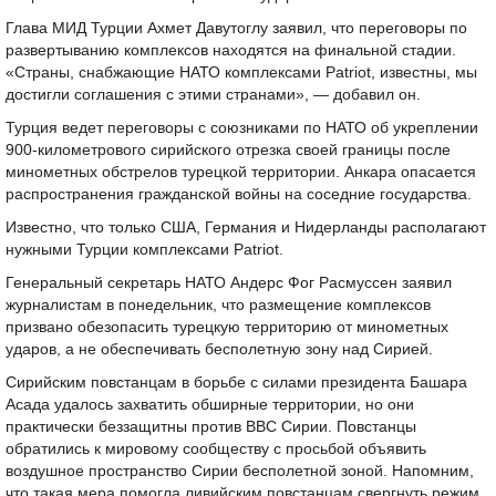
Глава МИД Турции Ахмет Давутоглу заявил, что переговоры по
развертыванию комплексов находятся на финальной стадии.
«Страны, снабжающие НАТО комплексами Patriot, известны, мы
достигли соглашения с этими странами», — добавил он.
Турция ведет переговоры с союзниками по НАТО об укреплении
900-километрового сирийского отрезка своей границы после
минометных обстрелов турецкой территории. Анкара опасается
распространения гражданской войны на соседние государства.
Известно, что только США, Германия и Нидерланды располагают
нужными Турции комплексами Patriot.
Генеральный секретарь НАТО Андерс Фог Расмуссен заявил
журналистам в понедельник, что размещение комплексов
призвано обезопасить турецкую территорию от минометных
ударов, а не обеспечивать бесполетную зону над Сирией.
Сирийским повстанцам в борьбе с силами президента Башара
Асада удалось захватить обширные территории, но они
практически беззащитны против ВВС Сирии. Повстанцы
обратились к мировому сообществу с просьбой объявить
воздушное пространство Сирии бесполетной зоной. Напомним,
что такая мера помогла ливийским повстанцам свергнуть режим