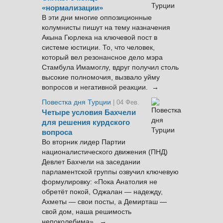
«нормализации»
В эти дни многие оппозиционные
колумнисты пишут на тему назначения
Акына Гюрлека на ключевой пост в
системе юстиции. То, что человек,
который вел резонансное дело мэра
Стамбула Имамоглу, вдруг получил столь
высокие полномочия, вызвало уйму
вопросов и негативной реакции. →
Повестка дня Турции
| 04 Фев.
Четыре условия Бахчели
для решения курдского
вопроса
Во вторник лидер Партии
националистического движения (ПНД)
Девлет Бахчели на заседании
парламентской группы озвучил ключевую
формулировку: «Пока Анатолия не
обретёт покой, Оджалан — надежду,
Ахметы — свои посты, а Демирташ —
свой дом, наша решимость
непоколебима». →