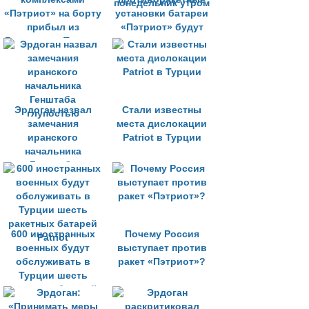
«Пэтриот» на борту
установки батареи
прибыл из
«Пэтриот» будут
Германии в Турцию
доставлены в
Турцию в
понедельник утром
Эрдоган назвал
Стали известны
замечания
места дислокации
иранского
Patriot в Турции
начальника
Генштаба
глупостью
600 иностранных
Почему Россия
военных будут
выступает против
обслуживать в
ракет «Пэтриот»?
Турции шесть
ракетных батарей
Patriot