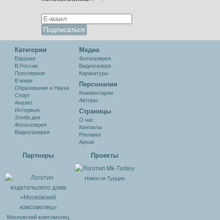
Категории
Медиа
Евразия
Фотогалерея
В России
Видеогалеря
Популярное
Карикатуры
В мире
Персоналии
Образование и Наука
Комментарии
Спорт
Авторы
Анализ
Интервью
Cтраницы
Злоба дня
О нас
Фотогалерея
Контакты
Видеогалерея
Реклама
Архив
Партнеры
Проекты
Новости Турции
Московский комсомолец