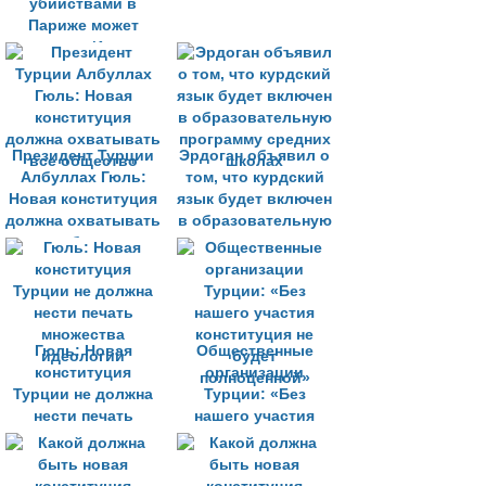
убийствами в
Париже может
стоять Иран
Президент Турции
Эрдоган объявил о
Албуллах Гюль:
том, что курдский
Новая конституция
язык будет включен
должна охватывать
в образовательную
все общество
программу средних
школах
Гюль: Новая
Общественные
конституция
организации
Турции не должна
Турции: «Без
нести печать
нашего участия
множества
конституция не
идеологий
будет
полноценной»