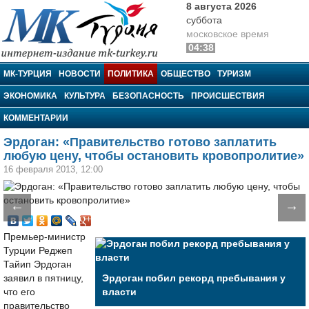
8 августа 2026
суббота
московское время
04:38
МК-Турция
МК-ТУРЦИЯ
НОВОСТИ
ПОЛИТИКА
ОБЩЕСТВО
ТУРИЗМ
ЭКОНОМИКА
КУЛЬТУРА
БЕЗОПАСНОСТЬ
ПРОИСШЕСТВИЯ
КОММЕНТАРИИ
Эрдоган: «Правительство готово заплатить
любую цену, чтобы остановить кровопролитие»
16 февраля 2013, 12:00
←
→
Премьер-министр
Турции Реджеп
Тайип Эрдоган
заявил в пятницу,
Эрдоган побил рекорд пребывания у
что его
власти
правительство