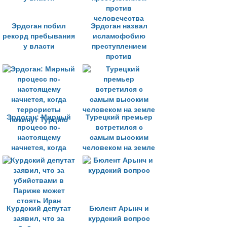
Эрдоган побил
Эрдоган назвал
рекорд пребывания
исламофобию
у власти
преступлением
против
человечества
Эрдоган: Мирный
Турецкий премьер
процесс по-
встретился с
настоящему
самым высоким
начнется, когда
человеком на земле
террористы
покинут Турцию
Курдский депутат
Бюлент Арынч и
заявил, что за
курдский вопрос