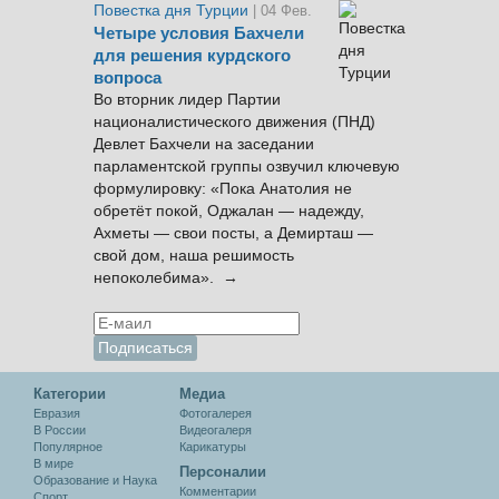
Повестка дня Турции
| 04 Фев.
Четыре условия Бахчели
для решения курдского
вопроса
Во вторник лидер Партии
националистического движения (ПНД)
Девлет Бахчели на заседании
парламентской группы озвучил ключевую
формулировку: «Пока Анатолия не
обретёт покой, Оджалан — надежду,
Ахметы — свои посты, а Демирташ —
свой дом, наша решимость
непоколебима». →
Категории
Медиа
Евразия
Фотогалерея
В России
Видеогалеря
Популярное
Карикатуры
В мире
Персоналии
Образование и Наука
Комментарии
Спорт