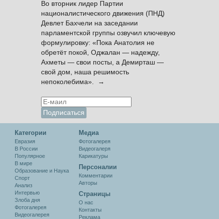
Во вторник лидер Партии
националистического движения (ПНД)
Девлет Бахчели на заседании
парламентской группы озвучил ключевую
формулировку: «Пока Анатолия не
обретёт покой, Оджалан — надежду,
Ахметы — свои посты, а Демирташ —
свой дом, наша решимость
непоколебима». →
Категории
Медиа
Евразия
Фотогалерея
В России
Видеогалеря
Популярное
Карикатуры
В мире
Персоналии
Образование и Наука
Комментарии
Спорт
Авторы
Анализ
Интервью
Cтраницы
Злоба дня
О нас
Фотогалерея
Контакты
Видеогалерея
Реклама