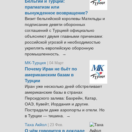
Бельгии и Турции:
прагматизм или
вынужденное возвращение?
Визит бельгийской королевы Матильды и
подписание девяти оборонных
соглашений с Турцией официально
объясняют двумя главными причинами:
российской угрозой и необходимостью
укреплять европейскую оборонную
промышленность. →
МК-Турция
| 04 Март
Почему Иран не бьёт по
американским базам в
Турции
Иран уже несколько дней обстреливает
американские базы в странах
Персидского залива: Бахрейн, Катар,
ОАЭ, Кувейт, Иордания и другие.
Пострадали даже аэропорты и отели. Но
в Турции — тишина. →
Таха Акйол
| 23 Фев.
О чём говорится в докладе