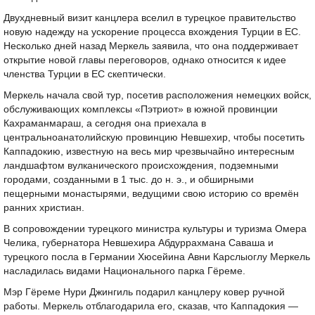
Двухдневный визит канцлера вселил в турецкое правительство
новую надежду на ускорение процесса вхождения Турции в ЕС.
Несколько дней назад Меркель заявила, что она поддерживает
открытие новой главы переговоров, однако относится к идее
членства Турции в ЕС скептически.
Меркель начала свой тур, посетив расположения немецких войск,
обслуживающих комплексы «Пэтриот» в южной провинции
Кахраманмараш, а сегодня она приехала в
центральноанатолийскую провинцию Невшехир, чтобы посетить
Каппадокию, известную на весь мир чрезвычайно интересным
ландшафтом вулканического происхождения, подземными
городами, созданными в 1 тыс. до н. э., и обширными
пещерными монастырями, ведущими свою историю со времён
ранних христиан.
В сопровождении турецкого министра культуры и туризма Омера
Челика, губернатора Невшехира Абдуррахмана Саваша и
турецкого посла в Германии Хюсейина Авни Карслыоглу Меркель
насладилась видами Национального парка Гёреме.
Мэр Гёреме Нури Джингиль подарил канцлеру ковер ручной
работы. Меркель отблагодарила его, сказав, что Каппадокия —