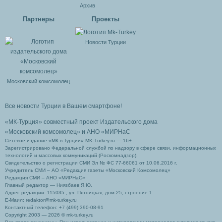
Архив
Партнеры
Проекты
Новости Турции
Московский комсомолец
Все новости Турции в Вашем смартфоне!
«МК-Турция» совместный проект Издательского дома
«Московский комсомолец»
и АНО «МИРНаС
Сетевое издание «МК в Турции» MK-Turkey.ru — 16+
Зарегистрировано Федеральной службой по надзору в сфере связи, информационных
технологий и массовых коммуникаций (Роскомнадзор).
Свидетельство о регистрации СМИ Эл № ФС 77-66061 от 10.06.2016 г.
Учредитель СМИ – АО «Редакция газеты «Московский Комсомолец»
Редакция СМИ – АНО «МИРНаС»
Главный редактор — Ниязбаев Я.Ю.
Адрес редакции: 115035 , ул. Пятницкая, дом 25, строение 1.
Е-Маил: redaktor@mk-turkey.ru
Контактный телефон: +7 (499) 390-08-91
Copyright 2003 — 2026 © mk-turkey.ru