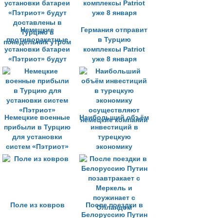
Немецкие
Германия отправит
противоракетные
в Турцию
установки батареи
комплексы Patriot
«Пэтриот» будут
уже 8 января
доставлены в
Турцию в
понедельник утром
Немецкие военные
Наибольший объём
прибыли в Турцию
инвестиций в
для установки
турецкую
систем «Пэтриот»
экономику
осуществляют
немецкие компании
Поле из ковров
После поездки в
Белоруссию Путин