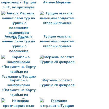
переговоры Турции
Ангеле Меркель
с ЕС, но критикует
её за позицию по
отношению к Кипру
Ангела Меркель
Турция оказала
начнет свой тур по
немецким солдатам
Турции с
«тёплый прием»
посещения
комплексов
«Пэтриот»
Корабль с
Меркель посетит
комплексами
Турцию 25 февраля
«Пэтриот» на борту
прибыл из
Германии в Турцию