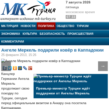
7 августа 2026
пятница
московское время
07:33
МК-Турция
МК-ТУРЦИЯ
НОВОСТИ
ПОЛИТИКА
ОБЩЕСТВО
ТУРИЗМ
ЭКОНОМИКА
КУЛЬТУРА
БЕЗОПАСНОСТЬ
ПРОИСШЕСТВИЯ
КОММЕНТАРИИ
Ангеле Меркель подарили ковёр в Каппадокии
25 февраля 2013, 15:26
←
→
Канцлер
Германии Ангела
Меркель
продолжает свою
Премьер-министр Турции ждёт
поездку по
поддержки от Ангелы Меркель
Турции, сегодня
перед официальным визитом в Анкару она посетила
Каппадокию.