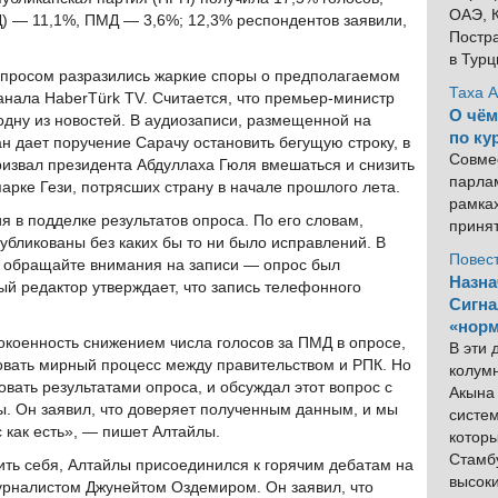
ОАЭ, К
) — 11,1%, ПМД — 3,6%; 12,3% респондентов заявили,
Постра
в Тур
просом разразились жаркие споры о предполагаемом
Таха 
нала HaberTürk TV. Считается, что премьер-министр
О чём
дну из новостей. В аудиозаписи, размещенной на
по ку
н дает поручение Сарачу остановить бегущую строку, в
Совме
извал президента Абдуллаха Гюля вмешаться и снизить
парлам
арке Гези, потрясших страну в начале прошлого лета.
рамка
 в подделке результатов опроса. По его словам,
приня
убликованы без каких бы то ни было исправлений. В
Повес
е обращайте внимания на записи — опрос был
Назна
ый редактор утверждает, что запись телефонного
Сигна
«норм
окоенность снижением числа голосов за ПМД в опросе,
В эти
овать мирный процесс между правительством и РПК. Но
колум
вать результатами опроса, и обсуждал этот вопрос с
Акына 
 Он заявил, что доверяет полученным данным, и мы
систем
с как есть», — пишет Алтайлы.
котор
Стамбу
тить себя, Алтайлы присоединился к горячим дебатам на
высок
урналистом Джунейтом Оздемиром. Он заявил, что