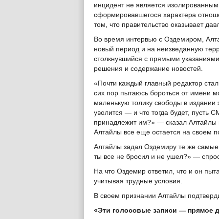
инцидент не является изолированным,
сформировавшегося характера отноше
том, что правительство оказывает дав
Во время интервью с Оздемиром, Алта
новый период и на неизведанную терр
столкнувшийся с прямыми указаниям
решения и содержание новостей.
«Почти каждый главный редактор сталк
сих пор пытаюсь бороться от имени мо
маленькую толику свободы в издании э
уволится — и что тогда будет, пусть 
принадлежит им?» — сказал Алтайлы 
Алтайлы все еще остается на своем по
Алтайлы задал Оздемиру те же самые
ты все не бросил и не ушел?» — спро
На что Оздемир ответил, что и он пы
учитывая трудные условия.
В своем признании Алтайлы подтверд
«Эти голосовые записи — прямое д