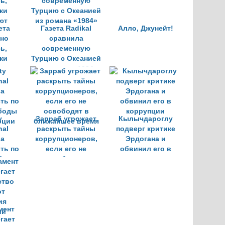
ета
Газета Radikal
Алло, Джунейт!
но
сравнила
ь,
современную
ки
Турцию с Океанией
ют
из романа «1984»
y
Зарраб угрожает
Кылычдароглу
nal
раскрыть тайны
подверг критике
ла
коррупционеров,
Эрдогана и
ть по
если его не
обвинил его в
боды
освободят в
коррупции
рции
ближайшее время
мент
гает