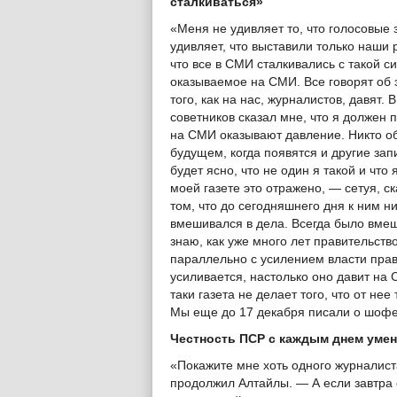
сталкиваться»
«Меня не удивляет то, что голосовые
удивляет, что выставили только наши р
что все в СМИ сталкивались с такой с
оказываемое на СМИ. Все говорят об
того, как на нас, журналистов, давят.
советников сказал мне, что я должен п
на СМИ оказывают давление. Никто об
будущем, когда появятся и другие зап
будет ясно, что не один я такой и что 
моей газете это отражено, — сетуя, с
том, что до сегодняшнего дня к ним ни
вмешивался в дела. Всегда было вмеш
знаю, как уже много лет правительст
параллельно с усилением власти прав
усиливается, настолько оно давит на 
таки газета не делает того, что от не
Мы еще до 17 декабря писали о шофе
Честность ПСР с каждым днем уме
«Покажите мне хоть одного журналист
продолжил Алтайлы. — А если завтра о