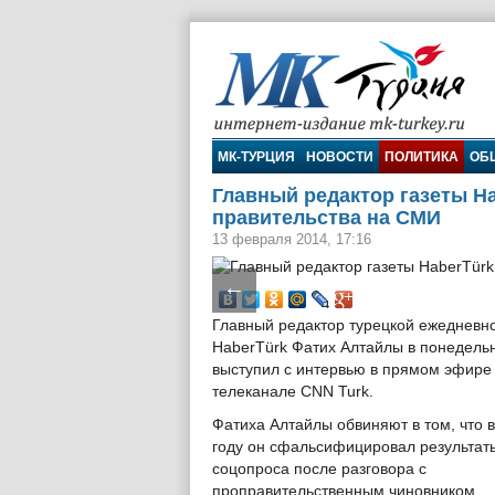
МК-Турция
МК-ТУРЦИЯ
НОВОСТИ
ПОЛИТИКА
ОБ
Главный редактор газеты Ha
правительства на СМИ
13 февраля 2014, 17:16
←
Главный редактор турецкой ежедневно
HaberTürk Фатих Алтайлы в понедель
выступил с интервью в прямом эфире
телеканале CNN Turk.
Фатиха Алтайлы обвиняют в том, что 
году он сфальсифицировал результат
соцопроса после разговора с
проправительственным чиновником.