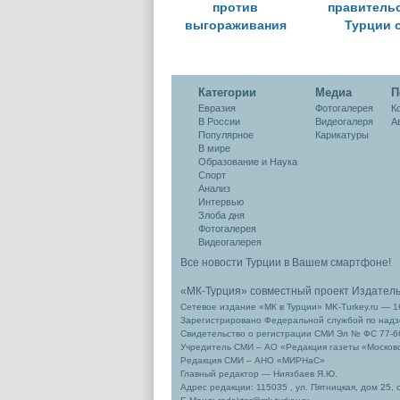
против
правитель
выгораживания
Турции 
коррупционеров и
прикрыт
путчистов
коррупц
Категории
Медиа
П
Евразия
Фотогалерея
К
В России
Видеогалеря
А
Популярное
Карикатуры
В мире
Образование и Наука
Спорт
Анализ
Интервью
Злоба дня
Фотогалерея
Видеогалерея
Все новости Турции в Вашем смартфоне!
«МК-Турция» совместный проект Издател
Сетевое издание «МК в Турции» MK-Turkey.ru — 1
Зарегистрировано Федеральной службой по надзо
Свидетельство о регистрации СМИ Эл № ФС 77-66
Учредитель СМИ – АО «Редакция газеты «Москов
Редакция СМИ – АНО «МИРНаС»
Главный редактор — Ниязбаев Я.Ю.
Адрес редакции: 115035 , ул. Пятницкая, дом 25, 