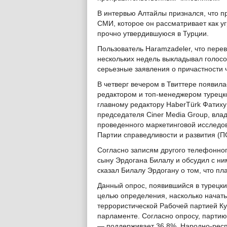
В интервью Алтайлы признался, что п
СМИ, которое он рассматривает как 
прочно утвердившуюся в Турции.
Пользователь Haramzadeler, что перев
нескольких недель выкладывал голосо
серьезные заявления о причастности ч
В четверг вечером в Твиттере появил
редактором и топ-менеджером турецко
главному редактору HaberTürk Фатиху
председателя Ciner Media Group, вла
проведенного маркетинговой исследо
Партии справедливости и развития (П
Согласно записям другого телефонног
сыну Эрдогана Билалу и обсудил с ни
сказал Билалу Эрдогану о том, что пл
Данный опрос, появившийся в турецки
целью определения, насколько начат
террористической Рабочей партией Ку
парламенте. Согласно опросу, парти
— поддерживает 36,8%. Народно-респ