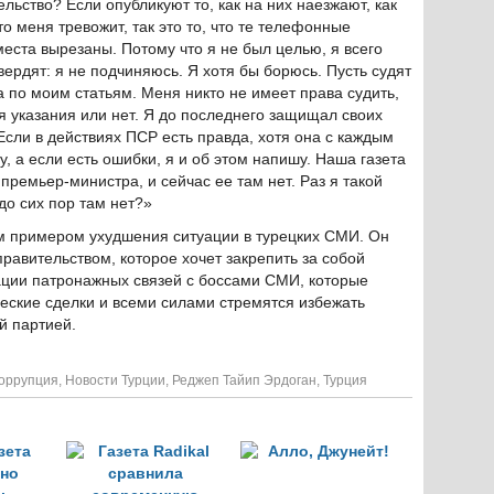
ьство? Если опубликуют то, как на них наезжают, как
о меня тревожит, так это то, что те телефонные
еста вырезаны. Потому что я не был целью, я всего
ердят: я не подчиняюсь. Я хотя бы борюсь. Пусть судят
 по моим статьям. Меня никто не имеет права судить,
я указания или нет. Я до последнего защищал своих
 Если в действиях ПСР есть правда, хотя она с каждым
, а если есть ошибки, я и об этом напишу. Наша газета
 премьер-министра, и сейчас ее там нет. Раз я такой
до сих пор там нет?»
м примером ухудшения ситуации в турецких СМИ. Он
равительством, которое хочет закрепить за собой
ации патронажных связей с боссами СМИ, которые
еские сделки и всеми силами стремятся избежать
й партией.
оррупция
,
Новости Турции
,
Реджеп Тайип Эрдоган
,
Турция