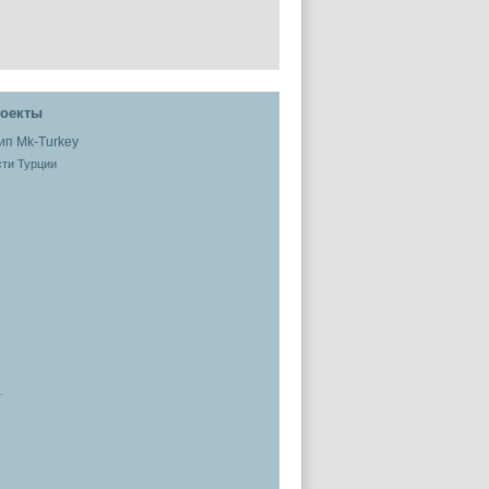
оекты
ти Турции
.