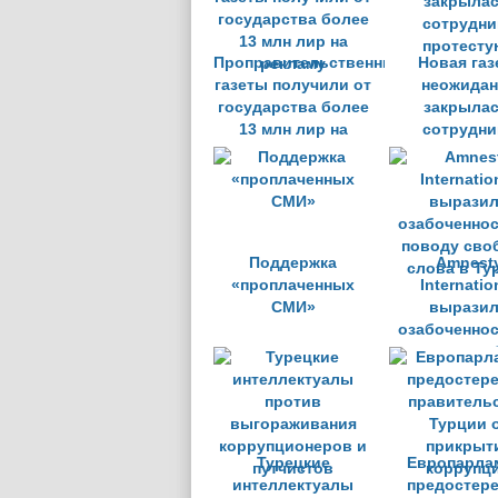
Проправительственные
Новая газ
газеты получили от
неожидан
государства более
закрылас
13 млн лир на
сотрудни
рекламу
протесту
Поддержка
Amnest
«проплаченных
Internatio
СМИ»
вырази
озабоченнос
поводу сво
слова в Ту
Турецкие
Европарла
интеллектуалы
предостере