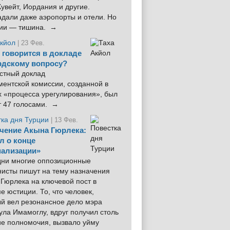
увейт, Иордания и другие.
дали даже аэропорты и отели. Но
ции — тишина. →
Акйол
| 23 Фев.
 говорится в докладе
рдскому вопросу?
стный доклад
ентской комиссии, созданной в
х «процесса урегулирования», был
т 47 голосами. →
тка дня Турции
| 13 Фев.
чение Акына Гюрлека:
л о конце
ализации»
 дни многие оппозиционные
нисты пишут на тему назначения
Гюрлека на ключевой пост в
е юстиции. То, что человек,
ый вел резонансное дело мэра
ла Имамоглу, вдруг получил столь
ие полномочия, вызвало уйму