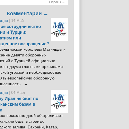
Опросы →
Комментарии →
рция
| 14 Май
ое сотрудничество
ии и Турции:
атизм или
жденное возвращение?
 бельгийской королевы Матильды и
сание девяти оборонных
шений с Турцией официально
няют двумя главными причинами:
йской угрозой и необходимостью
лять европейскую оборонную
шленность. →
рция
| 04 Март
у Иран не бьёт по
канским базам в
и
же несколько дней обстреливает
анские базы в странах
ского залива: Бахрейн, Катар,