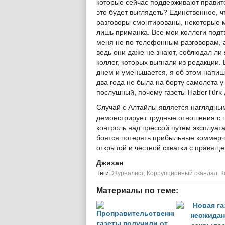
которые сейчас поддерживают правител
это будет выглядеть? Единственное, чт
разговоры смонтированы, некоторые м
лишь приманка. Все мои коллеги подтв
меня не по телефонным разговорам, а
ведь они даже не знают, соблюдал ли 
коллег, которых выгнали из редакции.
днем и уменьшается, я об этом напишу
два года не была на борту самолета у
послушный, почему газеты HaberTürk 
Случай с Алтайлы является наглядны
демонстрирует трудные отношения с п
контроль над прессой путем эксплуат
боятся потерять прибыльные коммерч
открытой и честной схватки с правяще
Джихан
Tеги:
Журналист
,
Коррупционный скандал
,
К
Материалы по теме: