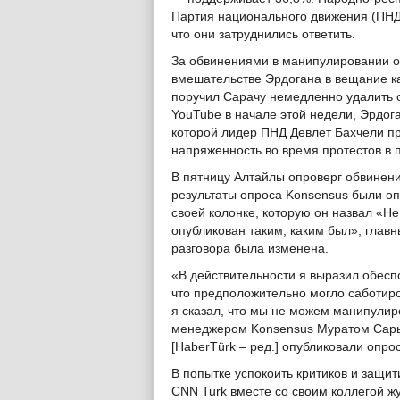
Партия национального движения (ПНД
что они затруднились ответить.
За обвинениями в манипулировании о
вмешательстве Эрдогана в вещание ка
поручил Сарачу немедленно удалить о
YouTube в начале этой недели, Эрдога
которой лидер ПНД Девлет Бахчели пр
напряженность во время протестов в п
В пятницу Алтайлы опроверг обвинения
результаты опроса Konsensus были оп
своей колонке, которую он назвал «Н
опубликован таким, каким был», главн
разговора была изменена.
«В действительности я выразил обесп
что предположительно могло саботир
я сказал, что мы не можем манипулиро
менеджером Konsensus Муратом Сары.
[HaberTürk – ред.] опубликовали опро
В попытке успокоить критиков и защи
CNN Turk вместе со своим коллегой ж