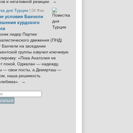
сов и негативной реакции. →
тка дня Турции
| 04 Фев.
е условия Бахчели
ешения курдского
са
рник лидер Партии
налистического движения (ПНД)
 Бахчели на заседании
ментской группы озвучил ключевую
лировку: «Пока Анатолия не
ёт покой, Оджалан — надежду,
ы — свои посты, а Демирташ —
дом, наша решимость
олебима». →