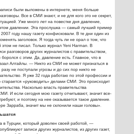
 записи были выложены в интернете, меня больше
азговоры. Все в СМИ знают, и не для кого это не секрет,
итуацией. Уже много лет на повестке дня давление,
 этом давлении. Эта прослушка — самый лучший пример
 В 2007 году нашу газету конфисковали. В те дни один из
оменять заголовок. Я тогда чуть ли не орал о том, что
 этом не писал. Только журнал Yeni Harman. В
иси разговоров других журналистов с правительством,
я боролся с этим. Да, давление есть. Главное, что в
казал Алтайлы. — Никто из СМИ не может признаться в
 разу не поступали угрозы и до сих пор никто не
ательство. Я уже 32 года работаю по этой профессии и
во старается «руководить» делами СМИ. Это происходит
ительства. Насколько власть правительства
СМИ. И если сегодня мою газету отчитывают, значит все-
е требуют, и поэтому на нее оказывается такое давление.
ре Зарраба, значит мы не склонили наши головы».
ньшатся
а в Турции, который доволен своей работой, —
публикуют записи других журналистов, из других газет,