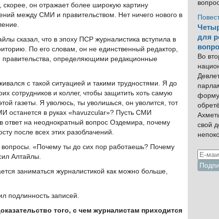
вопро
 скорее, он отражает более широкую картину
ний между СМИ и правительством. Нет ничего нового в
Повес
ление.
Четыр
для р
йлы сказал, что в эпоху ПСР журналистика вступила в
вопро
иторию. По его словам, он не единственный редактор,
Во вто
и правительства, определяющими редакционные
нацио
Девлет
ивался с такой ситуацией и такими трудностями. Я до
парла
их сотрудников и коллег, чтобы защитить хоть самую
форму
той газеты. Я уволюсь, ты уволишься, он уволится, тот
обрет
СМИ останется в руках «havuzcular»? Пусть СМИ
Ахмет
в ответ на неоднократный вопрос Оздемира, почему
свой 
сту после всех этих разоблачений.
непок
 вопросы. «Почему ты до сих пор работаешь? Почему
сил Алтайлы.
тается заниматься журналистикой как можно больше,
ил подлинность записей.
оказательство того, с чем журналистам приходится