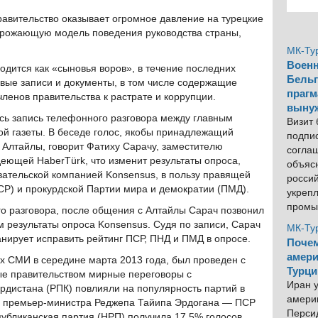
равительство оказывает огромное давление на турецкие
угрожающую модель поведения руководства страны,
МК-Ту
Военн
одится как «сыновья воров», в течение последних
Бельг
вые записи и документы, в том числе содержащие
прагм
ленов правительства к растрате и коррупции.
выну
ась запись телефонного разговора между главным
Визит
й газеты. В беседе голос, якобы принадлежащий
подпи
 Алтайлы, говорит Фатиху Сарачу, заместителю
согла
деющей HaberTürk, что изменит результаты опроса,
объяс
вательской компанией Konsensus, в пользу правящей
росси
СР) и прокурдской Партии мира и демократии (ПМД).
укреп
промы
о разговора, после общения с Алтайлы Сарач позвонил
м результаты опроса Konsensus. Судя по записи, Сарач
МК-Ту
анирует исправить рейтинг ПСР, ПНД и ПМД в опросе.
Почем
амери
х СМИ в середине марта 2013 года, был проведен с
Турци
ые правительством мирные переговоры с
Иран у
рдистана (РПК) повлияли на популярность партий в
америк
ю премьер-министра Реджепа Тайипа Эрдогана — ПСР
Персид
убликанская партия (НРП) получила 17,5% голосов,