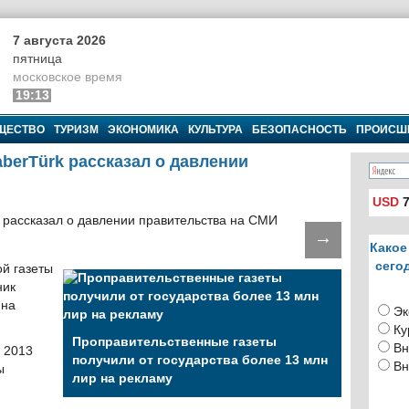
7 августа 2026
пятница
московское время
19:13
ЩЕСТВО
ТУРИЗМ
ЭКОНОМИКА
КУЛЬТУРА
БЕЗОПАСНОСТЬ
ПРОИСШ
berTürk рассказал о давлении
USD
7
→
Какое
сего
й газеты
ник
 на
Эк
Ку
Проправительственные газеты
Вн
в 2013
получили от государства более 13 млн
Вн
ы
лир на рекламу