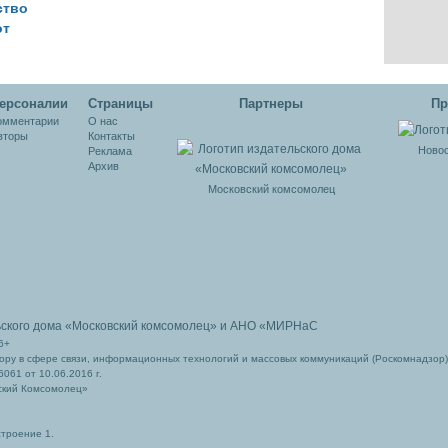
ство
от
ия
ии
ерсоналии
Cтраницы
Партнеры
Пр
омментарии
О нас
вторы
Контакты
Новос
Реклама
Архив
Московский комсомолец
ьского дома
«Московский комсомолец»
и АНО «МИРНаС
6+
ру в сфере связи, информационных технологий и массовых коммуникаций (Роскомнадзор)
061 от 10.06.2016 г.
ский Комсомолец»
строение 1.