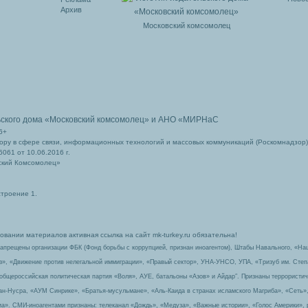
Архив
Московский комсомолец
ьского дома
«Московский комсомолец»
и АНО «МИРНаС
6+
ру в сфере связи, информационных технологий и массовых коммуникаций (Роскомнадзор)
061 от 10.06.2016 г.
ский Комсомолец»
строение 1.
вании материалов активная ссылка на сайт mk-turkey.ru обязательна!
запрещены организации ФБК (Фонд борьбы с коррупцией, признан иноагентом), Штабы Навального, «На
з», «Движение против нелегальной иммиграции», «Правый сектор», УНА-УНСО, УПА, «Тризуб им. Сте
 общероссийская политическая партия «Воля», АУЕ, батальоны «Азов» и Айдар″. Признаны террорист
-ан-Нусра, «АУМ Синрике», «Братья-мусульмане», «Аль-Каида в странах исламского Магриба», «Сеть»
а». СМИ-иноагентами признаны: телеканал «Дождь», «Медуза», «Важные истории», «Голос Америки», 