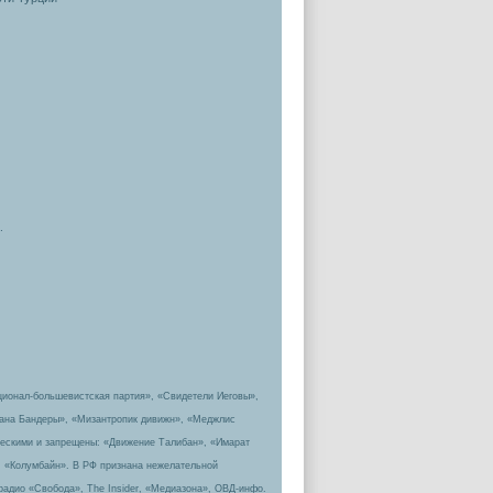
.
ционал-большевистская партия», «Свидетели Иеговы»,
пана Бандеры», «Мизантропик дивижн», «Меджлис
ическими и запрещены: «Движение Талибан», «Имарат
, «Колумбайн». В РФ признана нежелательной
радио «Свобода», The Insider, «Медиазона», ОВД-инфо.