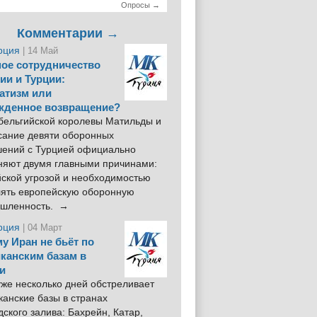
Опросы →
Комментарии →
рция
| 14 Май
ое сотрудничество
ии и Турции:
атизм или
жденное возвращение?
 бельгийской королевы Матильды и
сание девяти оборонных
шений с Турцией официально
няют двумя главными причинами:
йской угрозой и необходимостью
лять европейскую оборонную
шленность. →
рция
| 04 Март
у Иран не бьёт по
канским базам в
и
же несколько дней обстреливает
анские базы в странах
ского залива: Бахрейн, Катар,