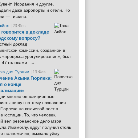
увейт, Иордания и другие.
дали даже аэропорты и отели. Но
ции — тишина. →
Акйол
| 23 Фев.
 говорится в докладе
рдскому вопросу?
стный доклад
ентской комиссии, созданной в
х «процесса урегулирования», был
т 47 голосами. →
тка дня Турции
| 13 Фев.
чение Акына Гюрлека:
л о конце
ализации»
 дни многие оппозиционные
нисты пишут на тему назначения
Гюрлека на ключевой пост в
е юстиции. То, что человек,
ый вел резонансное дело мэра
ла Имамоглу, вдруг получил столь
ие полномочия, вызвало уйму