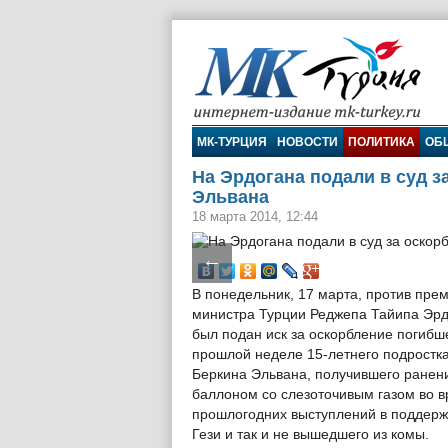
МК-Турция
МК-ТУРЦИЯ
НОВОСТИ
ПОЛИТИКА
ОБ
На Эрдогана подали в суд 
Эльвана
18 марта 2014, 12:44
←
В понедельник, 17 марта, против пре
министра Турции Реджепа Тайипа Эр
был подан иск за оскорбление погибш
прошлой неделе 15-летнего подростк
Беркина Эльвана, получившего ранен
баллоном со слезоточивым газом во 
прошлогодних выступлений в поддерж
Гези и так и не вышедшего из комы.