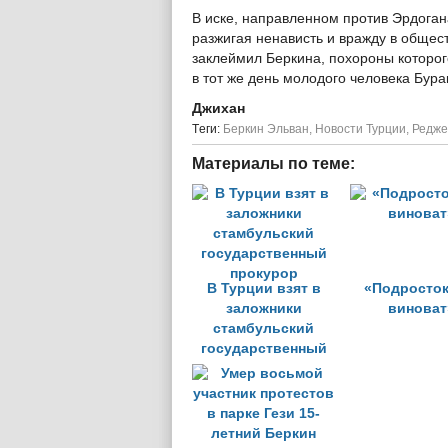
В иске, направленном против Эрдоган
разжигая ненависть и вражду в общес
заклеймил Беркина, похороны которог
в тот же день молодого человека Бур
Джихан
Tеги:
Беркин Эльван
,
Новости Турции
,
Редже
Материалы по теме:
В Турции взят в
«Подросток
заложники
виноват
стамбульский
государственный
прокурор