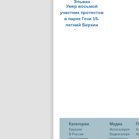
Умер восьмой
участник протестов
в парке Гези 15-
летний Беркин
Эльван
Категории
Медиа
П
Евразия
Фотогалерея
К
В России
Видеогалеря
А
Популярное
Карикатуры