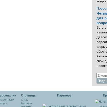
вопро
Повес
Четыр
для р
вопро
Во вто
нацио
Девлет
парла
форму
обрет
Ахмет
свой 
непок
ерсоналии
Cтраницы
Партнеры
Пр
омментарии
О нас
вторы
Контакты
Новос
Реклама