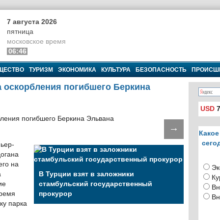
7 августа 2026
пятница
московское время
06:46
ЩЕСТВО
ТУРИЗМ
ЭКОНОМИКА
КУЛЬТУРА
БЕЗОПАСНОСТЬ
ПРОИСШ
за оскорбления погибшего Беркина
USD
7
→
Какое
сего
мьер-
догана
его на
Эк
а
В Турции взят в заложники
Ку
ие
стамбульский государственный
Вн
время
прокурор
Вн
ку парка