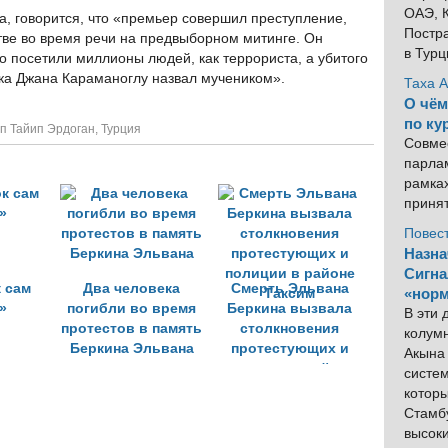
ОАЭ, К
а, говорится, что «премьер совершил преступление,
Постра
тве во время речи на предвыборном митинге. Он
в Тур
о посетили миллионы людей, как террориста, а убитого
ака Джана Караманоглу назвал мучеником».
Таха 
О чём
по ку
п Тайип Эрдоган
,
Турция
Совме
парлам
рамка
приня
Повес
Назна
Сигна
 сам
Два человека
Смерть Эльвана
«норм
»
погибли во время
Беркина вызвала
В эти
протестов в память
столкновения
колум
Беркина Эльвана
протестующих и
Акына 
полиции в районе
систем
Таксим
котор
Стамбу
высок