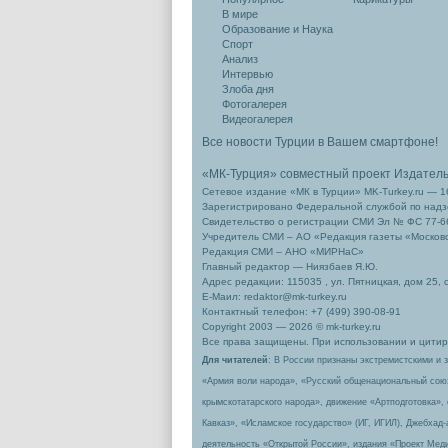
В мире
Образование и Наука
Спорт
Анализ
Интервью
Злоба дня
Фотогалерея
Видеогалерея
Все новости Турции в Вашем смартфоне!
«МК-Турция» совместный проект Издател
Сетевое издание «МК в Турции» MK-Turkey.ru — 1
Зарегистрировано Федеральной службой по надзо
Свидетельство о регистрации СМИ Эл № ФС 77-66
Учредитель СМИ – АО «Редакция газеты «Москов
Редакция СМИ – АНО «МИРНаС»
Главный редактор — Ниязбаев Я.Ю.
Адрес редакции: 115035 , ул. Пятницкая, дом 25, 
Е-Маил: redaktor@mk-turkey.ru
Контактный телефон: +7 (499) 390-08-91
Copyright 2003 — 2026 © mk-turkey.ru
Все права защищены. При использовании и цитиро
Для читателей
: В России признаны экстремистскими и 
«Армия воли народа», «Русский общенациональный сою
крымскотатарского народа», движение «Артподготовка»,
Кавказ», «Исламское государство» (ИГ, ИГИЛ), Джебхад
деятельность «Открытой России», издания «Проект Меди