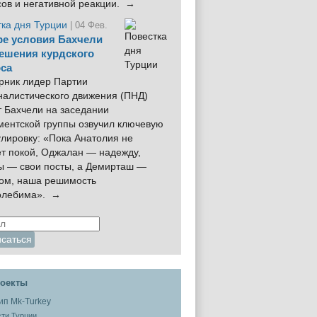
сов и негативной реакции. →
тка дня Турции
| 04 Фев.
е условия Бахчели
ешения курдского
са
рник лидер Партии
налистического движения (ПНД)
 Бахчели на заседании
ментской группы озвучил ключевую
лировку: «Пока Анатолия не
ёт покой, Оджалан — надежду,
ы — свои посты, а Демирташ —
дом, наша решимость
олебима». →
оекты
ти Турции