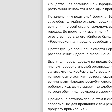
Общественная организация «Народные 
разжигании ненависти и вражды в про
По заявлениям родителей Беркина, 16
за хлебом, случайно оказался среди 
волнения по всей стране, молодежь в
городах. Во время этих выступлений 
ответственность за его убийство был
«Революционная народно-освободите
Протестующие обвиняли в смерти Бер
распоряжение Эрдогана любой ценой о
Выступая перед народом на предвыбо
членом террористической организации
заявил, что полицейские действовали в
конкретному участнику протеста, скр
во лжи главу Народно-республиканско
ребенок лишь шел в магазин за хлебо
которая обвинила премьера в смерти 
Премьер не остановился на этом и ск
собрались не для прощания с тем реб
процессу примирения!»