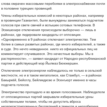
слова омрачен массовыми перебоями в электроснабжении почти
в половине турецких провинций.
Члены избирательных комиссий в некоторых районах, например
в провинции Газиантеп, были вынуждены заниматься подсчетом
голосов при свете свечей и вспышек сотовых телефонов. В
Эскишехире отключения происходили выборочно — лишь в
районах, где лидировали кандидаты от оппозиции.
«Одновременно в 9 районах отключают электричество. Тем
более в самых развитых районах, где много избирателей, а также
в суде. Это нечто невиданное. никто из официальных лиц не
комментирует случившееся. Это нечестные выборы. Мы в
растерянности», — заявил кандидат от Народно-республиканской
партии и действующий мэр Йылмаз Бююкершен.
Отключение электроэнергии наблюдалось не только в сельской
местности, но и в таком мегаполисе, как Стамбул, — в районах
Бакыркёй, Бейоглу, Бейликдюзю и Эсенъюрт именно в часы
подсчета голосов.
Электричество пропадало и во время голосования. Наблюдатели
от оппозиционных партий закрывали избирательные урны
собственными телами, чтобы не допустить вброса
незарегистрированных бюллетеней в темноте и неразберихе.