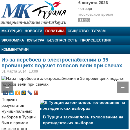
6 августа 2026
четверг
московское время
11:26
МК-Турция
МК-ТУРЦИЯ
НОВОСТИ
ПОЛИТИКА
ОБЩЕСТВО
ТУРИЗМ
ЭКОНОМИКА
КУЛЬТУРА
БЕЗОПАСНОСТЬ
ПРОИСШЕСТВИЯ
КОММЕНТАРИИ
Из-за перебоев в электроснабжении в 35
провинциях подсчет голосов вели при свечах
31 марта 2014, 13:09
←
→
Подсчет
результатов
муниципальных
выборов в Турции
В Турции закончилось голосование на
был в прямом
президентских выборах
смысле этого