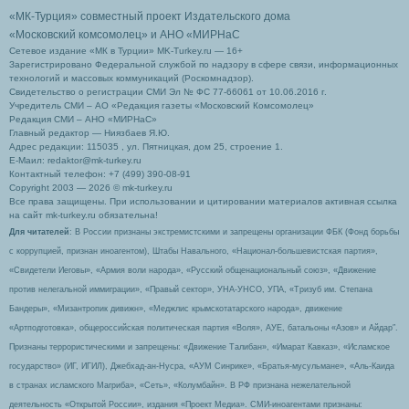
«МК-Турция» совместный проект Издательского дома
«Московский комсомолец»
и АНО «МИРНаС
Сетевое издание «МК в Турции» MK-Turkey.ru — 16+
Зарегистрировано Федеральной службой по надзору в сфере связи, информационных
технологий и массовых коммуникаций (Роскомнадзор).
Свидетельство о регистрации СМИ Эл № ФС 77-66061 от 10.06.2016 г.
Учредитель СМИ – АО «Редакция газеты «Московский Комсомолец»
Редакция СМИ – АНО «МИРНаС»
Главный редактор — Ниязбаев Я.Ю.
Адрес редакции: 115035 , ул. Пятницкая, дом 25, строение 1.
Е-Маил: redaktor@mk-turkey.ru
Контактный телефон: +7 (499) 390-08-91
Copyright 2003 — 2026 © mk-turkey.ru
Все права защищены. При использовании и цитировании материалов активная ссылка
на сайт mk-turkey.ru обязательна!
Для читателей
: В России признаны экстремистскими и запрещены организации ФБК (Фонд борьбы
с коррупцией, признан иноагентом), Штабы Навального, «Национал-большевистская партия»,
«Свидетели Иеговы», «Армия воли народа», «Русский общенациональный союз», «Движение
против нелегальной иммиграции», «Правый сектор», УНА-УНСО, УПА, «Тризуб им. Степана
Бандеры», «Мизантропик дивижн», «Меджлис крымскотатарского народа», движение
«Артподготовка», общероссийская политическая партия «Воля», АУЕ, батальоны «Азов» и Айдар″.
Признаны террористическими и запрещены: «Движение Талибан», «Имарат Кавказ», «Исламское
государство» (ИГ, ИГИЛ), Джебхад-ан-Нусра, «АУМ Синрике», «Братья-мусульмане», «Аль-Каида
в странах исламского Магриба», «Сеть», «Колумбайн». В РФ признана нежелательной
деятельность «Открытой России», издания «Проект Медиа». СМИ-иноагентами признаны: