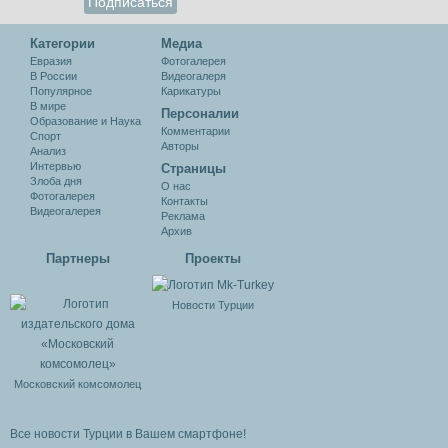
Категории
Медиа
Евразия
Фотогалерея
В России
Видеогалеря
Популярное
Карикатуры
В мире
Персоналии
Образование и Наука
Комментарии
Спорт
Авторы
Анализ
Интервью
Cтраницы
Злоба дня
О нас
Фотогалерея
Контакты
Видеогалерея
Реклама
Архив
Партнеры
Проекты
Новости Турции
Московский комсомолец
Все новости Турции в Вашем смартфоне!