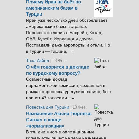
Почему Иран не бьёт по
американским базам в
Турции
Иран уже несколько дней обстреливает
американские базы в странах
Персидского залива: Бахрейн, Катар,
ОАЭ, Кувейт, Иордания и другие.
Пострадали даже аэропорты и отели. Но
в Турции — тишина. →
Таха Акйол
| 23 Фев.
О чём говорится в докладе
по курдскому вопросу?
Совместный доклад
парламентской комиссии, созданной в
рамках «процесса урегулирования», был
принят 47 голосами. →
Повестка дня Турции
| 13 Фев.
Назначение Акына Гюрлека:
Сигнал о конце
«нормализации»
В эти дни многие оппозиционные
колумнисты пишут на тему назначения