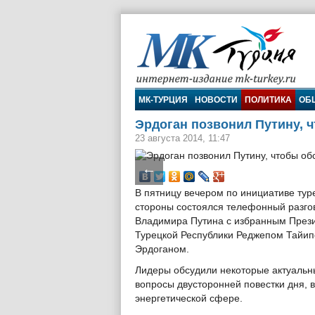
МК-Турция
МК-ТУРЦИЯ
НОВОСТИ
ПОЛИТИКА
ОБ
Эрдоган позвонил Путину, 
23 августа 2014, 11:47
←
В пятницу вечером по инициативе тур
стороны состоялся телефонный разго
Владимира Путина с избранным През
Турецкой Республики Реджепом Тайи
Эрдоганом.
Лидеры обсудили некоторые актуальн
вопросы двусторонней повестки дня, 
энергетической сфере.