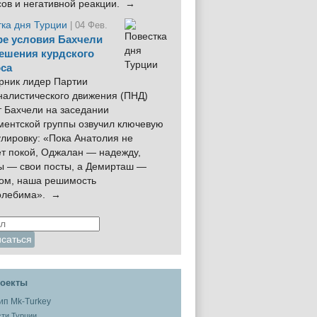
сов и негативной реакции. →
тка дня Турции
| 04 Фев.
е условия Бахчели
ешения курдского
са
рник лидер Партии
налистического движения (ПНД)
 Бахчели на заседании
ментской группы озвучил ключевую
лировку: «Пока Анатолия не
ёт покой, Оджалан — надежду,
ы — свои посты, а Демирташ —
дом, наша решимость
олебима». →
оекты
ти Турции