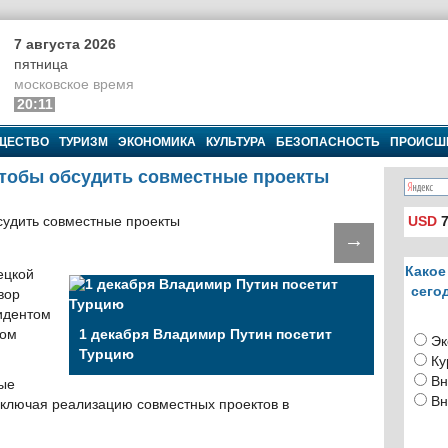
7 августа 2026
пятница
московское время
20:11
ЩЕСТВО
ТУРИЗМ
ЭКОНОМИКА
КУЛЬТУРА
БЕЗОПАСНОСТЬ
ПРОИСШ
чтобы обсудить совместные проекты
USD
7
→
Какое
ецкой
сего
вор
идентом
пом
1 декабря Владимир Путин посетит
Эк
Турцию
Ку
Вн
ые
Вн
включая реализацию совместных проектов в