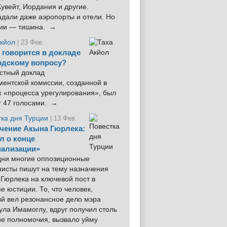
увейт, Иордания и другие.
дали даже аэропорты и отели. Но
ции — тишина. →
Акйол
| 23 Фев.
 говорится в докладе
рдскому вопросу?
стный доклад
ентской комиссии, созданной в
х «процесса урегулирования», был
т 47 голосами. →
тка дня Турции
| 13 Фев.
чение Акына Гюрлека:
л о конце
ализации»
 дни многие оппозиционные
нисты пишут на тему назначения
Гюрлека на ключевой пост в
е юстиции. То, что человек,
ый вел резонансное дело мэра
ла Имамоглу, вдруг получил столь
ие полномочия, вызвало уйму