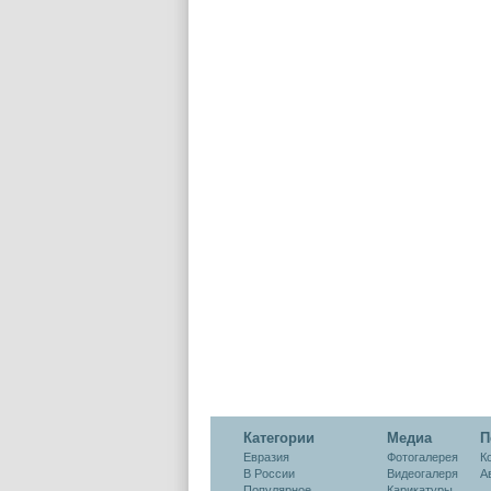
Категории
Медиа
П
Евразия
Фотогалерея
К
В России
Видеогалеря
А
Популярное
Карикатуры