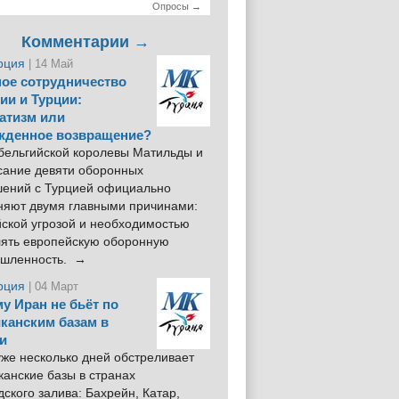
Опросы →
Комментарии →
рция
| 14 Май
ое сотрудничество
ии и Турции:
атизм или
жденное возвращение?
 бельгийской королевы Матильды и
сание девяти оборонных
шений с Турцией официально
няют двумя главными причинами:
йской угрозой и необходимостью
лять европейскую оборонную
шленность. →
рция
| 04 Март
у Иран не бьёт по
канским базам в
и
же несколько дней обстреливает
анские базы в странах
ского залива: Бахрейн, Катар,