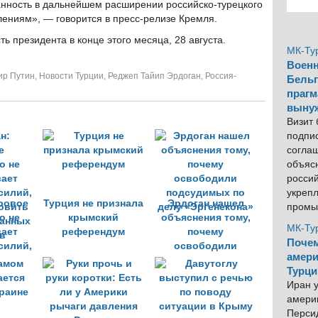
нность в дальнейшем расширении российско-турецкого
ениям», — говорится в пресс-релизе Кремля.
ь президента в конце этого месяца, 28 августа.
МК-Ту
Военн
ир Путин
,
Новости Турции
,
Реджеп Тайип Эрдоган
,
Россия-
Бельг
прагм
выну
Визит
подпи
согла
объяс
росси
укреп
ровое
Турция не признала
Эрдоган нашел
промы
о не
крымский
объяснения тому,
МК-Ту
ает
референдум
почему
Почем
силий,
освободили
амери
овить
подсудимых по
Турци
ранных
делу «Эргенекона»
Иран у
в
америк
Персид