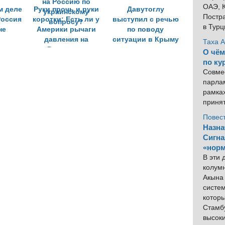
ОАЭ, К
м деле
Руки прочь и руки
Давутоглу
Постра
Россия
коротки: Есть ли у
выступил с речью
в Тур
не
Америки рычаги
по поводу
давления на
ситуации в Крыму
Таха 
Россию по
О чём
украинскому
по ку
вопросу?
Совме
парлам
рамка
приня
Повес
Назна
Сигна
«норм
В эти
колум
Акына 
систем
котор
Стамбу
высок