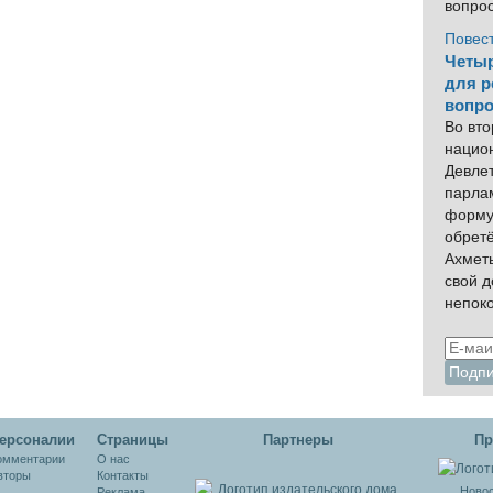
вопро
Повес
Четыр
для р
вопро
Во вто
нацио
Девлет
парла
форму
обрет
Ахмет
свой 
непок
ерсоналии
Cтраницы
Партнеры
Пр
омментарии
О нас
вторы
Контакты
Новос
Реклама