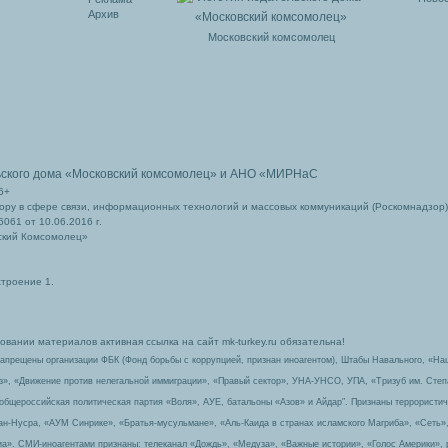
Архив
Московский комсомолец
ьского дома
«Московский комсомолец»
и АНО «МИРНаС
6+
ру в сфере связи, информационных технологий и массовых коммуникаций (Роскомнадзор)
061 от 10.06.2016 г.
ский Комсомолец»
строение 1.
вании материалов активная ссылка на сайт mk-turkey.ru обязательна!
запрещены организации ФБК (Фонд борьбы с коррупцией, признан иноагентом), Штабы Навального, «На
з», «Движение против нелегальной иммиграции», «Правый сектор», УНА-УНСО, УПА, «Тризуб им. Сте
 общероссийская политическая партия «Воля», АУЕ, батальоны «Азов» и Айдар″. Признаны террорист
-ан-Нусра, «АУМ Синрике», «Братья-мусульмане», «Аль-Каида в странах исламского Магриба», «Сеть»
а». СМИ-иноагентами признаны: телеканал «Дождь», «Медуза», «Важные истории», «Голос Америки», 