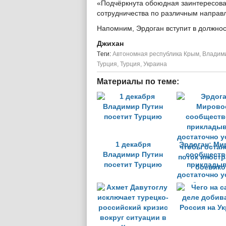
«Подчёркнута обоюдная заинтересова
сотрудничества по различным направл
Напомним, Эрдоган вступит в должност
Джихан
Tеги:
Автономная республика Крым
,
Владим
Турция
,
Турция
,
Украина
Материалы по теме:
1 декабря
Эрдоган: Ми
Владимир Путин
сообществ
посетит Турцию
прикладыв
достаточно у
чтобы остан
поток иност
боевико