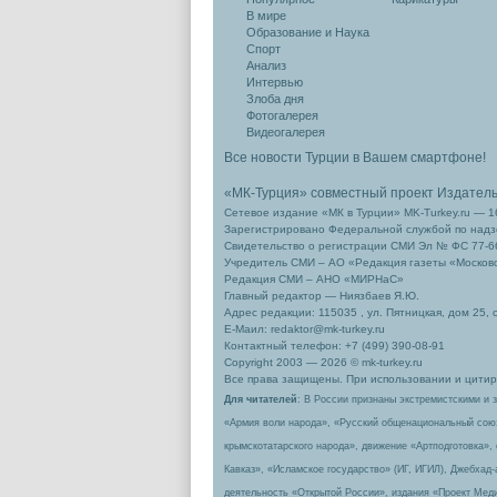
В мире
Образование и Наука
Спорт
Анализ
Интервью
Злоба дня
Фотогалерея
Видеогалерея
Все новости Турции в Вашем смартфоне!
«МК-Турция» совместный проект Издател
Сетевое издание «МК в Турции» MK-Turkey.ru — 1
Зарегистрировано Федеральной службой по надзо
Свидетельство о регистрации СМИ Эл № ФС 77-66
Учредитель СМИ – АО «Редакция газеты «Москов
Редакция СМИ – АНО «МИРНаС»
Главный редактор — Ниязбаев Я.Ю.
Адрес редакции: 115035 , ул. Пятницкая, дом 25, 
Е-Маил: redaktor@mk-turkey.ru
Контактный телефон: +7 (499) 390-08-91
Copyright 2003 — 2026 © mk-turkey.ru
Все права защищены. При использовании и цитиро
Для читателей
: В России признаны экстремистскими и 
«Армия воли народа», «Русский общенациональный сою
крымскотатарского народа», движение «Артподготовка»,
Кавказ», «Исламское государство» (ИГ, ИГИЛ), Джебхад
деятельность «Открытой России», издания «Проект Меди