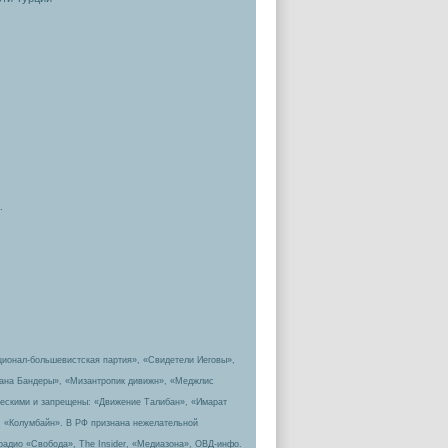
.
ционал-большевистская партия», «Свидетели Иеговы»,
пана Бандеры», «Мизантропик дивижн», «Меджлис
ическими и запрещены: «Движение Талибан», «Имарат
, «Колумбайн». В РФ признана нежелательной
радио «Свобода», The Insider, «Медиазона», ОВД-инфо.