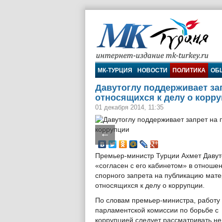
МК-Турция
МК-ТУРЦИЯ
НОВОСТИ
ПОЛИТИКА
ОБ
Давутоглу поддерживает за
относящихся к делу о корр
01 декабря 2014, 11:35
←
Премьер-министр Турции Ахмет Давут
«согласен с его кабинетом» в отноше
спорного запрета на публикацию мате
относящихся к делу о коррупции.
По словам премьер-министра, работу
парламентской комиссии по борьбе с
коррупцией следует рассматривать не