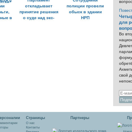
асти с
Парламент
Сотрудники
вопро
ми
откладывает
полиции провели
Повес
ньги,
принятие решения
обыск в здании
Четыр
ные в
о суде над экс-
НРП
для р
ации
министрами
вопро
ятка»
Во вто
нацио
Девлет
парла
форму
обрет
Ахмет
свой 
непок
ерсоналии
Cтраницы
Партнеры
Пр
омментарии
О нас
вторы
Контакты
Новос
Реклама