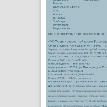
В мире
Образование и Наука
Спорт
Анализ
Интервью
Злоба дня
Фотогалерея
Видеогалерея
Все новости Турции в Вашем смартфоне!
«МК-Турция» совместный проект Издател
Сетевое издание «МК в Турции» MK-Turkey.ru — 1
Зарегистрировано Федеральной службой по надзо
Свидетельство о регистрации СМИ Эл № ФС 77-66
Учредитель СМИ – АО «Редакция газеты «Москов
Редакция СМИ – АНО «МИРНаС»
Главный редактор — Ниязбаев Я.Ю.
Адрес редакции: 115035 , ул. Пятницкая, дом 25, 
Е-Маил: redaktor@mk-turkey.ru
Контактный телефон: +7 (499) 390-08-91
Copyright 2003 — 2026 © mk-turkey.ru
Все права защищены. При использовании и цитиро
Для читателей
: В России признаны экстремистскими и 
«Армия воли народа», «Русский общенациональный сою
крымскотатарского народа», движение «Артподготовка»,
Кавказ», «Исламское государство» (ИГ, ИГИЛ), Джебхад
деятельность «Открытой России», издания «Проект Меди