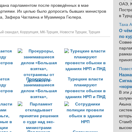
ОАЭ, К
дана парламентом после проведённых в мае
Постра
артиями. Их целью было допросить бывших министров
в Тур
ша, Зафера Чаглаяна и Муаммера Гюлера.
Таха 
О чём
ый скандал
,
Коррупция
,
МК-Турция
,
Новости Турции
,
Турция
по ку
Совме
парлам
рамка
приня
Повес
Назна
ется
Прокуроры,
Турецкие власти
Сигна
уду
занимавшиеся
планируют
«норм
стров
делом «Большая
провести обыски в
В эти
взятка»,
зданиях НРП и ПНД
колум
отстранены от
Акына 
должности
систем
котор
Стамбу
высок