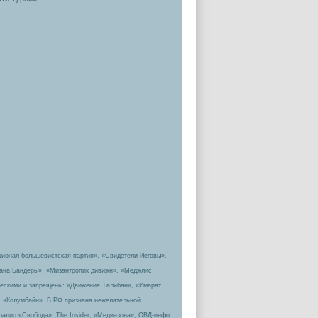
.
ционал-большевистская партия», «Свидетели Иеговы»,
пана Бандеры», «Мизантропик дивижн», «Меджлис
ическими и запрещены: «Движение Талибан», «Имарат
, «Колумбайн». В РФ признана нежелательной
радио «Свобода», The Insider, «Медиазона», ОВД-инфо.