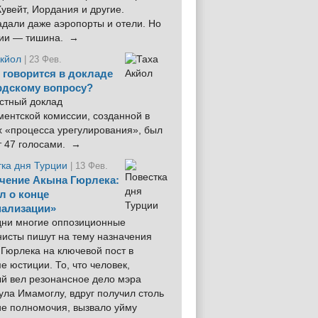
увейт, Иордания и другие.
дали даже аэропорты и отели. Но
ции — тишина. →
Акйол
| 23 Фев.
 говорится в докладе
рдскому вопросу?
стный доклад
ентской комиссии, созданной в
х «процесса урегулирования», был
т 47 голосами. →
тка дня Турции
| 13 Фев.
чение Акына Гюрлека:
л о конце
ализации»
 дни многие оппозиционные
нисты пишут на тему назначения
Гюрлека на ключевой пост в
е юстиции. То, что человек,
ый вел резонансное дело мэра
ла Имамоглу, вдруг получил столь
ие полномочия, вызвало уйму