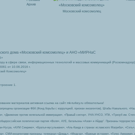
Архив
Московский комсомолец
ьского дома
«Московский комсомолец»
и АНО «МИРНаС
6+
ру в сфере связи, информационных технологий и массовых коммуникаций (Роскомнадзор)
061 от 10.06.2016 г.
ский Комсомолец»
строение 1.
вании материалов активная ссылка на сайт mk-turkey.ru обязательна!
запрещены организации ФБК (Фонд борьбы с коррупцией, признан иноагентом), Штабы Навального, «На
з», «Движение против нелегальной иммиграции», «Правый сектор», УНА-УНСО, УПА, «Тризуб им. Сте
 общероссийская политическая партия «Воля», АУЕ, батальоны «Азов» и Айдар″. Признаны террорист
-ан-Нусра, «АУМ Синрике», «Братья-мусульмане», «Аль-Каида в странах исламского Магриба», «Сеть»
а». СМИ-иноагентами признаны: телеканал «Дождь», «Медуза», «Важные истории», «Голос Америки», 