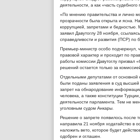
деятельности, а как «часть судебного
«По мнению правительства и лично м
прозрачности была открыта и ясна. Н
коррупцией, запретами и бедностью. 
заявил Давутоглу 28 ноября, ссылаяс
справедливости и развития (ПСР) по б
Премьер-министр особо подчеркнул, ч
правовой характер и проходит по пр
работы комиссии Давутоглу призвал «
решений остается только за комиссией
Отдельными депутатами от основной 
были поданы заявления в суд высшей 
запрет на обнародование информации
человека, а также конституции Турции
деятельности парламента. Тем не ме
уголовным судом Анкары.
Решение о запрете появилось после т
направила 21 ноября ходатайство в о
наложить вето, которое будет действо
одобрен и оглашен.