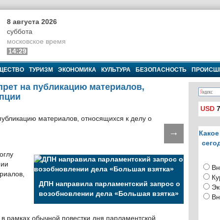
8 августа 2026
суббота
московское время
14:29
ЩЕСТВО
ТУРИЗМ
ЭКОНОМИКА
КУЛЬТУРА
БЕЗОПАСНОСТЬ
ПРОИСШ
прет на публикацию материалов,
упции
USD
7
→
Какое
сего
оглу
нии
Вн
риалов,
Ку
ДПН направила парламентский запрос о
Эк
возобновлении дела «Большая взятка»
Вн
 в рамках обычной повестки дня парламентской