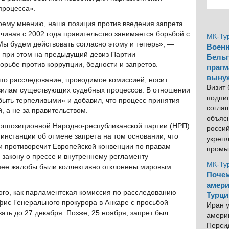
 процесса».
оему мнению, наша позиция против введения запрета
ачиная с 2002 года правительство занимается борьбой с
МК-Ту
Мы будем действовать согласно этому и теперь», —
Военн
ь при этом на предыдущий девиз Партии
Бельг
орьбе против коррупции, бедности и запретов.
прагм
выну
то расследование, проводимое комиссией, носит
Визит
авилам существующих судебных процессов. В отношении
подпи
быть терпеливыми» и добавил, что процесс принятия
согла
, а не за правительством.
объяс
оппозиционной Народно-республиканской партии (НРП)
росси
инстанции об отмене запрета на том основании, что
укреп
 противоречит Европейской конвенции по правам
промы
, закону о прессе и внутреннему регламенту
МК-Ту
нее жалобы были коллективно отклонены мировым
Почем
амери
ого, как парламентская комиссия по расследованию
Турци
фис Генерального прокурора в Анкаре с просьбой
Иран у
вать до 27 декабря. Позже, 25 ноября, запрет был
америк
Персид