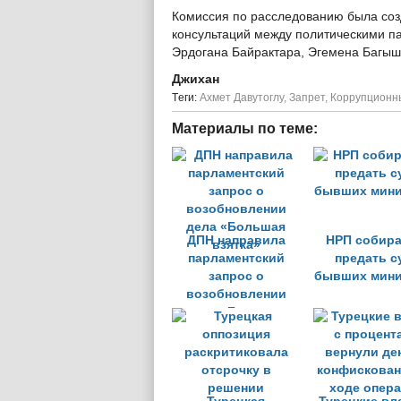
Комиссия по расследованию была соз
консультаций между политическими п
Эрдогана Байрактара, Эгемена Багы
Джихан
Tеги:
Ахмет Давутоглу
,
Запрет
,
Коррупционн
Материалы по теме:
ДПН направила
НРП собира
парламентский
предать с
запрос о
бывших мини
возобновлении
дела «Большая
взятка»