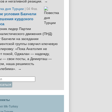
сов и негативной реакции. →
тка дня Турции
| 04 Фев.
е условия Бахчели
ешения курдского
са
рник лидер Партии
налистического движения (ПНД)
 Бахчели на заседании
ментской группы озвучил ключевую
лировку: «Пока Анатолия не
ёт покой, Оджалан — надежду,
ы — свои посты, а Демирташ —
дом, наша решимость
олебима». →
оекты
ти Турции