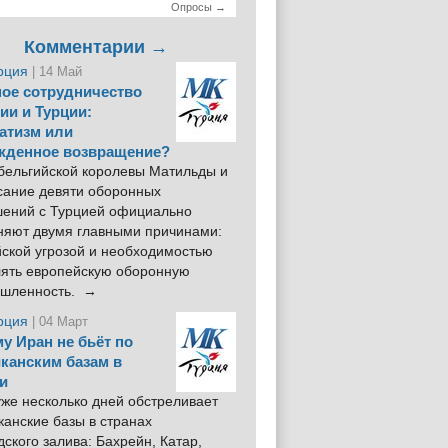
Опросы →
Комментарии →
рция
| 14 Май
ое сотрудничество
ии и Турции:
атизм или
жденное возвращение?
 бельгийской королевы Матильды и
сание девяти оборонных
шений с Турцией официально
няют двумя главными причинами:
йской угрозой и необходимостью
лять европейскую оборонную
шленность. →
рция
| 04 Март
у Иран не бьёт по
канским базам в
и
же несколько дней обстреливает
анские базы в странах
ского залива: Бахрейн, Катар,