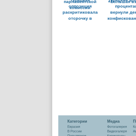
Турецкая
Турецкие вл
оппозиция
процента
раскритиковала
вернули де
отсрочку в
конфискован
решении
ходе опер
парламентской
«Большая вз
комиссии
Категории
Медиа
П
Евразия
Фотогалерея
К
В России
Видеогалеря
А
Популярное
Карикатуры