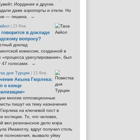
увейт, Иордания и другие.
дали даже аэропорты и отели. Но
ции — тишина. →
Акйол
| 23 Фев.
 говорится в докладе
рдскому вопросу?
стный доклад
ентской комиссии, созданной в
х «процесса урегулирования», был
т 47 голосами. →
тка дня Турции
| 13 Фев.
чение Акына Гюрлека:
л о конце
ализации»
 дни многие оппозиционные
нисты пишут на тему назначения
Гюрлека на ключевой пост в
е юстиции. То, что человек,
ый вел резонансное дело мэра
ла Имамоглу, вдруг получил столь
ие полномочия, вызвало уйму