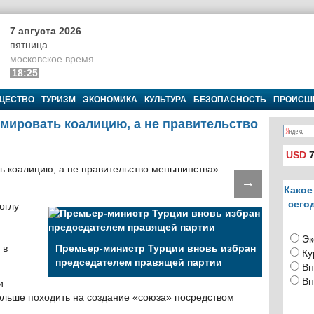
7 августа 2026
пятница
московское время
18:25
ЩЕСТВО
ТУРИЗМ
ЭКОНОМИКА
КУЛЬТУРА
БЕЗОПАСНОСТЬ
ПРОИСШ
мировать коалицию, а не правительство
USD
7
→
Какое
сего
оглу
Эк
 в
Премьер-министр Турции вновь избран
Ку
председателем правящей партии
Вн
Вн
и
ольше походить на создание «союза» посредством