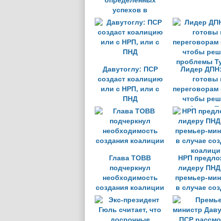
определённых
успехов в
переговорах с
НРП»
Давутоглу: ПСР
Лидер ДПН
создаст коалицию
готовы 
или с НРП, или с
переговорам 
ПНД
чтобы реш
проблемы Т
Глава TOBB
НРП предло
подчеркнул
лидеру ПНД
необходимость
премьер-мин
создания коалиции
в случае со
коалици