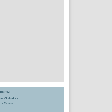
оекты
ти Турции