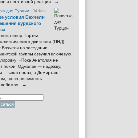
сов и негативной реакции. →
тка дня Турции
| 04 Фев.
е условия Бахчели
ешения курдского
са
рник лидер Партии
налистического движения (ПНД)
 Бахчели на заседании
ментской группы озвучил ключевую
лировку: «Пока Анатолия не
ёт покой, Оджалан — надежду,
ы — свои посты, а Демирташ —
дом, наша решимость
олебима». →