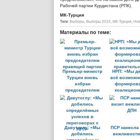
Рабочей партии Курдистана (РПК).
МК-Турция
Tеги:
Выборы
,
Выборы 2015
,
МК-Турция
,
Нов
Материалы по теме:
Премьер-министр
НРП: «Мы д
Турции вновь
всё возможн
избран
формиров
председателем
коалицион
правящей партии
правительс
Давутоглу: «Мы
ПСР нанесла
добились
вежливости