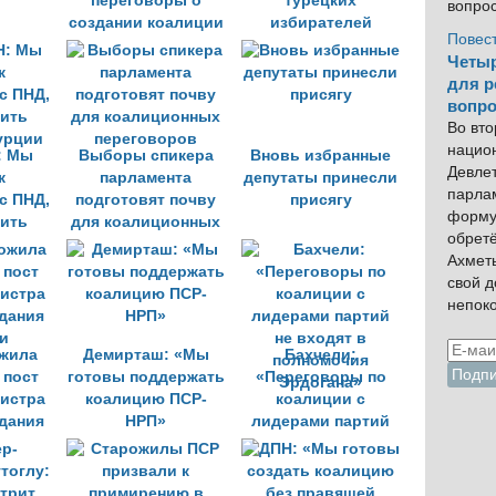
переговоры о
турецких
вопро
создании коалиции
избирателей
Повес
поддерживают
Четыр
создание коалиции
для р
вопро
Во вто
нацио
: Мы
Выборы спикера
Вновь избранные
Девлет
к
парламента
депутаты принесли
парла
с ПНД,
подготовят почву
присягу
форму
ить
для коалиционных
обрет
урции
переговоров
Ахмет
свой 
непок
жила
Демирташ: «Мы
Бахчели:
 пост
готовы поддержать
«Переговоры по
истра
коалицию ПСР-
коалиции с
здания
НРП»
лидерами партий
и
не входят в
полномочия
Эрдогана»