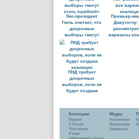
Экс-президент
Премьер-ми
Гюль считает, что
Давутоглу:
досрочные
рассмотрит
выборы «могут
варианты ко
стать ошибкой»
ПНД требует
досрочных
выборов, если не
будет создана
коалиция
Категории
Медиа
П
Евразия
Фотогалерея
К
В России
Видеогалеря
А
Популярное
Карикатуры
В мире
Образование и Наука