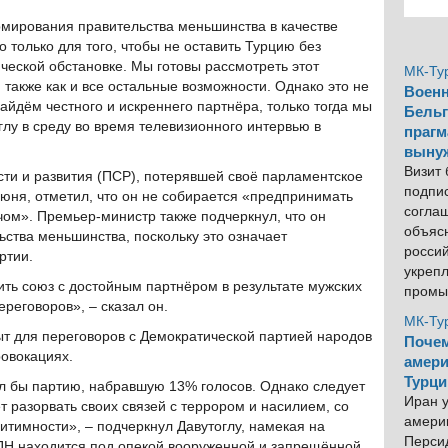
ирования правительства меньшинства в качестве
о только для того, чтобы не оставить Турцию без
ческой обстановке. Мы готовы рассмотреть этот
МК-Ту
 также как и все остальные возможности. Однако это не
Военн
айдём честного и искреннего партнёра, только тогда мы
Бельг
глу в среду во время телевизионного интервью в
прагм
выну
Визит
ти и развития (ПСР), потерявшей своё парламентское
подпи
июня, отметил, что он не собирается «предпринимать
согла
ом». Премьер-министр также подчеркнул, что он
объяс
ьства меньшинства, поскольку это означает
росси
ртии.
укреп
ить союз с достойным партнёром в результате мужских
промы
ереговоров», – сказал он.
МК-Ту
рыт для переговоров с Демократической партией народов
Почем
ровокациях.
амери
Турци
жал бы партию, набравшую 13% голосов. Однако следует
Иран у
ет разорвать своих связей с террором и насилием, со
америк
итимности», – подчеркнул Давутоглу, намекая на
Персид
ПН находится под опекой вооруженной и запрещённой