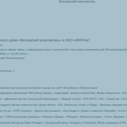
Московский комсомолец
ьского дома
«Московский комсомолец»
и АНО «МИРНаС
6+
ру в сфере связи, информационных технологий и массовых коммуникаций (Роскомнадзор)
061 от 10.06.2016 г.
ский Комсомолец»
строение 1.
вании материалов активная ссылка на сайт mk-turkey.ru обязательна!
запрещены организации ФБК (Фонд борьбы с коррупцией, признан иноагентом), Штабы Навального, «На
з», «Движение против нелегальной иммиграции», «Правый сектор», УНА-УНСО, УПА, «Тризуб им. Сте
 общероссийская политическая партия «Воля», АУЕ, батальоны «Азов» и Айдар″. Признаны террорист
-ан-Нусра, «АУМ Синрике», «Братья-мусульмане», «Аль-Каида в странах исламского Магриба», «Сеть»
а». СМИ-иноагентами признаны: телеканал «Дождь», «Медуза», «Важные истории», «Голос Америки», 
алитический Центр Юрия Левады», Сахаровский центр. Instagram и Facebook (Metа) запрещены в РФ 