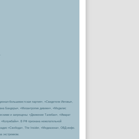
.
ционал-большевистская партия», «Свидетели Иеговы»,
пана Бандеры», «Мизантропик дивижн», «Меджлис
ическими и запрещены: «Движение Талибан», «Имарат
, «Колумбайн». В РФ признана нежелательной
радио «Свобода», The Insider, «Медиазона», ОВД-инфо.
за экстремизм.