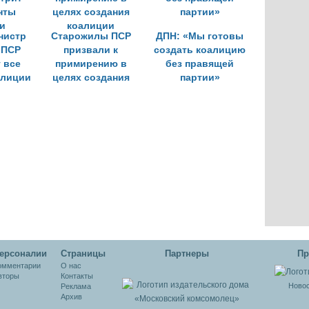
нистр
Старожилы ПСР
ДПН: «Мы готовы
 ПСР
призвали к
создать коалицию
 все
примирению в
без правящей
алиции
целях создания
партии»
коалиции
ерсоналии
Cтраницы
Партнеры
Пр
омментарии
О нас
вторы
Контакты
Новос
Реклама
Архив