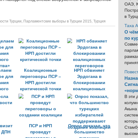
ОАЭ, К
Постра
в Тур
ости Турции
,
Парламентские выборы в Турции 2015
,
Турция
Таха 
О чём
по ку
Совме
парлам
рамка
приня
елаем
Коалиционные
НРП обвиняет
Повес
ое для
переговоры ПСР –
Эрдогана в
Назна
ания
НРП достигли
блокировании
Сигна
ного
критической точки
коалиционных
«норм
тва»
переговоров
В эти
колум
Акына 
систем
котор
 визит
ПСР и НРП
Опрос показал, что
Стамбу
 ДПН
проведут
большинство
высок