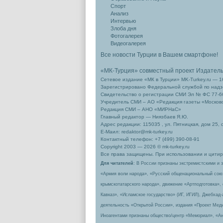
Спорт
Анализ
Интервью
Злоба дня
Фотогалерея
Видеогалерея
Все новости Турции в Вашем смартфоне!
«МК-Турция» совместный проект Издател
Сетевое издание «МК в Турции» MK-Turkey.ru — 1
Зарегистрировано Федеральной службой по надзо
Свидетельство о регистрации СМИ Эл № ФС 77-66
Учредитель СМИ – АО «Редакция газеты «Москов
Редакция СМИ – АНО «МИРНаС»
Главный редактор — Ниязбаев Я.Ю.
Адрес редакции: 115035 , ул. Пятницкая, дом 25, 
Е-Маил: redaktor@mk-turkey.ru
Контактный телефон: +7 (499) 390-08-91
Copyright 2003 — 2026 © mk-turkey.ru
Все права защищены. При использовании и цитиро
Для читателей
: В России признаны экстремистскими и 
«Армия воли народа», «Русский общенациональный сою
крымскотатарского народа», движение «Артподготовка»,
Кавказ», «Исламское государство» (ИГ, ИГИЛ), Джебхад
деятельность «Открытой России», издания «Проект Меди
Иноагентами признаны общество/центр «Мемориал», «Ан