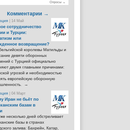
Опросы →
Комментарии →
рция
| 14 Май
ое сотрудничество
ии и Турции:
атизм или
жденное возвращение?
 бельгийской королевы Матильды и
сание девяти оборонных
шений с Турцией официально
няют двумя главными причинами:
йской угрозой и необходимостью
лять европейскую оборонную
шленность. →
рция
| 04 Март
у Иран не бьёт по
канским базам в
и
же несколько дней обстреливает
анские базы в странах
ского залива: Бахрейн, Катар,