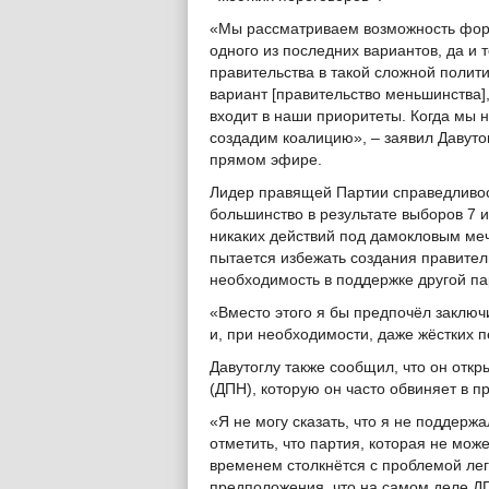
«Мы рассматриваем возможность форм
одного из последних вариантов, да и т
правительства в такой сложной полити
вариант [правительство меньшинства],
входит в наши приоритеты. Когда мы н
создадим коалицию», – заявил Давуто
прямом эфире.
Лидер правящей Партии справедливос
большинство в результате выборов 7 
никаких действий под дамокловым меч
пытается избежать создания правител
необходимость в поддержке другой па
«Вместо этого я бы предпочёл заключ
и, при необходимости, даже жёстких п
Давутоглу также сообщил, что он отк
(ДПН), которую он часто обвиняет в п
«Я не могу сказать, что я не поддер
отметить, что партия, которая не мож
временем столкнётся с проблемой лег
предположения, что на самом деле Д