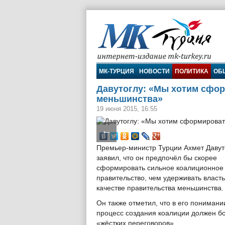
МК-Турция
МК-ТУРЦИЯ
НОВОСТИ
ПОЛИТИКА
ОБ
Давутоглу: «Мы хотим сфор
меньшинства»
19 июня 2015, 16:55
←
Премьер-министр Турции Ахмет Давут
заявил, что он предпочёл бы скорее
сформировать сильное коалиционное
правительство, чем удерживать власть
качестве правительства меньшинства.
Он также отметил, что в его понимани
процесс создания коалиции должен б
«жёстких переговоров».