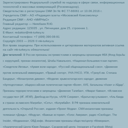
Зарегистрировано Федеральной службой по надзору в сфере связи, информационных
технологий и массовых коммуникаций (Роскомнадзор).
Свидетельство о регистрации СМИ Эл № ФС 77-66061 от 10.06.2016 г.
Учредитель СМИ – АО «Редакция газеты «Московский Комсомолец»
Редакция СМИ – АНО «МИРНаС»
Главный редактор — Ниязбаев Я.Ю.
Адрес редакции: 115035 , ул. Пятницкая, дом 25, строение 1.
Е-Маил: redaktor@mk-turkey.ru
Контактный телефон: +7 (499) 390-08-91
Copyright 2003 — 2026 © mk-turkey.ru
Все права защищены. При использовании и цитировании материалов активная ссылка
на сайт mk-turkey.ru обязательна!
Для читателей
: В России признаны экстремистскими и запрещены организации ФБК (Фонд борьбы
с коррупцией, признан иноагентом), Штабы Навального, «Национал-большевистская партия»,
«Свидетели Иеговы», «Армия воли народа», «Русский общенациональный союз», «Движение
против нелегальной иммиграции», «Правый сектор», УНА-УНСО, УПА, «Тризуб им. Степана
Бандеры», «Мизантропик дивижн», «Меджлис крымскотатарского народа», движение
«Артподготовка», общероссийская политическая партия «Воля», АУЕ, батальоны «Азов» и Айдар″.
Признаны террористическими и запрещены: «Движение Талибан», «Имарат Кавказ», «Исламское
государство» (ИГ, ИГИЛ), Джебхад-ан-Нусра, «АУМ Синрике», «Братья-мусульмане», «Аль-Каида
в странах исламского Магриба», «Сеть», «Колумбайн». В РФ признана нежелательной
деятельность «Открытой России», издания «Проект Медиа». СМИ-иноагентами признаны:
телеканал «Дождь», «Медуза», «Важные истории», «Голос Америки», радио «Свобода», The
Insider, «Медиазона», ОВД-инфо. Иноагентами признаны общество/центр «Мемориал»,
«Аналитический Центр Юрия Левады», Сахаровский центр. Instagram и Facebook (Metа)