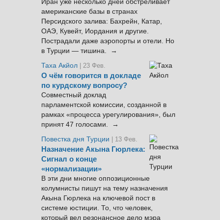
Иран уже несколько дней обстреливает
американские базы в странах
Персидского залива: Бахрейн, Катар,
ОАЭ, Кувейт, Иордания и другие.
Пострадали даже аэропорты и отели. Но
в Турции — тишина. →
Таха Акйол
| 23 Фев.
О чём говорится в докладе
по курдскому вопросу?
Совместный доклад
парламентской комиссии, созданной в
рамках «процесса урегулирования», был
принят 47 голосами. →
Повестка дня Турции
| 13 Фев.
Назначение Акына Гюрлека:
Сигнал о конце
«нормализации»
В эти дни многие оппозиционные
колумнисты пишут на тему назначения
Акына Гюрлека на ключевой пост в
системе юстиции. То, что человек,
который вел резонансное дело мэра