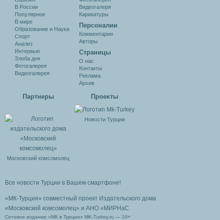
В России
Видеогалеря
Популярное
Карикатуры
В мире
Персоналии
Образование и Наука
Комментарии
Спорт
Авторы
Анализ
Интервью
Cтраницы
Злоба дня
О нас
Фотогалерея
Контакты
Видеогалерея
Реклама
Архив
Партнеры
Проекты
Новости Турции
Московский комсомолец
Все новости Турции в Вашем смартфоне!
«МК-Турция» совместный проект Издательского дома
«Московский комсомолец»
и АНО «МИРНаС
Сетевое издание «МК в Турции» MK-Turkey.ru — 16+