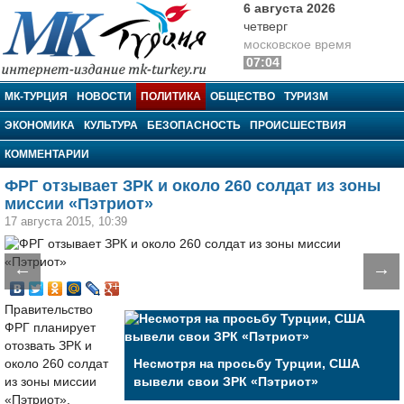
6 августа 2026
четверг
московское время
07:04
МК-Турция
МК-ТУРЦИЯ
НОВОСТИ
ПОЛИТИКА
ОБЩЕСТВО
ТУРИЗМ
ЭКОНОМИКА
КУЛЬТУРА
БЕЗОПАСНОСТЬ
ПРОИСШЕСТВИЯ
КОММЕНТАРИИ
ФРГ отзывает ЗРК и около 260 солдат из зоны
миссии «Пэтриот»
17 августа 2015, 10:39
←
→
Правительство
ФРГ планирует
отозвать ЗРК и
около 260 солдат
Несмотря на просьбу Турции, США
из зоны миссии
вывели свои ЗРК «Пэтриот»
«Пэтриот».