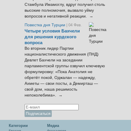
Стамбула Имамоглу, вдруг получил столь
высокие полномочия, вызвало уйму
вопросов и негативной реакции. →
Повестка дня Турции
| 04 Фев.
Четыре условия Бахчели
для решения курдского
вопроса
Во вторник лидер Партии
националистического движения (ПНД)
Девлет Бахчели на заседании
парламентской группы озвучил ключевую
формулировку: «Пока Анатолия не
обретёт покой, Оджалан — надежду,
Ахметы — свои посты, а Демирташ —
свой дом, наша решимость
непоколебима». →
Категории
Медиа
Евразия
Фотогалерея