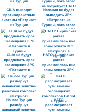
США выводят
Испания не будет
противоракетные
выводить ЗРК
системы «Пэтриот»
«Пэтриот» из
из Турции
Турции, пока этого
не потребует НАТО
США не будут
НАТО: Сирийская
продлевать срок
ракета
размещения ЗРК
приземлилась вне
«Пэтриот» в
зоны охвата ЗРК
Турции
«Пэтриот» в
Турции
На юге Турции
НАТО
развёрнут
рассматривает
испанский зенитно-
пути замены