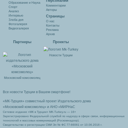
Персоналии
Образование и Наука
Комментарии
Спорт
Авторы
Анализ
Интервью
Cтраницы
Злоба дня
О нас
Фотогалерея
Контакты
Видеогалерея
Реклама
Архив
Партнеры
Проекты
Новости Турции
Московский комсомолец
Все новости Турции в Вашем смартфоне!
«МК-Турция» совместный проект Издательского дома
«Московский комсомолец»
и АНО «МИРНаС
Сетевое издание «МК в Турции» MK-Turkey.ru — 16+
Зарегистрировано Федеральной службой по надзору в сфере связи, информационных
технологий и массовых коммуникаций (Роскомнадзор).
Свидетельство о регистрации СМИ Эл № ФС 77-66061 от 10.06.2016 г.