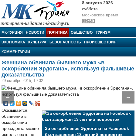
8 августа 2026
суббота
московское время
12:50
МК-Турция
МК-ТУРЦИЯ
НОВОСТИ
ПОЛИТИКА
ОБЩЕСТВО
ТУРИЗМ
ЭКОНОМИКА
КУЛЬТУРА
БЕЗОПАСНОСТЬ
ПРОИСШЕСТВИЯ
КОММЕНТАРИИ
Женщина обвинила бывшего мужа «в
оскорблении Эрдогана», используя фальшивые
доказательства
29 октября 2015, 19:32
←
→
Оказывается,
обвинение в
оскорблении
президента можно
За оскорбление Эрдогана на Facebook
использовать не
был задержан 13-летний подросток