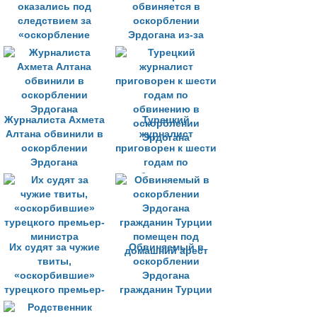
оказались под
обвиняется в
следствием за
оскорблении
«оскорбление
Эрдогана из-за
президента»
статьи другого
автора
Журналиста Ахмета
Турецкий
Алтана обвинили в
журналист
оскорблении
приговорен к шести
Эрдогана
годам по
обвинению в
оскорблении
Эрдогана
Их судят за чужие
Обвиняемый в
твиты,
оскорблении
«оскорбившие»
Эрдогана
турецкого премьер-
гражданин Турции
министра
помещен под