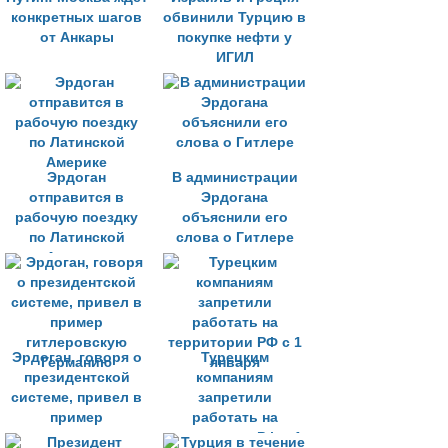
конкретных шагов
обвинили Турцию в
от Анкары
покупке нефти у
ИГИЛ
Эрдоган
В администрации
отправится в
Эрдогана
рабочую поездку
объяснили его
по Латинской
слова о Гитлере
Америке
Эрдоган, говоря о
Турецким
президентской
компаниям
системе, привел в
запретили
пример
работать на
гитлеровскую
территории РФ с 1