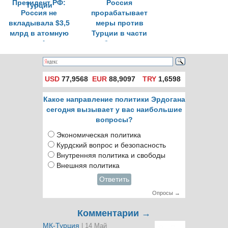
Президент РФ:
Россия
Россия не
прорабатывает
вкладывала $3,5
меры против
млрд в атомную
Турции в части
станцию «Аккую» в
работ и услуг
Турции
USD
77,9568
EUR
88,9097
TRY
1,6598
Какое направление политики Эрдогана
сегодня вызывает у вас наибольшие
вопросы?
Экономическая политика
Курдский вопрос и безопасность
Внутренняя политика и свободы
Внешняя политика
Ответить
Опросы →
Комментарии →
МК-Турция
| 14 Май