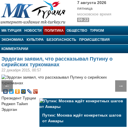
7 августа 2026
пятница
московское время
09:22
МК-Турция
МК-ТУРЦИЯ
НОВОСТИ
ПОЛИТИКА
ОБЩЕСТВО
ТУРИЗМ
ЭКОНОМИКА
КУЛЬТУРА
БЕЗОПАСНОСТЬ
ПРОИСШЕСТВИЯ
КОММЕНТАРИИ
Эрдоган заявил, что рассказывал Путину о
сирийских туркоманах
22 декабря 2015, 00:57
←
→
Президент Турции
Реджеп Тайип
Эрдоган
Путин: Москва ждёт конкретных шагов
от Анкары