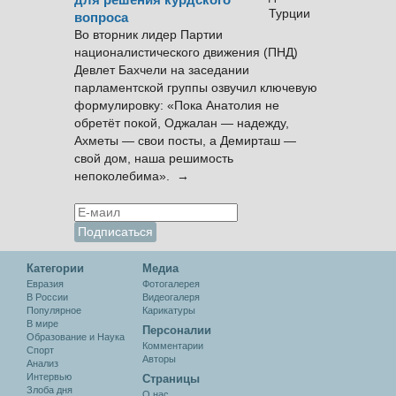
для решения курдского
вопроса
Во вторник лидер Партии
националистического движения (ПНД)
Девлет Бахчели на заседании
парламентской группы озвучил ключевую
формулировку: «Пока Анатолия не
обретёт покой, Оджалан — надежду,
Ахметы — свои посты, а Демирташ —
свой дом, наша решимость
непоколебима». →
Категории
Медиа
Евразия
Фотогалерея
В России
Видеогалеря
Популярное
Карикатуры
В мире
Персоналии
Образование и Наука
Комментарии
Спорт
Авторы
Анализ
Интервью
Cтраницы
Злоба дня
О нас