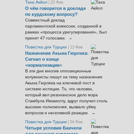
Таха Акйол
| 23 Фев.
О чём говорится в докладе
по курдскому вопросу?
Совместный доклад
парламентской комиссии, созданной в
рамках «процесса урегулирования», был
принят 47 голосами. →
Повестка дня Турции
| 13 Фев.
Назначение Акына Гюрлека:
Сигнал о конце
«нормализации»
В эти дни многие оппозиционные
колумнисты пишут на тему назначения
Акына Гюрлека на ключевой пост в
системе юстиции. То, что человек,
который вел резонансное дело мэра
Стамбула Имамоглу, вдруг получил столь
высокие полномочия, вызвало уйму
вопросов и негативной реакции. →
Повестка дня Турции
| 04 Фев.
Четыре условия Бахчели