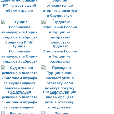
Давутоглу: Санкции
Эрдоган
РФ нанесут ущерб
отправится во
обеим странам
вторник с визитом
в Саудовскую
Аравию
Турция:
Эрдоган:
Российские
Отношения России
авиаудары в Сирии
и Турции не
придают храбрости
разорваны
боевикам ИГИЛ
полностью
Суд отменил
Президент Турции
решение о выплате
вновь обещает
Эрдоганом штрафа
уйти в отставку,
за «чудовищное»
если докажут
высказывание о
покупку нефти у ИГ