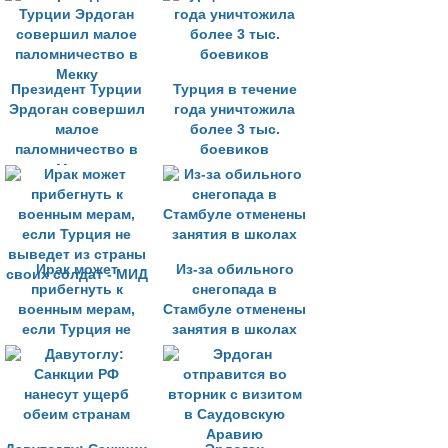
Германию
января
Президент Турции
Турция в течение
Эрдоган совершил
года уничтожила
малое
более 3 тыс.
паломничество в
боевиков
Мекку
Ирак может
Из-за обильного
прибегнуть к
снегопада в
военным мерам,
Стамбуле отменены
если Турция не
занятия в школах
выведет из страны
своих солдат - МИД