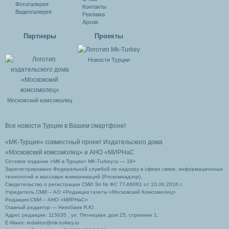
Фотогалерея
Контакты
Видеогалерея
Реклама
Архив
Партнеры
Проекты
Новости Турции
Московский комсомолец
Все новости Турции в Вашем смартфоне!
«МК-Турция» совместный проект Издательского дома
«Московский комсомолец»
и АНО «МИРНаС
Сетевое издание «МК в Турции» MK-Turkey.ru — 16+
Зарегистрировано Федеральной службой по надзору в сфере связи, информационных
технологий и массовых коммуникаций (Роскомнадзор).
Свидетельство о регистрации СМИ Эл № ФС 77-66061 от 10.06.2016 г.
Учредитель СМИ – АО «Редакция газеты «Московский Комсомолец»
Редакция СМИ – АНО «МИРНаС»
Главный редактор — Ниязбаев Я.Ю.
Адрес редакции: 115035 , ул. Пятницкая, дом 25, строение 1.
Е-Маил: redaktor@mk-turkey.ru