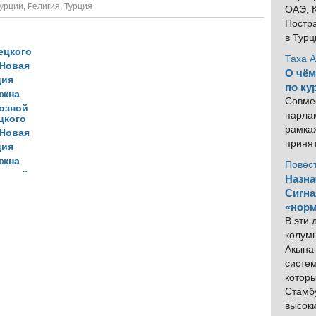
Турции
,
Религия
,
Турция
ОАЭ, К
Постра
в Тур
Таха 
О чём
по ку
Совме
парлам
цкого
рамка
 Новая
приня
ция
лжна
Повес
озной
Назна
Сигна
«норм
В эти
колум
Акына 
систем
котор
Стамбу
высок