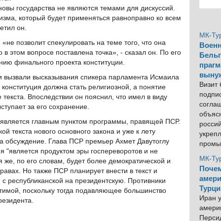
новы государства не являются темами для дискуссий.
изма, который будет применяться равноправно ко всем
етил он.
МК-Ту
«не позволит спекулировать на теме того, что она
Военн
 в этом вопросе поставлена точка», - сказал он. По его
Бельг
нию финального проекта конституции.
прагм
выну
ии вызвали высказывания спикера парламента Исмаила
Визит
 конституция должна стать религиозной, а понятие
подпи
 текста. Впоследствии он пояснил, что имел в виду
согла
ступает за его сохранение.
объяс
 является главным пунктом программы, правящей ПСР.
росси
ой текста нового основного закона и уже к лету
укреп
а обсуждение. Глава ПСР премьер Ахмет Давутоглу
промы
я "является продуктом эры госпереворотов и не
МК-Ту
 же, по его словам, будет более демократической и
Почем
авах. Но также ПСР планирует внести в текст и
амери
с республиканской на президентскую. Противники
Турци
стимой, поскольку тогда подавляющее большинство
Иран у
резидента.
америк
Персид