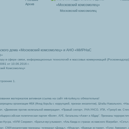
Архив
Московский комсомолец
ьского дома
«Московский комсомолец»
и АНО «МИРНаС
6+
ру в сфере связи, информационных технологий и массовых коммуникаций (Роскомнадзор)
061 от 10.06.2016 г.
ский Комсомолец»
строение 1.
вании материалов активная ссылка на сайт mk-turkey.ru обязательна!
запрещены организации ФБК (Фонд борьбы с коррупцией, признан иноагентом), Штабы Навального, «На
з», «Движение против нелегальной иммиграции», «Правый сектор», УНА-УНСО, УПА, «Тризуб им. Сте
 общероссийская политическая партия «Воля», АУЕ, батальоны «Азов» и Айдар″. Признаны террорист
-ан-Нусра, «АУМ Синрике», «Братья-мусульмане», «Аль-Каида в странах исламского Магриба», «Сеть»
а». СМИ-иноагентами признаны: телеканал «Дождь», «Медуза», «Важные истории», «Голос Америки», 