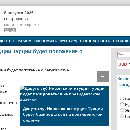
9 августа 2026
воскресенье
московское время
11:16
ЩЕСТВО
ТУРИЗМ
ЭКОНОМИКА
КУЛЬТУРА
БЕЗОПАСНОСТЬ
ПРОИСШ
уции Турции будет положение о
USD
7
→
Какое
сего
ет
каре
Вн
намерена
Ку
Давутоглу: Новая конституция Турции
Эк
ублики,
будет базироваться на президентской
Вн
системе
ится