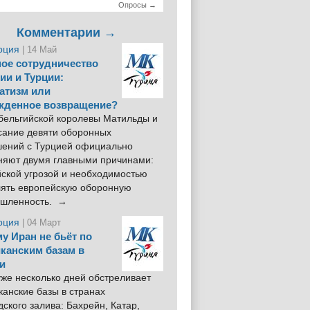
Опросы →
Комментарии →
рция
| 14 Май
ое сотрудничество
ии и Турции:
атизм или
жденное возвращение?
 бельгийской королевы Матильды и
сание девяти оборонных
шений с Турцией официально
няют двумя главными причинами:
йской угрозой и необходимостью
лять европейскую оборонную
шленность. →
рция
| 04 Март
у Иран не бьёт по
канским базам в
и
же несколько дней обстреливает
анские базы в странах
ского залива: Бахрейн, Катар,