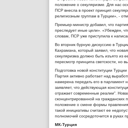
положение о секуляризме. Для нас ос
ПСР внесла в проект принцип секуляр
религиозным группам в Турции», - отм
Премьер-министр добавил, что партия 
преследует иные цели». «Убежден, что
словам, ПСР уже приступила к написа
Во вторник бурную дискуссию в Турц
Кахрамана, который заявил, что новая
секуляризма должно быть изъято из ее
пересмотр принципа светскости, но вы
Подготовка новой конституции Турции
Партия активно работает над выработк
намерена передать его в парламент н
заявляет, что действующая конституци
отражает современные реалии". Новая
сконцентрированной на гражданских пр
положение о смене формы правления 
такой инициативы считают ее недопу
полномочий сосредоточится в руках п
МК-Турция