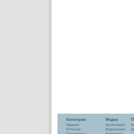
Категории
Медиа
П
Евразия
Фотогалерея
К
В России
Видеогалеря
А
Популярное
Карикатуры