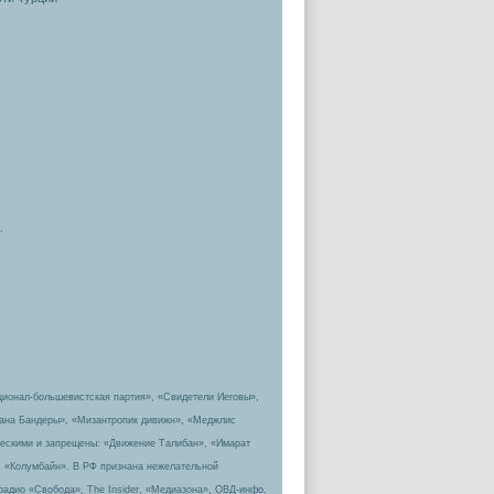
.
ционал-большевистская партия», «Свидетели Иеговы»,
пана Бандеры», «Мизантропик дивижн», «Меджлис
ическими и запрещены: «Движение Талибан», «Имарат
, «Колумбайн». В РФ признана нежелательной
радио «Свобода», The Insider, «Медиазона», ОВД-инфо.