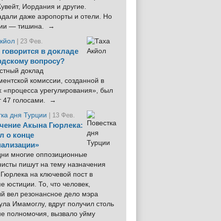
увейт, Иордания и другие.
дали даже аэропорты и отели. Но
ции — тишина. →
Акйол
| 23 Фев.
 говорится в докладе
рдскому вопросу?
стный доклад
ентской комиссии, созданной в
х «процесса урегулирования», был
т 47 голосами. →
тка дня Турции
| 13 Фев.
чение Акына Гюрлека:
л о конце
ализации»
 дни многие оппозиционные
нисты пишут на тему назначения
Гюрлека на ключевой пост в
е юстиции. То, что человек,
ый вел резонансное дело мэра
ла Имамоглу, вдруг получил столь
ие полномочия, вызвало уйму