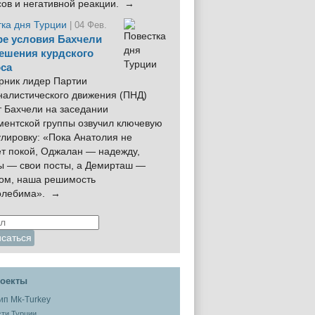
сов и негативной реакции. →
тка дня Турции
| 04 Фев.
е условия Бахчели
ешения курдского
са
рник лидер Партии
налистического движения (ПНД)
 Бахчели на заседании
ментской группы озвучил ключевую
лировку: «Пока Анатолия не
ёт покой, Оджалан — надежду,
ы — свои посты, а Демирташ —
дом, наша решимость
олебима». →
оекты
ти Турции