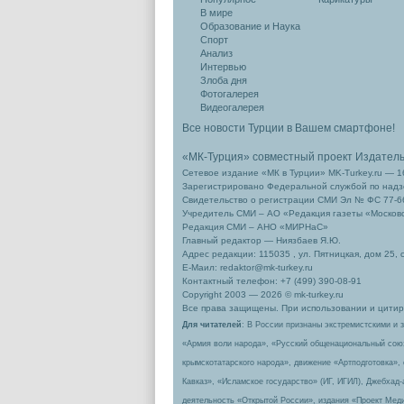
В мире
Образование и Наука
Спорт
Анализ
Интервью
Злоба дня
Фотогалерея
Видеогалерея
Все новости Турции в Вашем смартфоне!
«МК-Турция» совместный проект Издател
Сетевое издание «МК в Турции» MK-Turkey.ru — 1
Зарегистрировано Федеральной службой по надзо
Свидетельство о регистрации СМИ Эл № ФС 77-66
Учредитель СМИ – АО «Редакция газеты «Москов
Редакция СМИ – АНО «МИРНаС»
Главный редактор — Ниязбаев Я.Ю.
Адрес редакции: 115035 , ул. Пятницкая, дом 25, 
Е-Маил: redaktor@mk-turkey.ru
Контактный телефон: +7 (499) 390-08-91
Copyright 2003 — 2026 © mk-turkey.ru
Все права защищены. При использовании и цитиро
Для читателей
: В России признаны экстремистскими и 
«Армия воли народа», «Русский общенациональный сою
крымскотатарского народа», движение «Артподготовка»,
Кавказ», «Исламское государство» (ИГ, ИГИЛ), Джебхад
деятельность «Открытой России», издания «Проект Меди