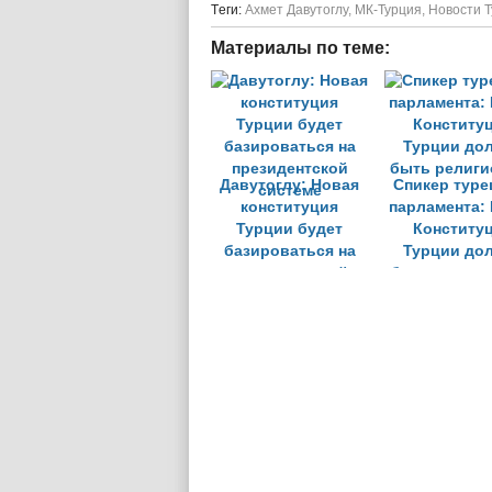
Tеги:
Ахмет Давутоглу
,
МК-Турция
,
Новости 
Материалы по теме:
Давутоглу: Новая
Спикер туре
конституция
парламента:
Турции будет
Конститу
базироваться на
Турции до
президентской
быть религи
системе