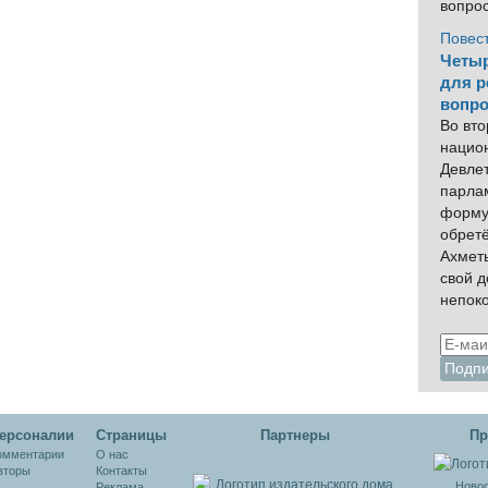
вопро
Повес
Четыр
для р
вопро
Во вто
нацио
Девлет
парла
форму
обрет
Ахмет
свой 
непок
ерсоналии
Cтраницы
Партнеры
Пр
омментарии
О нас
вторы
Контакты
Новос
Реклама