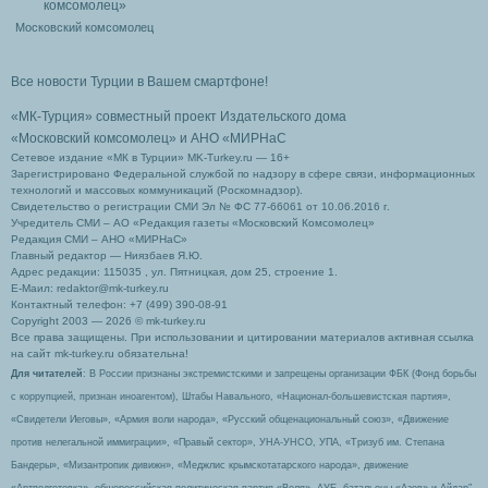
Московский комсомолец
Все новости Турции в Вашем смартфоне!
«МК-Турция» совместный проект Издательского дома
«Московский комсомолец»
и АНО «МИРНаС
Сетевое издание «МК в Турции» MK-Turkey.ru — 16+
Зарегистрировано Федеральной службой по надзору в сфере связи, информационных
технологий и массовых коммуникаций (Роскомнадзор).
Свидетельство о регистрации СМИ Эл № ФС 77-66061 от 10.06.2016 г.
Учредитель СМИ – АО «Редакция газеты «Московский Комсомолец»
Редакция СМИ – АНО «МИРНаС»
Главный редактор — Ниязбаев Я.Ю.
Адрес редакции: 115035 , ул. Пятницкая, дом 25, строение 1.
Е-Маил: redaktor@mk-turkey.ru
Контактный телефон: +7 (499) 390-08-91
Copyright 2003 — 2026 © mk-turkey.ru
Все права защищены. При использовании и цитировании материалов активная ссылка
на сайт mk-turkey.ru обязательна!
Для читателей
: В России признаны экстремистскими и запрещены организации ФБК (Фонд борьбы
с коррупцией, признан иноагентом), Штабы Навального, «Национал-большевистская партия»,
«Свидетели Иеговы», «Армия воли народа», «Русский общенациональный союз», «Движение
против нелегальной иммиграции», «Правый сектор», УНА-УНСО, УПА, «Тризуб им. Степана
Бандеры», «Мизантропик дивижн», «Меджлис крымскотатарского народа», движение