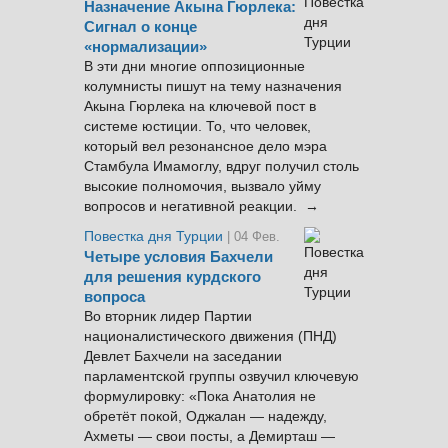
Назначение Акына Гюрлека:
Сигнал о конце
«нормализации»
В эти дни многие оппозиционные
колумнисты пишут на тему назначения
Акына Гюрлека на ключевой пост в
системе юстиции. То, что человек,
который вел резонансное дело мэра
Стамбула Имамоглу, вдруг получил столь
высокие полномочия, вызвало уйму
вопросов и негативной реакции. →
Повестка дня Турции
| 04 Фев.
Четыре условия Бахчели
для решения курдского
вопроса
Во вторник лидер Партии
националистического движения (ПНД)
Девлет Бахчели на заседании
парламентской группы озвучил ключевую
формулировку: «Пока Анатолия не
обретёт покой, Оджалан — надежду,
Ахметы — свои посты, а Демирташ —