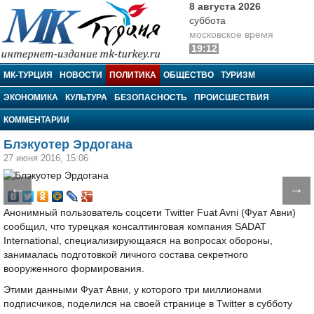
8 августа 2026
суббота
московское время
19:12
МК-Турция
МК-ТУРЦИЯ
НОВОСТИ
ПОЛИТИКА
ОБЩЕСТВО
ТУРИЗМ
ЭКОНОМИКА
КУЛЬТУРА
БЕЗОПАСНОСТЬ
ПРОИСШЕСТВИЯ
КОММЕНТАРИИ
Блэкуотер Эрдогана
27 июня 2016, 15:06
←
→
Анонимный пользователь соцсети Twitter Fuat Avni (Фуат Авни)
сообщил, что турецкая консалтинговая компания SADAT
International, специализирующаяся на вопросах обороны,
занималась подготовкой личного состава секретного
вооруженного формирования.
Этими данными Фуат Авни, у которого три миллионами
подписчиков, поделился на своей странице в Twitter в субботу