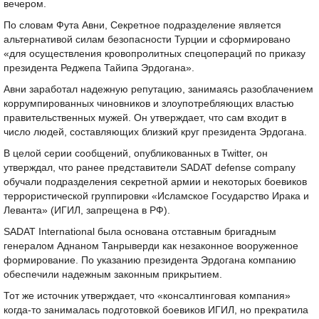
вечером.
По словам Фута Авни, Секретное подразделение является
альтернативой силам безопасности Турции и сформировано
«для осуществления кровопролитных спецопераций по приказу
президента Реджепа Тайипа Эрдогана».
Авни заработал надежную репутацию, занимаясь разоблачением
коррумпированных чиновников и злоупотребляющих властью
правительственных мужей. Он утверждает, что сам входит в
число людей, составляющих близкий круг президента Эрдогана.
В целой серии сообщений, опубликованных в Twitter, он
утверждал, что ранее представители SADAT defense company
обучали подразделения секретной армии и некоторых боевиков
террористической группировки «Исламское Государство Ирака и
Леванта» (ИГИЛ, запрещена в РФ).
SADAT International была основана отставным бригадным
генералом Аднаном Танрыверди как незаконное вооруженное
формирование. По указанию президента Эрдогана компанию
обеспечили надежным законным прикрытием.
Тот же источник утверждает, что «консалтинговая компания»
когда-то занималась подготовкой боевиков ИГИЛ, но прекратила