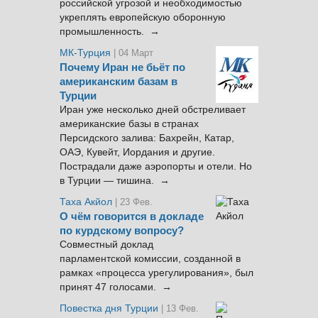
российской угрозой и необходимостью
укреплять европейскую оборонную
промышленность. →
МК-Турция
| 04 Март
Почему Иран не бьёт по
американским базам в
Турции
Иран уже несколько дней обстреливает
американские базы в странах
Персидского залива: Бахрейн, Катар,
ОАЭ, Кувейт, Иордания и другие.
Пострадали даже аэропорты и отели. Но
в Турции — тишина. →
Таха Акйол
| 23 Фев.
О чём говорится в докладе
по курдскому вопросу?
Совместный доклад
парламентской комиссии, созданной в
рамках «процесса урегулирования», был
принят 47 голосами. →
Повестка дня Турции
| 13 Фев.