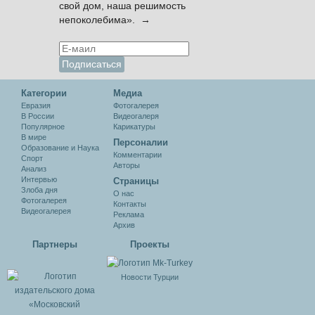
свой дом, наша решимость
непоколебима». →
Категории
Медиа
Евразия
Фотогалерея
В России
Видеогалеря
Популярное
Карикатуры
В мире
Персоналии
Образование и Наука
Комментарии
Спорт
Авторы
Анализ
Интервью
Cтраницы
Злоба дня
О нас
Фотогалерея
Контакты
Видеогалерея
Реклама
Архив
Партнеры
Проекты
Новости Турции