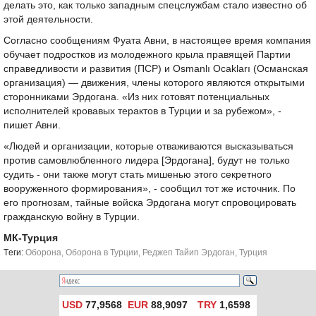
делать это, как только западным спецслужбам стало известно об
этой деятельности.
Согласно сообщениям Фуата Авни, в настоящее время компания
обучает подростков из молодежного крыла правящей Партии
справедливости и развития (ПСР) и Osmanlı Ocakları (Османская
организация) — движения, члены которого являются открытыми
сторонниками Эрдогана. «Из них готовят потенциальных
исполнителей кровавых терактов в Турции и за рубежом», -
пишет Авни.
«Людей и организации, которые отваживаются высказываться
против самовлюбленного лидера [Эрдогана], будут не только
судить - они также могут стать мишенью этого секретного
вооруженного формирования», - сообщил тот же источник. По
его прогнозам, тайные войска Эрдогана могут спровоцировать
гражданскую войну в Турции.
МК-Турция
Tеги:
Оборона
,
Оборона в Турции
,
Реджеп Тайип Эрдоган
,
Турция
USD
77,9568
EUR
88,9097
TRY
1,6598