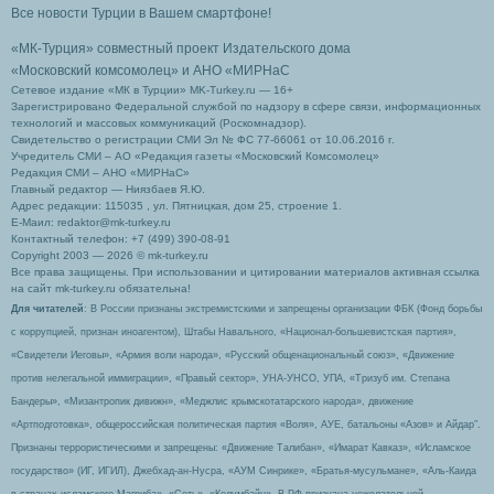
Все новости Турции в Вашем смартфоне!
«МК-Турция» совместный проект Издательского дома
«Московский комсомолец»
и АНО «МИРНаС
Сетевое издание «МК в Турции» MK-Turkey.ru — 16+
Зарегистрировано Федеральной службой по надзору в сфере связи, информационных
технологий и массовых коммуникаций (Роскомнадзор).
Свидетельство о регистрации СМИ Эл № ФС 77-66061 от 10.06.2016 г.
Учредитель СМИ – АО «Редакция газеты «Московский Комсомолец»
Редакция СМИ – АНО «МИРНаС»
Главный редактор — Ниязбаев Я.Ю.
Адрес редакции: 115035 , ул. Пятницкая, дом 25, строение 1.
Е-Маил: redaktor@mk-turkey.ru
Контактный телефон: +7 (499) 390-08-91
Copyright 2003 — 2026 © mk-turkey.ru
Все права защищены. При использовании и цитировании материалов активная ссылка
на сайт mk-turkey.ru обязательна!
Для читателей
: В России признаны экстремистскими и запрещены организации ФБК (Фонд борьбы
с коррупцией, признан иноагентом), Штабы Навального, «Национал-большевистская партия»,
«Свидетели Иеговы», «Армия воли народа», «Русский общенациональный союз», «Движение
против нелегальной иммиграции», «Правый сектор», УНА-УНСО, УПА, «Тризуб им. Степана
Бандеры», «Мизантропик дивижн», «Меджлис крымскотатарского народа», движение
«Артподготовка», общероссийская политическая партия «Воля», АУЕ, батальоны «Азов» и Айдар″.
Признаны террористическими и запрещены: «Движение Талибан», «Имарат Кавказ», «Исламское
государство» (ИГ, ИГИЛ), Джебхад-ан-Нусра, «АУМ Синрике», «Братья-мусульмане», «Аль-Каида