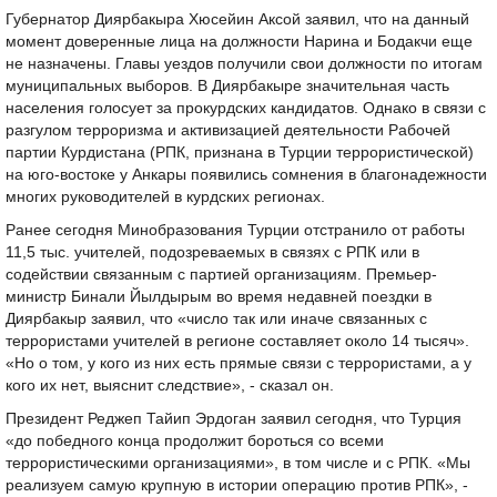
Губернатор Диярбакыра Хюсейин Аксой заявил, что на данный
момент доверенные лица на должности Нарина и Бодакчи еще
не назначены. Главы уездов получили свои должности по итогам
муниципальных выборов. В Диярбакыре значительная часть
населения голосует за прокурдских кандидатов. Однако в связи с
разгулом терроризма и активизацией деятельности Рабочей
партии Курдистана (РПК, признана в Турции террористической)
на юго-востоке у Анкары появились сомнения в благонадежности
многих руководителей в курдских регионах.
Ранее сегодня Минобразования Турции отстранило от работы
11,5 тыс. учителей, подозреваемых в связях с РПК или в
содействии связанным с партией организациям. Премьер-
министр Бинали Йылдырым во время недавней поездки в
Диярбакыр заявил, что «число так или иначе связанных с
террористами учителей в регионе составляет около 14 тысяч».
«Но о том, у кого из них есть прямые связи с террористами, а у
кого их нет, выяснит следствие», - сказал он.
Президент Реджеп Тайип Эрдоган заявил сегодня, что Турция
«до победного конца продолжит бороться со всеми
террористическими организациями», в том числе и с РПК. «Мы
реализуем самую крупную в истории операцию против РПК», -