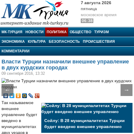
7 августа 2026
пятница
московское время
06:38
МК-Турция
МК-ТУРЦИЯ
НОВОСТИ
ПОЛИТИКА
ОБЩЕСТВО
ТУРИЗМ
ЭКОНОМИКА
КУЛЬТУРА
БЕЗОПАСНОСТЬ
ПРОИСШЕСТВИЯ
КОММЕНТАРИИ
Власти Турции назначили внешнее управление
в двух курдских городах
09 сентября 2016, 13:32
←
→
Так называемое
внешнее
управление будет
введено в
Сойлу: В 28 муниципалитетах Турции
муниципалитетах
будет введено внешнее управленио
двух уездов в