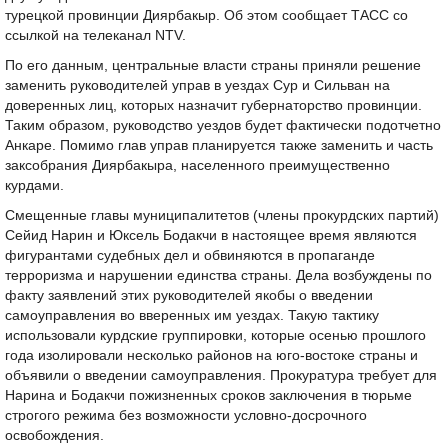
турецкой провинции Диярбакыр. Об этом сообщает ТАСС со
ссылкой на телеканал NTV.
По его данным, центральные власти страны приняли решение
заменить руководителей управ в уездах Сур и Сильван на
доверенных лиц, которых назначит губернаторство провинции.
Таким образом, руководство уездов будет фактически подотчетно
Анкаре. Помимо глав управ планируется также заменить и часть
заксобрания Диярбакыра, населенного преимущественно
курдами.
Смещенные главы муниципалитетов (члены прокурдских партий)
Сейид Нарин и Юксель Бодакчи в настоящее время являются
фигурантами судебных дел и обвиняются в пропаганде
терроризма и нарушении единства страны. Дела возбуждены по
факту заявлений этих руководителей якобы о введении
самоуправления во вверенных им уездах. Такую тактику
использовали курдские группировки, которые осенью прошлого
года изолировали несколько районов на юго-востоке страны и
объявили о введении самоуправления. Прокуратура требует для
Нарина и Бодакчи пожизненных сроков заключения в тюрьме
строгого режима без возможности условно-досрочного
освобождения.