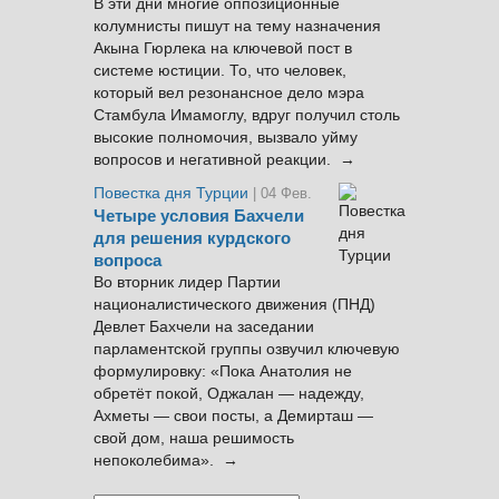
В эти дни многие оппозиционные
колумнисты пишут на тему назначения
Акына Гюрлека на ключевой пост в
системе юстиции. То, что человек,
который вел резонансное дело мэра
Стамбула Имамоглу, вдруг получил столь
высокие полномочия, вызвало уйму
вопросов и негативной реакции. →
Повестка дня Турции
| 04 Фев.
Четыре условия Бахчели
для решения курдского
вопроса
Во вторник лидер Партии
националистического движения (ПНД)
Девлет Бахчели на заседании
парламентской группы озвучил ключевую
формулировку: «Пока Анатолия не
обретёт покой, Оджалан — надежду,
Ахметы — свои посты, а Демирташ —
свой дом, наша решимость
непоколебима». →