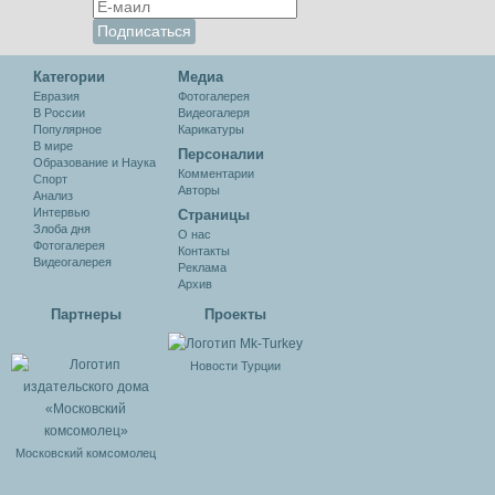
Категории
Медиа
Евразия
Фотогалерея
В России
Видеогалеря
Популярное
Карикатуры
В мире
Персоналии
Образование и Наука
Комментарии
Спорт
Авторы
Анализ
Интервью
Cтраницы
Злоба дня
О нас
Фотогалерея
Контакты
Видеогалерея
Реклама
Архив
Партнеры
Проекты
Новости Турции
Московский комсомолец