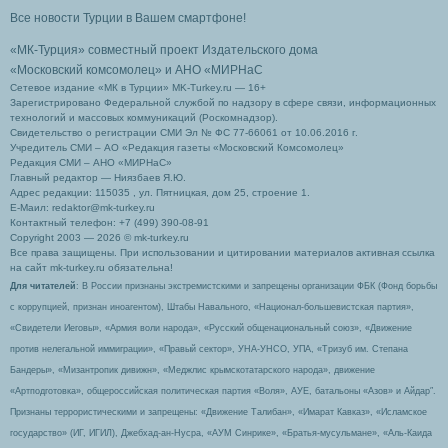
Все новости Турции в Вашем смартфоне!
«МК-Турция» совместный проект Издательского дома
«Московский комсомолец»
и АНО «МИРНаС
Сетевое издание «МК в Турции» MK-Turkey.ru — 16+
Зарегистрировано Федеральной службой по надзору в сфере связи, информационных
технологий и массовых коммуникаций (Роскомнадзор).
Свидетельство о регистрации СМИ Эл № ФС 77-66061 от 10.06.2016 г.
Учредитель СМИ – АО «Редакция газеты «Московский Комсомолец»
Редакция СМИ – АНО «МИРНаС»
Главный редактор — Ниязбаев Я.Ю.
Адрес редакции: 115035 , ул. Пятницкая, дом 25, строение 1.
Е-Маил: redaktor@mk-turkey.ru
Контактный телефон: +7 (499) 390-08-91
Copyright 2003 — 2026 © mk-turkey.ru
Все права защищены. При использовании и цитировании материалов активная ссылка
на сайт mk-turkey.ru обязательна!
Для читателей
: В России признаны экстремистскими и запрещены организации ФБК (Фонд борьбы
с коррупцией, признан иноагентом), Штабы Навального, «Национал-большевистская партия»,
«Свидетели Иеговы», «Армия воли народа», «Русский общенациональный союз», «Движение
против нелегальной иммиграции», «Правый сектор», УНА-УНСО, УПА, «Тризуб им. Степана
Бандеры», «Мизантропик дивижн», «Меджлис крымскотатарского народа», движение
«Артподготовка», общероссийская политическая партия «Воля», АУЕ, батальоны «Азов» и Айдар″.
Признаны террористическими и запрещены: «Движение Талибан», «Имарат Кавказ», «Исламское
государство» (ИГ, ИГИЛ), Джебхад-ан-Нусра, «АУМ Синрике», «Братья-мусульмане», «Аль-Каида