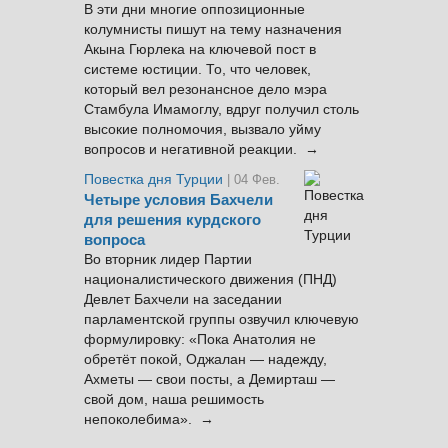
В эти дни многие оппозиционные
колумнисты пишут на тему назначения
Акына Гюрлека на ключевой пост в
системе юстиции. То, что человек,
который вел резонансное дело мэра
Стамбула Имамоглу, вдруг получил столь
высокие полномочия, вызвало уйму
вопросов и негативной реакции. →
Повестка дня Турции
| 04 Фев.
Четыре условия Бахчели
для решения курдского
вопроса
Во вторник лидер Партии
националистического движения (ПНД)
Девлет Бахчели на заседании
парламентской группы озвучил ключевую
формулировку: «Пока Анатолия не
обретёт покой, Оджалан — надежду,
Ахметы — свои посты, а Демирташ —
свой дом, наша решимость
непоколебима». →