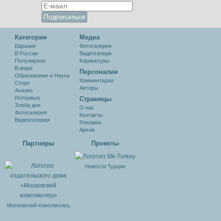
Категории
Медиа
Евразия
Фотогалерея
В России
Видеогалеря
Популярное
Карикатуры
В мире
Персоналии
Образование и Наука
Комментарии
Спорт
Авторы
Анализ
Интервью
Cтраницы
Злоба дня
О нас
Фотогалерея
Контакты
Видеогалерея
Реклама
Архив
Партнеры
Проекты
Новости Турции
Московский комсомолец