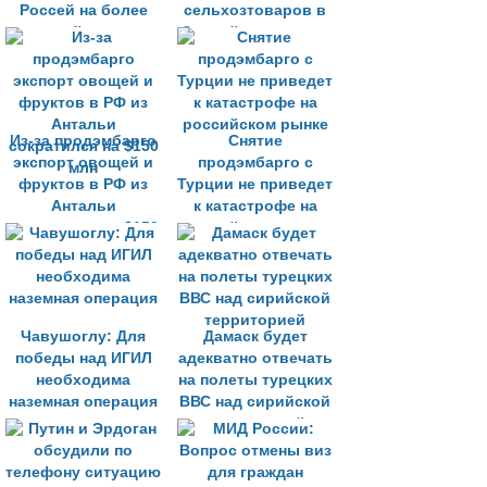
Россей на более
сельхозтоваров в
высокий уровень
ближайшие недели
Из-за продэмбарго
Снятие
экспорт овощей и
продэмбарго с
фруктов в РФ из
Турции не приведет
Антальи
к катастрофе на
сократился на $150
российском рынке
млн
Чавушоглу: Для
Дамаск будет
победы над ИГИЛ
адекватно отвечать
необходима
на полеты турецких
наземная операция
ВВС над сирийской
территорией