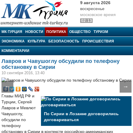
9 августа 2026
воскресенье
московское время
02:13
МК-Турция
МК-ТУРЦИЯ
НОВОСТИ
ПОЛИТИКА
ОБЩЕСТВО
ТУРИЗМ
ЭКОНОМИКА
КУЛЬТУРА
БЕЗОПАСНОСТЬ
ПРОИСШЕСТВИЯ
КОММЕНТАРИИ
Лавров и Чавушоглу обсудили по телефону
обстановку в Сирии
10 сентября 2016, 13:40
←
→
Главы МИД РФ и
Турции, Сергей
Лавров и Мевлют
Чавушоглу,
По Сирии в Лозанне договорились
обсудили по
договариваться
телефону
обстановку в Сирии в контексте российско-американских