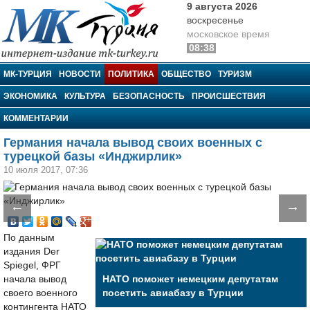
9 августа 2026
воскресенье
московское время
08:38
МК-Турция
МК-ТУРЦИЯ
НОВОСТИ
ПОЛИТИКА
ОБЩЕСТВО
ТУРИЗМ
ЭКОНОМИКА
КУЛЬТУРА
БЕЗОПАСНОСТЬ
ПРОИСШЕСТВИЯ
КОММЕНТАРИИ
Германия начала вывод своих военных с
турецкой базы «Инджирлик»
10 июля 2017, 07:36
←
→
По данным
издания Der
Spiegel, ФРГ
начала вывод
НАТО поможет немецким депутатам
своего военного
посетить авиабазу в Турции
контингента НАТО