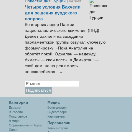
Повестка дня Турции
| 04 Фев.
Четыре условия Бахчели
для решения курдского
вопроса
Во вторник лидер Партии
националистического движения (ПНД)
Девлет Бахчели на заседании
парламентской группы озвучил ключевую
формулировку: «Пока Анатолия не
обретёт покой, Оджалан — надежду,
Ахметы — свои посты, а Демирташ —
свой дом, наша решимость
непоколебима». →
Категории
Медиа
Евразия
Фотогалерея
В России
Видеогалеря
Популярное
Карикатуры
В мире
Персоналии
Образование и Наука
Комментарии
Спорт