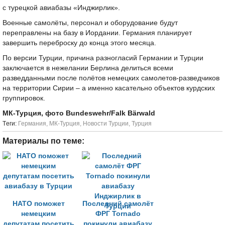
с турецкой авиабазы «Инджирлик».
Военные самолёты, персонал и оборудование будут
переправлены на базу в Иордании. Германия планирует
завершить переброску до конца этого месяца.
По версии Турции, причина разногласий Германии и Турции
заключается в нежелании Берлина делиться всеми
разведданными после полётов немецких самолетов-разведчиков
на территории Сирии – а именно касательно объектов курдских
группировок.
МК-Турция, фото Bundeswehr/Falk Bärwald
Tеги:
Германия
,
МК-Турция
,
Новости Турции
,
Турция
Материалы по теме:
НАТО поможет
Последний самолёт
немецким
ФРГ Tornado
депутатам посетить
покинули авиабазу