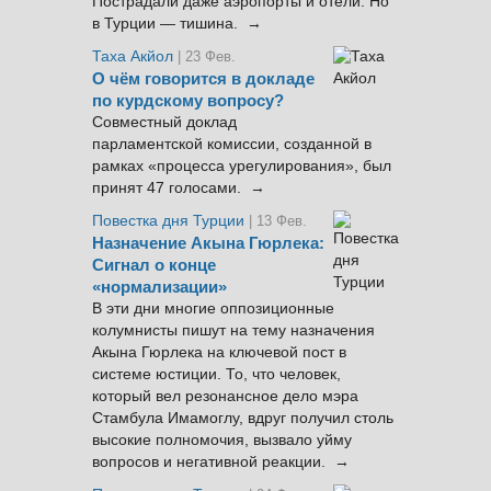
Пострадали даже аэропорты и отели. Но
в Турции — тишина. →
Таха Акйол
| 23 Фев.
О чём говорится в докладе
по курдскому вопросу?
Совместный доклад
парламентской комиссии, созданной в
рамках «процесса урегулирования», был
принят 47 голосами. →
Повестка дня Турции
| 13 Фев.
Назначение Акына Гюрлека:
Сигнал о конце
«нормализации»
В эти дни многие оппозиционные
колумнисты пишут на тему назначения
Акына Гюрлека на ключевой пост в
системе юстиции. То, что человек,
который вел резонансное дело мэра
Стамбула Имамоглу, вдруг получил столь
высокие полномочия, вызвало уйму
вопросов и негативной реакции. →