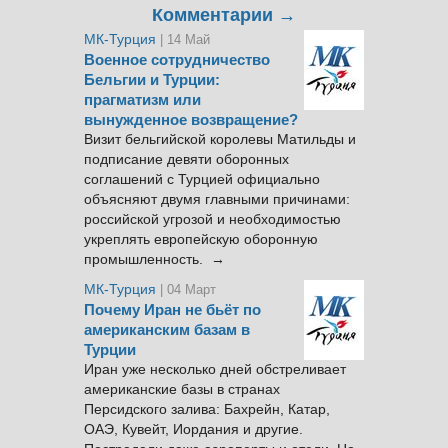
Комментарии →
МК-Турция
| 14 Май
Военное сотрудничество
Бельгии и Турции:
прагматизм или
вынужденное возвращение?
Визит бельгийской королевы Матильды и
подписание девяти оборонных
соглашений с Турцией официально
объясняют двумя главными причинами:
российской угрозой и необходимостью
укреплять европейскую оборонную
промышленность. →
МК-Турция
| 04 Март
Почему Иран не бьёт по
американским базам в
Турции
Иран уже несколько дней обстреливает
американские базы в странах
Персидского залива: Бахрейн, Катар,
ОАЭ, Кувейт, Иордания и другие.