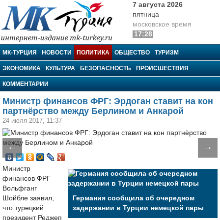
7 августа 2026
пятница
московское время
17:28
МК-Турция
МК-ТУРЦИЯ
НОВОСТИ
ПОЛИТИКА
ОБЩЕСТВО
ТУРИЗМ
ЭКОНОМИКА
КУЛЬТУРА
БЕЗОПАСНОСТЬ
ПРОИСШЕСТВИЯ
КОММЕНТАРИИ
Министр финансов ФРГ: Эрдоган ставит на кон
партнёрство между Берлином и Анкарой
24 июля 2017, 11:37
←
→
Министр
финансов ФРГ
Вольфганг
Шойбле заявил,
Германия сообщила об очередном
что турецкий
задержании в Турции немецкой пары
президент Реджеп