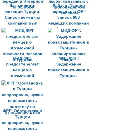
Экс-министр
Рейтер: Турция
юстиции Турции:
передавала ФРГ
Список немецких
список 680
компаний был
немецких компаний
передан в Интерпол
якобы связанных с
по ошибке
проповедником
Гюленом
МИД ФРГ
МИД ФРГ:
предостерегает
Задержание
немцев о
правозащитников в
возможной
Турции -
опасности поездок
спланированная
в Турцию
акция
ФРГ: Обстановка в
Турции
непрозрачна, нужно
пересмотреть