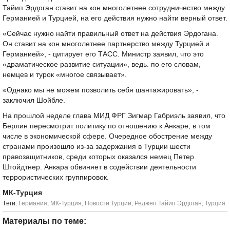
Тайип Эрдоган ставит на кон многолетнее сотрудничество между
Германией и Турцией, на его действия нужно найти верный ответ.
«Сейчас нужно найти правильный ответ на действия Эрдогана.
Он ставит на кон многолетнее партнерство между Турцией и
Германией», - цитирует его ТАСС. Министр заявил, что это
«драматическое развитие ситуации», ведь. по его словам,
немцев и турок «многое связывает».
«Однако мы не можем позволить себя шантажировать», -
заключил Шойбле.
На прошлой неделе глава МИД ФРГ Зигмар Габриэль заявил, что
Берлин пересмотрит политику по отношению к Анкаре, в том
числе в экономической сфере. Очередное обострение между
странами произошло из-за задержания в Турции шести
правозащитников, среди которых оказался немец Петер
Штойдтнер. Анкара обвиняет в содействии деятельности
террористических группировок.
МК-Турция
Tеги:
Германия
,
МК-Турция
,
Новости Турции
,
Реджеп Тайип Эрдоган
,
Турция
Материалы по теме: