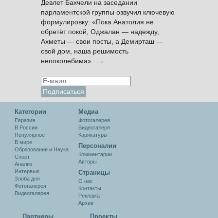
Девлет Бахчели на заседании
парламентской группы озвучил ключевую
формулировку: «Пока Анатолия не
обретёт покой, Оджалан — надежду,
Ахметы — свои посты, а Демирташ —
свой дом, наша решимость
непоколебима». →
Категории
Медиа
Евразия
Фотогалерея
В России
Видеогалеря
Популярное
Карикатуры
В мире
Персоналии
Образование и Наука
Комментарии
Спорт
Авторы
Анализ
Интервью
Cтраницы
Злоба дня
О нас
Фотогалерея
Контакты
Видеогалерея
Реклама
Архив
Партнеры
Проекты