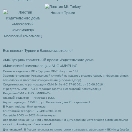
Новости Турции
Московский комсомолец
Все новости Турции в Вашем смартфоне!
«МК-Турция» совместный проект Издательского дома
«Московский комсомолец»
и АНО «МИРНаС
Сетевое издание «МК в Турции» MK-Turkey.ru — 16+
Зарегистрировано Федеральной службой по надзору в сфере связи, информационных
технологий и массовых коммуникаций (Роскомнадзор).
Свидетельство о регистрации СМИ Эл № ФС 77-66061 от 10.06.2016 г.
Учредитель СМИ – АО «Редакция газеты «Московский Комсомолец»
Редакция СМИ – АНО «МИРНаС»
Главный редактор — Ниязбаев Я.Ю.
Адрес редакции: 115035 , ул. Пятницкая, дом 25, строение 1.
Е-Маил: redaktor@mk-turkey.ru
Контактный телефон: +7 (499) 390-08-91
Copyright 2003 — 2026 © mk-turkey.ru
Все права защищены. При использовании и цитировании материалов активная ссылка
на сайт mk-turkey.ru обязательна!
Для читателей
: В России признаны экстремистскими и запрещены организации ФБК (Фонд борьбы