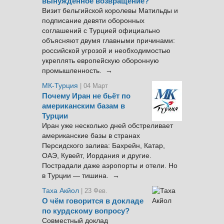
вынужденное возвращение?
Визит бельгийской королевы Матильды и
подписание девяти оборонных
соглашений с Турцией официально
объясняют двумя главными причинами:
российской угрозой и необходимостью
укреплять европейскую оборонную
промышленность. →
МК-Турция
| 04 Март
Почему Иран не бьёт по
американским базам в
Турции
Иран уже несколько дней обстреливает
американские базы в странах
Персидского залива: Бахрейн, Катар,
ОАЭ, Кувейт, Иордания и другие.
Пострадали даже аэропорты и отели. Но
в Турции — тишина. →
Таха Акйол
| 23 Фев.
О чём говорится в докладе
по курдскому вопросу?
Совместный доклад