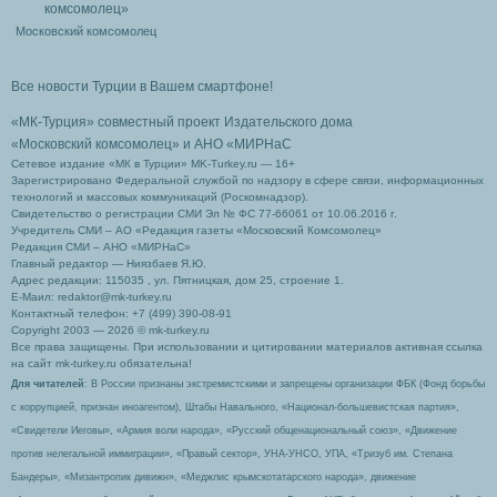
Московский комсомолец
Все новости Турции в Вашем смартфоне!
«МК-Турция» совместный проект Издательского дома
«Московский комсомолец»
и АНО «МИРНаС
Сетевое издание «МК в Турции» MK-Turkey.ru — 16+
Зарегистрировано Федеральной службой по надзору в сфере связи, информационных
технологий и массовых коммуникаций (Роскомнадзор).
Свидетельство о регистрации СМИ Эл № ФС 77-66061 от 10.06.2016 г.
Учредитель СМИ – АО «Редакция газеты «Московский Комсомолец»
Редакция СМИ – АНО «МИРНаС»
Главный редактор — Ниязбаев Я.Ю.
Адрес редакции: 115035 , ул. Пятницкая, дом 25, строение 1.
Е-Маил: redaktor@mk-turkey.ru
Контактный телефон: +7 (499) 390-08-91
Copyright 2003 — 2026 © mk-turkey.ru
Все права защищены. При использовании и цитировании материалов активная ссылка
на сайт mk-turkey.ru обязательна!
Для читателей
: В России признаны экстремистскими и запрещены организации ФБК (Фонд борьбы
с коррупцией, признан иноагентом), Штабы Навального, «Национал-большевистская партия»,
«Свидетели Иеговы», «Армия воли народа», «Русский общенациональный союз», «Движение
против нелегальной иммиграции», «Правый сектор», УНА-УНСО, УПА, «Тризуб им. Степана
Бандеры», «Мизантропик дивижн», «Меджлис крымскотатарского народа», движение