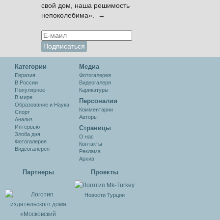
свой дом, наша решимость
непоколебима». →
Категории
Медиа
Евразия
Фотогалерея
В России
Видеогалеря
Популярное
Карикатуры
В мире
Персоналии
Образование и Наука
Комментарии
Спорт
Авторы
Анализ
Интервью
Cтраницы
Злоба дня
О нас
Фотогалерея
Контакты
Видеогалерея
Реклама
Архив
Партнеры
Проекты
Новости Турции