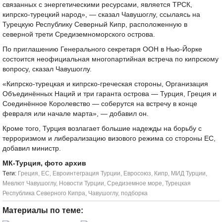
связанных с энергетическими ресурсами, является ТРСК,
кипрско-турецкий народ», — сказал Чавушоглу, ссылаясь на
Турецкую Республику Северный Кипр, расположенную в
северной трети Средиземноморского острова.
По приглашению Генерального секретаря ООН в Нью-Йорке
состоится неофициальная многопартийная встреча по кипрскому
вопросу, сказал Чавушоглу.
«Кипрско-турецкая и кипрско-греческая стороны, Организация
Объединённых Наций и три гаранта острова — Турция, Греция и
Соединённое Королевство — соберутся на встречу в конце
февраля или начале марта», — добавил он.
Кроме того, Турция возлагает большие надежды на борьбу с
терроризмом и либерализацию визового режима со стороны ЕС,
добавил министр.
МК-Турция, фото архив
Tеги:
Греция
,
ЕС
,
Евроинтеграция Турции
,
Евросоюз
,
Кипр
,
МИД Турции
,
Мевлют Чавушоглу
,
Новости Турции
,
Средиземное море
,
Турецкая
Республика Северного Кипра
,
Чавушоглу
,
подборка
Материалы по теме: