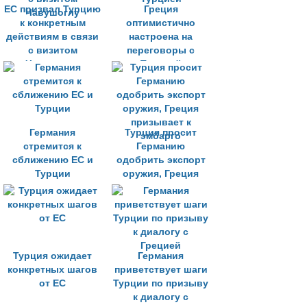
ЕС призвал Турцию
Греция
к конкретным
оптимистично
действиям в связи
настроена на
с визитом
переговоры с
Чавушоглу
Турцией
Германия
Турция просит
стремится к
Германию
сближению ЕС и
одобрить экспорт
Турции
оружия, Греция
призывает к
эмбарго
Турция ожидает
Германия
конкретных шагов
приветствует шаги
от ЕС
Турции по призыву
к диалогу с