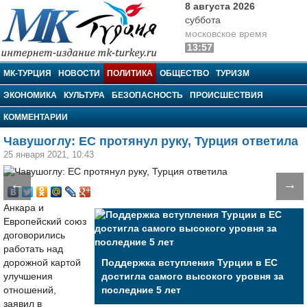
8 августа 2026
суббота
московское время
13:57
МК-Турция
МК-ТУРЦИЯ
НОВОСТИ
ПОЛИТИКА
ОБЩЕСТВО
ТУРИЗМ
ЭКОНОМИКА
КУЛЬТУРА
БЕЗОПАСНОСТЬ
ПРОИСШЕСТВИЯ
КОММЕНТАРИИ
Чавушоглу: ЕС протянул руку, Турция ответила
25 января 2021, 10:43
←
→
Анкара и
Европейский союз
договорились
работать над
дорожной картой
Поддержка вступления Турции в ЕС
улучшения
достигла самого высокого уровня за
отношений,
последние 5 лет
заявил в