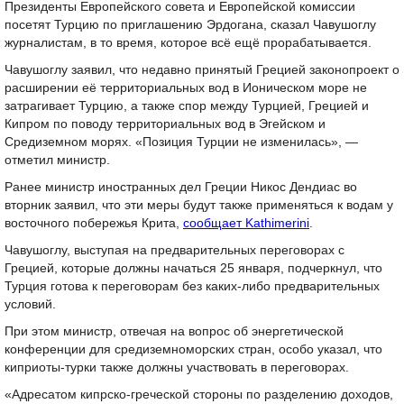
Президенты Европейского совета и Европейской комиссии
посетят Турцию по приглашению Эрдогана, сказал Чавушоглу
журналистам, в то время, которое всё ещё прорабатывается.
Чавушоглу заявил, что недавно принятый Грецией законопроект о
расширении её территориальных вод в Ионическом море не
затрагивает Турцию, а также спор между Турцией, Грецией и
Кипром по поводу территориальных вод в Эгейском и
Средиземном морях. «Позиция Турции не изменилась», —
отметил министр.
Ранее министр иностранных дел Греции Никос Дендиас во
вторник заявил, что эти меры будут также применяться к водам у
восточного побережья Крита,
сообщает Kathimerini
.
Чавушоглу, выступая на предварительных переговорах с
Грецией, которые должны начаться 25 января, подчеркнул, что
Турция готова к переговорам без каких-либо предварительных
условий.
При этом министр, отвечая на вопрос об энергетической
конференции для средиземноморских стран, особо указал, что
киприоты-турки также должны участвовать в переговорах.
«Адресатом кипрско-греческой стороны по разделению доходов,