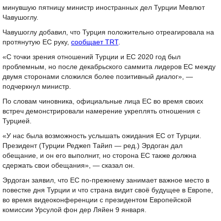
минувшую пятницу министр иностранных дел Турции Мевлют
Чавушоглу.
Чавушоглу добавил, что Турция положительно отреагировала на
протянутую ЕС руку,
сообщает TRT
.
«С точки зрения отношений Турции и ЕС 2020 год был
проблемным, но после декабрьского саммита лидеров ЕС между
двумя сторонами сложился более позитивный диалог», —
подчеркнул министр.
По словам чиновника, официальные лица ЕС во время своих
встреч демонстрировали намерение укреплять отношения с
Турцией.
«У нас была возможность услышать ожидания ЕС от Турции.
Президент (Турции Реджеп Тайип — ред.) Эрдоган дал
обещание, и он его выполнит, но сторона ЕС также должна
сдержать свои обещания», — сказал он.
Эрдоган заявил, что ЕС по-прежнему занимает важное место в
повестке дня Турции и что страна видит своё будущее в Европе,
во время видеоконференции с президентом Европейской
комиссии Урсулой фон дер Ляйен 9 января.