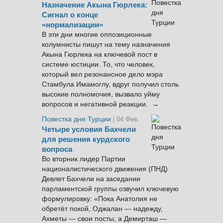
Назначение Акына Гюрлека:
Сигнал о конце
«нормализации»
В эти дни многие оппозиционные
колумнисты пишут на тему назначения
Акына Гюрлека на ключевой пост в
системе юстиции. То, что человек,
который вел резонансное дело мэра
Стамбула Имамоглу, вдруг получил столь
высокие полномочия, вызвало уйму
вопросов и негативной реакции. →
Повестка дня Турции
| 04 Фев.
Четыре условия Бахчели
для решения курдского
вопроса
Во вторник лидер Партии
националистического движения (ПНД)
Девлет Бахчели на заседании
парламентской группы озвучил ключевую
формулировку: «Пока Анатолия не
обретёт покой, Оджалан — надежду,
Ахметы — свои посты, а Демирташ —