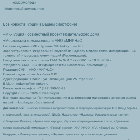
Московский комсомолец
Все новости Турции в Вашем смартфоне!
«МК-Турция» совместный проект Издательского дома
«Московский комсомолец»
и АНО «МИРНаС
Сетевое издание «МК в Турции» MK-Turkey.ru — 16+
Зарегистрировано Федеральной службой по надзору в сфере связи, информационных
технологий и массовых коммуникаций (Роскомнадзор).
Свидетельство о регистрации СМИ Эл № ФС 77-66061 от 10.06.2016 г.
Учредитель СМИ – АО «Редакция газеты «Московский Комсомолец»
Редакция СМИ – АНО «МИРНаС»
Главный редактор — Ниязбаев Я.Ю.
Адрес редакции: 115035 , ул. Пятницкая, дом 25, строение 1.
Е-Маил: redaktor@mk-turkey.ru
Контактный телефон: +7 (499) 390-08-91
Copyright 2003 — 2026 © mk-turkey.ru
Все права защищены. При использовании и цитировании материалов активная ссылка
на сайт mk-turkey.ru обязательна!
Для читателей
: В России признаны экстремистскими и запрещены организации ФБК (Фонд борьбы
с коррупцией, признан иноагентом), Штабы Навального, «Национал-большевистская партия»,
«Свидетели Иеговы», «Армия воли народа», «Русский общенациональный союз», «Движение
против нелегальной иммиграции», «Правый сектор», УНА-УНСО, УПА, «Тризуб им. Степана
Бандеры», «Мизантропик дивижн», «Меджлис крымскотатарского народа», движение