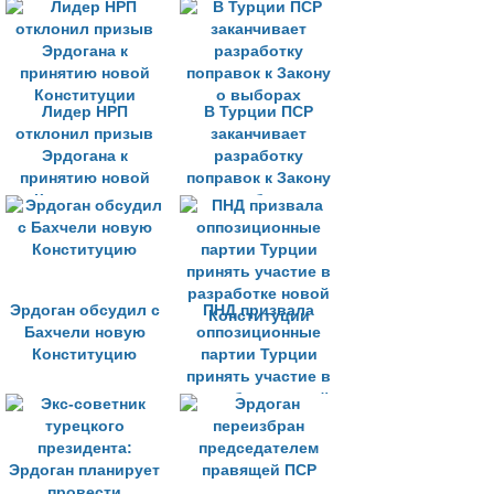
Конституцию в
начале следующего
года
Лидер НРП
В Турции ПСР
отклонил призыв
заканчивает
Эрдогана к
разработку
принятию новой
поправок к Закону
Конституции
о выборах
Эрдоган обсудил с
ПНД призвала
Бахчели новую
оппозиционные
Конституцию
партии Турции
принять участие в
разработке новой
Конституции