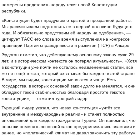
намерены представить народу текст новой Конституции
республики.
«Конституция будет продуктом открытой и прозрачной работы.
Мы рассчитываем подготовить ее в первой половине будущего
года. И обязательно представим её народу на одобрение», —
цитирует ТАСС его слова во время выступления на конгрессе
правящей Партии справедливости и развития (ПСР) в Анкаре.
Эрдоган отметил, что действующему основному закону «уже 29
лет, и в историческом контексте он потерял актуальность». «Хотя
в конституции уже почти не осталось неизмененных статей, всё
же нет ещё текста, который охватывал бы каждого в этой стране.
В мире, мы видим, конституции меняются и чаще. Есть
государства, в которых основной закон долго не меняется, и они
обладают такой стабильностью благодаря простоте текстов
конституции», — отметил турецкий лидер.
Турецкий лидер указал, что новая конституция «учтёт все
внутренние и международные реалии» и станет полностью
инклюзивной для каждого гражданина Турции. Он напомнил, что
попытки поменять основной закон предпринимались властями и
ранее, но «политический климат не давал закончить эту работу».