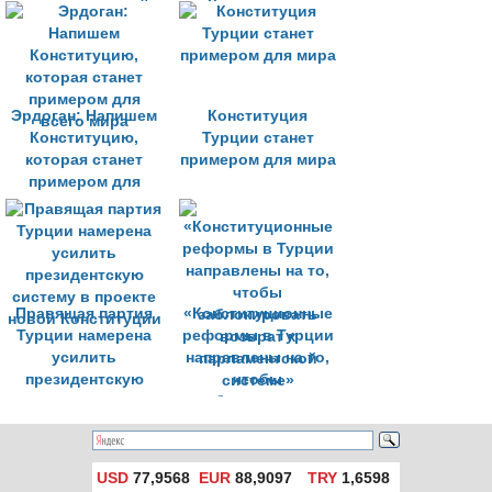
созданию новой
Конституции
Конституции
Турции
Эрдоган: Напишем
Конституция
Конституцию,
Турции станет
которая станет
примером для мира
примером для
всего мира
Правящая партия
«Конституционные
Турции намерена
реформы в Турции
усилить
направлены на то,
президентскую
чтобы
систему в проекте
заблокировать
новой Конституции
возврат к
парламентской
системе»
USD
77,9568
EUR
88,9097
TRY
1,6598