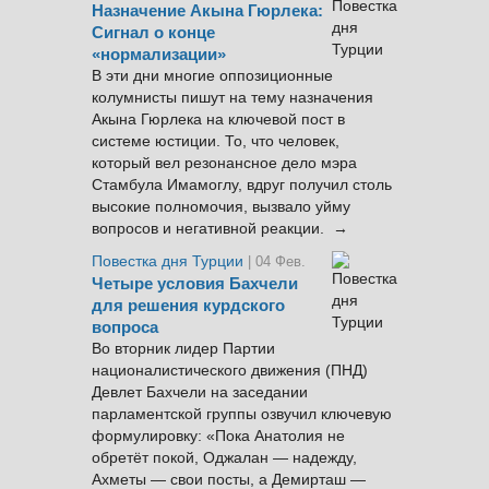
Назначение Акына Гюрлека:
Сигнал о конце
«нормализации»
В эти дни многие оппозиционные
колумнисты пишут на тему назначения
Акына Гюрлека на ключевой пост в
системе юстиции. То, что человек,
который вел резонансное дело мэра
Стамбула Имамоглу, вдруг получил столь
высокие полномочия, вызвало уйму
вопросов и негативной реакции. →
Повестка дня Турции
| 04 Фев.
Четыре условия Бахчели
для решения курдского
вопроса
Во вторник лидер Партии
националистического движения (ПНД)
Девлет Бахчели на заседании
парламентской группы озвучил ключевую
формулировку: «Пока Анатолия не
обретёт покой, Оджалан — надежду,
Ахметы — свои посты, а Демирташ —