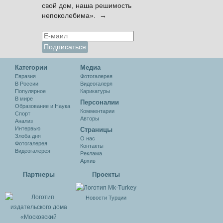
свой дом, наша решимость
непоколебима». →
Категории
Медиа
Евразия
Фотогалерея
В России
Видеогалеря
Популярное
Карикатуры
В мире
Персоналии
Образование и Наука
Комментарии
Спорт
Авторы
Анализ
Интервью
Cтраницы
Злоба дня
О нас
Фотогалерея
Контакты
Видеогалерея
Реклама
Архив
Партнеры
Проекты
Новости Турции