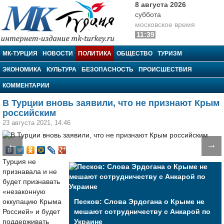
8 августа 2026
суббота
московское время
11:39
МК-Турция
МК-ТУРЦИЯ
НОВОСТИ
ПОЛИТИКА
ОБЩЕСТВО
ТУРИЗМ
ЭКОНОМИКА
КУЛЬТУРА
БЕЗОПАСНОСТЬ
ПРОИСШЕСТВИЯ
КОММЕНТАРИИ
В Турции вновь заявили, что не признают Крым
российским
23 августа 2021, 14:46
←
→
Турция не
признавала и не
будет признавать
«незаконную
оккупацию Крыма
Песков: Слова Эрдогана о Крыме не
Россией» и будет
мешают сотрудничеству с Анкарой по
поддерживать
Украине