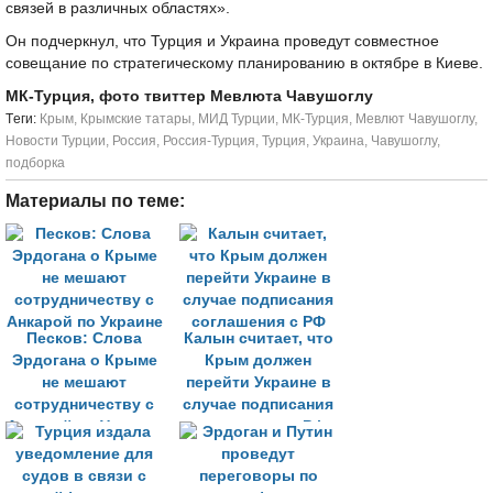
связей в различных областях».
Он подчеркнул, что Турция и Украина проведут совместное
совещание по стратегическому планированию в октябре в Киеве.
МК-Турция, фото твиттер Мевлюта Чавушоглу
Tеги:
Крым
,
Крымские татары
,
МИД Турции
,
МК-Турция
,
Мевлют Чавушоглу
,
Новости Турции
,
Россия
,
Россия-Турция
,
Турция
,
Украина
,
Чавушоглу
,
подборка
Материалы по теме:
Песков: Слова
Калын считает, что
Эрдогана о Крыме
Крым должен
не мешают
перейти Украине в
сотрудничеству с
случае подписания
Анкарой по Украине
соглашения с РФ