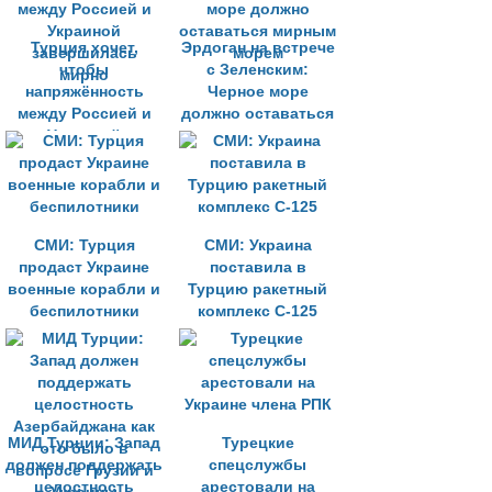
Турция хочет,
Эрдоган на встрече
чтобы
с Зеленским:
напряжённость
Черное море
между Россией и
должно оставаться
Украиной
мирным морем
завершилась
мирно
СМИ: Турция
СМИ: Украина
продаст Украине
поставила в
военные корабли и
Турцию ракетный
беспилотники
комплекс С-125
МИД Турции: Запад
Турецкие
должен поддержать
спецслужбы
целостность
арестовали на