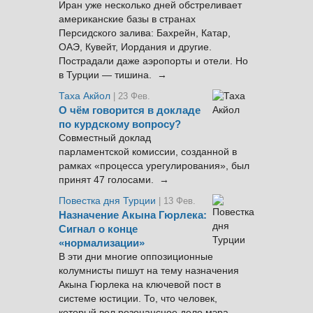
Иран уже несколько дней обстреливает
американские базы в странах
Персидского залива: Бахрейн, Катар,
ОАЭ, Кувейт, Иордания и другие.
Пострадали даже аэропорты и отели. Но
в Турции — тишина. →
Таха Акйол
| 23 Фев.
О чём говорится в докладе
по курдскому вопросу?
Совместный доклад
парламентской комиссии, созданной в
рамках «процесса урегулирования», был
принят 47 голосами. →
Повестка дня Турции
| 13 Фев.
Назначение Акына Гюрлека:
Сигнал о конце
«нормализации»
В эти дни многие оппозиционные
колумнисты пишут на тему назначения
Акына Гюрлека на ключевой пост в
системе юстиции. То, что человек,
который вел резонансное дело мэра