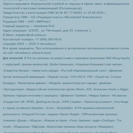
Зарегистрировано Федеральной службой по надзору в сфере связи, информационных
технологий и массовых коммуникаций (Роскомнадзор).
Свидетельство о регистрации СМИ Эл № ФС 77-66061 от 10.06.2016 г.
Учредитель СМИ – АО «Редакция газеты «Московский Комсомолец»
Редакция СМИ – АНО «МИРНаС»
Главный редактор — Ниязбаев Я.Ю.
Адрес редакции: 115035 , ул. Пятницкая, дом 25, строение 1.
Е-Маил: redaktor@mk-turkey.ru
Контактный телефон: +7 (499) 390-08-91
Copyright 2003 — 2026 © mk-turkey.ru
Все права защищены. При использовании и цитировании материалов активная ссылка
на сайт mk-turkey.ru обязательна!
Для читателей
: В России признаны экстремистскими и запрещены организации ФБК (Фонд борьбы
с коррупцией, признан иноагентом), Штабы Навального, «Национал-большевистская партия»,
«Свидетели Иеговы», «Армия воли народа», «Русский общенациональный союз», «Движение
против нелегальной иммиграции», «Правый сектор», УНА-УНСО, УПА, «Тризуб им. Степана
Бандеры», «Мизантропик дивижн», «Меджлис крымскотатарского народа», движение
«Артподготовка», общероссийская политическая партия «Воля», АУЕ, батальоны «Азов» и Айдар″.
Признаны террористическими и запрещены: «Движение Талибан», «Имарат Кавказ», «Исламское
государство» (ИГ, ИГИЛ), Джебхад-ан-Нусра, «АУМ Синрике», «Братья-мусульмане», «Аль-Каида
в странах исламского Магриба», «Сеть», «Колумбайн». В РФ признана нежелательной
деятельность «Открытой России», издания «Проект Медиа». СМИ-иноагентами признаны:
телеканал «Дождь», «Медуза», «Важные истории», «Голос Америки», радио «Свобода», The
Insider, «Медиазона», ОВД-инфо. Иноагентами признаны общество/центр «Мемориал»,