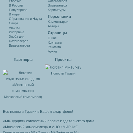
Евразия
Фотогалерея
В России
Видеогалеря
Популярное
Карикатуры
В мире
Персоналии
Образование и Наука
Комментарии
Спорт
Авторы
Анализ
Интервью
Cтраницы
Злоба дня
О нас
Фотогалерея
Контакты
Видеогалерея
Реклама
Архив
Партнеры
Проекты
Новости Турции
Московский комсомолец
Все новости Турции в Вашем смартфоне!
«МК-Турция» совместный проект Издательского дома
«Московский комсомолец»
и АНО «МИРНаС
Сетевое издание «МК в Турции» MK-Turkey.ru — 16+