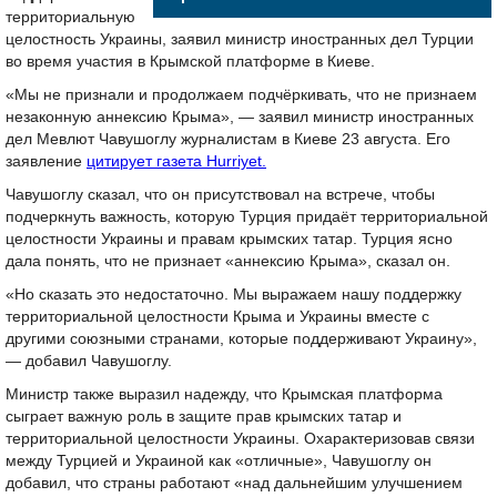
территориальную
целостность Украины, заявил министр иностранных дел Турции
во время участия в Крымской платформе в Киеве.
«Мы не признали и продолжаем подчёркивать, что не признаем
незаконную аннексию Крыма», — заявил министр иностранных
дел Мевлют Чавушоглу журналистам в Киеве 23 августа. Его
заявление
цитирует газета Hurriyet.
Чавушоглу сказал, что он присутствовал на встрече, чтобы
подчеркнуть важность, которую Турция придаёт территориальной
целостности Украины и правам крымских татар. Турция ясно
дала понять, что не признает «аннексию Крыма», сказал он.
«Но сказать это недостаточно. Мы выражаем нашу поддержку
территориальной целостности Крыма и Украины вместе с
другими союзными странами, которые поддерживают Украину»,
— добавил Чавушоглу.
Министр также выразил надежду, что Крымская платформа
сыграет важную роль в защите прав крымских татар и
территориальной целостности Украины. Охарактеризовав связи
между Турцией и Украиной как «отличные», Чавушоглу он
добавил, что страны работают «над дальнейшим улучшением