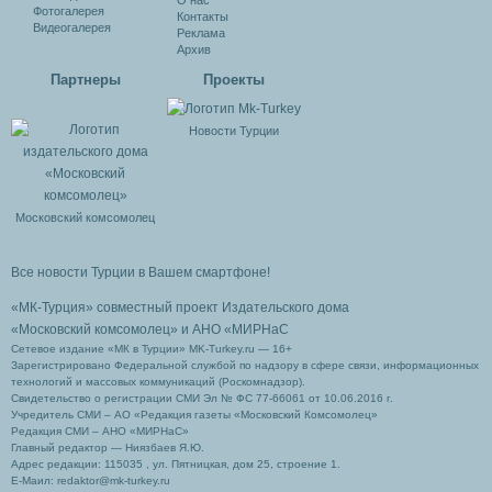
О нас
Фотогалерея
Контакты
Видеогалерея
Реклама
Архив
Партнеры
Проекты
Новости Турции
Московский комсомолец
Все новости Турции в Вашем смартфоне!
«МК-Турция» совместный проект Издательского дома
«Московский комсомолец»
и АНО «МИРНаС
Сетевое издание «МК в Турции» MK-Turkey.ru — 16+
Зарегистрировано Федеральной службой по надзору в сфере связи, информационных
технологий и массовых коммуникаций (Роскомнадзор).
Свидетельство о регистрации СМИ Эл № ФС 77-66061 от 10.06.2016 г.
Учредитель СМИ – АО «Редакция газеты «Московский Комсомолец»
Редакция СМИ – АНО «МИРНаС»
Главный редактор — Ниязбаев Я.Ю.
Адрес редакции: 115035 , ул. Пятницкая, дом 25, строение 1.
Е-Маил: redaktor@mk-turkey.ru