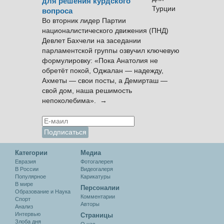
для решения курдского
вопроса
Во вторник лидер Партии
националистического движения (ПНД)
Девлет Бахчели на заседании
парламентской группы озвучил ключевую
формулировку: «Пока Анатолия не
обретёт покой, Оджалан — надежду,
Ахметы — свои посты, а Демирташ —
свой дом, наша решимость
непоколебима». →
Категории
Медиа
Евразия
Фотогалерея
В России
Видеогалеря
Популярное
Карикатуры
В мире
Персоналии
Образование и Наука
Комментарии
Спорт
Авторы
Анализ
Интервью
Cтраницы
Злоба дня