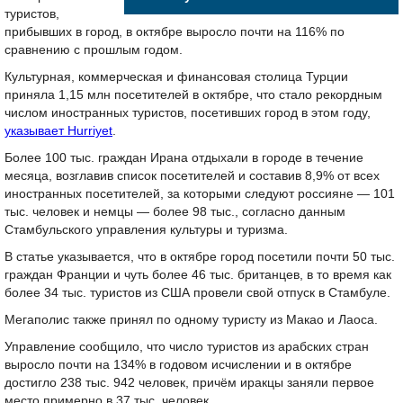
туристов,
прибывших в город, в октябре выросло почти на 116% по
сравнению с прошлым годом.
Культурная, коммерческая и финансовая столица Турции
приняла 1,15 млн посетителей в октябре, что стало рекордным
числом иностранных туристов, посетивших город в этом году,
указывает Hurriyet
.
Более 100 тыс. граждан Ирана отдыхали в городе в течение
месяца, возглавив список посетителей и составив 8,9% от всех
иностранных посетителей, за которыми следуют россияне — 101
тыс. человек и немцы — более 98 тыс., согласно данным
Стамбульского управления культуры и туризма.
В статье указывается, что в октябре город посетили почти 50 тыс.
граждан Франции и чуть более 46 тыс. британцев, в то время как
более 34 тыс. туристов из США провели свой отпуск в Стамбуле.
Мегаполис также принял по одному туристу из Макао и Лаоса.
Управление сообщило, что число туристов из арабских стран
выросло почти на 134% в годовом исчислении и в октябре
достигло 238 тыс. 942 человек, причём иракцы заняли первое
место примерно в 37 тыс. человек.