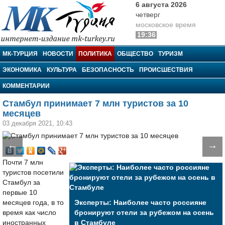
6 августа 2026
четверг
московское время
19:36
МК-Турция
МК-ТУРЦИЯ
НОВОСТИ
ПОЛИТИКА
ОБЩЕСТВО
ТУРИЗМ
ЭКОНОМИКА
КУЛЬТУРА
БЕЗОПАСНОСТЬ
ПРОИСШЕСТВИЯ
КОММЕНТАРИИ
Стамбул принимает 7 млн туристов за 10
месяцев
03 декабря 2021, 10:43
←
→
Почти 7 млн
туристов посетили
Стамбул за
первые 10
месяцев года, в то
Эксперты: Наиболее часто россияне
время как число
бронируют отели за рубежом на осень
иностранных
в Стамбуле