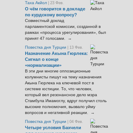
Таха Акйол
| 23 Фев.
О чём говорится в докладе
по курдскому вопросу?
Совместный доклад
парламентской комиссии, созданной в
рамках «процесса урегулирования», был
принят 47 голосами. →
Повестка дня Турции
| 13 Фев.
Назначение Акына Гюрлека:
Сигнал о конце
«нормализации»
В эти дни многие оппозиционные
колумнисты пишут на тему назначения
Акына Гюрлека на ключевой пост в
системе юстиции. То, что человек,
который вел резонансное дело мэра
Стамбула Имамоглу, вдруг получил столь
высокие полномочия, вызвало уйму
вопросов и негативной реакции. →
Повестка дня Турции
| 04 Фев.
Четыре условия Бахчели