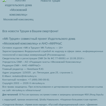
Новости Турции
Московский комсомолец
Все новости Турции в Вашем смартфоне!
«МК-Турция» совместный проект Издательского дома
«Московский комсомолец»
и АНО «МИРНаС
Сетевое издание «МК в Турции» MK-Turkey.ru — 16+
Зарегистрировано Федеральной службой по надзору в сфере связи, информационных
технологий и массовых коммуникаций (Роскомнадзор).
Свидетельство о регистрации СМИ Эл № ФС 77-66061 от 10.06.2016 г.
Учредитель СМИ – АО «Редакция газеты «Московский Комсомолец»
Редакция СМИ – АНО «МИРНаС»
Главный редактор — Ниязбаев Я.Ю.
Адрес редакции: 115035 , ул. Пятницкая, дом 25, строение 1.
Е-Маил: redaktor@mk-turkey.ru
Контактный телефон: +7 (499) 390-08-91
Copyright 2003 — 2026 © mk-turkey.ru
Все права защищены. При использовании и цитировании материалов активная ссылка
на сайт mk-turkey.ru обязательна!
Для читателей
: В России признаны экстремистскими и запрещены организации ФБК (Фонд борьбы
с коррупцией, признан иноагентом), Штабы Навального, «Национал-большевистская партия»,
«Свидетели Иеговы», «Армия воли народа», «Русский общенациональный союз», «Движение