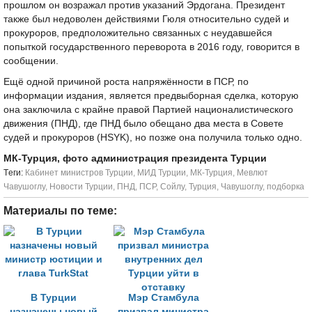
прошлом он возражал против указаний Эрдогана. Президент
также был недоволен действиями Гюля относительно судей и
прокуроров, предположительно связанных с неудавшейся
попыткой государственного переворота в 2016 году, говорится в
сообщении.
Ещё одной причиной роста напряжённости в ПСР, по
информации издания, является предвыборная сделка, которую
она заключила с крайне правой Партией националистического
движения (ПНД), где ПНД было обещано два места в Совете
судей и прокуроров (HSYK), но позже она получила только одно.
МК-Турция, фото администрация президента Турции
Tеги:
Кабинет министров Турции
,
МИД Турции
,
МК-Турция
,
Мевлют
Чавушоглу
,
Новости Турции
,
ПНД
,
ПСР
,
Сойлу
,
Турция
,
Чавушоглу
,
подборка
Материалы по теме:
В Турции
Мэр Стамбула
назначены новый
призвал министра