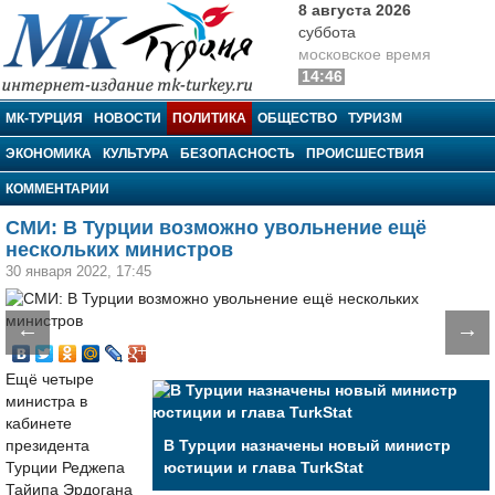
8 августа 2026
суббота
московское время
14:46
МК-Турция
МК-ТУРЦИЯ
НОВОСТИ
ПОЛИТИКА
ОБЩЕСТВО
ТУРИЗМ
ЭКОНОМИКА
КУЛЬТУРА
БЕЗОПАСНОСТЬ
ПРОИСШЕСТВИЯ
КОММЕНТАРИИ
СМИ: В Турции возможно увольнение ещё
нескольких министров
30 января 2022, 17:45
←
→
Ещё четыре
министра в
кабинете
президента
В Турции назначены новый министр
Турции Реджепа
юстиции и глава TurkStat
Тайипа Эрдогана