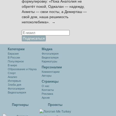
формулировку: «Пока Анатолия не
обретёт покой, Оджалан — надежду,
Ахметы — свои посты, а Демирташ —
свой дом, наша решимость
непоколебима». →
Категории
Медиа
Евразия
Фотогалерея
В России
Видеогалеря
Популярное
Карикатуры
В мире
Персоналии
Образование и Наука
Комментарии
Спорт
Авторы
Анализ
Интервью
Cтраницы
Злоба дня
О нас
Фотогалерея
Контакты
Видеогалерея
Реклама
Архив
Партнеры
Проекты