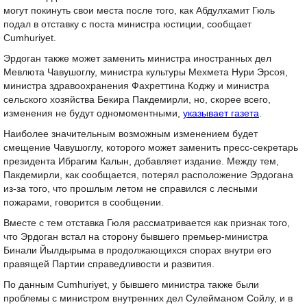
могут покинуть свои места после того, как Абдулхамит Гюль
подал в отставку с поста министра юстиции, сообщает
Cumhuriyet.
Эрдоган также может заменить министра иностранных дел
Мевлюта Чавушоглу, министра культуры Мехмета Нури Эрсоя,
министра здравоохранения Фахреттина Коджу и министра
сельского хозяйства Бекира Пакдемирли, но, скорее всего,
изменения не будут одномоментными,
указывает газета
.
Наиболее значительным возможным изменением будет
смещение Чавушоглу, которого может заменить пресс-секретарь
президента Ибрагим Калын, добавляет издание. Между тем,
Пакдемирли, как сообщается, потерял расположение Эрдогана
из-за того, что прошлым летом не справился с лесными
пожарами, говорится в сообщении.
Вместе с тем отставка Гюля рассматривается как признак того,
что Эрдоган встал на сторону бывшего премьер-министра
Бинали Йылдырыма в продолжающихся спорах внутри его
правящей Партии справедливости и развития.
По данным Cumhuriyet, у бывшего министра также были
проблемы с министром внутренних дел Сулейманом Сойлу, и в