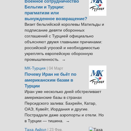
Военное сотрудничество
Бельгии и Турции:
прагматизм или
вынужденное возвращение?
Визит бельгийской королевы Матильды и
подписание девяти оборонных
соглашений с Турцией официально
объясняют двумя главными причинами:
российской угрозой и необходимостью
укреплять европейскую оборонную
промышленность. →
МК-Турция
| 04 Март
Почему Иран не бьёт по
американским базам в
Турции
Иран уже несколько дней обстреливает
американские базы в странах
Персидского залива: Бахрейн, Катар,
ОАЭ, Кувейт, Иордания и другие.
Пострадали даже аэропорты и отели. Но
в Турции — тишина. →
Таха Акйол
| 23 Фев.