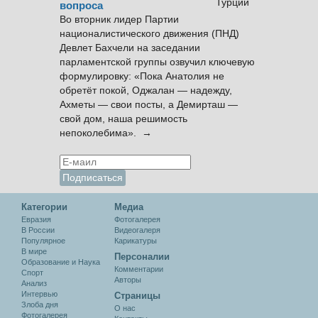
вопроса
Во вторник лидер Партии
националистического движения (ПНД)
Девлет Бахчели на заседании
парламентской группы озвучил ключевую
формулировку: «Пока Анатолия не
обретёт покой, Оджалан — надежду,
Ахметы — свои посты, а Демирташ —
свой дом, наша решимость
непоколебима». →
Категории
Медиа
Евразия
Фотогалерея
В России
Видеогалеря
Популярное
Карикатуры
В мире
Персоналии
Образование и Наука
Комментарии
Спорт
Авторы
Анализ
Интервью
Cтраницы
Злоба дня
О нас
Фотогалерея