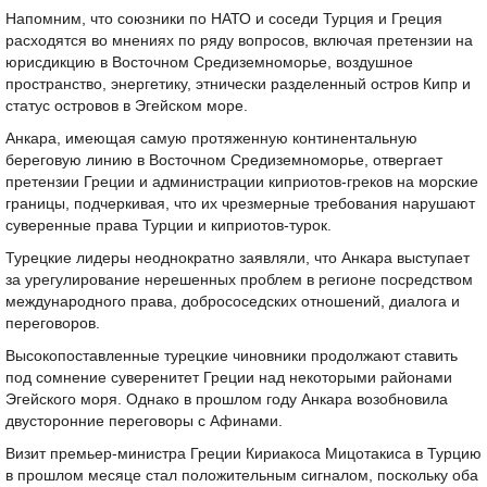
Напомним, что союзники по НАТО и соседи Турция и Греция
расходятся во мнениях по ряду вопросов, включая претензии на
юрисдикцию в Восточном Средиземноморье, воздушное
пространство, энергетику, этнически разделенный остров Кипр и
статус островов в Эгейском море.
Анкара, имеющая самую протяженную континентальную
береговую линию в Восточном Средиземноморье, отвергает
претензии Греции и администрации киприотов-греков на морские
границы, подчеркивая, что их чрезмерные требования нарушают
суверенные права Турции и киприотов-турок.
Турецкие лидеры неоднократно заявляли, что Анкара выступает
за урегулирование нерешенных проблем в регионе посредством
международного права, добрососедских отношений, диалога и
переговоров.
Высокопоставленные турецкие чиновники продолжают ставить
под сомнение суверенитет Греции над некоторыми районами
Эгейского моря. Однако в прошлом году Анкара возобновила
двусторонние переговоры с Афинами.
Визит премьер-министра Греции Кириакоса Мицотакиса в Турцию
в прошлом месяце стал положительным сигналом, поскольку оба