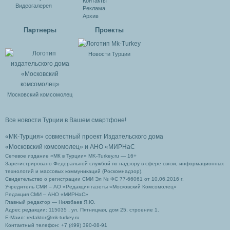
Контакты
Видеогалерея
Реклама
Архив
Партнеры
Проекты
Новости Турции
Московский комсомолец
Все новости Турции в Вашем смартфоне!
«МК-Турция» совместный проект Издательского дома
«Московский комсомолец»
и АНО «МИРНаС
Сетевое издание «МК в Турции» MK-Turkey.ru — 16+
Зарегистрировано Федеральной службой по надзору в сфере связи, информационных
технологий и массовых коммуникаций (Роскомнадзор).
Свидетельство о регистрации СМИ Эл № ФС 77-66061 от 10.06.2016 г.
Учредитель СМИ – АО «Редакция газеты «Московский Комсомолец»
Редакция СМИ – АНО «МИРНаС»
Главный редактор — Ниязбаев Я.Ю.
Адрес редакции: 115035 , ул. Пятницкая, дом 25, строение 1.
Е-Маил: redaktor@mk-turkey.ru
Контактный телефон: +7 (499) 390-08-91