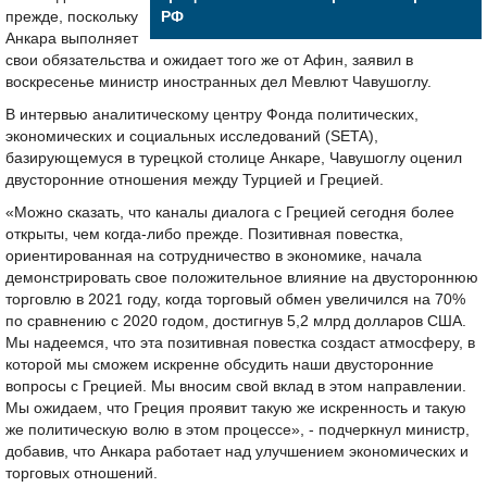
прежде, поскольку
РФ
Анкара выполняет
свои обязательства и ожидает того же от Афин, заявил в
воскресенье министр иностранных дел Мевлют Чавушоглу.
В интервью аналитическому центру Фонда политических,
экономических и социальных исследований (SETA),
базирующемуся в турецкой столице Анкаре, Чавушоглу оценил
двусторонние отношения между Турцией и Грецией.
«Можно сказать, что каналы диалога с Грецией сегодня более
открыты, чем когда-либо прежде. Позитивная повестка,
ориентированная на сотрудничество в экономике, начала
демонстрировать свое положительное влияние на двустороннюю
торговлю в 2021 году, когда торговый обмен увеличился на 70%
по сравнению с 2020 годом, достигнув 5,2 млрд долларов США.
Мы надеемся, что эта позитивная повестка создаст атмосферу, в
которой мы сможем искренне обсудить наши двусторонние
вопросы с Грецией. Мы вносим свой вклад в этом направлении.
Мы ожидаем, что Греция проявит такую же искренность и такую
же политическую волю в этом процессе», - подчеркнул министр,
добавив, что Анкара работает над улучшением экономических и
торговых отношений.