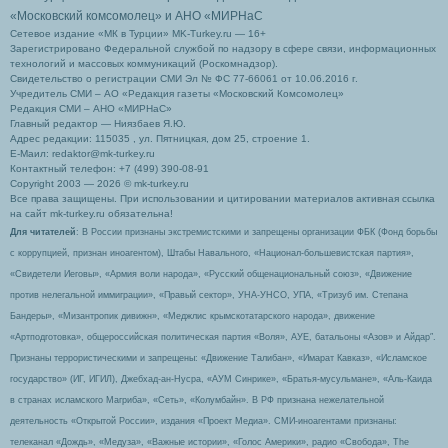
«Московский комсомолец»
и АНО «МИРНаС
Сетевое издание «МК в Турции» MK-Turkey.ru — 16+
Зарегистрировано Федеральной службой по надзору в сфере связи, информационных
технологий и массовых коммуникаций (Роскомнадзор).
Свидетельство о регистрации СМИ Эл № ФС 77-66061 от 10.06.2016 г.
Учредитель СМИ – АО «Редакция газеты «Московский Комсомолец»
Редакция СМИ – АНО «МИРНаС»
Главный редактор — Ниязбаев Я.Ю.
Адрес редакции: 115035 , ул. Пятницкая, дом 25, строение 1.
Е-Маил: redaktor@mk-turkey.ru
Контактный телефон: +7 (499) 390-08-91
Copyright 2003 — 2026 © mk-turkey.ru
Все права защищены. При использовании и цитировании материалов активная ссылка
на сайт mk-turkey.ru обязательна!
Для читателей
: В России признаны экстремистскими и запрещены организации ФБК (Фонд борьбы
с коррупцией, признан иноагентом), Штабы Навального, «Национал-большевистская партия»,
«Свидетели Иеговы», «Армия воли народа», «Русский общенациональный союз», «Движение
против нелегальной иммиграции», «Правый сектор», УНА-УНСО, УПА, «Тризуб им. Степана
Бандеры», «Мизантропик дивижн», «Меджлис крымскотатарского народа», движение
«Артподготовка», общероссийская политическая партия «Воля», АУЕ, батальоны «Азов» и Айдар″.
Признаны террористическими и запрещены: «Движение Талибан», «Имарат Кавказ», «Исламское
государство» (ИГ, ИГИЛ), Джебхад-ан-Нусра, «АУМ Синрике», «Братья-мусульмане», «Аль-Каида
в странах исламского Магриба», «Сеть», «Колумбайн». В РФ признана нежелательной
деятельность «Открытой России», издания «Проект Медиа». СМИ-иноагентами признаны:
телеканал «Дождь», «Медуза», «Важные истории», «Голос Америки», радио «Свобода», The