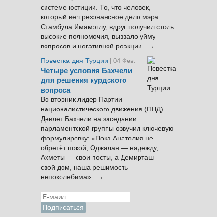
системе юстиции. То, что человек,
который вел резонансное дело мэра
Стамбула Имамоглу, вдруг получил столь
высокие полномочия, вызвало уйму
вопросов и негативной реакции. →
Повестка дня Турции
| 04 Фев.
Четыре условия Бахчели
для решения курдского
вопроса
Во вторник лидер Партии
националистического движения (ПНД)
Девлет Бахчели на заседании
парламентской группы озвучил ключевую
формулировку: «Пока Анатолия не
обретёт покой, Оджалан — надежду,
Ахметы — свои посты, а Демирташ —
свой дом, наша решимость
непоколебима». →