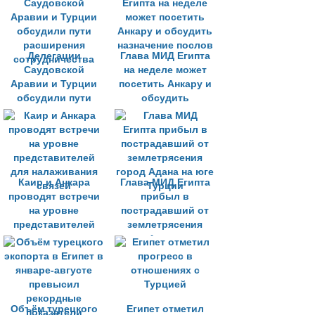
Делегации
Глава МИД Египта
Саудовской
на неделе может
Аравии и Турции
посетить Анкару и
обсудили пути
обсудить
расширения
назначение послов
сотрудничества
Каир и Анкара
Глава МИД Египта
проводят встречи
прибыл в
на уровне
пострадавший от
представителей
землетрясения
для налаживания
город Адана на юге
связей
Турции
Объём турецкого
Египет отметил