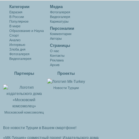
Категории
Медиа
Евразия
Фотогалерея
В России
Видеогалеря
Популярное
Карикатуры
В мире
Персоналии
Образование и Наука
Комментарии
Спорт
Авторы
Анализ
Интервью
Cтраницы
Злоба дня
О нас
Фотогалерея
Контакты
Видеогалерея
Реклама
Архив
Партнеры
Проекты
Новости Турции
Московский комсомолец
Все новости Турции в Вашем смартфоне!
«МК-Турция» совместный проект Издательского дома