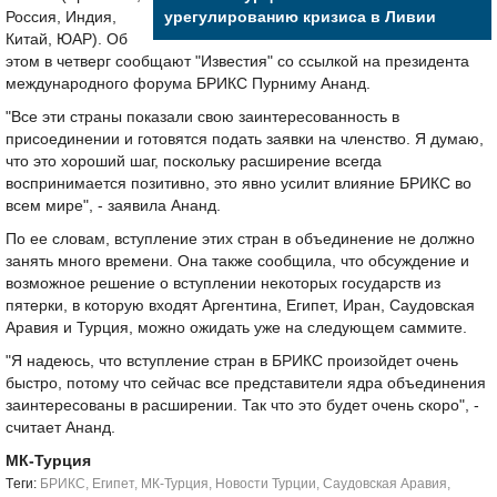
Россия, Индия,
урегулированию кризиса в Ливии
Китай, ЮАР). Об
этом в четверг сообщают "Известия" со ссылкой на президента
международного форума БРИКС Пурниму Ананд.
"Все эти страны показали свою заинтересованность в
присоединении и готовятся подать заявки на членство. Я думаю,
что это хороший шаг, поскольку расширение всегда
воспринимается позитивно, это явно усилит влияние БРИКС во
всем мире", - заявила Ананд.
По ее словам, вступление этих стран в объединение не должно
занять много времени. Она также сообщила, что обсуждение и
возможное решение о вступлении некоторых государств из
пятерки, в которую входят Аргентина, Египет, Иран, Саудовская
Аравия и Турция, можно ожидать уже на следующем саммите.
"Я надеюсь, что вступление стран в БРИКС произойдет очень
быстро, потому что сейчас все представители ядра объединения
заинтересованы в расширении. Так что это будет очень скоро", -
считает Ананд.
МК-Турция
Tеги:
БРИКС
,
Египет
,
МК-Турция
,
Новости Турции
,
Саудовская Аравия
,