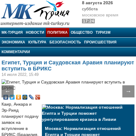
8 августа 2026
суббота
московское время
17:24
МК-Турция
МК-ТУРЦИЯ
НОВОСТИ
ПОЛИТИКА
ОБЩЕСТВО
ТУРИЗМ
ЭКОНОМИКА
КУЛЬТУРА
БЕЗОПАСНОСТЬ
ПРОИСШЕСТВИЯ
КОММЕНТАРИИ
Египет, Турция и Саудовская Аравия планируют
вступить в БРИКС
14 июля 2022, 15:49
←
→
Каир, Анкара и
Эр-Рияд
планируют подачу
заявок на
вступление в
Москва: Нормализация отношений
БРИКС (Бразилия,
Египта и Турции поможет