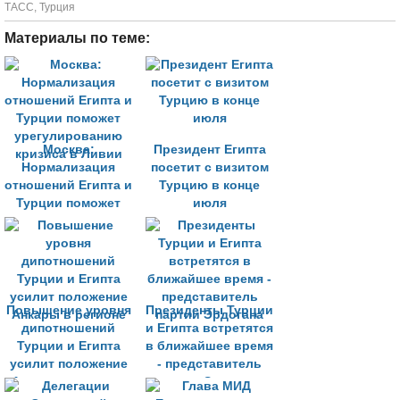
ТАСС
,
Турция
Материалы по теме:
Москва:
Президент Египта
Нормализация
посетит с визитом
отношений Египта и
Турцию в конце
Турции поможет
июля
урегулированию
кризиса в Ливии
Повышение уровня
Президенты Турции
дипотношений
и Египта встретятся
Турции и Египта
в ближайшее время
усилит положение
- представитель
Анкары в регионе
партии Эрдогана