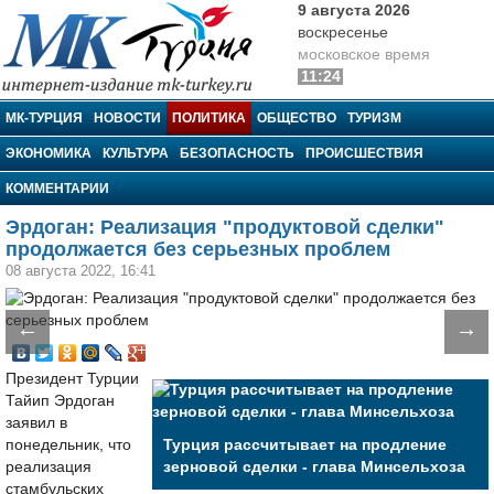
9 августа 2026
воскресенье
московское время
11:24
МК-Турция
МК-ТУРЦИЯ
НОВОСТИ
ПОЛИТИКА
ОБЩЕСТВО
ТУРИЗМ
ЭКОНОМИКА
КУЛЬТУРА
БЕЗОПАСНОСТЬ
ПРОИСШЕСТВИЯ
КОММЕНТАРИИ
Эрдоган: Реализация "продуктовой сделки"
продолжается без серьезных проблем
08 августа 2022, 16:41
←
→
Президент Турции
Тайип Эрдоган
заявил в
понедельник, что
Турция рассчитывает на продление
реализация
зерновой сделки - глава Минсельхоза
стамбульских