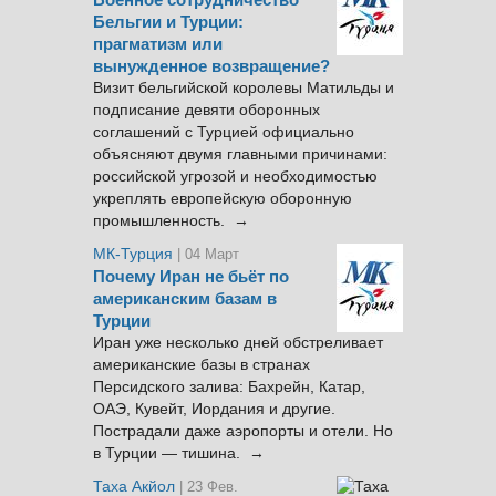
Военное сотрудничество
Бельгии и Турции:
прагматизм или
вынужденное возвращение?
Визит бельгийской королевы Матильды и
подписание девяти оборонных
соглашений с Турцией официально
объясняют двумя главными причинами:
российской угрозой и необходимостью
укреплять европейскую оборонную
промышленность. →
МК-Турция
| 04 Март
Почему Иран не бьёт по
американским базам в
Турции
Иран уже несколько дней обстреливает
американские базы в странах
Персидского залива: Бахрейн, Катар,
ОАЭ, Кувейт, Иордания и другие.
Пострадали даже аэропорты и отели. Но
в Турции — тишина. →
Таха Акйол
| 23 Фев.