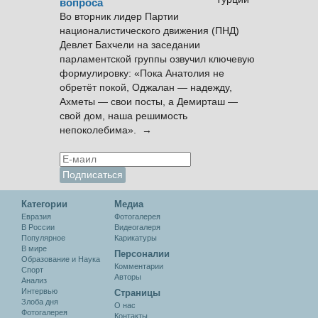
вопроса
Во вторник лидер Партии
националистического движения (ПНД)
Девлет Бахчели на заседании
парламентской группы озвучил ключевую
формулировку: «Пока Анатолия не
обретёт покой, Оджалан — надежду,
Ахметы — свои посты, а Демирташ —
свой дом, наша решимость
непоколебима». →
Категории
Медиа
Евразия
Фотогалерея
В России
Видеогалеря
Популярное
Карикатуры
В мире
Персоналии
Образование и Наука
Комментарии
Спорт
Авторы
Анализ
Интервью
Cтраницы
Злоба дня
О нас
Фотогалерея
Контакты