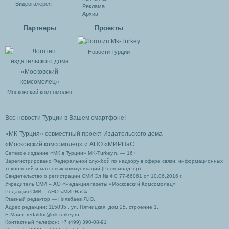
Видеогалерея
Реклама
Архив
Партнеры
Проекты
Новости Турции
Московский комсомолец
Все новости Турции в Вашем смартфоне!
«МК-Турция» совместный проект Издательского дома
«Московский комсомолец»
и АНО «МИРНаС
Сетевое издание «МК в Турции» MK-Turkey.ru — 16+
Зарегистрировано Федеральной службой по надзору в сфере связи, информационных
технологий и массовых коммуникаций (Роскомнадзор).
Свидетельство о регистрации СМИ Эл № ФС 77-66061 от 10.06.2016 г.
Учредитель СМИ – АО «Редакция газеты «Московский Комсомолец»
Редакция СМИ – АНО «МИРНаС»
Главный редактор — Ниязбаев Я.Ю.
Адрес редакции: 115035 , ул. Пятницкая, дом 25, строение 1.
Е-Маил: redaktor@mk-turkey.ru
Контактный телефон: +7 (499) 390-08-91