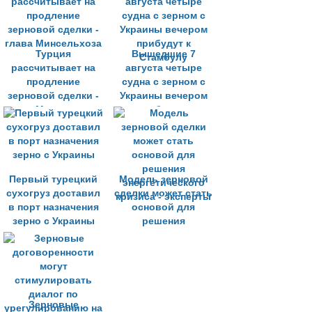
Турция
Вышедшие 7
рассчитывает на
августа четыре
продление
судна с зерном с
зерновой сделки -
Украины вечером
глава Минсельхоза
прибудут к
Стамбулу
Первый турецкий
Модель зерновой
сухогруз доставил
сделки может стать
в порт назначения
основой для
зерно с Украины
решения
энергетического
кризиса - эксперты
Зерновые