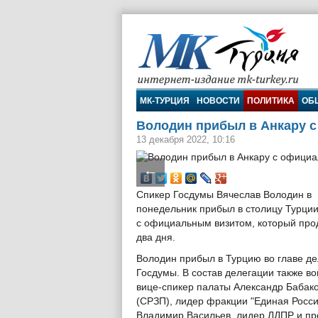
МК-Турция
МК-ТУРЦИЯ
НОВОСТИ
ПОЛИТИКА
ОБ
Володин прибыл в Анкару 
13 декабря 2022, 10:16
←
Спикер Госдумы Вячеслав Володин в
понедельник прибыл в столицу Турции
с официальным визитом, который про
два дня.
Володин прибыл в Турцию во главе д
Госдумы. В состав делегации также в
вице-спикер палаты Александр Бабак
(СРЗП), лидер фракции "Единая Росси
Владимир Васильев, лидер ЛДПР и пр