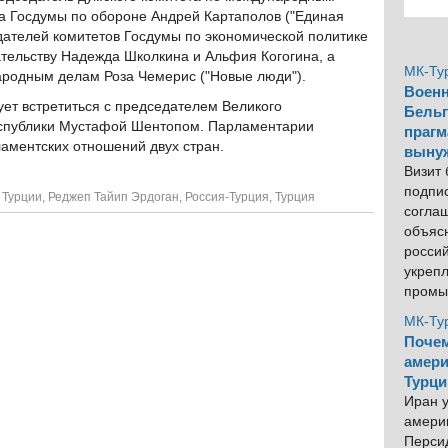
та Госдумы по обороне Андрей Картаполов ("Единая
дателей комитетов Госдумы по экономической политике
тельству Надежда Школкина и Альфия Когогина, а
МК-Ту
ародным делам Роза Чемерис ("Новые люди").
Военн
ует встретиться с председателем Великого
Бельг
еспублики Мустафой Шентопом. Парламентарии
прагм
аментских отношений двух стран.
выну
Визит
подпи
 Турции
,
Реджеп Тайип Эрдоган
,
Россия-Турция
,
Турция
согла
объяс
росси
укреп
промы
МК-Ту
Почем
амери
Турци
Иран у
америк
Персид