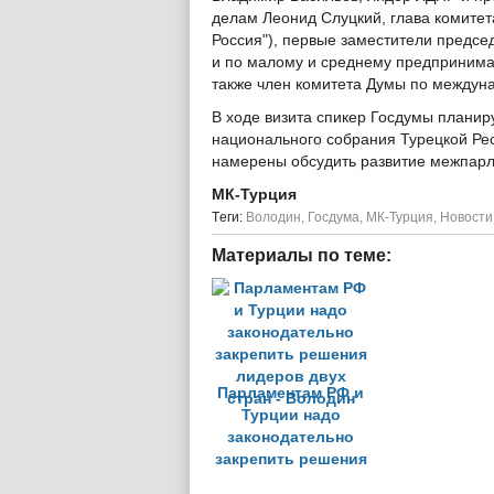
делам Леонид Слуцкий, глава комите
Россия"), первые заместители предсе
и по малому и среднему предпринима
также член комитета Думы по междун
В ходе визита спикер Госдумы планир
национального собрания Турецкой Р
намерены обсудить развитие межпарл
МК-Турция
Tеги:
Володин
,
Госдума
,
МК-Турция
,
Новости
Материалы по теме:
Парламентам РФ и
Турции надо
законодательно
закрепить решения
лидеров двух