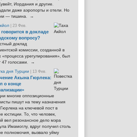
увейт, Иордания и другие.
дали даже аэропорты и отели. Но
ции — тишина. →
Акйол
| 23 Фев.
 говорится в докладе
рдскому вопросу?
стный доклад
ентской комиссии, созданной в
х «процесса урегулирования», был
т 47 голосами. →
тка дня Турции
| 13 Фев.
чение Акына Гюрлека:
л о конце
ализации»
 дни многие оппозиционные
нисты пишут на тему назначения
Гюрлека на ключевой пост в
е юстиции. То, что человек,
ый вел резонансное дело мэра
ла Имамоглу, вдруг получил столь
ие полномочия, вызвало уйму