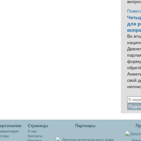
вопро
Повес
Четыр
для р
вопро
Во вто
нацио
Девлет
парла
форму
обрет
Ахмет
свой 
непок
ерсоналии
Cтраницы
Партнеры
Пр
омментарии
О нас
вторы
Контакты
Новос
Реклама