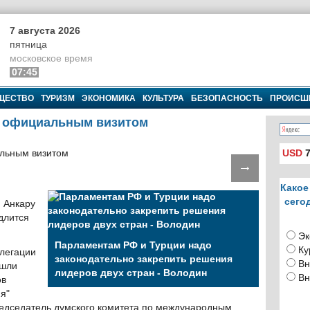
7 августа 2026
пятница
московское время
07:45
ЩЕСТВО
ТУРИЗМ
ЭКОНОМИКА
КУЛЬТУРА
БЕЗОПАСНОСТЬ
ПРОИСШ
с официальным визитом
USD
7
→
Какое
сего
 Анкару
длится
Эк
Парламентам РФ и Турции надо
Ку
елегации
законодательно закрепить решения
Вн
ошли
лидеров двух стран - Володин
Вн
ов
я"
едседатель думского комитета по международным