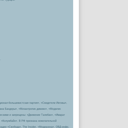
.
ционал-большевистская партия», «Свидетели Иеговы»,
пана Бандеры», «Мизантропик дивижн», «Меджлис
ическими и запрещены: «Движение Талибан», «Имарат
, «Колумбайн». В РФ признана нежелательной
радио «Свобода», The Insider, «Медиазона», ОВД-инфо.