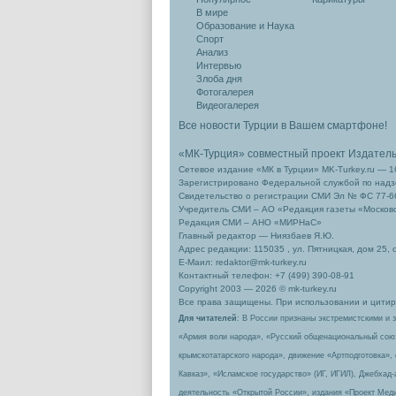
В мире
Образование и Наука
Спорт
Анализ
Интервью
Злоба дня
Фотогалерея
Видеогалерея
Все новости Турции в Вашем смартфоне!
«МК-Турция» совместный проект Издател
Сетевое издание «МК в Турции» MK-Turkey.ru — 1
Зарегистрировано Федеральной службой по надзо
Свидетельство о регистрации СМИ Эл № ФС 77-66
Учредитель СМИ – АО «Редакция газеты «Москов
Редакция СМИ – АНО «МИРНаС»
Главный редактор — Ниязбаев Я.Ю.
Адрес редакции: 115035 , ул. Пятницкая, дом 25, 
Е-Маил: redaktor@mk-turkey.ru
Контактный телефон: +7 (499) 390-08-91
Copyright 2003 — 2026 © mk-turkey.ru
Все права защищены. При использовании и цитиро
Для читателей
: В России признаны экстремистскими и 
«Армия воли народа», «Русский общенациональный сою
крымскотатарского народа», движение «Артподготовка»,
Кавказ», «Исламское государство» (ИГ, ИГИЛ), Джебхад
деятельность «Открытой России», издания «Проект Меди