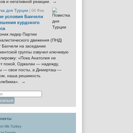
сов и негативной реакции. →
тка дня Турции
| 04 Фев.
е условия Бахчели
ешения курдского
са
рник лидер Партии
налистического движения (ПНД)
 Бахчели на заседании
ментской группы озвучил ключевую
лировку: «Пока Анатолия не
ёт покой, Оджалан — надежду,
ы — свои посты, а Демирташ —
дом, наша решимость
олебима». →
оекты
ти Турции