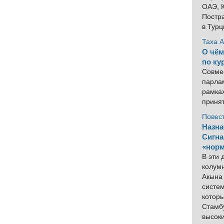
ОАЭ, К
Постра
в Тур
Таха 
О чём
по ку
Совме
парлам
рамка
приня
Повес
Назна
Сигна
«норм
В эти
колум
Акына 
систем
котор
Стамбу
высок