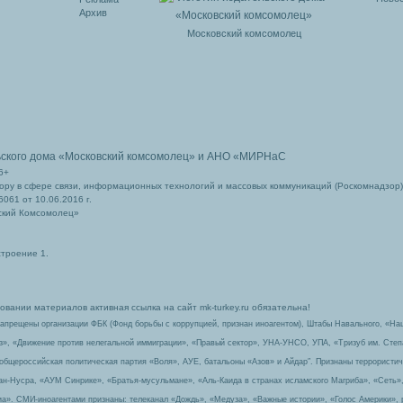
Архив
Московский комсомолец
ьского дома
«Московский комсомолец»
и АНО «МИРНаС
6+
ру в сфере связи, информационных технологий и массовых коммуникаций (Роскомнадзор)
061 от 10.06.2016 г.
ский Комсомолец»
строение 1.
вании материалов активная ссылка на сайт mk-turkey.ru обязательна!
запрещены организации ФБК (Фонд борьбы с коррупцией, признан иноагентом), Штабы Навального, «На
з», «Движение против нелегальной иммиграции», «Правый сектор», УНА-УНСО, УПА, «Тризуб им. Сте
 общероссийская политическая партия «Воля», АУЕ, батальоны «Азов» и Айдар″. Признаны террорист
-ан-Нусра, «АУМ Синрике», «Братья-мусульмане», «Аль-Каида в странах исламского Магриба», «Сеть»
а». СМИ-иноагентами признаны: телеканал «Дождь», «Медуза», «Важные истории», «Голос Америки», 