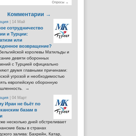
Опросы →
Комментарии →
рция
| 14 Май
ое сотрудничество
ии и Турции:
атизм или
жденное возвращение?
 бельгийской королевы Матильды и
сание девяти оборонных
шений с Турцией официально
няют двумя главными причинами:
йской угрозой и необходимостью
лять европейскую оборонную
шленность. →
рция
| 04 Март
у Иран не бьёт по
канским базам в
и
же несколько дней обстреливает
анские базы в странах
ского залива: Бахрейн, Катар,