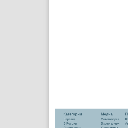
Категории
Медиа
П
Евразия
Фотогалерея
К
В России
Видеогалеря
А
Популярное
Карикатуры