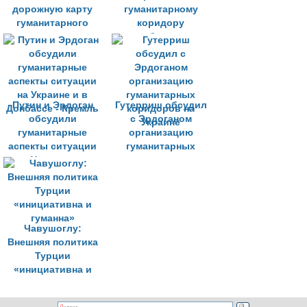
дорожную карту
гуманитарному
гуманитарного
коридору
коридора,
возобновлен -
надеются в Анкаре
Эрдоган
Путин и Эрдоган
Гутерриш обсудил
обсудили
с Эрдоганом
гуманитарные
организацию
аспекты ситуации
гуманитарных
на Украине и в
коридоров на
Донбассе - Кремль
Украине
Чавушоглу:
Внешняя политика
Турции
«инициативна и
гуманна»