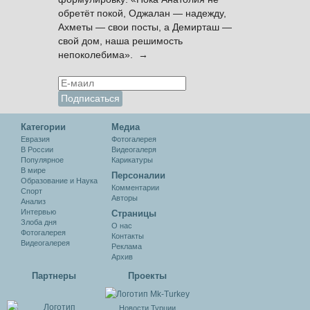
обретёт покой, Оджалан — надежду,
Ахметы — свои посты, а Демирташ —
свой дом, наша решимость
непоколебима». →
Категории
Медиа
Евразия
Фотогалерея
В России
Видеогалеря
Популярное
Карикатуры
В мире
Персоналии
Образование и Наука
Комментарии
Спорт
Авторы
Анализ
Интервью
Cтраницы
Злоба дня
О нас
Фотогалерея
Контакты
Видеогалерея
Реклама
Архив
Партнеры
Проекты
Новости Турции