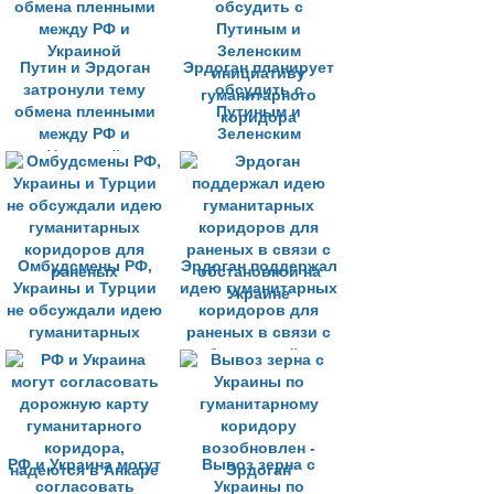
переговоров
Путин и Эрдоган
Эрдоган планирует
затронули тему
обсудить с
обмена пленными
Путиным и
между РФ и
Зеленским
Украиной
инициативу
гуманитарного
коридора
Омбудсмены РФ,
Эрдоган поддержал
Украины и Турции
идею гуманитарных
не обсуждали идею
коридоров для
гуманитарных
раненых в связи с
коридоров для
обстановкой на
раненых
Украине
РФ и Украина могут
Вывоз зерна с
согласовать
Украины по