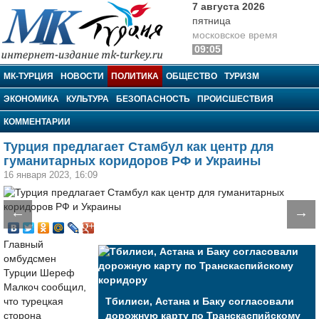
7 августа 2026
пятница
московское время
09:05
МК-Турция
МК-ТУРЦИЯ
НОВОСТИ
ПОЛИТИКА
ОБЩЕСТВО
ТУРИЗМ
ЭКОНОМИКА
КУЛЬТУРА
БЕЗОПАСНОСТЬ
ПРОИСШЕСТВИЯ
КОММЕНТАРИИ
Турция предлагает Стамбул как центр для
гуманитарных коридоров РФ и Украины
16 января 2023, 16:09
←
→
Главный
омбудсмен
Турции Шереф
Малкоч сообщил,
что турецкая
Тбилиси, Астана и Баку согласовали
сторона
дорожную карту по Транскаспийскому