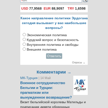
USD
77,9568
EUR
88,9097
TRY
1,6598
Какое направление политики Эрдогана
сегодня вызывает у вас наибольшие
вопросы?
Экономическая политика
Курдский вопрос и безопасность
Внутренняя политика и свободы
Внешняя политика
Ответить
Опросы →
Комментарии →
МК-Турция
| 14 Май
Военное сотрудничество
Бельгии и Турции:
прагматизм или
вынужденное возвращение?
Визит бельгийской королевы Матильды и
подписание девяти оборонных