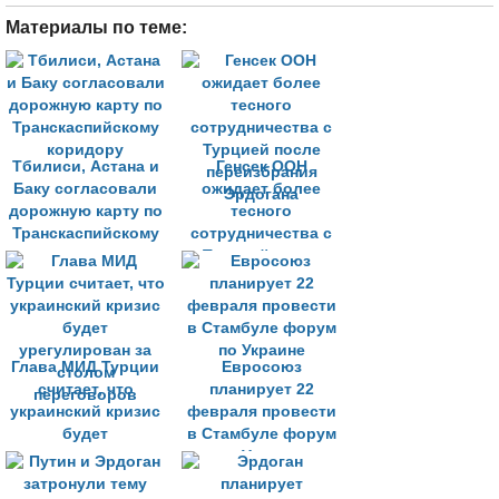
Материалы по теме:
Тбилиси, Астана и
Генсек ООН
Баку согласовали
ожидает более
дорожную карту по
тесного
Транскаспийскому
сотрудничества с
коридору
Турцией после
переизбрания
Эрдогана
Глава МИД Турции
Евросоюз
считает, что
планирует 22
украинский кризис
февраля провести
будет
в Стамбуле форум
урегулирован за
по Украине
столом