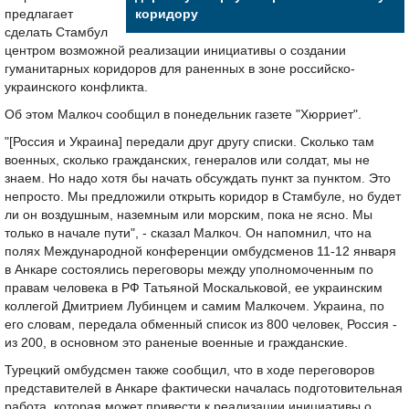
предлагает
коридору
сделать Стамбул
центром возможной реализации инициативы о создании
гуманитарных коридоров для раненных в зоне российско-
украинского конфликта.
Об этом Малкоч сообщил в понедельник газете "Хюрриет".
"[Россия и Украина] передали друг другу списки. Сколько там
военных, сколько гражданских, генералов или солдат, мы не
знаем. Но надо хотя бы начать обсуждать пункт за пунктом. Это
непросто. Мы предложили открыть коридор в Стамбуле, но будет
ли он воздушным, наземным или морским, пока не ясно. Мы
только в начале пути", - сказал Малкоч. Он напомнил, что на
полях Международной конференции омбудсменов 11-12 января
в Анкаре состоялись переговоры между уполномоченным по
правам человека в РФ Татьяной Москальковой, ее украинским
коллегой Дмитрием Лубинцем и самим Малкочем. Украина, по
его словам, передала обменный список из 800 человек, Россия -
из 200, в основном это раненые военные и гражданские.
Турецкий омбудсмен также сообщил, что в ходе переговоров
представителей в Анкаре фактически началась подготовительная
работа, которая может привести к реализации инициативы о