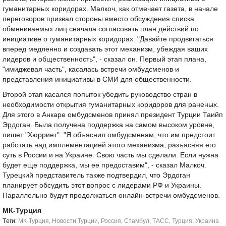
гуманитарных коридорах. Малкоч, как отмечает газета, в начале
переговоров призвал стороны вместо обсуждения списка
обмениваемых лиц сначала согласовать план действий по
инициативе о гуманитарных коридорах. "Давайте продвигаться
вперед медленно и создавать этот механизм, убеждая ваших
лидеров и общественность", - сказал он. Первый этап плана,
"имиджевая часть", касалась встречи омбудсменов и
представления инициативы в СМИ для общественности.
Второй этап касался попыток убедить руководство стран в
необходимости открытия гуманитарных коридоров для раненых.
Для этого в Анкаре омбудсменов принял президент Турции Таийп
Эрдоган. Была получена поддержка на самом высоком уровне,
пишет "Хюрриет". "Я объяснил омбудсменам, что им предстоит
работать над имплементацией этого механизма, разъясняя его
суть в России и на Украине. Свою часть мы сделали. Если нужна
будет еще поддержка, мы ее предоставим", - сказал Малкоч.
Турецкий представитель также подтвердил, что Эрдоган
планирует обсудить этот вопрос с лидерами РФ и Украины.
Параллельно будут продолжаться онлайн-встречи омбудсменов.
МК-Турция
Tеги:
МК-Турция
,
Новости Турции
,
Россия
,
Стамбул
,
ТАСС
,
Турция
,
Украина