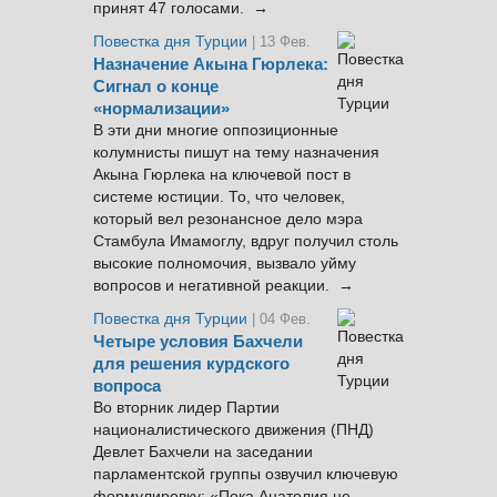
принят 47 голосами. →
Повестка дня Турции
| 13 Фев.
Назначение Акына Гюрлека:
Сигнал о конце
«нормализации»
В эти дни многие оппозиционные
колумнисты пишут на тему назначения
Акына Гюрлека на ключевой пост в
системе юстиции. То, что человек,
который вел резонансное дело мэра
Стамбула Имамоглу, вдруг получил столь
высокие полномочия, вызвало уйму
вопросов и негативной реакции. →
Повестка дня Турции
| 04 Фев.
Четыре условия Бахчели
для решения курдского
вопроса
Во вторник лидер Партии
националистического движения (ПНД)
Девлет Бахчели на заседании
парламентской группы озвучил ключевую
формулировку: «Пока Анатолия не