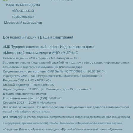
Московский комсомолец
Все новости Турции в Вашем смартфоне!
«МК-Турция» совместный проект Издательского дома
«Московский комсомолец»
и АНО «МИРНаС
Сетевое издание «МК в Турции» MK-Turkey.ru — 16+
Зарегистрировано Федеральной службой по надзору в сфере связи, информационных
технологий и массовых коммуникаций (Роскомнадзор).
Свидетельство о регистрации СМИ Эл № ФС 77-66061 от 10.06.2016 г.
Учредитель СМИ – АО «Редакция газеты «Московский Комсомолец»
Редакция СМИ – АНО «МИРНаС»
Главный редактор — Ниязбаев Я.Ю.
Адрес редакции: 115035 , ул. Пятницкая, дом 25, строение 1.
Е-Маил: redaktor@mk-turkey.ru
Контактный телефон: +7 (499) 390-08-91
Copyright 2003 — 2026 © mk-turkey.ru
Все права защищены. При использовании и цитировании материалов активная ссылка
на сайт mk-turkey.ru обязательна!
Для читателей
: В России признаны экстремистскими и запрещены организации ФБК (Фонд борьбы
с коррупцией, признан иноагентом), Штабы Навального, «Национал-большевистская партия»,
«Свидетели Иеговы», «Армия воли народа», «Русский общенациональный союз», «Движение