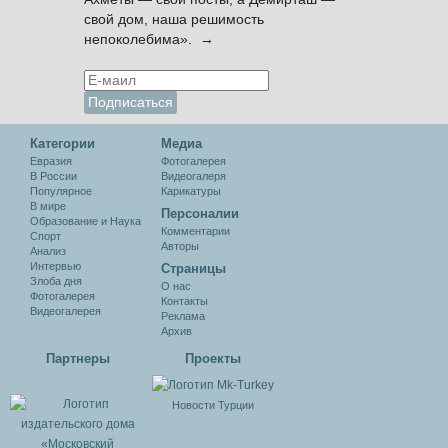
свой дом, наша решимость
непоколебима». →
Категории
Медиа
Евразия
Фотогалерея
В России
Видеогалеря
Популярное
Карикатуры
В мире
Персоналии
Образование и Наука
Комментарии
Спорт
Авторы
Анализ
Интервью
Cтраницы
Злоба дня
О нас
Фотогалерея
Контакты
Видеогалерея
Реклама
Архив
Партнеры
Проекты
Новости Турции