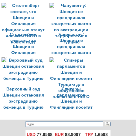
серьезного
она не покончит с
ухудшения
террористами
отношений из-за
РПК
Столтенберг
Чавушоглу:
считает, что
Швеция не
Швеция и
предприняла
Финляндия
конкретных шагов
официально станут
по экстрадиции
членами НАТО в
террористов в
новом году
Турцию
Верховный суд
Спикеры
Швеции остановил
парламентов
экстрадицию
Швеции и
беженца в Турцию
Финляндии посетят
Турцию для
обсуждения
членства в НАТО
USD
77,9568
EUR
88,9097
TRY
1,6598