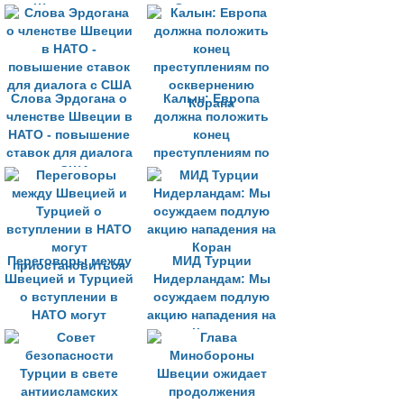
Швеции до
Стокгольме
президентских
выборов
Слова Эрдогана о
Калын: Европа
членстве Швеции в
должна положить
НАТО - повышение
конец
ставок для диалога
преступлениям по
с США
осквернению
Корана
Переговоры между
МИД Турции
Швецией и Турцией
Нидерландам: Мы
о вступлении в
осуждаем подлую
НАТО могут
акцию нападения на
приостановиться
Коран