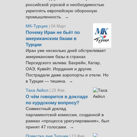
российской угрозой и необходимостью
укреплять европейскую оборонную
промышленность. →
МК-Турция
| 04 Март
Почему Иран не бьёт по
американским базам в
Турции
Иран уже несколько дней обстреливает
американские базы в странах
Персидского залива: Бахрейн, Катар,
ОАЭ, Кувейт, Иордания и другие.
Пострадали даже аэропорты и отели. Но
в Турции — тишина. →
Таха Акйол
| 23 Фев.
О чём говорится в докладе
по курдскому вопросу?
Совместный доклад
парламентской комиссии, созданной в
рамках «процесса урегулирования», был
принят 47 голосами. →
Повестка дня Турции
| 13 Фев.