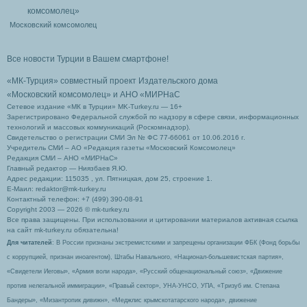
Московский комсомолец
Все новости Турции в Вашем смартфоне!
«МК-Турция» совместный проект Издательского дома
«Московский комсомолец»
и АНО «МИРНаС
Сетевое издание «МК в Турции» MK-Turkey.ru — 16+
Зарегистрировано Федеральной службой по надзору в сфере связи, информационных
технологий и массовых коммуникаций (Роскомнадзор).
Свидетельство о регистрации СМИ Эл № ФС 77-66061 от 10.06.2016 г.
Учредитель СМИ – АО «Редакция газеты «Московский Комсомолец»
Редакция СМИ – АНО «МИРНаС»
Главный редактор — Ниязбаев Я.Ю.
Адрес редакции: 115035 , ул. Пятницкая, дом 25, строение 1.
Е-Маил: redaktor@mk-turkey.ru
Контактный телефон: +7 (499) 390-08-91
Copyright 2003 — 2026 © mk-turkey.ru
Все права защищены. При использовании и цитировании материалов активная ссылка
на сайт mk-turkey.ru обязательна!
Для читателей
: В России признаны экстремистскими и запрещены организации ФБК (Фонд борьбы
с коррупцией, признан иноагентом), Штабы Навального, «Национал-большевистская партия»,
«Свидетели Иеговы», «Армия воли народа», «Русский общенациональный союз», «Движение
против нелегальной иммиграции», «Правый сектор», УНА-УНСО, УПА, «Тризуб им. Степана
Бандеры», «Мизантропик дивижн», «Меджлис крымскотатарского народа», движение