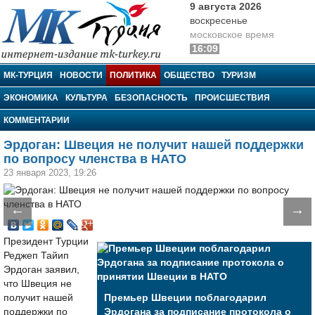
9 августа 2026
воскресенье
московское время
16:09
МК-Турция
МК-ТУРЦИЯ
НОВОСТИ
ПОЛИТИКА
ОБЩЕСТВО
ТУРИЗМ
ЭКОНОМИКА
КУЛЬТУРА
БЕЗОПАСНОСТЬ
ПРОИСШЕСТВИЯ
КОММЕНТАРИИ
Эрдоган: Швеция не получит нашей поддержки
по вопросу членства в НАТО
23 января 2023, 19:26
←
→
Президент Турции
Реджеп Тайип
Эрдоган заявил,
что Швеция не
получит нашей
Премьер Швеции поблагодарил
поддержки по
Эрдогана за подписание протокола о