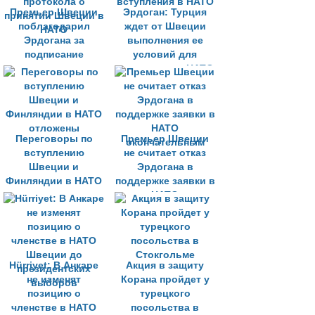
Премьер Швеции
Эрдоган: Турция
поблагодарил
ждет от Швеции
Эрдогана за
выполнения ее
подписание
условий для
протокола о
вступления в НАТО
принятии Швеции в
НАТО
Переговоры по
Премьер Швеции
вступлению
не считает отказ
Швеции и
Эрдогана в
Финляндии в НАТО
поддержке заявки в
отложены
НАТО
окончательным
Hürriyet: В Анкаре
Акция в защиту
не изменят
Корана пройдет у
позицию о
турецкого
членстве в НАТО
посольства в