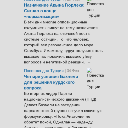
Назначение Акына Гюрлека:
Сигнал о конце
«нормализации»
В эти дни многие оппозиционные
колумнисты пишут на тему назначения
Акына Гюрлека на ключевой пост в
системе юстиции. То, что человек,
который вел резонансное дело мэра
Стамбула Имамоглу, вдруг получил столь
высокие полномочия, вызвало уйму
вопросов и негативной реакции. →
Повестка дня Турции
| 04 Фев.
Четыре условия Бахчели
для решения курдского
вопроса
Во вторник лидер Партии
националистического движения (ПНД)
Девлет Бахчели на заседании
парламентской группы озвучил ключевую
формулировку: «Пока Анатолия не
обретёт покой, Оджалан — надежду,
Ахметы — свои посты, а Демирташ —