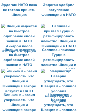
Эрдоган: НАТО пока
Эрдоган одобрил
не готова принять
вступление
Швецию
Финляндии в НАТО
Швеция надеется
Салливан призвал
на быстрое
Турцию
одобрение своей
ратифицировать
заявки в НАТО
членство Швеции и
Анкарой после
Финляндии в НАТО
выборов в Турции
Блинкен выразил
Чавушоглу:
уверенность, что
Неверно
Швеция и
утверждать, что
Финляндия вскоре
Швеция выполнила