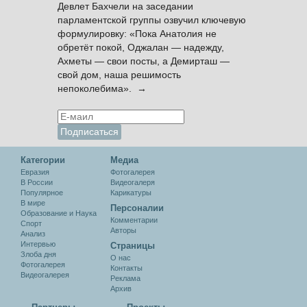
Девлет Бахчели на заседании
парламентской группы озвучил ключевую
формулировку: «Пока Анатолия не
обретёт покой, Оджалан — надежду,
Ахметы — свои посты, а Демирташ —
свой дом, наша решимость
непоколебима». →
Категории
Медиа
Евразия
Фотогалерея
В России
Видеогалеря
Популярное
Карикатуры
В мире
Персоналии
Образование и Наука
Комментарии
Спорт
Авторы
Анализ
Интервью
Cтраницы
Злоба дня
О нас
Фотогалерея
Контакты
Видеогалерея
Реклама
Архив