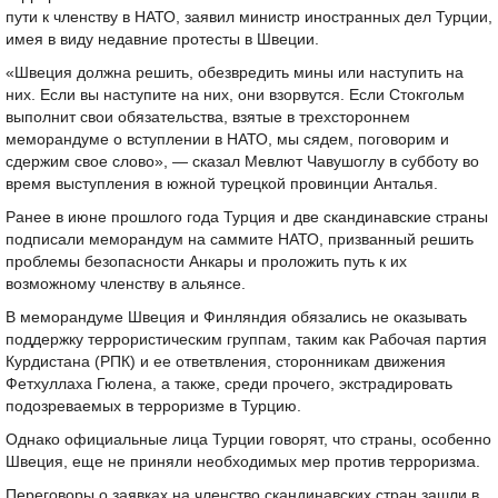
пути к членству в НАТО, заявил министр иностранных дел Турции,
имея в виду недавние протесты в Швеции.
«Швеция должна решить, обезвредить мины или наступить на
них. Если вы наступите на них, они взорвутся. Если Стокгольм
выполнит свои обязательства, взятые в трехстороннем
меморандуме о вступлении в НАТО, мы сядем, поговорим и
сдержим свое слово», — сказал Мевлют Чавушоглу в субботу во
время выступления в южной турецкой провинции Анталья.
Ранее в июне прошлого года Турция и две скандинавские страны
подписали меморандум на саммите НАТО, призванный решить
проблемы безопасности Анкары и проложить путь к их
возможному членству в альянсе.
В меморандуме Швеция и Финляндия обязались не оказывать
поддержку террористическим группам, таким как Рабочая партия
Курдистана (РПК) и ее ответвления, сторонникам движения
Фетхуллаха Гюлена, а также, среди прочего, экстрадировать
подозреваемых в терроризме в Турцию.
Однако официальные лица Турции говорят, что страны, особенно
Швеция, еще не приняли необходимых мер против терроризма.
Переговоры о заявках на членство скандинавских стран зашли в