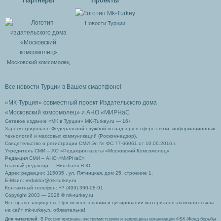
Партнеры
Проекты
Новости Турции
Московский комсомолец
Все новости Турции в Вашем смартфоне!
«МК-Турция» совместный проект Издательского дома
«Московский комсомолец»
и АНО «МИРНаС
Сетевое издание «МК в Турции» MK-Turkey.ru — 16+
Зарегистрировано Федеральной службой по надзору в сфере связи, информационных
технологий и массовых коммуникаций (Роскомнадзор).
Свидетельство о регистрации СМИ Эл № ФС 77-66061 от 10.06.2016 г.
Учредитель СМИ – АО «Редакция газеты «Московский Комсомолец»
Редакция СМИ – АНО «МИРНаС»
Главный редактор — Ниязбаев Я.Ю.
Адрес редакции: 115035 , ул. Пятницкая, дом 25, строение 1.
Е-Маил: redaktor@mk-turkey.ru
Контактный телефон: +7 (499) 390-08-91
Copyright 2003 — 2026 © mk-turkey.ru
Все права защищены. При использовании и цитировании материалов активная ссылка
на сайт mk-turkey.ru обязательна!
Для читателей
: В России признаны экстремистскими и запрещены организации ФБК (Фонд борьбы