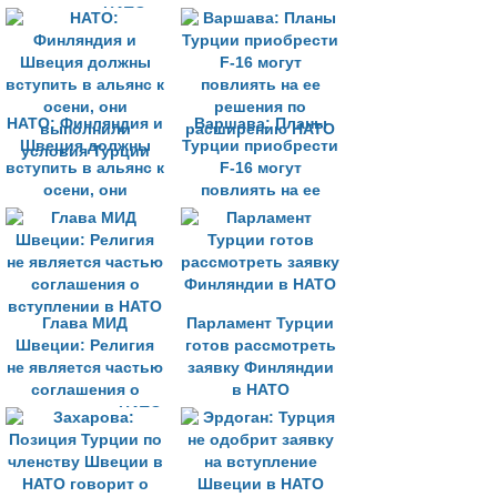
вступят в НАТО
условия
меморандума с
Турцией
НАТО: Финляндия и
Варшава: Планы
Швеция должны
Турции приобрести
вступить в альянс к
F-16 могут
осени, они
повлиять на ее
выполнили
решения по
условия Турции
расширению НАТО
Глава МИД
Парламент Турции
Швеции: Религия
готов рассмотреть
не является частью
заявку Финляндии
соглашения о
в НАТО
вступлении в НАТО