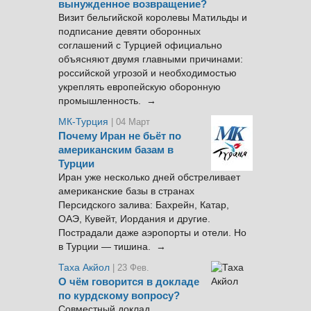
вынужденное возвращение?
Визит бельгийской королевы Матильды и
подписание девяти оборонных
соглашений с Турцией официально
объясняют двумя главными причинами:
российской угрозой и необходимостью
укреплять европейскую оборонную
промышленность. →
МК-Турция
| 04 Март
Почему Иран не бьёт по
американским базам в
Турции
Иран уже несколько дней обстреливает
американские базы в странах
Персидского залива: Бахрейн, Катар,
ОАЭ, Кувейт, Иордания и другие.
Пострадали даже аэропорты и отели. Но
в Турции — тишина. →
Таха Акйол
| 23 Фев.
О чём говорится в докладе
по курдскому вопросу?
Совместный доклад