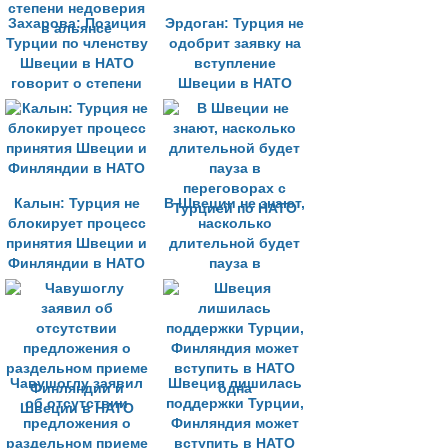
Захарова: Позиция
Эрдоган: Турция не
Турции по членству
одобрит заявку на
Швеции в НАТО
вступление
говорит о степени
Швеции в НАТО
недоверия в
альянсе
Калын: Турция не
В Швеции не знают,
блокирует процесс
насколько
принятия Швеции и
длительной будет
Финляндии в НАТО
пауза в
переговорах с
Турцией по НАТО
Чавушоглу заявил
Швеция лишилась
об отсутствии
поддержки Турции,
предложения о
Финляндия может
раздельном приеме
вступить в НАТО