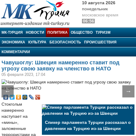
10 августа 2026
понедельник
московское время
06:56
МК-Турция
МК-ТУРЦИЯ
НОВОСТИ
ПОЛИТИКА
ОБЩЕСТВО
ТУРИЗМ
ЭКОНОМИКА
КУЛЬТУРА
БЕЗОПАСНОСТЬ
ПРОИСШЕСТВИЯ
КОММЕНТАРИИ
Чавушоглу: Швеция намеренно ставит под
угрозу свою заявку на членство в НАТО
05 февраля 2023, 17:04
←
→
Стокгольм
намеренно
наступает на
«мины»,
Спикер парламента Турции рассказал о
заложенные
давлении на Турцию из-за Швеции
террористами на