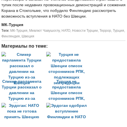
тупик после недавних провокационных демонстраций и сожжения
Корана в Стокгольме, что побудило Финляндию рассмотреть
возможность вступления в НАТО без Швеции.
МК-Турция
Tеги:
МК-Турция
,
Мевлют Чавушоглу
,
НАТО
,
Новости Турции
,
Террор
,
Турция
,
Финляндия
,
Швеция
Материалы по теме:
Спикер парламента
Турция не
Турции рассказал о
предоставила
давлении на
Швеции список
Турцию из-за
сторонников РПК,
Швеции
подлежащих
экстрадиции