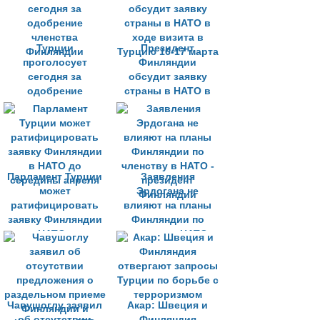
Турции
Президент
проголосует
Финляндии
сегодня за
обсудит заявку
одобрение
страны в НАТО в
членства
ходе визита в
Финляндии
Турцию 16-17 марта
Парламент Турции
Заявления
может
Эрдогана не
ратифицировать
влияют на планы
заявку Финляндии
Финляндии по
в НАТО до
членству в НАТО -
середины апреля
президент
Финляндии
Чавушоглу заявил
Акар: Швеция и
об отсутствии
Финляндия