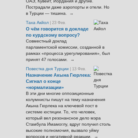
ОАЭ, Кувейт, Иордания и другие.
Пострадали даже аэропорты и отели. Но
в Турции — тишина. →
Таха Акйол
| 23 Фев.
О чём говорится в докладе
по курдскому вопросу?
Совместный доклад
парламентской комиссии, созданной в
рамках «процесса урегулирования», был
принят 47 голосами. →
Повестка дня Турции
| 13 Фев.
Назначение Акына Гюрлека:
Сигнал о конце
«нормализации»
В эти дни многие оппозиционные
колумнисты пишут на тему назначения
Акына Гюрлека на ключевой пост в
системе юстиции. То, что человек,
который вел резонансное дело мэра
Стамбула Имамоглу, вдруг получил столь
высокие полномочия, вызвало уйму
вопросов и негативной реакции. →