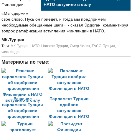
Финляндии.
НАТО вступило в силу
«Мы сдержим
свое слово. Пусь он приедет, и тогда мы предпримем
необходимые обещанные шаги», - сказал Эрдоган, комментируя
вопрос ратификации вступления Финляндии в НАТО.
МК-Турция
Tеги:
МК-Турция
,
НАТО
,
Новости Турции
,
Омер Челик
,
ТАСС
,
Турция
,
Финляндия
Материалы по теме:
Решение
Парламент Турции
парламента Турции
одобрил
об одобрении
вступление
присоединения
Финляндии в НАТО
Финляндии к НАТО
вступило в силу