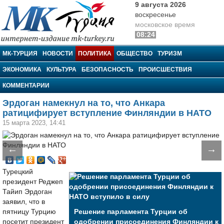
9 августа 2026
воскресенье
московское время
08:24
МК-Турция
МК-ТУРЦИЯ
НОВОСТИ
ПОЛИТИКА
ОБЩЕСТВО
ТУРИЗМ
ЭКОНОМИКА
КУЛЬТУРА
БЕЗОПАСНОСТЬ
ПРОИСШЕСТВИЯ
КОММЕНТАРИИ
Эрдоган намекнул на то, что Анкара
ратицифирует вступление Финляндии в НАТО
15 марта 2023, 14:41
←
→
Турецкий
президент Реджеп
Тайип Эрдоган
заявил, что в
пятницу Турцию
Решение парламента Турции об
посетит президент
одобрении присоединения Финляндии к