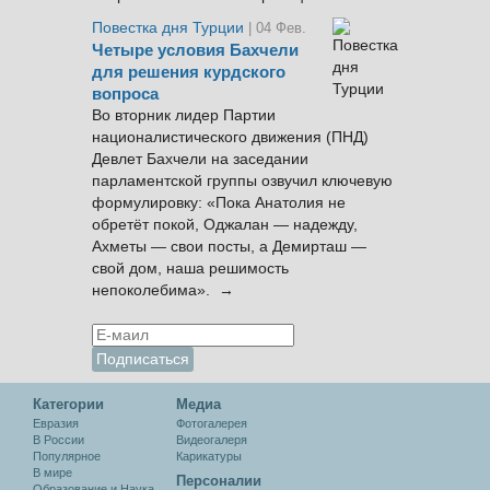
Повестка дня Турции
| 04 Фев.
Четыре условия Бахчели
для решения курдского
вопроса
Во вторник лидер Партии
националистического движения (ПНД)
Девлет Бахчели на заседании
парламентской группы озвучил ключевую
формулировку: «Пока Анатолия не
обретёт покой, Оджалан — надежду,
Ахметы — свои посты, а Демирташ —
свой дом, наша решимость
непоколебима». →
Категории
Медиа
Евразия
Фотогалерея
В России
Видеогалеря
Популярное
Карикатуры
В мире
Персоналии
Образование и Наука