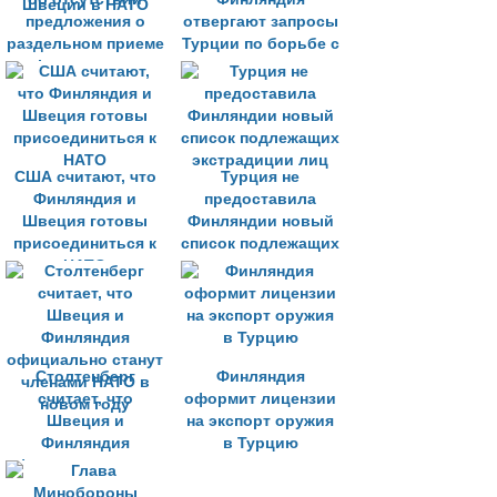
предложения о
отвергают запросы
раздельном приеме
Турции по борьбе с
Финляндии и
терроризмом
Швеции в НАТО
США считают, что
Турция не
Финляндия и
предоставила
Швеция готовы
Финляндии новый
присоединиться к
список подлежащих
НАТО
экстрадиции лиц
Столтенберг
Финляндия
считает, что
оформит лицензии
Швеция и
на экспорт оружия
Финляндия
в Турцию
официально станут
членами НАТО в