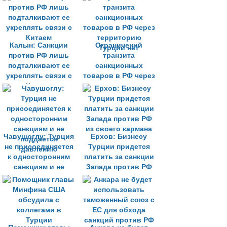
странами санкциям
президента
против РФ
Калыном
Калын: Санкции
Ограничений
против РФ лишь
транзита
подталкивают ее
санкционных
укреплять связи с
товаров в РФ через
Китаем
территорию
Турции нет
Чавушоглу: Турция
Ерхов: Бизнесу
не присоединяется
Турции придется
к односторонним
платить за санкции
санкциям и не
Запада против РФ
поддается
из своего кармана
давлению