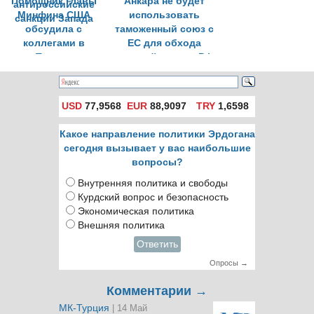
Помощник главы
Анкара не будет
Минфина США
использовать
обсудила с
таможенный союз с
коллегами в
ЕС для обхода
Турции
санкций против РФ
антироссийские
санкции Запада
USD
77,9568
EUR
88,9097
TRY
1,6598
Какое направление политики Эрдогана
сегодня вызывает у вас наибольшие
вопросы?
Внутренняя политика и свободы
Курдский вопрос и безопасность
Экономическая политика
Внешняя политика
Ответить
Опросы →
Комментарии →
МК-Турция
| 14 Май