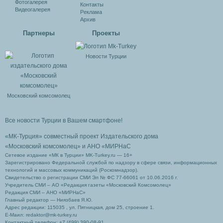
Фотогалерея
Контакты
Видеогалерея
Реклама
Архив
Партнеры
Проекты
Новости Турции
Московский комсомолец
Все новости Турции в Вашем смартфоне!
«МК-Турция» совместный проект Издательского дома
«Московский комсомолец»
и АНО «МИРНаС
Сетевое издание «МК в Турции» MK-Turkey.ru — 16+
Зарегистрировано Федеральной службой по надзору в сфере связи, информационных
технологий и массовых коммуникаций (Роскомнадзор).
Свидетельство о регистрации СМИ Эл № ФС 77-66061 от 10.06.2016 г.
Учредитель СМИ – АО «Редакция газеты «Московский Комсомолец»
Редакция СМИ – АНО «МИРНаС»
Главный редактор — Ниязбаев Я.Ю.
Адрес редакции: 115035 , ул. Пятницкая, дом 25, строение 1.
Е-Маил: redaktor@mk-turkey.ru
Контактный телефон: +7 (499) 390-08-91