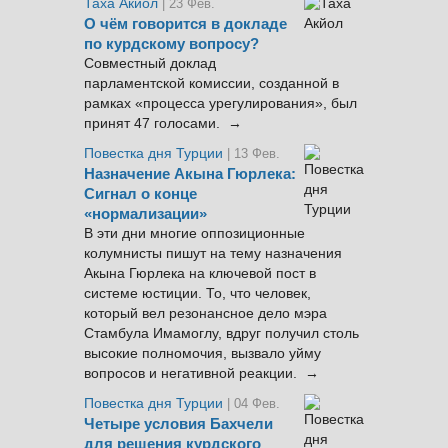
Таха Акйол
| 23 Фев.
О чём говорится в докладе
по курдскому вопросу?
Совместный доклад
парламентской комиссии, созданной в
рамках «процесса урегулирования», был
принят 47 голосами. →
Повестка дня Турции
| 13 Фев.
Назначение Акына Гюрлека:
Сигнал о конце
«нормализации»
В эти дни многие оппозиционные
колумнисты пишут на тему назначения
Акына Гюрлека на ключевой пост в
системе юстиции. То, что человек,
который вел резонансное дело мэра
Стамбула Имамоглу, вдруг получил столь
высокие полномочия, вызвало уйму
вопросов и негативной реакции. →
Повестка дня Турции
| 04 Фев.
Четыре условия Бахчели
для решения курдского