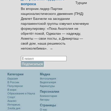
вопроса
Во вторник лидер Партии
националистического движения (ПНД)
Девлет Бахчели на заседании
парламентской группы озвучил ключевую
формулировку: «Пока Анатолия не
обретёт покой, Оджалан — надежду,
Ахметы — свои посты, а Демирташ —
свой дом, наша решимость
непоколебима». →
Категории
Медиа
Евразия
Фотогалерея
В России
Видеогалеря
Популярное
Карикатуры
В мире
Персоналии
Образование и Наука
Комментарии
Спорт
Авторы
Анализ
Интервью
Cтраницы
Злоба дня
О нас