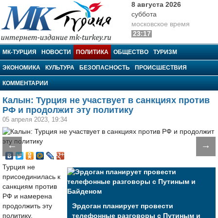
8 августа 2026
суббота
московское время
23:17
МК-Турция
МК-ТУРЦИЯ
НОВОСТИ
ПОЛИТИКА
ОБЩЕСТВО
ТУРИЗМ
ЭКОНОМИКА
КУЛЬТУРА
БЕЗОПАСНОСТЬ
ПРОИСШЕСТВИЯ
КОММЕНТАРИИ
Калын: Турция не участвует в санкциях против
РФ и продолжит эту политику
05 апреля 2023, 19:34
←
→
Турция не
присоединилась к
санкциям против
РФ и намерена
продолжить эту
Эрдоган планирует провести
политику.
телефонные разговоры с Путиным и