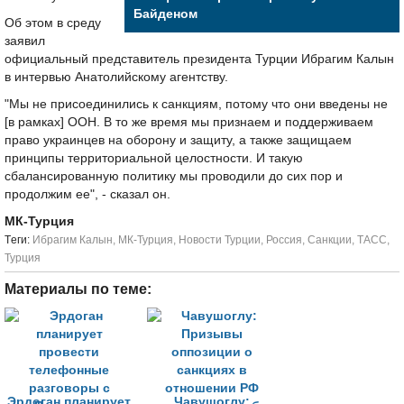
Байденом
Об этом в среду
заявил
официальный представитель президента Турции Ибрагим Калын
в интервью Анатолийскому агентству.
"Мы не присоединились к санкциям, потому что они введены не
[в рамках] ООН. В то же время мы признаем и поддерживаем
право украинцев на оборону и защиту, а также защищаем
принципы территориальной целостности. И такую
сбалансированную политику мы проводили до сих пор и
продолжим ее", - сказал он.
МК-Турция
Tеги:
Ибрагим Калын
,
МК-Турция
,
Новости Турции
,
Россия
,
Санкции
,
ТАСС
,
Турция
Материалы по теме:
Эрдоган планирует
Чавушоглу: