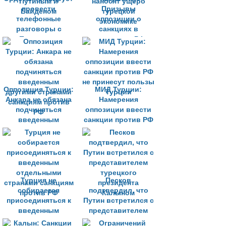
провести
Призывы
телефонные
оппозиции о
разговоры с
санкциях в
Путиным и
отношении РФ
Байденом
наносят ущерб
турецкой
экономике
Оппозиция Турции:
МИД Турции:
Анкара не обязана
Намерения
подчиняться
оппозиции ввести
введенным
санкции против РФ
другими странами
не принесут пользы
санкциям против
Турции
РФ
Турция не
Песков
собирается
подтвердил, что
присоединяться к
Путин встретился с
введенным
представителем
отдельными
турецкого