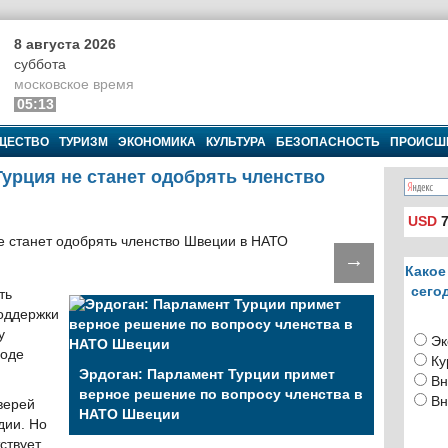
8 августа 2026
суббота
московское время
05:13
ЩЕСТВО
ТУРИЗМ
ЭКОНОМИКА
КУЛЬТУРА
БЕЗОПАСНОСТЬ
ПРОИСШ
Турция не станет одобрять членство
USD
7
→
Какое
сего
ть
поддержки
у
Эк
ходе
Ку
Эрдоган: Парламент Турции примет
Вн
верное решение по вопросу членства в
Вн
верей
НАТО Швеции
дии. Но
ствует