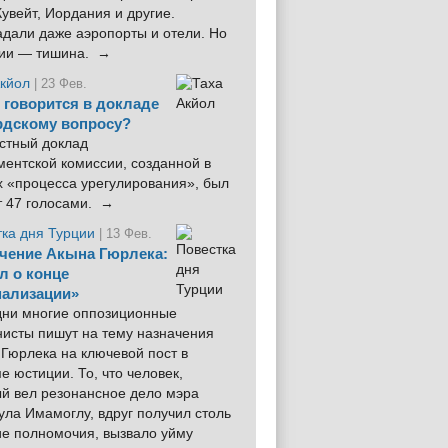
увейт, Иордания и другие.
дали даже аэропорты и отели. Но
ции — тишина. →
Акйол
| 23 Фев.
 говорится в докладе
рдскому вопросу?
стный доклад
ентской комиссии, созданной в
х «процесса урегулирования», был
т 47 голосами. →
тка дня Турции
| 13 Фев.
чение Акына Гюрлека:
л о конце
ализации»
 дни многие оппозиционные
нисты пишут на тему назначения
Гюрлека на ключевой пост в
е юстиции. То, что человек,
ый вел резонансное дело мэра
ла Имамоглу, вдруг получил столь
ие полномочия, вызвало уйму