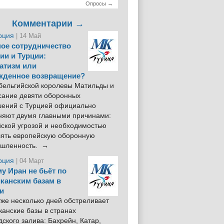
Опросы →
Комментарии →
рция
| 14 Май
ое сотрудничество
ии и Турции:
атизм или
жденное возвращение?
 бельгийской королевы Матильды и
сание девяти оборонных
шений с Турцией официально
няют двумя главными причинами:
йской угрозой и необходимостью
лять европейскую оборонную
шленность. →
рция
| 04 Март
у Иран не бьёт по
канским базам в
и
же несколько дней обстреливает
анские базы в странах
ского залива: Бахрейн, Катар,