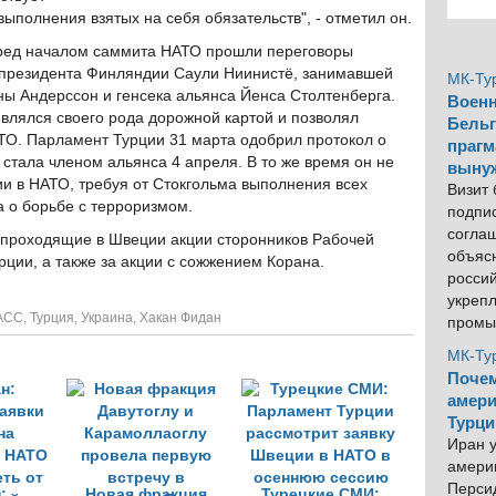
ыполнения взятых на себя обязательств", - отметил он.
еред началом саммита НАТО прошли переговоры
 президента Финляндии Саули Ниинистё, занимавшей
МК-Ту
ы Андерссон и генсека альянса Йенса Столтенберга.
Военн
влялся своего рода дорожной картой и позволял
Бельг
АТО. Парламент Турции 31 марта одобрил протокол о
прагм
стала членом альянса 4 апреля. В то же время он не
выну
и в НАТО, требуя от Стокгольма выполнения всех
Визит
 о борьбе с терроризмом.
подпи
согла
а проходящие в Швеции акции сторонников Рабочей
объяс
рции, а также за акции с сожжением Корана.
росси
укреп
АСС
,
Турция
,
Украина
,
Хакан Фидан
промы
МК-Ту
Почем
амери
Турци
Иран у
америк
Персид
:
Новая фракция
Турецкие СМИ: