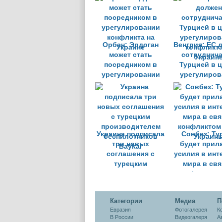
Анкары
Швеции в 
Орбан: Эрдоган
Венгрия: ЕС 
может стать
сотруднича
посредником в
Турцией в 
урегулировании
урегулиров
конфликта на
конфликта
Украине
Украин
Украина подписала
Совбез: Ту
три новых
будет прил
соглашения с
усилия в инт
турецким
мира в свя
производителем
конфликтом
беспилотников
Украин
Baykar
Категории
Медиа
П
Евразия
Фотогалерея
К
В России
Видеогалеря
А