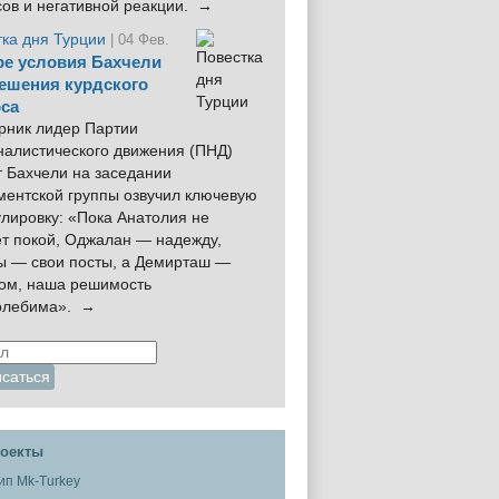
сов и негативной реакции. →
тка дня Турции
| 04 Фев.
е условия Бахчели
ешения курдского
са
рник лидер Партии
налистического движения (ПНД)
 Бахчели на заседании
ментской группы озвучил ключевую
лировку: «Пока Анатолия не
ёт покой, Оджалан — надежду,
ы — свои посты, а Демирташ —
дом, наша решимость
олебима». →
оекты