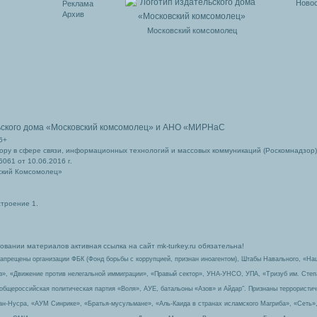
Новос
Реклама
Архив
Московский комсомолец
ьского дома
«Московский комсомолец»
и АНО «МИРНаС
6+
ру в сфере связи, информационных технологий и массовых коммуникаций (Роскомнадзор)
061 от 10.06.2016 г.
ский Комсомолец»
строение 1.
вании материалов активная ссылка на сайт mk-turkey.ru обязательна!
запрещены организации ФБК (Фонд борьбы с коррупцией, признан иноагентом), Штабы Навального, «На
з», «Движение против нелегальной иммиграции», «Правый сектор», УНА-УНСО, УПА, «Тризуб им. Сте
 общероссийская политическая партия «Воля», АУЕ, батальоны «Азов» и Айдар″. Признаны террорист
-ан-Нусра, «АУМ Синрике», «Братья-мусульмане», «Аль-Каида в странах исламского Магриба», «Сеть»