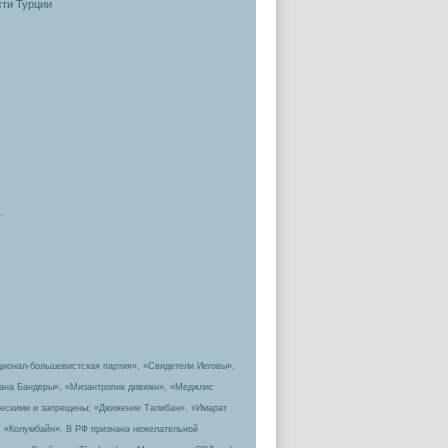
ти Турции
.
ционал-большевистская партия», «Свидетели Иеговы»,
пана Бандеры», «Мизантропик дивижн», «Меджлис
ическими и запрещены: «Движение Талибан», «Имарат
, «Колумбайн». В РФ признана нежелательной