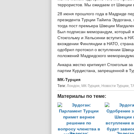
террористов. Мы ожидаем от Швеции в
28 июня прошлого года в Мадриде п
президента Турции Тайипа Эрдогана,
тогда пост премьера Швеции Магдален
Был подписан меморандум, который я
Стокгольму и Хельсинки вступить в Н
вхождении Финляндии в НАТО, страна 
одобрил протокол о вступлении Швеци
положений Мадридского меморандума
Анкара жестко критикует Стокгольм з
партии Курдистана, запрещенной в Ту
МК-Турция
Tеги:
Лондон
,
МК-Турция
,
Новости Турции
,
Т
Материалы по теме:
Эрдоган:
Эрдоган