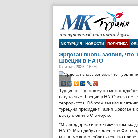
МК-Турция
МК-ТУРЦИЯ
НОВОСТИ
ПОЛИТИКА
ОБ
Эрдоган вновь заявил, что 
Швеции в НАТО
07 июля 2023, 16:08
←
Турция по-прежнему не может одобри
вступление Швеции в НАТО из-за ее 
террористов. Об этом заявил в пятниц
турецкий президент Тайип Эрдоган в 
выступления в Стамбуле.
"Мы поддержали политику открытых д
НАТО. Мы одобрили членство Финлян
мы не можем одобрить тех, кто привет