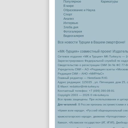
Популярное
Карикатуры
В мире
Образование и Наука
Спорт
Анализ
Интервью
Злоба дня
Фотогалерея
Видеогалерея
Все новости Турции в Вашем смартфоне!
«МК-Турция» совместный проект Издател
Сетевое издание «МК в Турции» MK-Turkey.ru — 1
Зарегистрировано Федеральной службой по надзо
Свидетельство о регистрации СМИ Эл № ФС 77-66
Учредитель СМИ – АО «Редакция газеты «Москов
Редакция СМИ – АНО «МИРНаС»
Главный редактор — Ниязбаев Я.Ю.
Адрес редакции: 115035 , ул. Пятницкая, дом 25, 
Е-Маил: redaktor@mk-turkey.ru
Контактный телефон: +7 (499) 390-08-91
Copyright 2003 — 2026 © mk-turkey.ru
Все права защищены. При использовании и цитиро
Для читателей
: В России признаны экстремистскими и 
«Армия воли народа», «Русский общенациональный сою
крымскотатарского народа», движение «Артподготовка»,
Кавказ», «Исламское государство» (ИГ, ИГИЛ), Джебхад