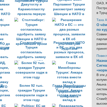
ОАЭ, К
аявки
Давутоглу и
Парламент Турции
Постра
на
Карамоллаоглу
рассмотрит заявку
в Тур
в НАТО
провела первую
Швеции в НАТО в
еть от
встречу в
осеннюю сессию
Таха 
вий
парламенте Турции
О чём
по ку
Совме
парлам
k:
Столтенберг:
Расширение НАТО
рамка
урции
Турция
и ЕС — это два
приня
согласилась
разных процесса,
Повес
вать
одобрить заявку
заявили в ЕК об
Назна
ие
Швеции в НАТО в
ультиматуме
Сигна
ТО до
кратчайшие сроки
Эрдогана
«норм
ующей
В эти
колум
Акына 
Д,
Более 92 тыс.
Глава Минобороны
систем
рции,
граждан Турции
Турции: Анкара
котор
догана
совершили хадж в
готова внести
Стамбу
 в
этом году
вклад в
высок
аявку
урегулирование