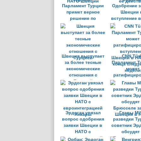
Парламент Турции
Одобрение з
примет верное
Швеции 
решение по
вступление 
вопросу членства в
будет завис
НАТО Швеции
ее дейст
Швеция выступает
CNN Tür
за более тесные
Парламент Т
экономические
может
отношения с
ратифициро
Турцией
вступлен
Швеции в НА
конца след
недели
Эрдоган увязал
Главы МИ
вопрос одобрения
разведки Ту
заявки Швеции в
советник Эр
НАТО с
обсудят
евроинтеграцией
Брюсселе з