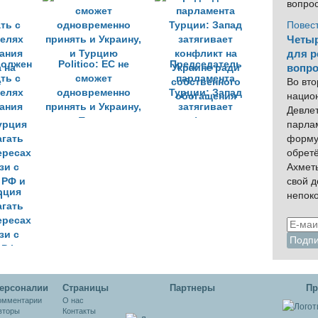
вопро
НАТО
украинского
конфликта
Повес
Четыр
для р
должен
Politico: ЕС не
Председатель
вопро
ть с
сможет
парламента
Во вто
целях
одновременно
Турции: Запад
нацио
ания
принять и Украину,
затягивает
Девлет
 на
и Турцию
конфликт на
парла
е
Украине ради
форму
собственного
обрет
обогащения
Ахмет
свой 
рция
непок
агать
ересах
зи с
 РФ и
ы
ерсоналии
Cтраницы
Партнеры
Пр
омментарии
О нас
вторы
Контакты