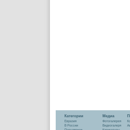
Категории
Медиа
П
Евразия
Фотогалерея
К
В России
Видеогалеря
А
Популярное
Карикатуры