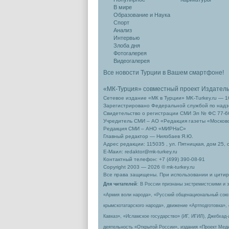
В мире
Образование и Наука
Спорт
Анализ
Интервью
Злоба дня
Фотогалерея
Видеогалерея
Все новости Турции в Вашем смартфоне!
«МК-Турция» совместный проект Издател
Сетевое издание «МК в Турции» MK-Turkey.ru — 1
Зарегистрировано Федеральной службой по надзо
Свидетельство о регистрации СМИ Эл № ФС 77-66
Учредитель СМИ – АО «Редакция газеты «Москов
Редакция СМИ – АНО «МИРНаС»
Главный редактор — Ниязбаев Я.Ю.
Адрес редакции: 115035 , ул. Пятницкая, дом 25, 
Е-Маил: redaktor@mk-turkey.ru
Контактный телефон: +7 (499) 390-08-91
Copyright 2003 — 2026 © mk-turkey.ru
Все права защищены. При использовании и цитиро
Для читателей
: В России признаны экстремистскими и 
«Армия воли народа», «Русский общенациональный сою
крымскотатарского народа», движение «Артподготовка»,
Кавказ», «Исламское государство» (ИГ, ИГИЛ), Джебхад
деятельность «Открытой России», издания «Проект Меди