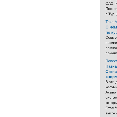
ОАЭ, К
Постра
в Тур
Таха 
О чём
по ку
Совме
парлам
рамка
приня
Повес
Назна
Сигна
«норм
В эти
колум
Акына 
систем
котор
Стамбу
высок