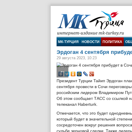
МК-Турция
МК-ТУРЦИЯ
НОВОСТИ
ПОЛИТИКА
ОБ
Эрдоган 4 сентября прибуд
29 августа 2023, 10:23
←
Президент Турции Тайип Эрдоган пла
сентября провести в Сочи переговоры
российским лидером Владимиром Пу
Об этом сообщает ТАСС со ссылкой н
телеканал Haberturk.
Отмечается, что это будет однодневны
который будет в значительной степен
сосредоточен вокруг решения вопроса
судьбе зерновой сделки. Также лидер