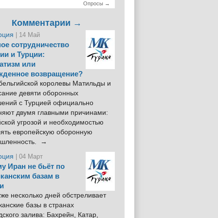
Опросы →
Комментарии →
рция
| 14 Май
ое сотрудничество
ии и Турции:
атизм или
жденное возвращение?
 бельгийской королевы Матильды и
сание девяти оборонных
шений с Турцией официально
няют двумя главными причинами:
йской угрозой и необходимостью
лять европейскую оборонную
шленность. →
рция
| 04 Март
у Иран не бьёт по
канским базам в
и
же несколько дней обстреливает
анские базы в странах
ского залива: Бахрейн, Катар,