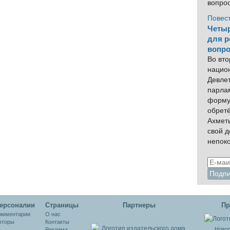
вопро
Повес
Четыр
для р
вопро
Во вто
нацио
Девлет
парла
форму
обрет
Ахмет
свой 
непок
ерсоналии
Cтраницы
Партнеры
Пр
омментарии
О нас
вторы
Контакты
Новос
Реклама