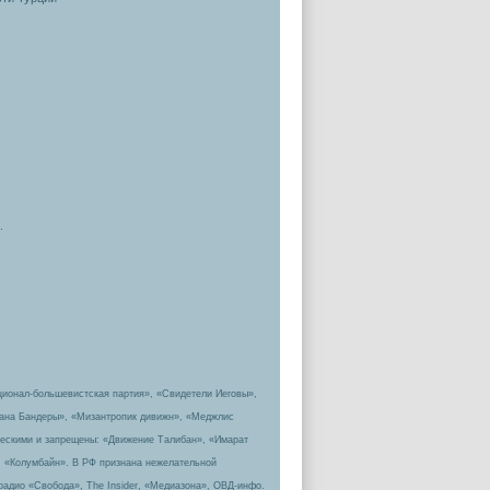
.
ционал-большевистская партия», «Свидетели Иеговы»,
пана Бандеры», «Мизантропик дивижн», «Меджлис
ическими и запрещены: «Движение Талибан», «Имарат
, «Колумбайн». В РФ признана нежелательной
радио «Свобода», The Insider, «Медиазона», ОВД-инфо.