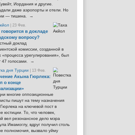
увейт, Иордания и другие.
дали даже аэропорты и отели. Но
ции — тишина. →
Акйол
| 23 Фев.
 говорится в докладе
рдскому вопросу?
стный доклад
ентской комиссии, созданной в
х «процесса урегулирования», был
т 47 голосами. →
тка дня Турции
| 13 Фев.
чение Акына Гюрлека:
л о конце
ализации»
 дни многие оппозиционные
нисты пишут на тему назначения
Гюрлека на ключевой пост в
е юстиции. То, что человек,
ый вел резонансное дело мэра
ла Имамоглу, вдруг получил столь
ие полномочия, вызвало уйму