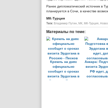
Ранее дипломатический источник в Ту
планируется в Сочи, в качестве возмо
МК-Турция
Tеги:
Владимир Путин
,
МК
,
МК-Турция
,
Новос
Материалы по теме:
Кремль на днях
Анкара: Подг
официально
визита Эрдо
сообщит о сроках
РФ идет, д
визита Эрдогана в
согласовыв
Россию - Песков