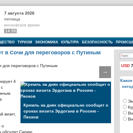
7 августа 2026
пятница
московское время
14:55
ЩЕСТВО
ТУРИЗМ
ЭКОНОМИКА
КУЛЬТУРА
БЕЗОПАСНОСТЬ
ПРОИСШ
ет в Сочи для переговоров с Путиным
USD
7
→
Какое
нирует 4
сего
 с
тиным.
а
Эк
Кремль на днях официально сообщит о
Ку
сроках визита Эрдогана в Россию -
Вн
й визит,
Песков
Вн
и
 о
ы обсудят Сирию.