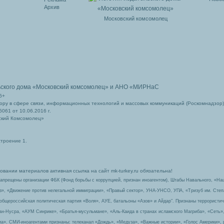
Архив
Московский комсомолец
ьского дома
«Московский комсомолец»
и АНО «МИРНаС
6+
ру в сфере связи, информационных технологий и массовых коммуникаций (Роскомнадзор)
061 от 10.06.2016 г.
ский Комсомолец»
строение 1.
вании материалов активная ссылка на сайт mk-turkey.ru обязательна!
запрещены организации ФБК (Фонд борьбы с коррупцией, признан иноагентом), Штабы Навального, «На
з», «Движение против нелегальной иммиграции», «Правый сектор», УНА-УНСО, УПА, «Тризуб им. Сте
 общероссийская политическая партия «Воля», АУЕ, батальоны «Азов» и Айдар″. Признаны террорист
-ан-Нусра, «АУМ Синрике», «Братья-мусульмане», «Аль-Каида в странах исламского Магриба», «Сеть»
а». СМИ-иноагентами признаны: телеканал «Дождь», «Медуза», «Важные истории», «Голос Америки», 