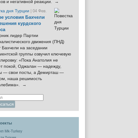
сов и негативной реакции. →
тка дня Турции
| 04 Фев.
е условия Бахчели
ешения курдского
са
рник лидер Партии
налистического движения (ПНД)
 Бахчели на заседании
ментской группы озвучил ключевую
лировку: «Пока Анатолия не
ёт покой, Оджалан — надежду,
ы — свои посты, а Демирташ —
дом, наша решимость
олебима». →
оекты
ти Турции