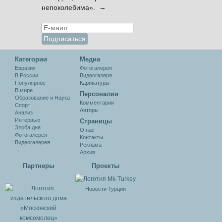
непоколебима». →
Категории
Медиа
Евразия
Фотогалерея
В России
Видеогалеря
Популярное
Карикатуры
В мире
Персоналии
Образование и Наука
Комментарии
Спорт
Авторы
Анализ
Интервью
Cтраницы
Злоба дня
О нас
Фотогалерея
Контакты
Видеогалерея
Реклама
Архив
Партнеры
Проекты
Новости Турции