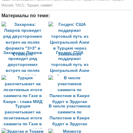
Россия
,
ТАСС
,
Турция
,
саммит
Материалы по теме:
Захарова: Лавров
Госдеп: США
проведет ряд
поддержат
двусторонних
торговый путь из
встреч на полях
Центральной Азии
формата "3+3" в
в Турцию через
Стамбуле
Закавказье
Турция
В числе участников
рассчитывает на
саммита по
позитивные итоги
Палестине в Каире
саммита по Газе в
будет и Эрдоган
Каире - глава МИД