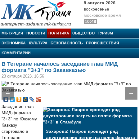
9 августа 2026
воскресенье
московское время
10:48
МК-Турция
МК-ТУРЦИЯ
НОВОСТИ
ПОЛИТИКА
ОБЩЕСТВО
ТУРИЗМ
ЭКОНОМИКА
КУЛЬТУРА
БЕЗОПАСНОСТЬ
ПРОИСШЕСТВИЯ
КОММЕНТАРИИ
В Тегеране началось заседание глав МИД
формата "3+3" по Закавказью
23 октября 2023, 16:56
←
→
Заседание глав
МИД формата
"3+3" по Южному
Кавказу
стартовало в
Захарова: Лавров проведет ряд
Тегеране,
двусторонних встреч на полях формата