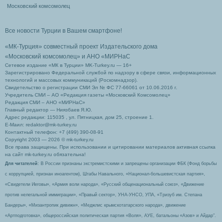
Московский комсомолец
Все новости Турции в Вашем смартфоне!
«МК-Турция» совместный проект Издательского дома
«Московский комсомолец»
и АНО «МИРНаС
Сетевое издание «МК в Турции» MK-Turkey.ru — 16+
Зарегистрировано Федеральной службой по надзору в сфере связи, информационных
технологий и массовых коммуникаций (Роскомнадзор).
Свидетельство о регистрации СМИ Эл № ФС 77-66061 от 10.06.2016 г.
Учредитель СМИ – АО «Редакция газеты «Московский Комсомолец»
Редакция СМИ – АНО «МИРНаС»
Главный редактор — Ниязбаев Я.Ю.
Адрес редакции: 115035 , ул. Пятницкая, дом 25, строение 1.
Е-Маил: redaktor@mk-turkey.ru
Контактный телефон: +7 (499) 390-08-91
Copyright 2003 — 2026 © mk-turkey.ru
Все права защищены. При использовании и цитировании материалов активная ссылка
на сайт mk-turkey.ru обязательна!
Для читателей
: В России признаны экстремистскими и запрещены организации ФБК (Фонд борьбы
с коррупцией, признан иноагентом), Штабы Навального, «Национал-большевистская партия»,
«Свидетели Иеговы», «Армия воли народа», «Русский общенациональный союз», «Движение
против нелегальной иммиграции», «Правый сектор», УНА-УНСО, УПА, «Тризуб им. Степана
Бандеры», «Мизантропик дивижн», «Меджлис крымскотатарского народа», движение
«Артподготовка», общероссийская политическая партия «Воля», АУЕ, батальоны «Азов» и Айдар″.