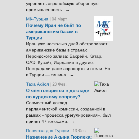
укреплять европейскую оборонную
промышленность. →
МК-Турция
| 04 Март
Почему Иран не бьёт по
американским базам в
Турции
Иран уже несколько дней обстреливает
американские базы в странах
Персидского залива: Бахрейн, Катар,
ОАЭ, Кувейт, Иордания и другие.
Пострадали даже аэропорты и отели. Но
в Турции — тишина. →
Таха Акйол
| 23 Фев.
О чём говорится в докладе
по курдскому вопросу?
Совместный доклад
парламентской комиссии, созданной в
рамках «процесса урегулирования», был
принят 47 голосами. →
Повестка дня Турции
| 13 Фев.
Назначение Акына Гюрлека: