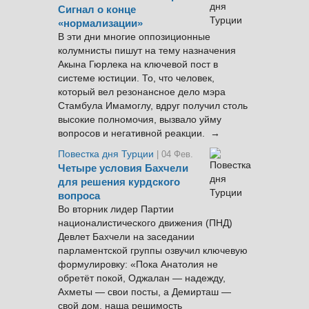
Сигнал о конце
«нормализации»
В эти дни многие оппозиционные
колумнисты пишут на тему назначения
Акына Гюрлека на ключевой пост в
системе юстиции. То, что человек,
который вел резонансное дело мэра
Стамбула Имамоглу, вдруг получил столь
высокие полномочия, вызвало уйму
вопросов и негативной реакции. →
Повестка дня Турции
| 04 Фев.
Четыре условия Бахчели
для решения курдского
вопроса
Во вторник лидер Партии
националистического движения (ПНД)
Девлет Бахчели на заседании
парламентской группы озвучил ключевую
формулировку: «Пока Анатолия не
обретёт покой, Оджалан — надежду,
Ахметы — свои посты, а Демирташ —
свой дом, наша решимость