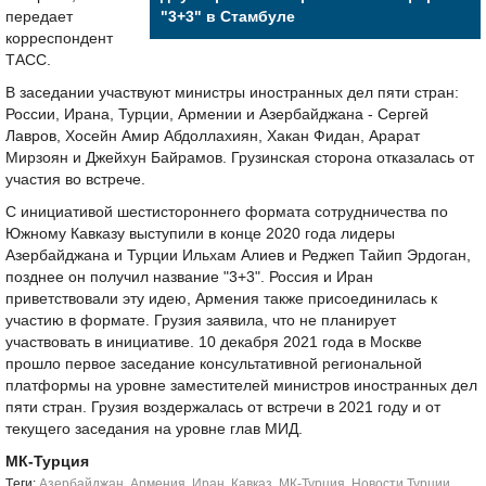
передает
"3+3" в Стамбуле
корреспондент
ТАСС.
В заседании участвуют министры иностранных дел пяти стран:
России, Ирана, Турции, Армении и Азербайджана - Сергей
Лавров, Хосейн Амир Абдоллахиян, Хакан Фидан, Арарат
Мирзоян и Джейхун Байрамов. Грузинская сторона отказалась от
участия во встрече.
С инициативой шестистороннего формата сотрудничества по
Южному Кавказу выступили в конце 2020 года лидеры
Азербайджана и Турции Ильхам Алиев и Реджеп Тайип Эрдоган,
позднее он получил название "3+3". Россия и Иран
приветствовали эту идею, Армения также присоединилась к
участию в формате. Грузия заявила, что не планирует
участвовать в инициативе. 10 декабря 2021 года в Москве
прошло первое заседание консультативной региональной
платформы на уровне заместителей министров иностранных дел
пяти стран. Грузия воздержалась от встречи в 2021 году и от
текущего заседания на уровне глав МИД.
МК-Турция
Tеги:
Азербайджан
,
Армения
,
Иран
,
Кавказ
,
МК-Турция
,
Новости Турции
,