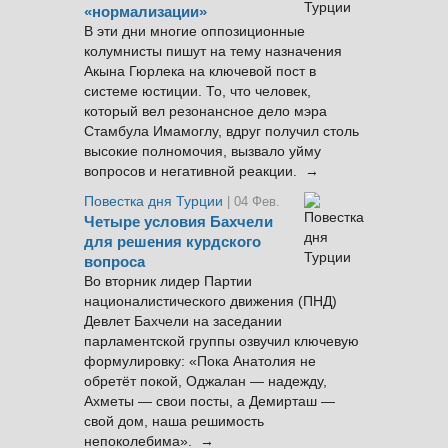
«нормализации»
В эти дни многие оппозиционные
колумнисты пишут на тему назначения
Акына Гюрлека на ключевой пост в
системе юстиции. То, что человек,
который вел резонансное дело мэра
Стамбула Имамоглу, вдруг получил столь
высокие полномочия, вызвало уйму
вопросов и негативной реакции. →
Повестка дня Турции
| 04 Фев.
Четыре условия Бахчели
для решения курдского
вопроса
Во вторник лидер Партии
националистического движения (ПНД)
Девлет Бахчели на заседании
парламентской группы озвучил ключевую
формулировку: «Пока Анатолия не
обретёт покой, Оджалан — надежду,
Ахметы — свои посты, а Демирташ —
свой дом, наша решимость
непоколебима». →