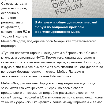
Союзом выгодна
для всех сторон,
особенно в
контексте
региональных
В Анталье пройдет дипломатический
конфликтов,
форум по вопросам проблем
заявил посол ЕС в
фрагментированного мира
Турции Николаус
Мейер-Ландрут, подчеркнув роль Анкары как стратегического
партнера.
«Турция является страной-кандидатом в Европейский Союз и
ключевым союзником НАТО. Кроме того, страна выступает в
качестве стратегического партнера здесь, в регионе. Так что, да,
я думаю, что мы все выиграем от активизации нашего диалога по
вопросам безопасности», — сказал Мейер-Ландрут в
эксклюзивном интервью газете Hürriyet 9 мая.
Мейер-Ландрут покинет Турцию в следующем месяце, когда
закончится его четырехлетний срок. Во время своего
прощального интервью он подробно рассказал о состоянии
связей между Турцией и ЕС и влиянии региональных конфликтов,
таких как украинский конфликт и война между Израилем и Хамас.