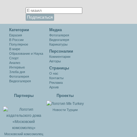
Категории
Медиа
Евразия
Фотогалерея
В России
Видеогалеря
Популярное
Карикатуры
В мире
Персоналии
Образование и Наука
Комментарии
Спорт
Авторы
Анализ
Интервью
Cтраницы
Злоба дня
О нас
Фотогалерея
Контакты
Видеогалерея
Реклама
Архив
Партнеры
Проекты
Новости Турции
Московский комсомолец