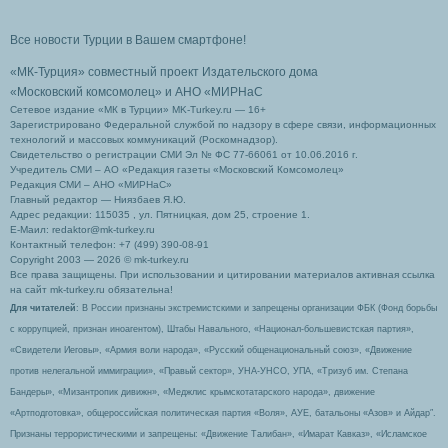
Все новости Турции в Вашем смартфоне!
«МК-Турция» совместный проект Издательского дома
«Московский комсомолец»
и АНО «МИРНаС
Сетевое издание «МК в Турции» MK-Turkey.ru — 16+
Зарегистрировано Федеральной службой по надзору в сфере связи, информационных
технологий и массовых коммуникаций (Роскомнадзор).
Свидетельство о регистрации СМИ Эл № ФС 77-66061 от 10.06.2016 г.
Учредитель СМИ – АО «Редакция газеты «Московский Комсомолец»
Редакция СМИ – АНО «МИРНаС»
Главный редактор — Ниязбаев Я.Ю.
Адрес редакции: 115035 , ул. Пятницкая, дом 25, строение 1.
Е-Маил: redaktor@mk-turkey.ru
Контактный телефон: +7 (499) 390-08-91
Copyright 2003 — 2026 © mk-turkey.ru
Все права защищены. При использовании и цитировании материалов активная ссылка
на сайт mk-turkey.ru обязательна!
Для читателей
: В России признаны экстремистскими и запрещены организации ФБК (Фонд борьбы
с коррупцией, признан иноагентом), Штабы Навального, «Национал-большевистская партия»,
«Свидетели Иеговы», «Армия воли народа», «Русский общенациональный союз», «Движение
против нелегальной иммиграции», «Правый сектор», УНА-УНСО, УПА, «Тризуб им. Степана
Бандеры», «Мизантропик дивижн», «Меджлис крымскотатарского народа», движение
«Артподготовка», общероссийская политическая партия «Воля», АУЕ, батальоны «Азов» и Айдар″.
Признаны террористическими и запрещены: «Движение Талибан», «Имарат Кавказ», «Исламское