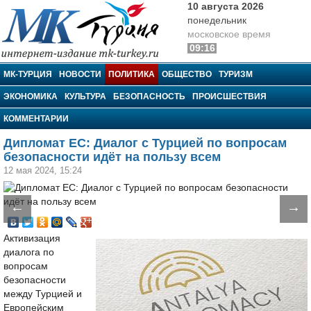
10 августа 2026
понедельник
московское время
09:16
МК-Турция
МК-ТУРЦИЯ
НОВОСТИ
ПОЛИТИКА
ОБЩЕСТВО
ТУРИЗМ
ЭКОНОМИКА
КУЛЬТУРА
БЕЗОПАСНОСТЬ
ПРОИСШЕСТВИЯ
КОММЕНТАРИИ
Дипломат ЕС: Диалог с Турцией по вопросам
безопасности идёт на пользу всем
12 мая 2024, 15:24
←
→
Активизация
диалога по
вопросам
безопасности
между Турцией и
Европейским