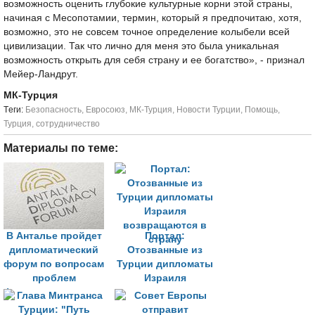
возможность оценить глубокие культурные корни этой страны,
начиная с Месопотамии, термин, который я предпочитаю, хотя,
возможно, это не совсем точное определение колыбели всей
цивилизации. Так что лично для меня это была уникальная
возможность открыть для себя страну и ее богатство», - признал
Мейер-Ландрут.
МК-Турция
Tеги:
Безопасность
,
Евросоюз
,
МК-Турция
,
Новости Турции
,
Помощь
,
Турция
,
сотрудничество
Материалы по теме:
В Анталье пройдет
Портал:
дипломатический
Отозванные из
форум по вопросам
Турции дипломаты
проблем
Израиля
фрагментированного
возвращаются в
мира
страну