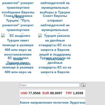
Глава Минтранса
Совет Европы
Турции: "Путь
отправит
развития" ускорит
наблюдателей на
транспортное
муниципальные
сообщение Европы
выборы в Турции
и Азии
ЕС выделил
Турция указала на
Турции пакет
двойные
помощи в размере
стандарты ЕС из-за
400 млн евро на
запрета в Европе
восстановление
акций в поддержку
после
Палестины
землетрясения
USD
77,9568
EUR
88,9097
TRY
1,6598
Какое направление политики Эрдогана