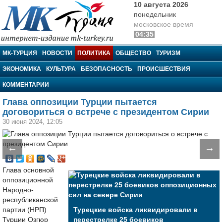
10 августа 2026
понедельник
московское время
04:35
МК-Турция
МК-ТУРЦИЯ
НОВОСТИ
ПОЛИТИКА
ОБЩЕСТВО
ТУРИЗМ
ЭКОНОМИКА
КУЛЬТУРА
БЕЗОПАСНОСТЬ
ПРОИСШЕСТВИЯ
КОММЕНТАРИИ
Глава оппозиции Турции пытается
договориться о встрече с президентом Сирии
30 июня 2024, 12:05
←
→
Глава основной
оппозиционной
Народно-
республиканской
партии (НРП)
Турецкие войска ликвидировали в
Турции Озгюр
перестрелке 25 боевиков