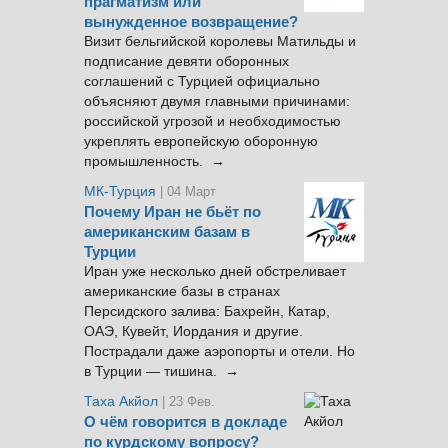
прагматизм или
вынужденное возвращение?
Визит бельгийской королевы Матильды и
подписание девяти оборонных
соглашений с Турцией официально
объясняют двумя главными причинами:
российской угрозой и необходимостью
укреплять европейскую оборонную
промышленность. →
МК-Турция
| 04 Март
Почему Иран не бьёт по
американским базам в
Турции
Иран уже несколько дней обстреливает
американские базы в странах
Персидского залива: Бахрейн, Катар,
ОАЭ, Кувейт, Иордания и другие.
Пострадали даже аэропорты и отели. Но
в Турции — тишина. →
Таха Акйол
| 23 Фев.
О чём говорится в докладе
по курдскому вопросу?