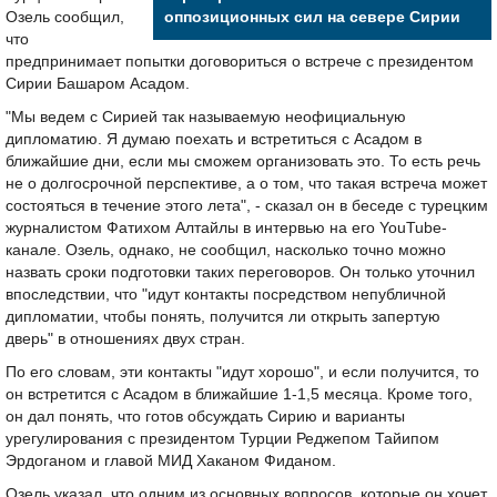
Озель сообщил,
оппозиционных сил на севере Сирии
что
предпринимает попытки договориться о встрече с президентом
Сирии Башаром Асадом.
"Мы ведем с Сирией так называемую неофициальную
дипломатию. Я думаю поехать и встретиться с Асадом в
ближайшие дни, если мы сможем организовать это. То есть речь
не о долгосрочной перспективе, а о том, что такая встреча может
состояться в течение этого лета", - сказал он в беседе с турецким
журналистом Фатихом Алтайлы в интервью на его YouTube-
канале. Озель, однако, не сообщил, насколько точно можно
назвать сроки подготовки таких переговоров. Он только уточнил
впоследствии, что "идут контакты посредством непубличной
дипломатии, чтобы понять, получится ли открыть запертую
дверь" в отношениях двух стран.
По его словам, эти контакты "идут хорошо", и если получится, то
он встретится с Асадом в ближайшие 1-1,5 месяца. Кроме того,
он дал понять, что готов обсуждать Сирию и варианты
урегулирования с президентом Турции Реджепом Тайипом
Эрдоганом и главой МИД Хаканом Фиданом.
Озель указал, что одним из основных вопросов, которые он хочет