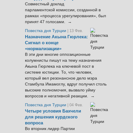
Совместный доклад
парламентской комиссии, созданной в
рамках «процесса урегулирования», был
принят 47 голосами. →
Повестка дня Турции
| 13 Фев.
Назначение Акына Гюрлека:
Сигнал о конце
«нормализации»
В эти дни многие оппозиционные
колумнисты пишут на тему назначения
Акына Гюрлека на ключевой пост в
системе юстиции. То, что человек,
который вел резонансное дело мэра
Стамбула Имамоглу, вдруг получил столь
высокие полномочия, вызвало уйму
вопросов и негативной реакции. →
Повестка дня Турции
| 04 Фев.
Четыре условия Бахчели
для решения курдского
вопроса
Во вторник лидер Партии