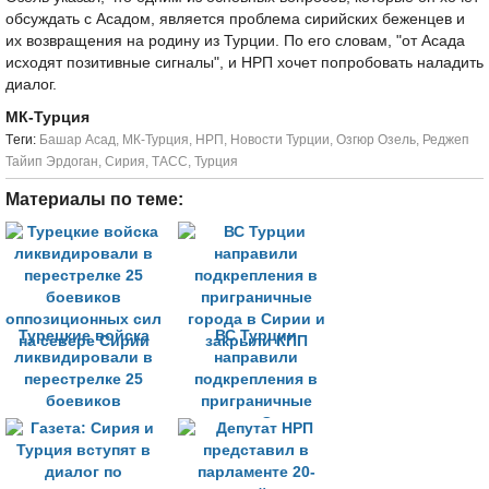
обсуждать с Асадом, является проблема сирийских беженцев и
их возвращения на родину из Турции. По его словам, "от Асада
исходят позитивные сигналы", и НРП хочет попробовать наладить
диалог.
МК-Турция
Tеги:
Башар Асад
,
МК-Турция
,
НРП
,
Новости Турции
,
Озгюр Озель
,
Реджеп
Тайип Эрдоган
,
Сирия
,
ТАСС
,
Турция
Материалы по теме:
Турецкие войска
ВС Турции
ликвидировали в
направили
перестрелке 25
подкрепления в
боевиков
приграничные
оппозиционных сил
города в Сирии и
на севере Сирии
закрыли КПП