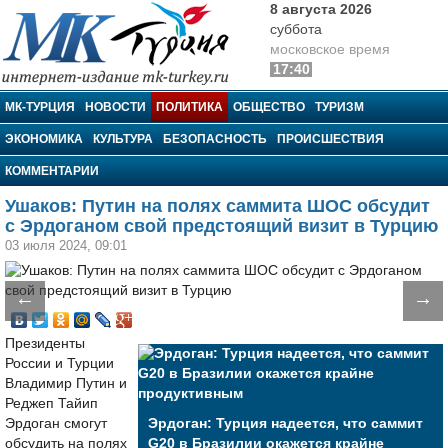
8 августа 2026
суббота
московское время
17:40
МК-Турция
МК-ТУРЦИЯ
НОВОСТИ
ПОЛИТИКА
ОБЩЕСТВО
ТУРИЗМ
ЭКОНОМИКА
КУЛЬТУРА
БЕЗОПАСНОСТЬ
ПРОИСШЕСТВИЯ
КОММЕНТАРИИ
Ушаков: Путин на полях саммита ШОС обсудит
с Эрдоганом свой предстоящий визит в Турцию
03 июля 2024, 09:01
←
→
Президенты
России и Турции
Владимир Путин и
Реджеп Тайип
Эрдоган смогут
Эрдоган: Турция надеется, что саммит
обсудить на полях
G20 в Бразилии окажется крайне