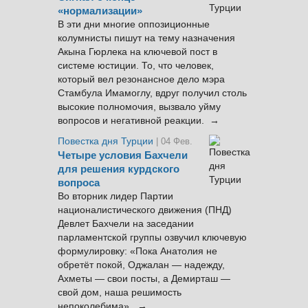
«нормализации»
В эти дни многие оппозиционные
колумнисты пишут на тему назначения
Акына Гюрлека на ключевой пост в
системе юстиции. То, что человек,
который вел резонансное дело мэра
Стамбула Имамоглу, вдруг получил столь
высокие полномочия, вызвало уйму
вопросов и негативной реакции. →
Повестка дня Турции
| 04 Фев.
Четыре условия Бахчели
для решения курдского
вопроса
Во вторник лидер Партии
националистического движения (ПНД)
Девлет Бахчели на заседании
парламентской группы озвучил ключевую
формулировку: «Пока Анатолия не
обретёт покой, Оджалан — надежду,
Ахметы — свои посты, а Демирташ —
свой дом, наша решимость
непоколебима». →