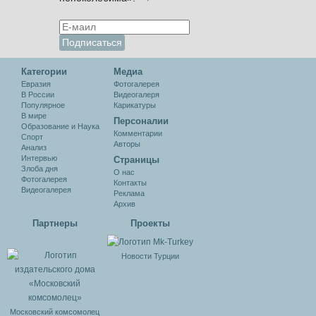
Категории
Медиа
Евразия
Фотогалерея
В России
Видеогалеря
Популярное
Карикатуры
В мире
Персоналии
Образование и Наука
Комментарии
Спорт
Авторы
Анализ
Интервью
Cтраницы
Злоба дня
О нас
Фотогалерея
Контакты
Видеогалерея
Реклама
Архив
Партнеры
Проекты
Новости Турции
Московский комсомолец