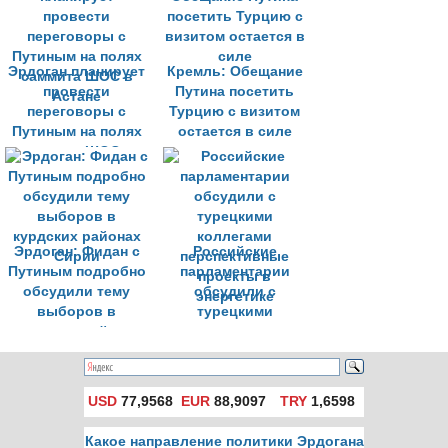
и Дамаска
Эрдоган планирует
Кремль: Обещание
провести
Путина посетить
переговоры с
Турцию с визитом
Путиным на полях
остается в силе
саммита ШОС в
Астане
Эрдоган: Фидан с
Российские
Путиным подробно
парламентарии
обсудили тему
обсудили с
выборов в
турецкими
курдских районах
коллегами
Сирии
перспективные
проекты в
энергетике
USD
77,9568
EUR
88,9097
TRY
1,6598
Какое направление политики Эрдогана