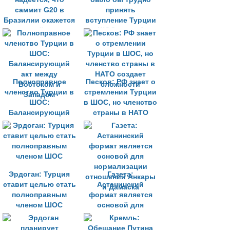
саммит G20 в
принять
Бразилии окажется
вступление Турции
крайне
в ШОС, если бы
продуктивным
Анкара это сделала
Полноправное
Песков: РФ знает о
членство Турции в
стремлении Турции
ШОС:
в ШОС, но членство
Балансирующий
страны в НАТО
акт между
создает сложности
Востоком и
Западом
Эрдоган: Турция
Газета:
ставит целью стать
Астанинский
полноправным
формат является
членом ШОС
основой для
нормализации
отношений Анкары