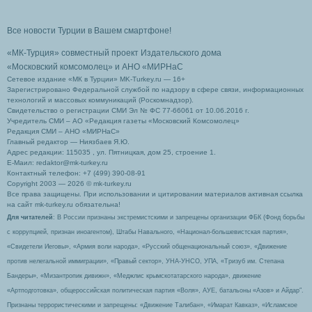
Все новости Турции в Вашем смартфоне!
«МК-Турция» совместный проект Издательского дома
«Московский комсомолец»
и АНО «МИРНаС
Сетевое издание «МК в Турции» MK-Turkey.ru — 16+
Зарегистрировано Федеральной службой по надзору в сфере связи, информационных
технологий и массовых коммуникаций (Роскомнадзор).
Свидетельство о регистрации СМИ Эл № ФС 77-66061 от 10.06.2016 г.
Учредитель СМИ – АО «Редакция газеты «Московский Комсомолец»
Редакция СМИ – АНО «МИРНаС»
Главный редактор — Ниязбаев Я.Ю.
Адрес редакции: 115035 , ул. Пятницкая, дом 25, строение 1.
Е-Маил: redaktor@mk-turkey.ru
Контактный телефон: +7 (499) 390-08-91
Copyright 2003 — 2026 © mk-turkey.ru
Все права защищены. При использовании и цитировании материалов активная ссылка
на сайт mk-turkey.ru обязательна!
Для читателей
: В России признаны экстремистскими и запрещены организации ФБК (Фонд борьбы
с коррупцией, признан иноагентом), Штабы Навального, «Национал-большевистская партия»,
«Свидетели Иеговы», «Армия воли народа», «Русский общенациональный союз», «Движение
против нелегальной иммиграции», «Правый сектор», УНА-УНСО, УПА, «Тризуб им. Степана
Бандеры», «Мизантропик дивижн», «Меджлис крымскотатарского народа», движение
«Артподготовка», общероссийская политическая партия «Воля», АУЕ, батальоны «Азов» и Айдар″.
Признаны террористическими и запрещены: «Движение Талибан», «Имарат Кавказ», «Исламское