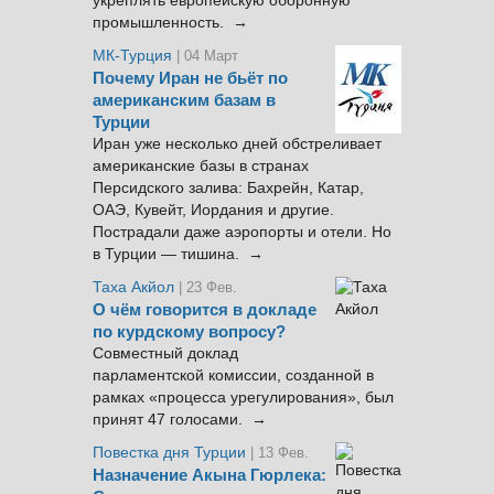
укреплять европейскую оборонную
промышленность. →
МК-Турция
| 04 Март
Почему Иран не бьёт по
американским базам в
Турции
Иран уже несколько дней обстреливает
американские базы в странах
Персидского залива: Бахрейн, Катар,
ОАЭ, Кувейт, Иордания и другие.
Пострадали даже аэропорты и отели. Но
в Турции — тишина. →
Таха Акйол
| 23 Фев.
О чём говорится в докладе
по курдскому вопросу?
Совместный доклад
парламентской комиссии, созданной в
рамках «процесса урегулирования», был
принят 47 голосами. →
Повестка дня Турции
| 13 Фев.
Назначение Акына Гюрлека: