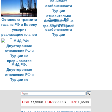
сложных ситуациях
Остановка транзита
Лавров: РФ
газа из РФ в Европу
понимает
ускорит
озабоченности
реализацию планов
Турции
Турции по
относительно
энергохабу
безопасности на
границе с Сирией
МИД РФ:
Двусторонние
отношения РФ и
Турции не
прерываются
USD
77,9568
EUR
88,9097
TRY
1,6598