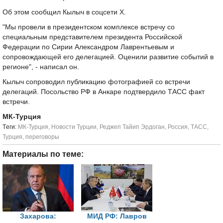
Об этом сообщил Кылыч в соцсети X.
"Мы провели в президентском комплексе встречу со
специальным представителем президента Российской
Федерации по Сирии Александром Лаврентьевым и
сопровождающей его делегацией. Оценили развитие событий в
регионе", - написал он.
Кылыч сопроводил публикацию фотографией со встречи
делегаций. Посольство РФ в Анкаре подтвердило ТАСС факт
встречи.
МК-Турция
Tеги:
МК-Турция
,
Новости Турции
,
Реджеп Тайип Эрдоган
,
Россия
,
ТАСС
,
Турция
,
переговоры
Материалы по теме:
Захарова:
МИД РФ: Лавров