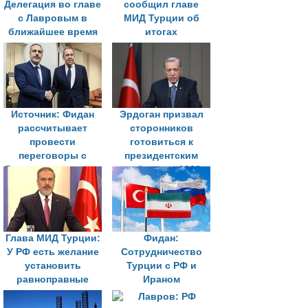
Делегация во главе
сообщил главе
с Лавровым в
МИД Турции об
ближайшее время
итогах
отправится в
состоявшихся в
Турцию
Эр-Рияде контактов
Источник: Фидан
Эрдоган призвал
рассчитывает
сторонников
провести
готовиться к
переговоры с
президентским
Лавровым на полях
выборам в 2028
встречи глав МИД
году
G20
Глава МИД Турции:
Фидан:
У РФ есть желание
Сотрудничество
установить
Турции с РФ и
равноправные
Ираном
отношения с
продолжалось
Сирией
даже в самых