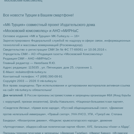
Московский комсомолец
Все новости Турции в Вашем смартфоне!
«МК-Турция» совместный проект Издательского дома
«Московский комсомолец»
и АНО «МИРНаС
Сетевое издание «МК в Турции» MK-Turkey.ru — 16+
Зарегистрировано Федеральной службой по надзору в сфере связи, информационных
технологий и массовых коммуникаций (Роскомнадзор).
Свидетельство о регистрации СМИ Эл № ФС 77-66061 от 10.06.2016 г.
Учредитель СМИ – АО «Редакция газеты «Московский Комсомолец»
Редакция СМИ – АНО «МИРНаС»
Главный редактор — Ниязбаев Я.Ю.
Адрес редакции: 115035 , ул. Пятницкая, дом 25, строение 1.
Е-Маил: redaktor@mk-turkey.ru
Контактный телефон: +7 (499) 390-08-91
Copyright 2003 — 2026 © mk-turkey.ru
Все права защищены. При использовании и цитировании материалов активная ссылка
на сайт mk-turkey.ru обязательна!
Для читателей
: В России признаны экстремистскими и запрещены организации ФБК (Фонд борьбы
с коррупцией, признан иноагентом), Штабы Навального, «Национал-большевистская партия»,
«Свидетели Иеговы», «Армия воли народа», «Русский общенациональный союз», «Движение
против нелегальной иммиграции», «Правый сектор», УНА-УНСО, УПА, «Тризуб им. Степана
Бандеры», «Мизантропик дивижн», «Меджлис крымскотатарского народа», движение
«Артподготовка», общероссийская политическая партия «Воля», АУЕ, батальоны «Азов» и Айдар″.
Признаны террористическими и запрещены: «Движение Талибан», «Имарат Кавказ», «Исламское