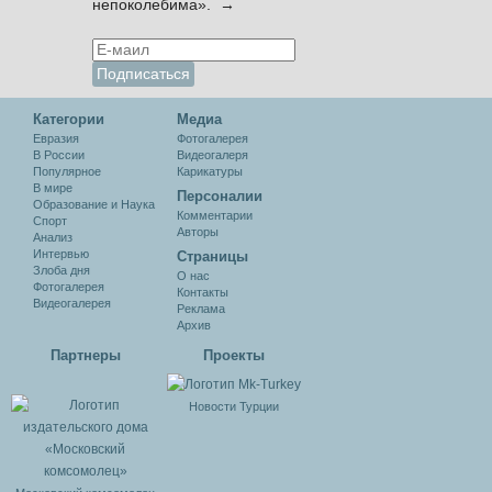
непоколебима». →
Категории
Медиа
Евразия
Фотогалерея
В России
Видеогалеря
Популярное
Карикатуры
В мире
Персоналии
Образование и Наука
Комментарии
Спорт
Авторы
Анализ
Интервью
Cтраницы
Злоба дня
О нас
Фотогалерея
Контакты
Видеогалерея
Реклама
Архив
Партнеры
Проекты
Новости Турции