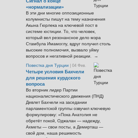
Сигнал о конце
«нормализации»
В эти дни многие оппозиционные
колумнисты пишут на тему назначения
Акына Гюрлека на ключевой пост в
системе юстиции. То, что человек,
который вел резонансное дело мэра
Стамбула Имамоглу, вдруг получил столь
высокие полномочия, вызвало уйму
вопросов и негативной реакции. →
Повестка дня Турции
| 04 Фев.
Четыре условия Бахчели
для решения курдского
вопроса
Во вторник лидер Партии
националистического движения (ПНД)
Девлет Бахчели на заседании
парламентской группы озвучил ключевую
формулировку: «Пока Анатолия не
обретёт покой, Оджалан — надежду,
Ахметы — свои посты, а Демирташ —
свой дом, наша решимость