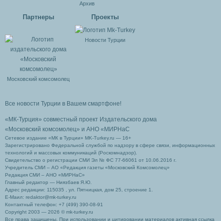
Архив
Партнеры
Проекты
Новости Турции
Московский комсомолец
Все новости Турции в Вашем смартфоне!
«МК-Турция» совместный проект Издательского дома
«Московский комсомолец»
и АНО «МИРНаС
Сетевое издание «МК в Турции» MK-Turkey.ru — 16+
Зарегистрировано Федеральной службой по надзору в сфере связи, информационных
технологий и массовых коммуникаций (Роскомнадзор).
Свидетельство о регистрации СМИ Эл № ФС 77-66061 от 10.06.2016 г.
Учредитель СМИ – АО «Редакция газеты «Московский Комсомолец»
Редакция СМИ – АНО «МИРНаС»
Главный редактор — Ниязбаев Я.Ю.
Адрес редакции: 115035 , ул. Пятницкая, дом 25, строение 1.
Е-Маил: redaktor@mk-turkey.ru
Контактный телефон: +7 (499) 390-08-91
Copyright 2003 — 2026 © mk-turkey.ru
Все права защищены. При использовании и цитировании материалов активная ссылка