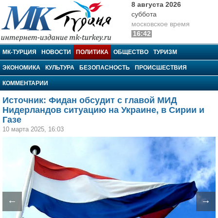
8 августа 2026
суббота
московское время
16:42
МК-Турция
МК-ТУРЦИЯ
НОВОСТИ
ПОЛИТИКА
ОБЩЕСТВО
ТУРИЗМ
ЭКОНОМИКА
КУЛЬТУРА
БЕЗОПАСНОСТЬ
ПРОИСШЕСТВИЯ
КОММЕНТАРИИ
Источник: Фидан обсудит с главой МИД
Нидерландов ситуацию на Украине, в Сирии и
Газе
10 марта 2025, 16:03
←
→