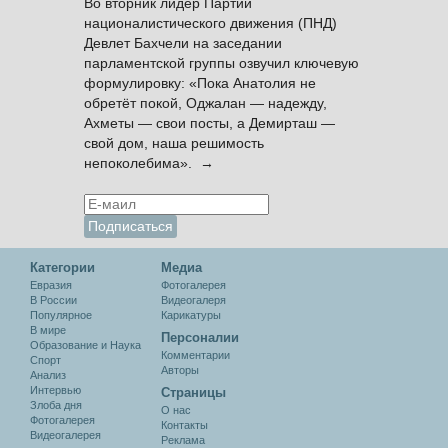
Во вторник лидер Партии
националистического движения (ПНД)
Девлет Бахчели на заседании
парламентской группы озвучил ключевую
формулировку: «Пока Анатолия не
обретёт покой, Оджалан — надежду,
Ахметы — свои посты, а Демирташ —
свой дом, наша решимость
непоколебима». →
Категории
Медиа
Евразия
Фотогалерея
В России
Видеогалеря
Популярное
Карикатуры
В мире
Персоналии
Образование и Наука
Комментарии
Спорт
Авторы
Анализ
Интервью
Cтраницы
Злоба дня
О нас
Фотогалерея
Контакты
Видеогалерея
Реклама