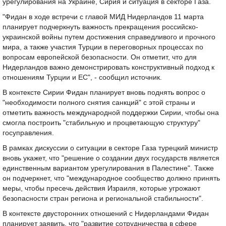
урегулирования на Украине, Сирия и ситуация в секторе Газа.
"Фидан в ходе встречи с главой МИД Нидерландов 11 марта
планирует подчеркнуть важность прекращения российско-
украинской войны путем достижения справедливого и прочного
мира, а также участия Турции в переговорных процессах по
вопросам европейской безопасности. Он отметит, что для
Нидерландов важно демонстрировать конструктивный подход к
отношениям Турции и ЕС", - сообщил источник.
В контексте Сирии Фидан планирует вновь поднять вопрос о
"необходимости полного снятия санкций" с этой страны и
отметить важность международной поддержки Сирии, чтобы она
смогла построить "стабильную и процветающую структуру"
госуправления.
В рамках дискуссии о ситуации в секторе Газа турецкий министр
вновь укажет, что "решение о создании двух государств является
единственным вариантом урегулирования в Палестине". Также
он подчеркнет, что "международное сообщество должно принять
меры, чтобы пресечь действия Израиля, которые угрожают
безопасности стран региона и региональной стабильности".
В контексте двусторонних отношений с Нидерландами Фидан
планирует заявить, что "развитие сотрудничества в сфере