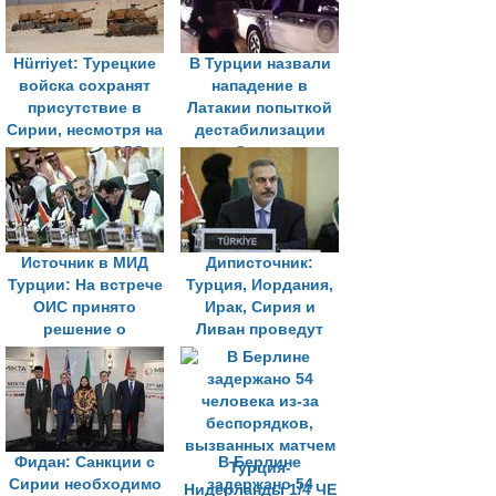
конфликта РФ и
Украины
Hürriyet: Турецкие
В Турции назвали
войска сохранят
нападение в
присутствие в
Латакии попыткой
Сирии, несмотря на
дестабилизации
соглашения СДС с
Сирии
Дамаском
Источник в МИД
Диписточник:
Турции: На встрече
Турция, Иордания,
ОИС принято
Ирак, Сирия и
решение о
Ливан проведут
восстановлении
совместные
членства Сирии
переговоры по
вопросам
безопасности
Фидан: Санкции с
В Берлине
Сирии необходимо
задержано 54