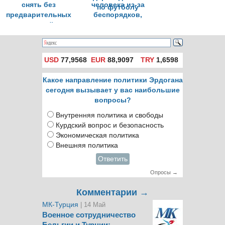
снять без
человека из-за
предварительных
беспорядков,
условий
вызванных матчем
Турция-
Нидерланды 1/4 ЧЕ
по футболу
USD
77,9568
EUR
88,9097
TRY
1,6598
Какое направление политики Эрдогана
сегодня вызывает у вас наибольшие
вопросы?
Внутренняя политика и свободы
Курдский вопрос и безопасность
Экономическая политика
Внешняя политика
Ответить
Опросы →
Комментарии →
МК-Турция
| 14 Май
Военное сотрудничество
Бельгии и Турции: