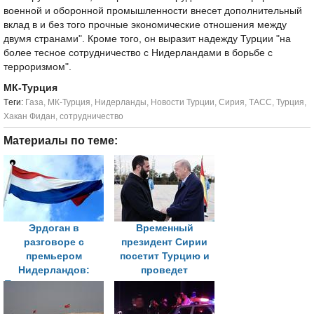
военной и оборонной промышленности внесет дополнительный
вклад в и без того прочные экономические отношения между
двумя странами". Кроме того, он выразит надежду Турции "на
более тесное сотрудничество с Нидерландами в борьбе с
терроризмом".
МК-Турция
Tеги:
Газа
,
МК-Турция
,
Нидерланды
,
Новости Турции
,
Сирия
,
ТАСС
,
Турция
,
Хакан Фидан
,
сотрудничество
Материалы по теме:
Эрдоган в
Временный
разговоре с
президент Сирии
премьером
посетит Турцию и
Нидерландов:
проведет
Турция стремится к
переговоры с
прочному мирному
Эрдоганом
урегулированию