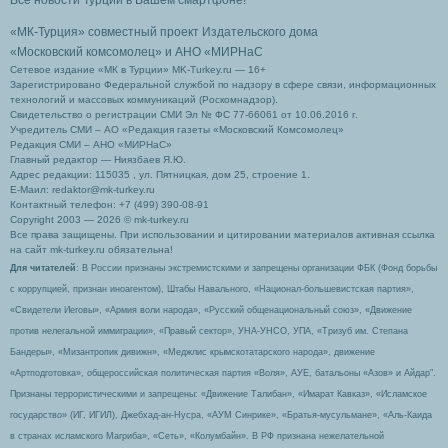
«МК-Турция» совместный проект Издательского дома
«Московский комсомолец»
и АНО «МИРНаС
Сетевое издание «МК в Турции» MK-Turkey.ru — 16+
Зарегистрировано Федеральной службой по надзору в сфере связи, информационных
технологий и массовых коммуникаций (Роскомнадзор).
Свидетельство о регистрации СМИ Эл № ФС 77-66061 от 10.06.2016 г.
Учредитель СМИ – АО «Редакция газеты «Московский Комсомолец»
Редакция СМИ – АНО «МИРНаС»
Главный редактор — Ниязбаев Я.Ю.
Адрес редакции: 115035 , ул. Пятницкая, дом 25, строение 1.
Е-Маил: redaktor@mk-turkey.ru
Контактный телефон: +7 (499) 390-08-91
Copyright 2003 — 2026 © mk-turkey.ru
Все права защищены. При использовании и цитировании материалов активная ссылка
на сайт mk-turkey.ru обязательна!
Для читателей
: В России признаны экстремистскими и запрещены организации ФБК (Фонд борьбы
с коррупцией, признан иноагентом), Штабы Навального, «Национал-большевистская партия»,
«Свидетели Иеговы», «Армия воли народа», «Русский общенациональный союз», «Движение
против нелегальной иммиграции», «Правый сектор», УНА-УНСО, УПА, «Тризуб им. Степана
Бандеры», «Мизантропик дивижн», «Меджлис крымскотатарского народа», движение
«Артподготовка», общероссийская политическая партия «Воля», АУЕ, батальоны «Азов» и Айдар″.
Признаны террористическими и запрещены: «Движение Талибан», «Имарат Кавказ», «Исламское
государство» (ИГ, ИГИЛ), Джебхад-ан-Нусра, «АУМ Синрике», «Братья-мусульмане», «Аль-Каида
в странах исламского Магриба», «Сеть», «Колумбайн». В РФ признана нежелательной