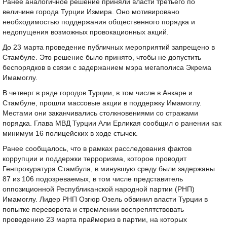
Ранее аналогичное решение приняли власти третьего по
величине города Турции Измира. Оно мотивировано
необходимостью поддержания общественного порядка и
недопущения возможных провокационных акций.
До 23 марта проведение публичных мероприятий запрещено в
Стамбуле. Это решение было принято, чтобы не допустить
беспорядков в связи с задержанием мэра мегаполиса Экрема
Имамоглу.
В четверг в ряде городов Турции, в том числе в Анкаре и
Стамбуле, прошли массовые акции в поддержку Имамоглу.
Местами они заканчивались столкновениями со стражами
порядка. Глава МВД Турции Али Ерликая сообщил о ранении как
минимум 16 полицейских в ходе стычек.
Ранее сообщалось, что в рамках расследования фактов
коррупции и поддержки терроризма, которое проводит
Генпрокуратура Стамбула, в минувшую среду были задержаны
87 из 106 подозреваемых, в том числе представитель
оппозиционной Республиканской народной партии (РНП)
Имамоглу. Лидер РНП Озгюр Озель обвинил власти Турции в
попытке переворота и стремлении воспрепятствовать
проведению 23 марта праймериз в партии, на которых