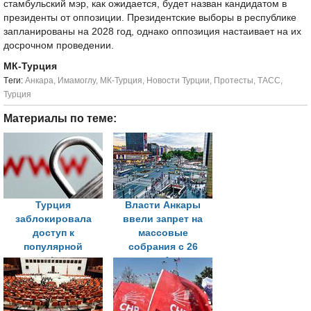
стамбульский мэр, как ожидается, будет назван кандидатом в
президенты от оппозиции. Президентские выборы в республике
запланированы на 2028 год, однако оппозиция настаивает на их
досрочном проведении.
МК-Турция
Tеги:
Анкара
,
Имамоглу
,
МК-Турция
,
Новости Турции
,
Протесты
,
ТАСС
,
Турция
Материалы по теме:
Турция
Власти Анкары
заблокировала
ввели запрет на
доступ к
массовые
популярной
собрания с 26
платформе
марта по 1 апреля
пищевой
безопасности