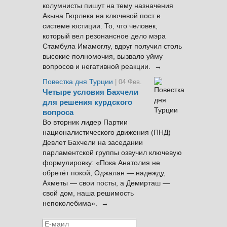
колумнисты пишут на тему назначения
Акына Гюрлека на ключевой пост в
системе юстиции. То, что человек,
который вел резонансное дело мэра
Стамбула Имамоглу, вдруг получил столь
высокие полномочия, вызвало уйму
вопросов и негативной реакции. →
Повестка дня Турции
| 04 Фев.
Четыре условия Бахчели
для решения курдского
вопроса
Во вторник лидер Партии
националистического движения (ПНД)
Девлет Бахчели на заседании
парламентской группы озвучил ключевую
формулировку: «Пока Анатолия не
обретёт покой, Оджалан — надежду,
Ахметы — свои посты, а Демирташ —
свой дом, наша решимость
непоколебима». →