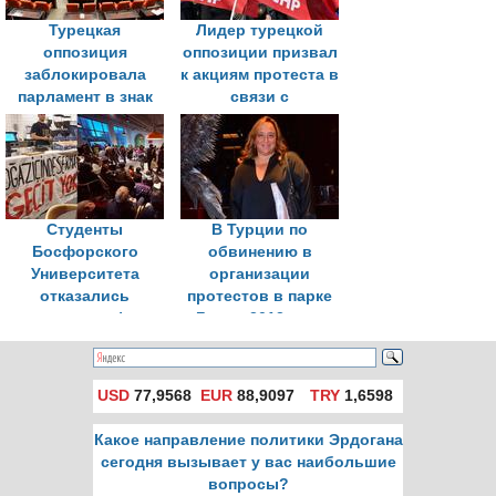
Турецкая
Лидер турецкой
оппозиция
оппозиции призвал
заблокировала
к акциям протеста в
парламент в знак
связи с
протеста из-за
задержанием мэра
задержания мэра
Стамбула
Стамбула
Студенты
В Турции по
Босфорского
обвинению в
Университета
организации
отказались
протестов в парке
покидать кафе в
Гези в 2013 году
знак протеста
задержан
против
известный кастинг-
приватизации
менеджер
USD
77,9568
EUR
88,9097
TRY
1,6598
Какое направление политики Эрдогана
сегодня вызывает у вас наибольшие
вопросы?