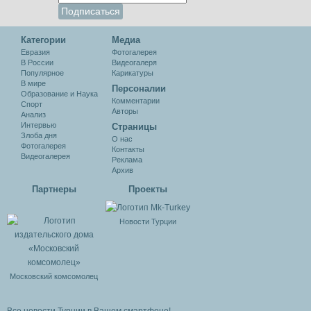
Категории
Медиа
Евразия
Фотогалерея
В России
Видеогалеря
Популярное
Карикатуры
В мире
Персоналии
Образование и Наука
Комментарии
Спорт
Авторы
Анализ
Интервью
Cтраницы
Злоба дня
О нас
Фотогалерея
Контакты
Видеогалерея
Реклама
Архив
Партнеры
Проекты
Новости Турции
Московский комсомолец
Все новости Турции в Вашем смартфоне!