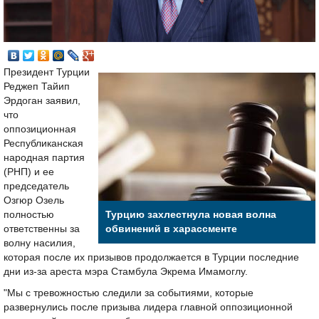
Президент Турции
Реджеп Тайип
Эрдоган заявил,
что
оппозиционная
Республиканская
народная партия
(РНП) и ее
председатель
Озгюр Озель
полностью
Турцию захлестнула новая волна
ответственны за
обвинений в харассменте
волну насилия,
которая после их призывов продолжается в Турции последние
дни из-за ареста мэра Стамбула Экрема Имамоглу.
"Мы с тревожностью следили за событиями, которые
развернулись после призыва лидера главной оппозиционной