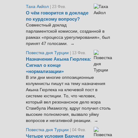
Таха Акйол
| 23 Фев.
О чём говорится в докладе
по курдскому вопросу?
Совместный доклад
парламентской комиссии, созданной в
рамках «процесса урегулирования», был
принят 47 голосами. →
Повестка дня Турции
| 13 Фев.
Назначение Акына Гюрлека:
Сигнал о конце
«нормализации»
В эти дни многие оппозиционные
колумнисты пишут на тему назначения
Акына Гюрлека на ключевой пост в
системе юстиции. То, что человек,
который вел резонансное дело мэра
Стамбула Имамоглу, вдруг получил столь
высокие полномочия, вызвало уйму
вопросов и негативной реакции. →
Повестка дня Турции
| 04 Фев.
Четыре условия Бахчели