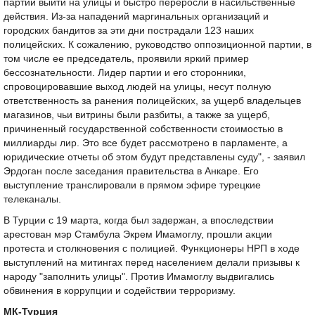
партии выйти на улицы и быстро переросли в насильственные
действия. Из-за нападений маргинальных организаций и
городских бандитов за эти дни пострадали 123 наших
полицейских. К сожалению, руководство оппозиционной партии, в
том числе ее председатель, проявили яркий пример
бессознательности. Лидер партии и его сторонники,
спровоцировавшие выход людей на улицы, несут полную
ответственность за ранения полицейских, за ущерб владельцев
магазинов, чьи витрины были разбиты, а также за ущерб,
причиненный государственной собственности стоимостью в
миллиарды лир. Это все будет рассмотрено в парламенте, а
юридические отчеты об этом будут представлены суду", - заявил
Эрдоган после заседания правительства в Анкаре. Его
выступление транслировали в прямом эфире турецкие
телеканалы.
В Турции с 19 марта, когда был задержан, а впоследствии
арестован мэр Стамбула Экрем Имамоглу, прошли акции
протеста и столкновения с полицией. Функционеры НРП в ходе
выступлений на митингах перед населением делали призывы к
народу "заполнить улицы". Против Имамоглу выдвигались
обвинения в коррупции и содействии терроризму.
МК-Турция