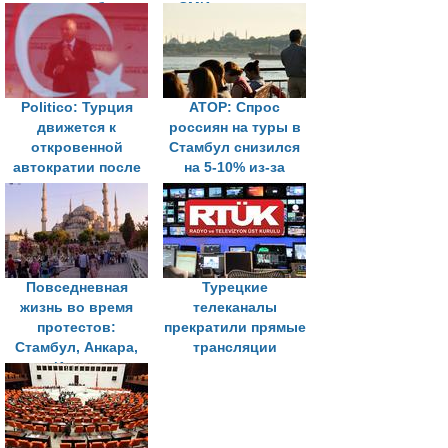
экономики будут
СМИ попытками
пресекаться
подрыва
экономики
Politico: Турция
АТОР: Спрос
движется к
россиян на туры в
откровенной
Стамбул снизился
автократии после
на 5-10% из-за
ареста главного
протестов
соперника
Эрдогана
Повседневная
Турецкие
жизнь во время
телеканалы
протестов:
прекратили прямые
Стамбул, Анкара,
трансляции
Измир
митингов и
протестов