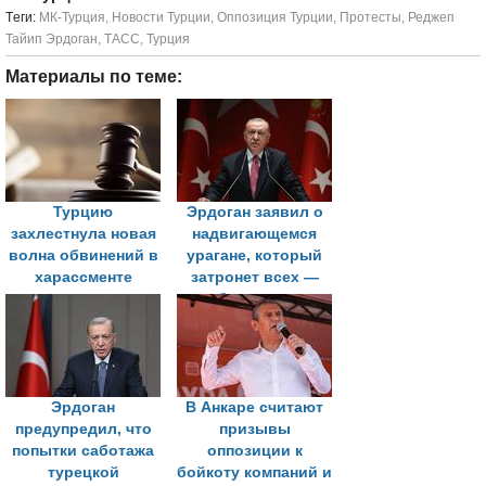
Tеги:
МК-Турция
,
Новости Турции
,
Оппозиция Турции
,
Протесты
,
Реджеп
Тайип Эрдоган
,
ТАСС
,
Турция
Материалы по теме:
Турцию
Эрдоган заявил о
захлестнула новая
надвигающемся
волна обвинений в
урагане, который
харассменте
затронет всех —
«больших и
малых»
Эрдоган
В Анкаре считают
предупредил, что
призывы
попытки саботажа
оппозиции к
турецкой
бойкоту компаний и