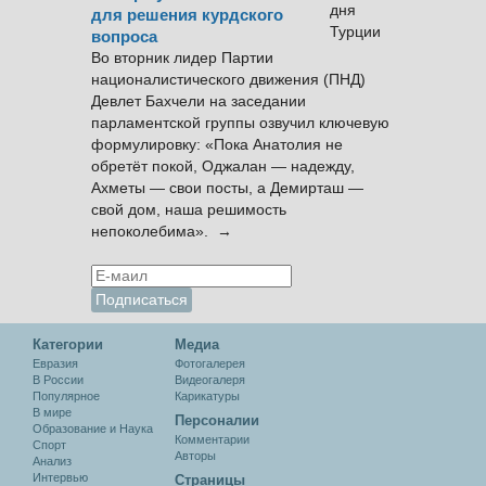
для решения курдского
вопроса
Во вторник лидер Партии
националистического движения (ПНД)
Девлет Бахчели на заседании
парламентской группы озвучил ключевую
формулировку: «Пока Анатолия не
обретёт покой, Оджалан — надежду,
Ахметы — свои посты, а Демирташ —
свой дом, наша решимость
непоколебима». →
Категории
Медиа
Евразия
Фотогалерея
В России
Видеогалеря
Популярное
Карикатуры
В мире
Персоналии
Образование и Наука
Комментарии
Спорт
Авторы
Анализ
Интервью
Cтраницы