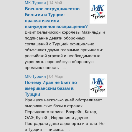
МК-Турция
| 14 Май
Военное сотрудничество
Бельгии и Турции:
прагматизм или
вынужденное возвращение?
Визит бельгийской королевы Матильды и
подписание девяти оборонных
соглашений с Турцией официально
объясняют двумя главными причинами:
российской угрозой и необходимостью
укреплять европейскую оборонную
промышленность. →
МК-Турция
| 04 Март
Почему Иран не бьёт по
американским базам в
Турции
Иран уже несколько дней обстреливает
американские базы в странах
Персидского залива: Бахрейн, Катар,
ОАЭ, Кувейт, Иордания и другие.
Пострадали даже аэропорты и отели. Но
в Турции — тишина. →