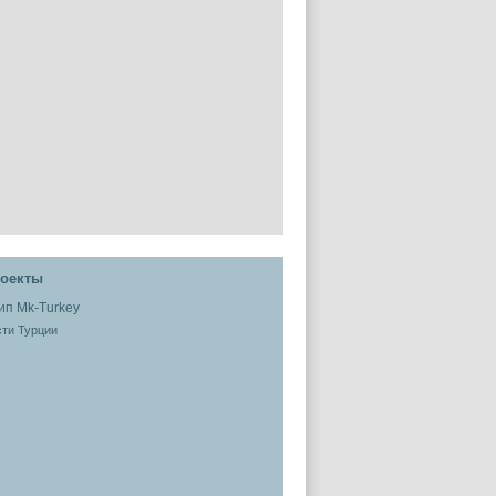
оекты
ти Турции