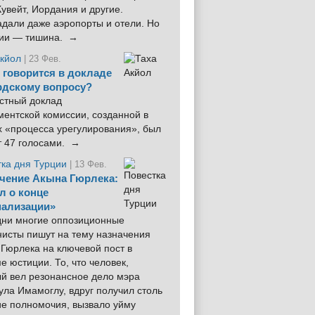
увейт, Иордания и другие.
дали даже аэропорты и отели. Но
ции — тишина. →
Акйол
| 23 Фев.
 говорится в докладе
рдскому вопросу?
стный доклад
ентской комиссии, созданной в
х «процесса урегулирования», был
т 47 голосами. →
тка дня Турции
| 13 Фев.
чение Акына Гюрлека:
л о конце
ализации»
 дни многие оппозиционные
нисты пишут на тему назначения
Гюрлека на ключевой пост в
е юстиции. То, что человек,
ый вел резонансное дело мэра
ла Имамоглу, вдруг получил столь
ие полномочия, вызвало уйму