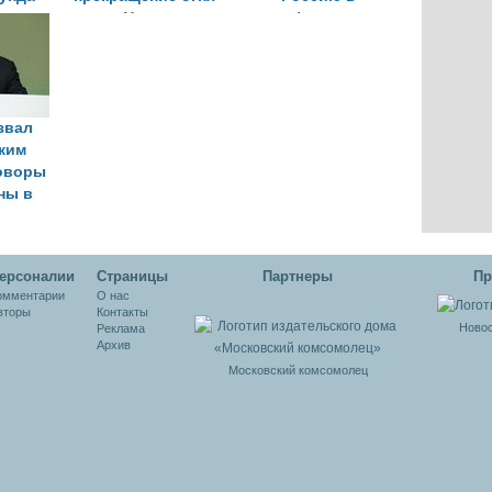
ов в
на Украине
конфликте на
е
Украине
звал
ким
оворы
ны в
 июня
ерсоналии
Cтраницы
Партнеры
Пр
омментарии
О нас
вторы
Контакты
Новос
Реклама
Архив
Московский комсомолец