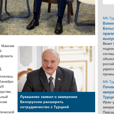
МК-Ту
Военн
Бельг
прагм
выну
Визит
и Максим
подпи
й
согла
нфликта
объяс
росси
Д.
укреп
промы
тоялась
-Жанейро
МК-Ту
VII
Почем
ерстве,
амери
льный
Лукашенко заявил о намерении
Турци
осам
Белоруссии расширить
Иран у
сотрудничество с Турцией
америк
тической
Персид