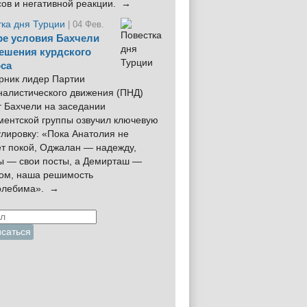
сов и негативной реакции. →
тка дня Турции
| 04 Фев.
е условия Бахчели
ешения курдского
са
рник лидер Партии
налистического движения (ПНД)
 Бахчели на заседании
ментской группы озвучил ключевую
лировку: «Пока Анатолия не
ёт покой, Оджалан — надежду,
ы — свои посты, а Демирташ —
дом, наша решимость
олебима». →