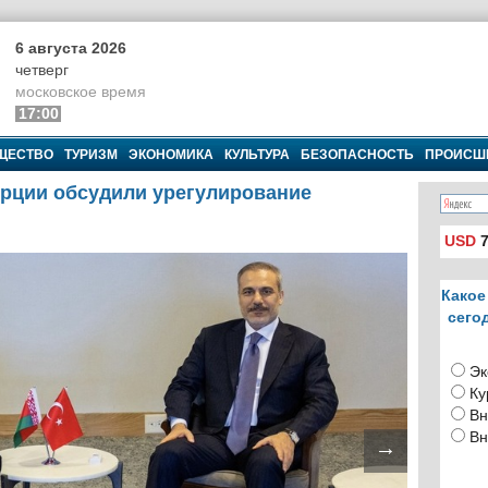
6 августа 2026
четверг
московское время
17:00
ЩЕСТВО
ТУРИЗМ
ЭКОНОМИКА
КУЛЬТУРА
БЕЗОПАСНОСТЬ
ПРОИСШ
рции обсудили урегулирование
USD
7
Какое
сего
Эк
Ку
Вн
Вн
→