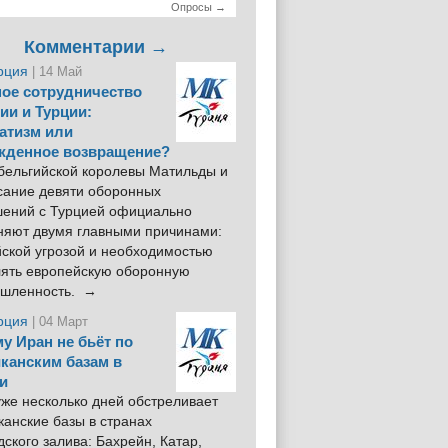
Опросы →
Комментарии →
рция
| 14 Май
ое сотрудничество
ии и Турции:
атизм или
жденное возвращение?
 бельгийской королевы Матильды и
сание девяти оборонных
шений с Турцией официально
няют двумя главными причинами:
йской угрозой и необходимостью
лять европейскую оборонную
шленность. →
рция
| 04 Март
у Иран не бьёт по
канским базам в
и
же несколько дней обстреливает
анские базы в странах
ского залива: Бахрейн, Катар,