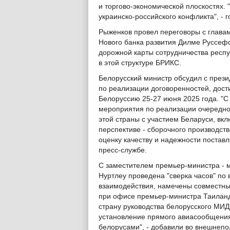
и торгово-экономической плоскостях.
украинско-российского конфликта", - 
Рыженков провел переговоры с главам
Нового банка развития Дилме Руссеф
дорожной карты сотрудничества респу
в этой структуре БРИКС.
Белорусский министр обсудил с през
по реализации договоренностей, дост
Белоруссию 25-27 июня 2025 года. "
мероприятия по реализации очередной
этой страны с участием Беларуси, вк
перспективе - сборочного производств
оценку качеству и надежности постав
пресс-службе.
С заместителем премьер-министра - 
Нуртлеу проведена "сверка часов" по
взаимодействия, намечены совместны
при офисе премьер-министра Таиланда
страну руководства белорусского МИД
установление прямого авиасообщени
белорусами", - добавили во внешнепо