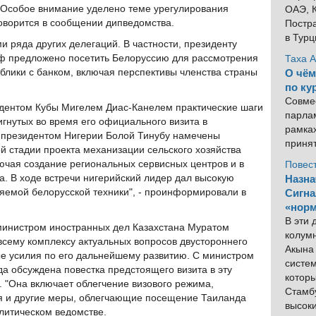
 "Особое внимание уделено теме урегулирования
ОАЭ, К
говорится в сообщении дипведомства.
Постра
в Тур
и ряда других делегаций. В частности, президенту
ф предложено посетить Белоруссию для рассмотрения
Таха 
блики с банком, включая перспективы членства страны
О чём
по ку
Совме
идентом Кубы Мигелем Диас-Канелем практические шаги
парлам
игнутых во время его официального визита в
рамка
С президентом Нигерии Болой Тинубу намечены
приня
 стадии проекта механизации сельского хозяйства
лючая создание региональных сервисных центров и в
Повес
а. В ходе встречи нигерийский лидер дал высокую
Назна
ляемой белорусской техники", - проинформировали в
Сигна
«норм
В эти
министром иностранных дел Казахстана Муратом
колум
 всему комплексу актуальных вопросов двустороннего
Акына 
е усилия по его дальнейшему развитию. С министром
систем
 обсуждена повестка предстоящего визита в эту
котор
. "Она включает облегчение визового режима,
Стамбу
я и другие меры, облегчающие посещение Таиланда
высок
литическом ведомстве.