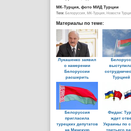
МК-Турция, фото МИД Турции
Tеги:
Белоруссия
,
МК-Турция
,
Новости Турц
Материалы по теме:
Лукашенко заявил
Белорусс
о намерении
выступила
Белоруссии
сотрудничес
расширить
Турцией
сотрудничество с
создании х
Турцией
многополяр
мира
Белоруссия
Фидан: Ту
пригласила
ждет отв
турецких депутатов
Украины по 
на Минскую
третьего р