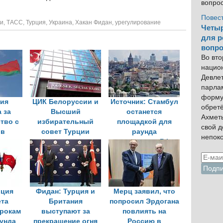
вопро
Повес
ии
,
ТАСС
,
Турция
,
Украина
,
Хакан Фидан
,
урегулирование
Четыр
для р
вопро
Во вто
нацио
Девлет
парла
форму
ия
ЦИК Белоруссии и
Источник: Стамбул
обрет
 за
Высший
останется
Ахмет
тво с
избирательный
площадкой для
свой 
 в
совет Турции
раунда
непок
артии
подписали
переговоров РФ и
ного
меморандум о
Украины
сотрудничестве
рция
Фидан: Турция и
Мерц заявил, что
ета
Британия
попросил Эрдогана
срокам
выступают за
повлиять на
аунда
прекращение огня
Россию в