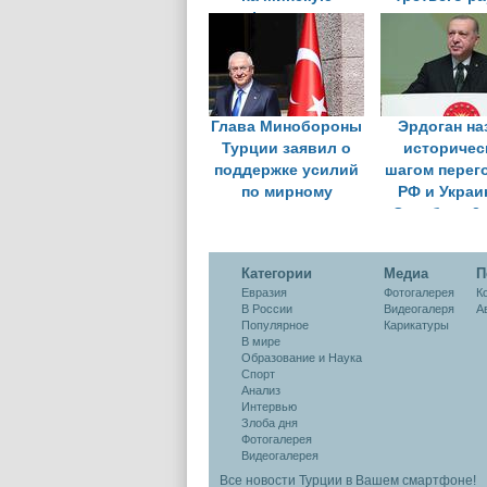
конференцию по
переговор
безопасности
Стамбул
Глава Минобороны
Эрдоган на
Турции заявил о
историчес
поддержке усилий
шагом перег
по мирному
РФ и Украи
урегулированию на
Стамбуле 2
Украине
Категории
Медиа
П
Евразия
Фотогалерея
К
В России
Видеогалеря
А
Популярное
Карикатуры
В мире
Образование и Наука
Спорт
Анализ
Интервью
Злоба дня
Фотогалерея
Видеогалерея
Все новости Турции в Вашем смартфоне!