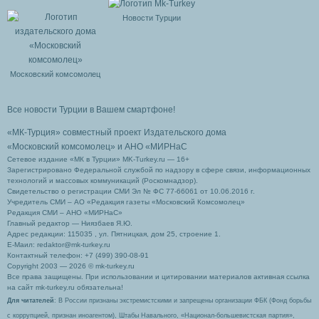
Новости Турции
Московский комсомолец
Все новости Турции в Вашем смартфоне!
«МК-Турция» совместный проект Издательского дома
«Московский комсомолец»
и АНО «МИРНаС
Сетевое издание «МК в Турции» MK-Turkey.ru — 16+
Зарегистрировано Федеральной службой по надзору в сфере связи, информационных
технологий и массовых коммуникаций (Роскомнадзор).
Свидетельство о регистрации СМИ Эл № ФС 77-66061 от 10.06.2016 г.
Учредитель СМИ – АО «Редакция газеты «Московский Комсомолец»
Редакция СМИ – АНО «МИРНаС»
Главный редактор — Ниязбаев Я.Ю.
Адрес редакции: 115035 , ул. Пятницкая, дом 25, строение 1.
Е-Маил: redaktor@mk-turkey.ru
Контактный телефон: +7 (499) 390-08-91
Copyright 2003 — 2026 © mk-turkey.ru
Все права защищены. При использовании и цитировании материалов активная ссылка
на сайт mk-turkey.ru обязательна!
Для читателей
: В России признаны экстремистскими и запрещены организации ФБК (Фонд борьбы
с коррупцией, признан иноагентом), Штабы Навального, «Национал-большевистская партия»,