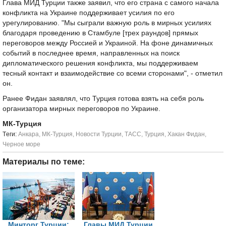
Глава МИД Турции также заявил, что его страна с самого начала
конфликта на Украине поддерживает усилия по его
урегулированию. "Мы сыграли важную роль в мирных усилиях
благодаря проведению в Стамбуле [трех раундов] прямых
переговоров между Россией и Украиной. На фоне динамичных
событий в последнее время, направленных на поиск
дипломатического решения конфликта, мы поддерживаем
тесный контакт и взаимодействие со всеми сторонами", - отметил
он.
Ранее Фидан заявлял, что Турция готова взять на себя роль
организатора мирных переговоров по Украине.
МК-Турция
Tеги:
Анкара
,
МК-Турция
,
Новости Турции
,
ТАСС
,
Турция
,
Хакан Фидан
,
Черное море
Материалы по теме:
Минторг Турции:
Главы МИД Турции