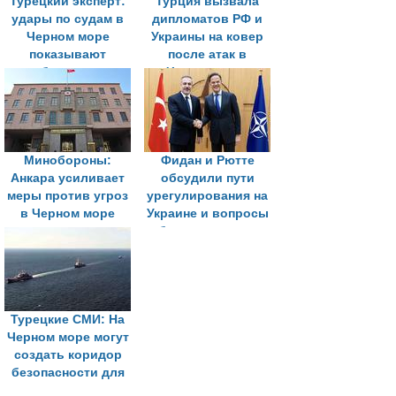
Турецкий эксперт:
Турция вызвала
удары по судам в
дипломатов РФ и
Черном море
Украины на ковер
показывают
после атак в
необходимость
Черном море
пересмотра мер
безопасности
Минобороны:
Фидан и Рютте
Анкара усиливает
обсудили пути
меры против угроз
урегулирования на
в Черном море
Украине и вопросы
безопасности в
Черноморском
регионе
Турецкие СМИ: На
Черном море могут
создать коридор
безопасности для
гражданских судов