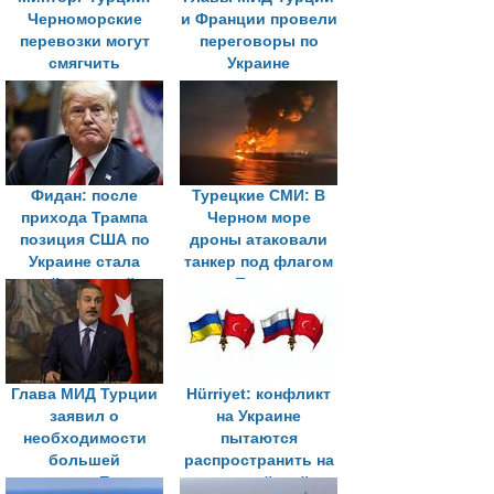
Черноморские
и Франции провели
перевозки могут
переговоры по
смягчить
Украине
последствия
кризиса вокруг
Иран
Фидан: после
Турецкие СМИ: В
прихода Трампа
Черном море
позиция США по
дроны атаковали
Украине стала
танкер под флагом
нейтральной
Палау
Глава МИД Турции
Hürriyet: конфликт
заявил о
на Украине
необходимости
пытаются
большей
распространить на
автономии Европы
европейский