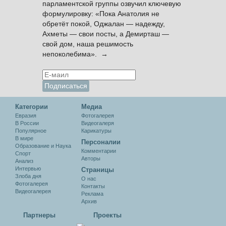
парламентской группы озвучил ключевую
формулировку: «Пока Анатолия не
обретёт покой, Оджалан — надежду,
Ахметы — свои посты, а Демирташ —
свой дом, наша решимость
непоколебима». →
Категории
Медиа
Евразия
Фотогалерея
В России
Видеогалеря
Популярное
Карикатуры
В мире
Персоналии
Образование и Наука
Комментарии
Спорт
Авторы
Анализ
Интервью
Cтраницы
Злоба дня
О нас
Фотогалерея
Контакты
Видеогалерея
Реклама
Архив
Партнеры
Проекты