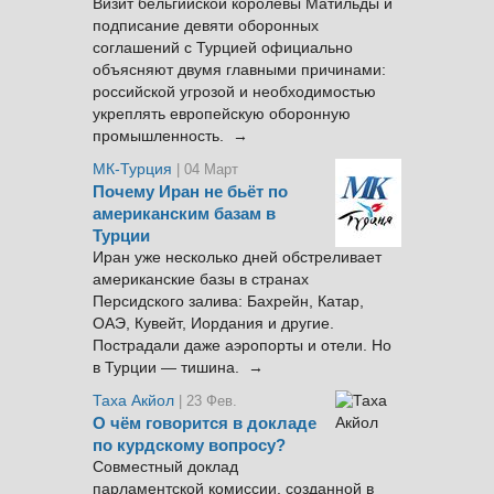
Визит бельгийской королевы Матильды и
подписание девяти оборонных
соглашений с Турцией официально
объясняют двумя главными причинами:
российской угрозой и необходимостью
укреплять европейскую оборонную
промышленность. →
МК-Турция
| 04 Март
Почему Иран не бьёт по
американским базам в
Турции
Иран уже несколько дней обстреливает
американские базы в странах
Персидского залива: Бахрейн, Катар,
ОАЭ, Кувейт, Иордания и другие.
Пострадали даже аэропорты и отели. Но
в Турции — тишина. →
Таха Акйол
| 23 Фев.
О чём говорится в докладе
по курдскому вопросу?
Совместный доклад
парламентской комиссии, созданной в