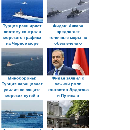
в сфере
континент
безопасности
Турция расширяет
Фидан: Анкара
систему контроля
предлагает
морского трафика
точечные меры по
на Черное море
обеспечению
безопасности
судоходства
Минобороны:
Фидан заявил о
Турция наращивает
важной роли
усилия по защите
контактов Эрдогана
морских путей в
и Путина в
Чёрном море
астанинском
формате