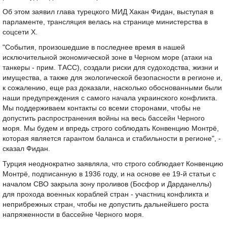
Об этом заявил глава турецкого МИД Хакан Фидан, выступая в
парламенте, трансляция велась на странице министерства в
соцсети X.
"События, произошедшие в последнее время в нашей
исключительной экономической зоне в Черном море (атаки на
танкеры - прим. ТАСС), создали риски для судоходства, жизни и
имущества, а также для экологической безопасности в регионе и,
к сожалению, еще раз доказали, насколько обоснованными были
наши предупреждения с самого начала украинского конфликта.
Мы поддерживаем контакты со всеми сторонами, чтобы не
допустить распространения войны на весь бассейн Черного
моря. Мы будем и впредь строго соблюдать Конвенцию Монтрё,
которая является гарантом баланса и стабильности в регионе", -
сказал Фидан.
Турция неоднократно заявляла, что строго соблюдает Конвенцию
Монтрё, подписанную в 1936 году, и на основе ее 19-й статьи с
началом СВО закрыла зону проливов (Босфор и Дарданеллы)
для прохода военных кораблей стран - участниц конфликта и
неприбрежных стран, чтобы не допустить дальнейшего роста
напряженности в бассейне Черного моря.