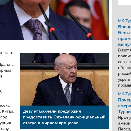
МК-Ту
Военн
Бельг
прагм
выну
Визит
ческого
подпи
согла
Ирана в
объяс
мирный
росси
 в
укреп
промы
,
МК-Ту
Почем
нсека
амери
 Китай,
Девлет Бахчели предложил
Турци
 под
предоставить Оджалану официальный
Иран у
Турция
статус в мирном процессе
америк
иву", -
Персид