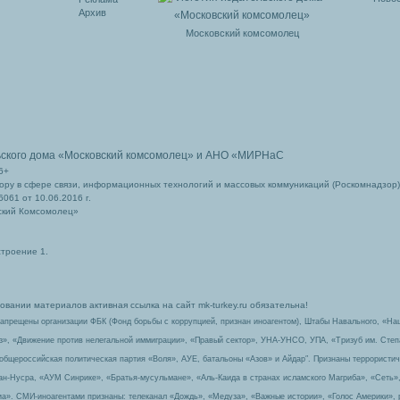
Архив
Московский комсомолец
ьского дома
«Московский комсомолец»
и АНО «МИРНаС
6+
ру в сфере связи, информационных технологий и массовых коммуникаций (Роскомнадзор)
061 от 10.06.2016 г.
ский Комсомолец»
строение 1.
вании материалов активная ссылка на сайт mk-turkey.ru обязательна!
запрещены организации ФБК (Фонд борьбы с коррупцией, признан иноагентом), Штабы Навального, «На
з», «Движение против нелегальной иммиграции», «Правый сектор», УНА-УНСО, УПА, «Тризуб им. Сте
 общероссийская политическая партия «Воля», АУЕ, батальоны «Азов» и Айдар″. Признаны террорист
-ан-Нусра, «АУМ Синрике», «Братья-мусульмане», «Аль-Каида в странах исламского Магриба», «Сеть»
а». СМИ-иноагентами признаны: телеканал «Дождь», «Медуза», «Важные истории», «Голос Америки», 