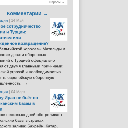
Опросы →
Комментарии →
рция
| 14 Май
ое сотрудничество
ии и Турции:
атизм или
жденное возвращение?
 бельгийской королевы Матильды и
сание девяти оборонных
шений с Турцией официально
няют двумя главными причинами:
йской угрозой и необходимостью
лять европейскую оборонную
шленность. →
рция
| 04 Март
у Иран не бьёт по
канским базам в
и
же несколько дней обстреливает
анские базы в странах
ского залива: Бахрейн, Катар,