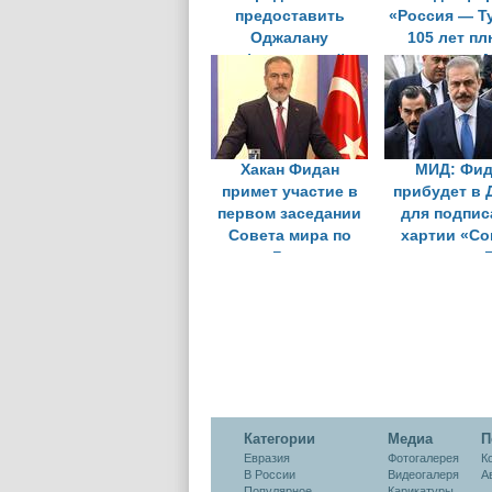
предоставить
«Россия — Т
Оджалану
105 лет п
официальный
состоится в 
статус в мирном
22 апре
процессе
Хакан Фидан
МИД: Фид
примет участие в
прибудет в 
первом заседании
для подпис
Совета мира по
хартии «Со
Газе
мира» по 
Категории
Медиа
П
Евразия
Фотогалерея
К
В России
Видеогалеря
А
Популярное
Карикатуры