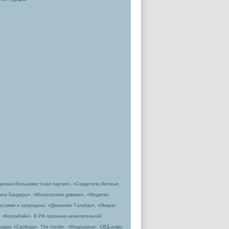
.
ционал-большевистская партия», «Свидетели Иеговы»,
пана Бандеры», «Мизантропик дивижн», «Меджлис
ическими и запрещены: «Движение Талибан», «Имарат
, «Колумбайн». В РФ признана нежелательной
радио «Свобода», The Insider, «Медиазона», ОВД-инфо.