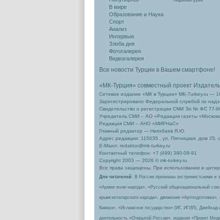
В мире
Образование и Наука
Спорт
Анализ
Интервью
Злоба дня
Фотогалерея
Видеогалерея
Все новости Турции в Вашем смартфоне!
«МК-Турция» совместный проект Издател
Сетевое издание «МК в Турции» MK-Turkey.ru — 1
Зарегистрировано Федеральной службой по надзо
Свидетельство о регистрации СМИ Эл № ФС 77-66
Учредитель СМИ – АО «Редакция газеты «Москов
Редакция СМИ – АНО «МИРНаС»
Главный редактор — Ниязбаев Я.Ю.
Адрес редакции: 115035 , ул. Пятницкая, дом 25, 
Е-Маил: redaktor@mk-turkey.ru
Контактный телефон: +7 (499) 390-08-91
Copyright 2003 — 2026 © mk-turkey.ru
Все права защищены. При использовании и цитиро
Для читателей
: В России признаны экстремистскими и 
«Армия воли народа», «Русский общенациональный сою
крымскотатарского народа», движение «Артподготовка»,
Кавказ», «Исламское государство» (ИГ, ИГИЛ), Джебхад
деятельность «Открытой России», издания «Проект Меди