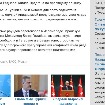
та Реджепа Тайипа Эрдогана по правящему альянсу.
ОАЭ, К
Постра
ьянс Турции с РФ и Китаем для противодействия
в Тур
аналогичной инициативой неоднократно выступал лидер
к, отмечая, что это позволит предотвратить новую
Таха 
О чём
по ку
лько раундов переговоров в Исламабаде. Иранскую
Совме
нта Мохаммад Багер Галибаф, американскую - вице-
парлам
 сообщили в Тегеране и в Вашингтоне, сторонам не
рамка
су долгосрочного урегулирования конфликта из-за ряда
приня
ого раунда переговоров остаются неизвестными.
Повес
Назна
урции
,
ТАСС
,
Турция
Сигна
«норм
В эти
колум
Акына 
систем
котор
Стамбу
а:
Глава МИД Турции
Эрдоган выразил
высок
рум
заявил о
надежду на