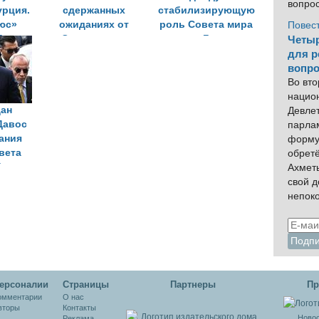
вопро
урция.
сдержанных
стабилизирующую
люс»
ожиданиях от
роль Совета мира
Повес
Москве
«Совета мира»
по Газе
Четыр
ля
для р
вопро
Во вто
нацио
ан
Девлет
Давос
парла
ания
форму
вета
обрет
Газе
Ахмет
свой 
непок
ерсоналии
Cтраницы
Партнеры
Пр
омментарии
О нас
вторы
Контакты
Новос
Реклама