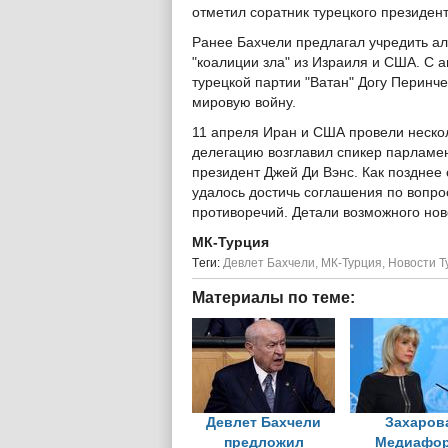
отметил соратник турецкого президен
Ранее Бахчели предлагал учредить ал
"коалиции зла" из Израиля и США. С 
турецкой партии "Ватан" Догу Перинче
мировую войну.
11 апреля Иран и США провели неско
делегацию возглавил спикер парламе
президент Джей Ди Вэнс. Как позднее
удалось достичь соглашения по вопро
противоречий. Детали возможного нов
МК-Турция
Tеги:
Девлет Бахчели
,
МК-Турция
,
Новости Т
Материалы по теме:
Девлет Бахчели
Захаров
предложил
Медиафо