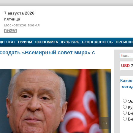
7 августа 2026
пятница
московское время
07:43
ЩЕСТВО
ТУРИЗМ
ЭКОНОМИКА
КУЛЬТУРА
БЕЗОПАСНОСТЬ
ПРОИСШ
создать «Всемирный совет мира» с
USD
7
Какое
сего
Эк
Ку
Вн
Вн
→