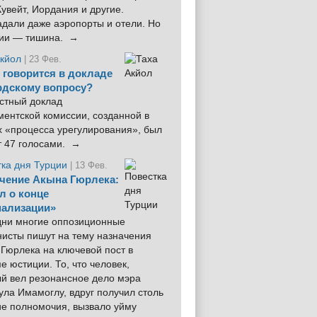
увейт, Иордания и другие.
дали даже аэропорты и отели. Но
ции — тишина. →
Акйол
| 23 Фев.
 говорится в докладе
рдскому вопросу?
стный доклад
ентской комиссии, созданной в
х «процесса урегулирования», был
т 47 голосами. →
тка дня Турции
| 13 Фев.
чение Акына Гюрлека:
л о конце
ализации»
 дни многие оппозиционные
нисты пишут на тему назначения
Гюрлека на ключевой пост в
е юстиции. То, что человек,
ый вел резонансное дело мэра
ла Имамоглу, вдруг получил столь
ие полномочия, вызвало уйму