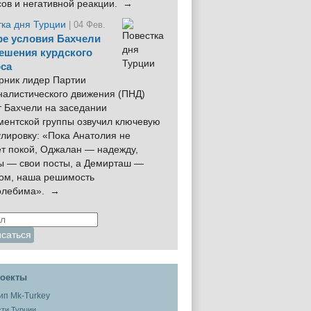
сов и негативной реакции. →
тка дня Турции
| 04 Фев.
е условия Бахчели
ешения курдского
са
рник лидер Партии
налистического движения (ПНД)
 Бахчели на заседании
ментской группы озвучил ключевую
лировку: «Пока Анатолия не
ёт покой, Оджалан — надежду,
ы — свои посты, а Демирташ —
дом, наша решимость
олебима». →
оекты
ти Турции