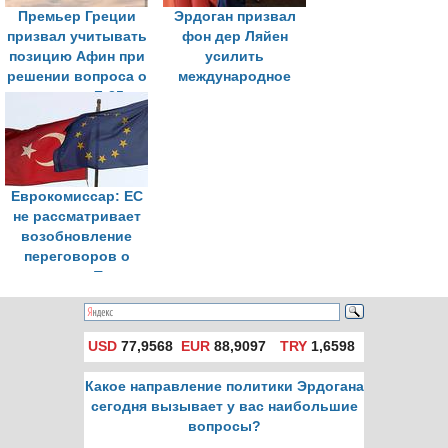
Премьер Греции
Эрдоган призвал
призвал учитывать
фон дер Ляйен
позицию Афин при
усилить
решении вопроса о
международное
продаже F-35
давление на
Турции
Израиль
Еврокомиссар: ЕС
не рассматривает
возобновление
переговоров о
вступлении Турции
USD
77,9568
EUR
88,9097
TRY
1,6598
Какое направление политики Эрдогана
сегодня вызывает у вас наибольшие
вопросы?