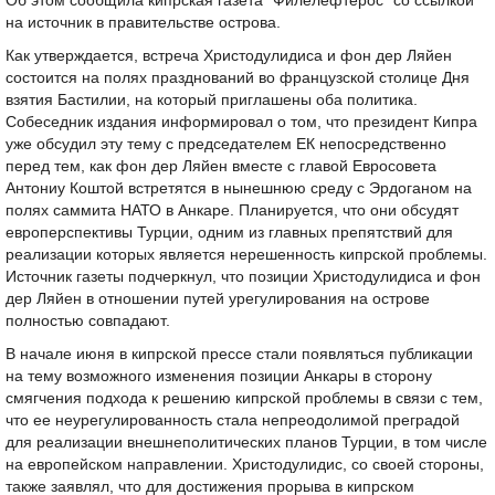
Об этом сообщила кипрская газета "Филелефтерос" со ссылкой
на источник в правительстве острова.
Как утверждается, встреча Христодулидиса и фон дер Ляйен
состоится на полях празднований во французской столице Дня
взятия Бастилии, на который приглашены оба политика.
Собеседник издания информировал о том, что президент Кипра
уже обсудил эту тему с председателем ЕК непосредственно
перед тем, как фон дер Ляйен вместе с главой Евросовета
Антониу Коштой встретятся в нынешнюю среду с Эрдоганом на
полях саммита НАТО в Анкаре. Планируется, что они обсудят
европерспективы Турции, одним из главных препятствий для
реализации которых является нерешенность кипрской проблемы.
Источник газеты подчеркнул, что позиции Христодулидиса и фон
дер Ляйен в отношении путей урегулирования на острове
полностью совпадают.
В начале июня в кипрской прессе стали появляться публикации
на тему возможного изменения позиции Анкары в сторону
смягчения подхода к решению кипрской проблемы в связи с тем,
что ее неурегулированность стала непреодолимой преградой
для реализации внешнеполитических планов Турции, в том числе
на европейском направлении. Христодулидис, со своей стороны,
также заявлял, что для достижения прорыва в кипрском