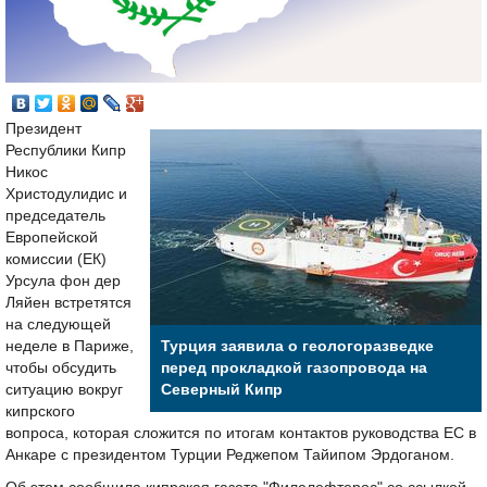
Президент
Республики Кипр
Никос
Христодулидис и
председатель
Европейской
комиссии (ЕК)
Урсула фон дер
Ляйен встретятся
на следующей
неделе в Париже,
Турция заявила о геологоразведке
чтобы обсудить
перед прокладкой газопровода на
ситуацию вокруг
Северный Кипр
кипрского
вопроса, которая сложится по итогам контактов руководства ЕС в
Анкаре с президентом Турции Реджепом Тайипом Эрдоганом.