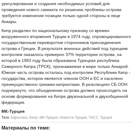
урегулировании и создания необходимых условий для
проведения нового саммита по решению проблемы острова
требуется изменение позиции только одной стороны в лице
Анкары.
Кипр разделен по национальному признаку со времен
вооруженного вторжения Турции в 1974 году, спровоцированного
государственным переворотом сторонников присоединения
острова к Греции. В результате военных действий под турецким
контролем оказалось примерно 37% территории острова, на
которой в 1983 году была образована Турецкая республика
Северного Кипра (ТРСК), признаваемая в мире только Анкарой.
Южная часть острова осталась под контролем Республики Кипр -
государства, которое является членом ООН и ЕС и населено
преимущественно греками-киприотами. В резолюциях СБ ООН
подчеркнуто, что объединение острова должно происходить на
основе формирования на Кипре двузональной и двухобщинной
федерации.
МК-Турция
Tеги:
Евросоюз
,
Кипр
,
МК-Турция
,
Новости Турции
,
ТАСС
,
Турция
Материалы по теме: