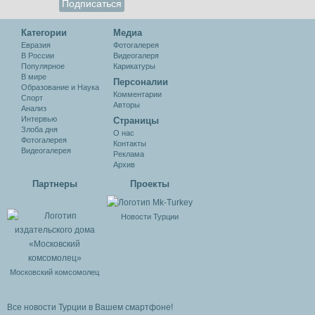
Категории
Медиа
Евразия
Фотогалерея
В России
Видеогалеря
Популярное
Карикатуры
В мире
Персоналии
Образование и Наука
Комментарии
Спорт
Авторы
Анализ
Интервью
Cтраницы
Злоба дня
О нас
Фотогалерея
Контакты
Видеогалерея
Реклама
Архив
Партнеры
Проекты
Новости Турции
Московский комсомолец
Все новости Турции в Вашем смартфоне!