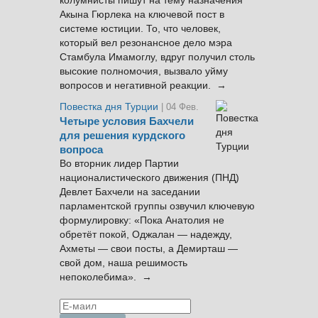
колумнисты пишут на тему назначения
Акына Гюрлека на ключевой пост в
системе юстиции. То, что человек,
который вел резонансное дело мэра
Стамбула Имамоглу, вдруг получил столь
высокие полномочия, вызвало уйму
вопросов и негативной реакции. →
Повестка дня Турции
| 04 Фев.
Четыре условия Бахчели
для решения курдского
вопроса
Во вторник лидер Партии
националистического движения (ПНД)
Девлет Бахчели на заседании
парламентской группы озвучил ключевую
формулировку: «Пока Анатолия не
обретёт покой, Оджалан — надежду,
Ахметы — свои посты, а Демирташ —
свой дом, наша решимость
непоколебима». →