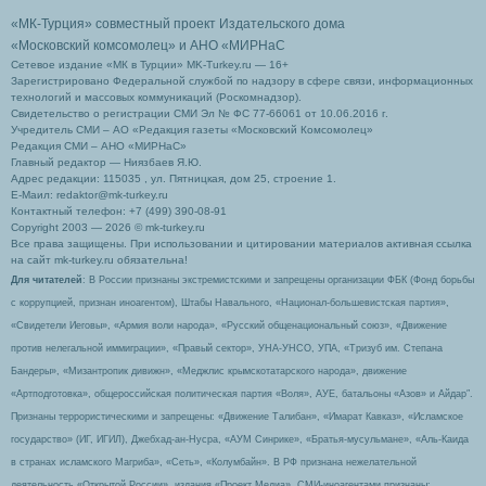
«МК-Турция» совместный проект Издательского дома
«Московский комсомолец»
и АНО «МИРНаС
Сетевое издание «МК в Турции» MK-Turkey.ru — 16+
Зарегистрировано Федеральной службой по надзору в сфере связи, информационных
технологий и массовых коммуникаций (Роскомнадзор).
Свидетельство о регистрации СМИ Эл № ФС 77-66061 от 10.06.2016 г.
Учредитель СМИ – АО «Редакция газеты «Московский Комсомолец»
Редакция СМИ – АНО «МИРНаС»
Главный редактор — Ниязбаев Я.Ю.
Адрес редакции: 115035 , ул. Пятницкая, дом 25, строение 1.
Е-Маил: redaktor@mk-turkey.ru
Контактный телефон: +7 (499) 390-08-91
Copyright 2003 — 2026 © mk-turkey.ru
Все права защищены. При использовании и цитировании материалов активная ссылка
на сайт mk-turkey.ru обязательна!
Для читателей
: В России признаны экстремистскими и запрещены организации ФБК (Фонд борьбы
с коррупцией, признан иноагентом), Штабы Навального, «Национал-большевистская партия»,
«Свидетели Иеговы», «Армия воли народа», «Русский общенациональный союз», «Движение
против нелегальной иммиграции», «Правый сектор», УНА-УНСО, УПА, «Тризуб им. Степана
Бандеры», «Мизантропик дивижн», «Меджлис крымскотатарского народа», движение
«Артподготовка», общероссийская политическая партия «Воля», АУЕ, батальоны «Азов» и Айдар″.
Признаны террористическими и запрещены: «Движение Талибан», «Имарат Кавказ», «Исламское
государство» (ИГ, ИГИЛ), Джебхад-ан-Нусра, «АУМ Синрике», «Братья-мусульмане», «Аль-Каида
в странах исламского Магриба», «Сеть», «Колумбайн». В РФ признана нежелательной
деятельность «Открытой России», издания «Проект Медиа». СМИ-иноагентами признаны: