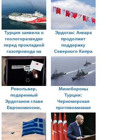
Турция заявила о
Эрдоган: Анкара
геологоразведке
продолжит
перед прокладкой
поддержку
газопровода на
Северного Кипра
Северный Кипр
Револьвер,
Минобороны
подаренный
Турции:
Эрдоганом главе
Черноморская
Еврокомиссии,
противоминная
охолостят и
группа будет
передадут в музей
обеспечивать
защиту подводной
инфраструктуры