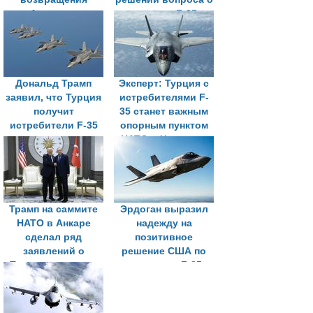
Анкары в
продаже F-35
программу F-35
Турции
Дональд Трамп
Эксперт: Турция с
заявил, что Турция
истребителями F-
получит
35 станет важным
истребители F-35
опорным пунктом
НАТО в Черном и
Средиземном
морях
Трамп на саммите
Эрдоган выразил
НАТО в Анкаре
надежду на
сделал ряд
позитивное
заявлений о
решение США по
Турции, санкциях
поставкам F-35
США и разговоре с
Путиным