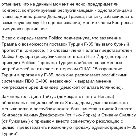
отмечает, что на данный момент не ясно, предпримет ли
Конгресс, контролируемый республиканцами - однопартийцами
главы администрации Дональда Трампа, попытку заблокировать
возможную сделку. По оценке издания, многие члены Конгресса
выступают против нее.
В свою очередь газета Politico подчеркнула, что заявление
Трампа о возможности поставок Турции F-35 "вызвало бурный
протест" в Конгрессе. По словам члена Палаты представителей
Майка Лоулера (республиканец от штата Нью-Йорк), которые
приводит Politico, "продажа Турции наиболее современных
истребителей не отвечает интересам США". "Возвращение
Турции в программу F-35, пока она располагает российскими
системами ПВО С-400, незаконно", - выразил мнение
конгрессмен Брэд Шнайдер (демократ от штата Иллинойс).
Законодатель Дина Тайтус (демократ от штата Невада)
обратилась в социальной сети X к лидерам демократического
меньшинства и республиканского большинства в нижней палате
Конгресса Хакиму Джеффрису (от Нью-Йорка) и Стивену Скалису
(от Луизианы) с призывом внести совместную резолюцию с
целью "предотвратить незаконную продажу администрацией F-35
Турции".