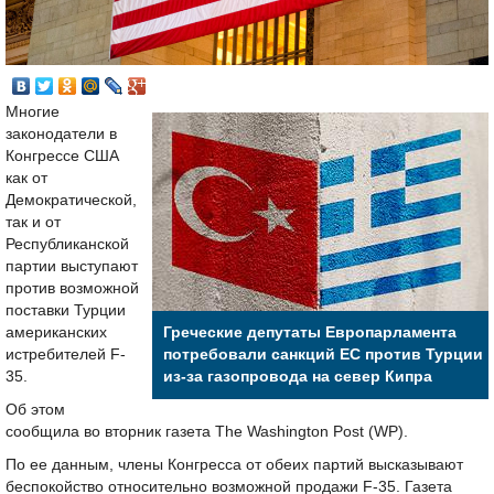
Многие
законодатели в
Конгрессе США
как от
Демократической,
так и от
Республиканской
партии выступают
против возможной
поставки Турции
американских
Греческие депутаты Европарламента
истребителей F-
потребовали санкций ЕС против Турции
35.
из-за газопровода на север Кипра
Об этом
сообщила во вторник газета The Washington Post (WP).
По ее данным, члены Конгресса от обеих партий высказывают
беспокойство относительно возможной продажи F-35. Газета