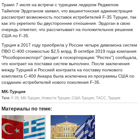
Трамп 7 июля на встрече с турецким лидером Реджепом
Тайипом Эрдоганом заявил, что вашингтонская администрация
рассмотрит возможность поставок истребителей F-35 Турции, так
как это укрепило бы двусторонние отношения. Эрдоган в свою
очередь отметил, что рассчитывает на положительное решение
США по F-35.
Турция в 2017 году приобрела у России четыре дивизиона систем
ПВО С-400 стоимостью $2,5 млрд. В октябре 2019 года компания
"Рособоронэкспорт" (входит в госкорпорацию "Ростех") сообщала,
что контракт на поставки систем выполнен. После заключения
между Турцией и Россией контракта на поставку полкового
комплекта С-400 Анкара была исключена из программы США по
созданию истребителей нового поколения F-35.
МК-Турция
Tеги:
F-35
,
МК-Турция
,
Новости Турции
,
США-Турция
,
ТАСС
,
Турция
Материалы по теме: