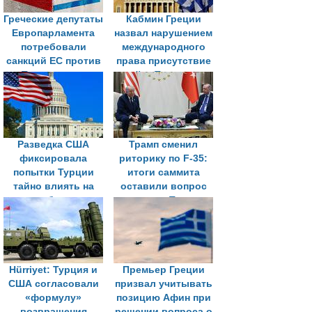
Греческие депутаты
Кабмин Греции
Европарламента
назвал нарушением
потребовали
международного
санкций ЕС против
права присутствие
Турции из-за
войск Турции на
газопровода на
севере Кипра
север Кипра
Разведка США
Трамп сменил
фиксировала
риторику по F-35:
попытки Турции
итоги саммита
тайно влиять на
оставили вопрос
выборы
поставок Турции
открытым
Hürriyet: Турция и
Премьер Греции
США согласовали
призвал учитывать
«формулу»
позицию Афин при
возвращения
решении вопроса о