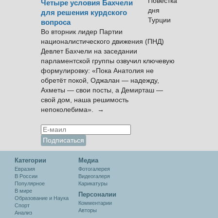
Четыре условия Бахчели
для решения курдского
вопроса
Во вторник лидер Партии
националистического движения (ПНД)
Девлет Бахчели на заседании
парламентской группы озвучил ключевую
формулировку: «Пока Анатолия не
обретёт покой, Оджалан — надежду,
Ахметы — свои посты, а Демирташ —
свой дом, наша решимость
непоколебима». →
Категории
Медиа
Евразия
Фотогалерея
В России
Видеогалеря
Популярное
Карикатуры
В мире
Персоналии
Образование и Наука
Комментарии
Спорт
Авторы
Анализ