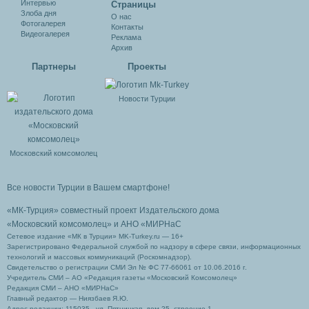
Интервью
Cтраницы
Злоба дня
О нас
Фотогалерея
Контакты
Видеогалерея
Реклама
Архив
Партнеры
Проекты
Новости Турции
Московский комсомолец
Все новости Турции в Вашем смартфоне!
«МК-Турция» совместный проект Издательского дома
«Московский комсомолец»
и АНО «МИРНаС
Сетевое издание «МК в Турции» MK-Turkey.ru — 16+
Зарегистрировано Федеральной службой по надзору в сфере связи, информационных
технологий и массовых коммуникаций (Роскомнадзор).
Свидетельство о регистрации СМИ Эл № ФС 77-66061 от 10.06.2016 г.
Учредитель СМИ – АО «Редакция газеты «Московский Комсомолец»
Редакция СМИ – АНО «МИРНаС»
Главный редактор — Ниязбаев Я.Ю.
Адрес редакции: 115035 , ул. Пятницкая, дом 25, строение 1.