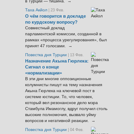
в Турции — тишина. →
Таха Акйол
| 23 Фев.
О чём говорится в докладе
по курдскому вопросу?
Совместный доклад
парламентской комиссии, созданной в
рамках «процесса урегулирования», был
принят 47 голосами. →
Повестка дня Турции
| 13 Фев.
Назначение Акына Гюрлека:
Сигнал о конце
«нормализации»
В эти дни многие оппозиционные
колумнисты пишут на тему назначения
Акына Гюрлека на ключевой пост в
системе юстиции. То, что человек,
который вел резонансное дело мэра
Стамбула Имамоглу, вдруг получил столь
высокие полномочия, вызвало уйму
вопросов и негативной реакции. →
Повестка дня Турции
| 04 Фев.