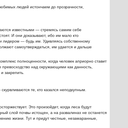
юбимых людей истончаем до прозрачности,
аются известными — стремясь самим себе
стоят. И они доказывают, ибо им мало кто
 и лидером — будь им. Удивляясь собственному
олжают самоутверждаться, им удается и дальше
комплекс полноценности, когда человек априорно ставит
е превосходство над окружающими как данность,
и закрепить.
скурвливаются те, кто казался неподкупным.
осторжествует. Это произойдет, когда леса будут
ный слой почвы истощен, а на развалинах не останется
ожению жизни. Тут и придут честные, незамаранные,