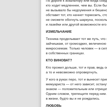
По дороге к эскалатору или когда сойд
кто ходит медленнее, чем вы. Если бы 
не вызывало бы недоумения и бешенств
обставит тот, кто начнет тормозить, с
не сможете обогнуть шаркуна, поскольк
и лазейки или другой возможности его
ИЗМЕЛЬЧАНИЕ
Техника проделывает тот же путь, чт
зайчишкам, от громоздких, величино
микросхемам. Только человек — в си
в собственных границах.
КТО ВИНОВАТ?
Кто прожил дольше, тот и прав, ведь о
а то и невозможно опровергнуть.
У кого в руках перо, тот и вынесет пр
мемуариста — от него зависит, остану
знаком — положительным или отрицате
Одним словом, трепещите перед ним.
в жизни, будто вы и не рождались.
ЛЮБОВЬ