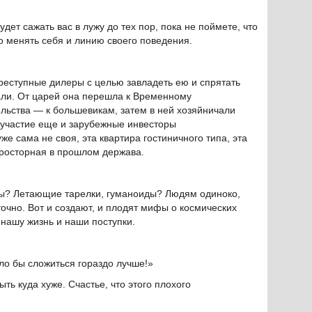
удет сажать вас в лужу до тех пор, пока не поймете, что
о менять себя и линию своего поведения.
преступные дилеры с целью завладеть ею и спрятать
али. От царей она перешла к Временному
ельства — к большевикам, затем в ней хозяйничали
 участие еще и зарубежные инвесторы
же сама не своя, эта квартира гостиничного типа, эта
просторная в прошлом держава.
ы? Летающие тарелки, гуманоиды? Людям одиноко,
очно. Вот и создают, и плодят мифы о космических
нашу жизнь и наши поступки.
ло бы сложиться гораздо лучше!»
ыть куда хуже. Счастье, что этого плохого