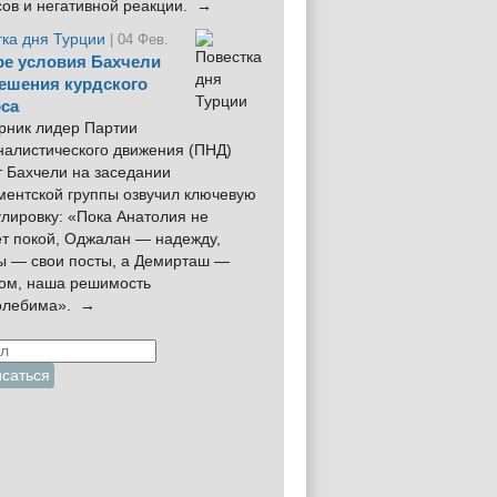
сов и негативной реакции. →
тка дня Турции
| 04 Фев.
е условия Бахчели
ешения курдского
са
рник лидер Партии
налистического движения (ПНД)
 Бахчели на заседании
ментской группы озвучил ключевую
лировку: «Пока Анатолия не
ёт покой, Оджалан — надежду,
ы — свои посты, а Демирташ —
дом, наша решимость
олебима». →