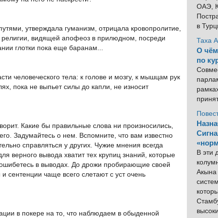
ОАЭ, К
Постра
в Тур
утями, утверждала гуманизм, отрицала кровопролитие,
ву религии, видящей апофеоз в прилюдном, посреди
Таха 
нии глотки пока еще баранам...
О чём
по ку
Совме
сти человеческого тела: к голове и мозгу, к мышцам рук
парлам
лях, пока не выпьет силы до капли, не износит
рамка
приня
Повес
Назна
говорит. Какие бы правильные слова ни произносились,
Сигна
го. Задумайтесь о нем. Вспомните, что вам известно
«норм
ельно справляться у других. Чужие мнения всегда
В эти
для верного вывода хватит тех крупиц знаний, которые
колум
 ошибетесь в выводах. До дрожи пробирающие своей
Акына 
и сентенции чаще всего слетают с уст очень
систем
котор
Стамбу
высок
ции в покере на то, что наблюдаем в обыденной