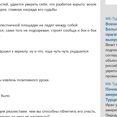
тей, удается уверить себя, что разбитое корыто, возле
приз, главная награда его судьбы.
МК-Ту
Военн
 лестничной площадке не ладят между собой
Бельг
ся, сами того не подозревая, строят сообща и бок о бок
прагм
.
выну
Визит
подпи
ошел к зеркалу, ну и что, еще чуть-чуть ухудшился
согла
объяс
росси
укреп
промы
ы извлечь позитивного урока.
МК-Ту
Почем
амери
 было.
Турци
Иран у
америк
ем реалистами: чем вы способны облегчить его участь,
Персид
самому на него не наскрести?