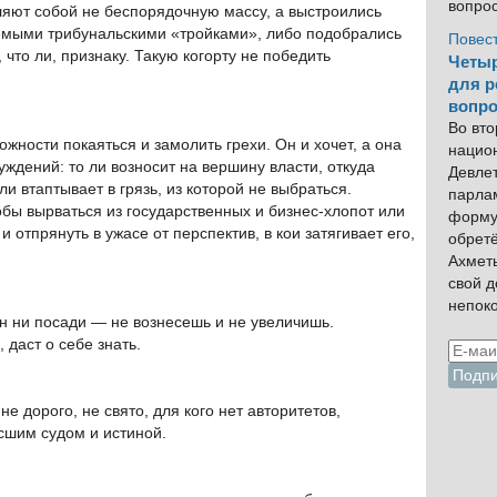
вопро
ляют собой не беспорядочную массу, а выстроились
емыми трибунальскими «тройками», либо подобрались
Повес
что ли, признаку. Такую когорту не победить
Четыр
для р
вопро
Во вто
ожности покаяться и замолить грехи. Он и хочет, а она
нацио
уждений: то ли возносит на вершину власти, откуда
Девлет
ли втаптывает в грязь, из которой не выбраться.
парла
обы вырваться из государственных и бизнес-хлопот или
форму
 отпрянуть в ужасе от перспектив, в кои затягивает его,
обрет
Ахмет
свой 
непок
н ни посади — не вознесешь и не увеличишь.
 даст о себе знать.
е дорого, не свято, для кого нет авторитетов,
сшим судом и истиной.