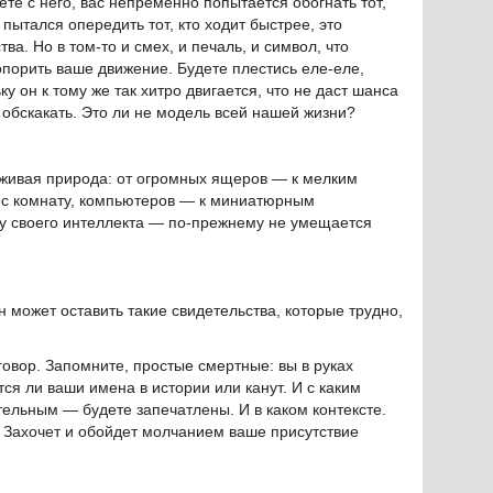
ете с него, вас непременно попытается обогнать тот,
пытался опередить тот, кто ходит быстрее, это
а. Но в том-то и смех, и печаль, и символ, что
топорить ваше движение. Будете плестись еле-еле,
у он к тому же так хитро двигается, что не даст шанса
 обскакать. Это ли не модель всей нашей жизни?
о живая природа: от огромных ящеров — к мелким
ю с комнату, компьютеров — к миниатюрным
лу своего интеллекта — по-прежнему не умещается
н может оставить такие свидетельства, которые трудно,
иговор. Запомните, простые смертные: вы в руках
тся ли ваши имена в истории или канут. И с каким
льным — будете запечатлены. И в каком контексте.
 Захочет и обойдет молчанием ваше присутствие