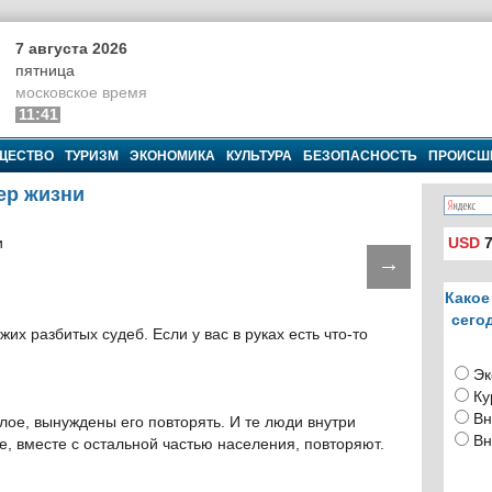
7 августа 2026
пятница
московское время
11:41
ЩЕСТВО
ТУРИЗМ
ЭКОНОМИКА
КУЛЬТУРА
БЕЗОПАСНОСТЬ
ПРОИСШ
ер жизни
USD
7
→
Какое
сего
их разбитых судеб. Если у вас в руках есть что-то
Эк
Ку
Вн
ое, вынуждены его повторять. И те люди внутри
Вн
же, вместе с остальной частью населения, повторяют.