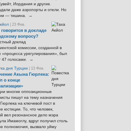
увейт, Иордания и другие.
дали даже аэропорты и отели. Но
ции — тишина. →
Акйол
| 23 Фев.
 говорится в докладе
рдскому вопросу?
стный доклад
ентской комиссии, созданной в
х «процесса урегулирования», был
т 47 голосами. →
тка дня Турции
| 13 Фев.
чение Акына Гюрлека:
л о конце
ализации»
 дни многие оппозиционные
нисты пишут на тему назначения
Гюрлека на ключевой пост в
е юстиции. То, что человек,
ый вел резонансное дело мэра
ла Имамоглу, вдруг получил столь
ие полномочия, вызвало уйму