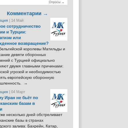
Опросы →
Комментарии →
рция
| 14 Май
ое сотрудничество
ии и Турции:
атизм или
жденное возвращение?
 бельгийской королевы Матильды и
сание девяти оборонных
шений с Турцией официально
няют двумя главными причинами:
йской угрозой и необходимостью
лять европейскую оборонную
шленность. →
рция
| 04 Март
у Иран не бьёт по
канским базам в
и
же несколько дней обстреливает
анские базы в странах
ского залива: Бахрейн, Катар,