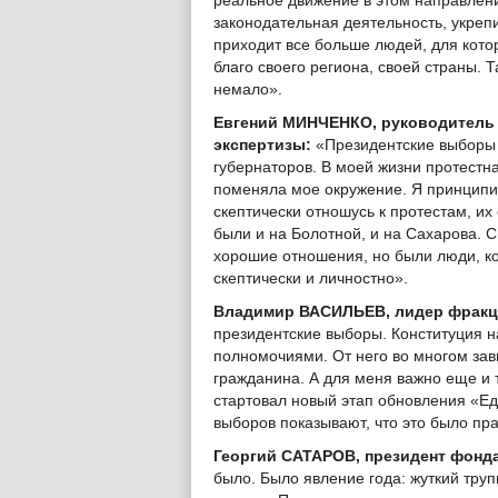
реальное движение в этом направлен
законодательная деятельность, укреп
приходит все больше людей, для кото
благо своего региона, своей страны. Т
немало».
Евгений МИНЧЕНКО, руководитель 
экспертизы:
«Президентские выборы 
губернаторов. В моей жизни протестн
поменяла мое окружение. Я принципиа
скептически отношусь к протестам, их
были и на Болотной, и на Сахарова. 
хорошие отношения, но были люди, к
скептически и личностно».
Владимир ВАСИЛЬЕВ, лидер фракци
президентские выборы. Конституция н
полномочиями. От него во многом зав
гражданина. А для меня важно еще и 
стартовал новый этап обновления «Ед
выборов показывают, что это было пр
Георгий САТАРОВ, президент фонд
было. Было явление года: жуткий труп