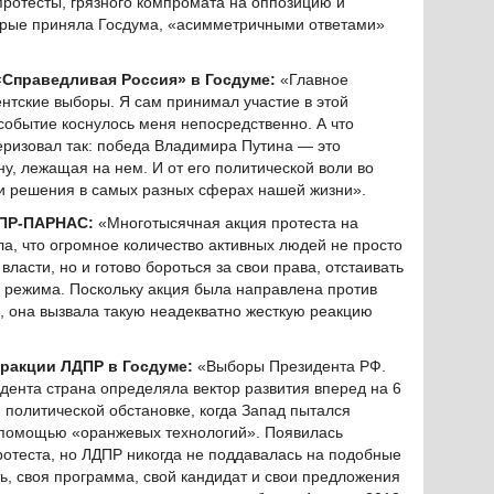
ротесты, грязного компромата на оппозицию и
орые приняла Госдума, «асимметричными ответами»
Справедливая Россия» в Госдуме:
«Главное
нтские выборы. Я сам принимал участие в этой
 событие коснулось меня непосредственно. А что
теризовал так: победа Владимира Путина — это
ну, лежащая на нем. И от его политической воли во
 и решения в самых разных сферах нашей жизни».
РПР-ПАРНАС:
«Многотысячная акция протеста на
а, что огромное количество активных людей не просто
асти, но и готово бороться за свои права, отстаивать
 режима. Поскольку акция была направлена против
, она вызвала такую неадекватно жесткую реакцию
акции ЛДПР в Госдуме:
«Выборы Президента РФ.
дента страна определяла вектор развития вперед на 6
 политической обстановке, когда Запад пытался
с помощью «оранжевых технологий». Появилась
отеста, но ЛДПР никогда не поддавалась на подобные
ть, своя программа, свой кандидат и свои предложения