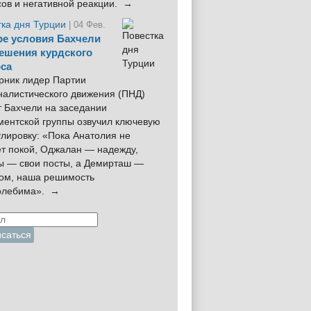
сов и негативной реакции. →
тка дня Турции
| 04 Фев.
е условия Бахчели
ешения курдского
са
рник лидер Партии
налистического движения (ПНД)
 Бахчели на заседании
ментской группы озвучил ключевую
лировку: «Пока Анатолия не
ёт покой, Оджалан — надежду,
ы — свои посты, а Демирташ —
дом, наша решимость
олебима». →