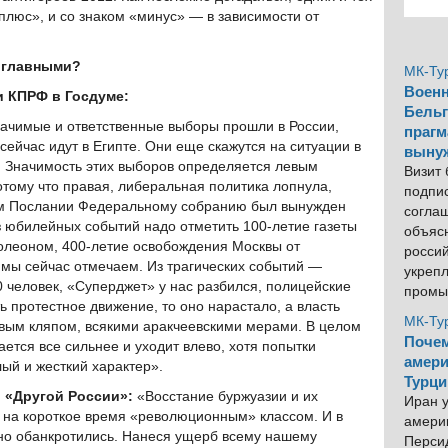
плюс», и со знаком «минус» — в зависимости от
е главными?
МК-Ту
Военн
 КПРФ в Госдуме:
Бельг
значимые и ответственные выборы прошли в России,
прагм
сейчас идут в Египте. Они еще скажутся на ситуации в
выну
. Значимость этих выборов определяется левым
Визит
тому что правая, либеральная политика лопнула,
подпи
ем Послании Федеральному собранию был вынужден
согла
Из юбилейных событий надо отметить 100-летие газеты
объяс
олеоном, 400-летие освобождения Москвы от
росси
е мы сейчас отмечаем. Из трагических событий —
укреп
0 человек, «Суперджет» у нас разбился, полицейские
промы
ть протестное движение, то оно нарастало, а власть
МК-Ту
овым кляпом, всякими аракчеевскими мерами. В целом
Почем
ется все сильнее и уходит влево, хотя попытки
амери
лый и жесткий характер».
Турци
 «Другой России»:
«Восстание буржуазии и их
Иран у
 на короткое время «революционным» классом. И в
америк
ьно обанкротились. Нанеся ущерб всему нашему
Персид