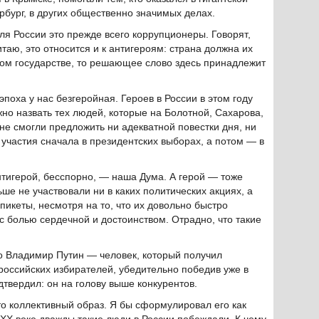
бург, в других общественно значимых делах.
ля России это прежде всего коррупционеры. Говорят,
итаю, это относится и к антигероям: страна должна их
овом государстве, то решающее слово здесь принадлежит
поха у нас безгеройная. Героев в России в этом году
жно назвать тех людей, которые на Болотной, Сахарова,
не смогли предложить ни адекватной повестки дня, ни
 участия сначала в президентских выборах, а потом — в
тигерой, бесспорно, — наша Дума. А герой — тоже
ше не участвовали ни в каких политических акциях, а
пикеты, несмотря на то, что их довольно быстро
с болью сердечной и достоинством. Отрадно, что такие
о Владимир Путин — человек, который получил
оссийских избирателей, убедительно победив уже в
твердил: он на голову выше конкурентов.
то коллективный образ. Я бы сформулировал его как