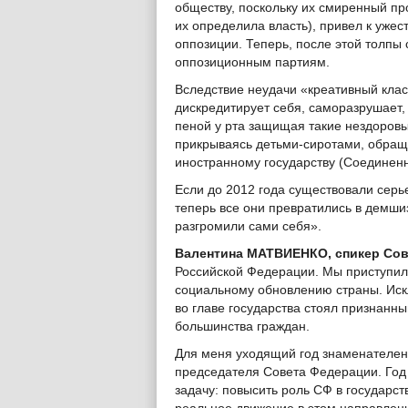
обществу, поскольку их смиренный про
их определила власть), привел к ужес
оппозиции. Теперь, после этой толпы 
оппозиционным партиям.
Вследствие неудачи «креативный класс
дискредитирует себя, саморазрушает, 
пеной у рта защищая такие нездоровые
прикрываясь детьми-сиротами, обращ
иностранному государству (Соединен
Если до 2012 года существовали сер
теперь все они превратились в демши
разгромили сами себя».
Валентина МАТВИЕНКО, спикер Сов
Российской Федерации. Мы приступили
социальному обновлению страны. Иск
во главе государства стоял признанн
большинства граждан.
Для меня уходящий год знаменателен 
председателя Совета Федерации. Год 
задачу: повысить роль СФ в государс