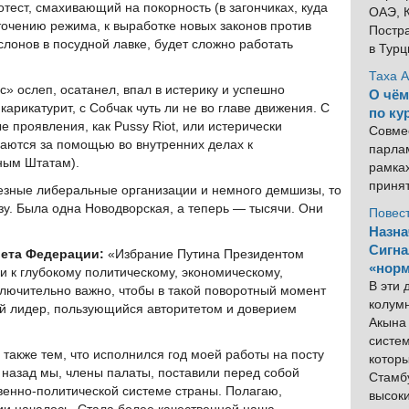
тест, смахивающий на покорность (в загончиках, куда
ОАЭ, К
точению режима, к выработке новых законов против
Постра
слонов в посудной лавке, будет сложно работать
в Тур
Таха 
» ослеп, осатанел, впал в истерику и успешно
О чём
карикатурит, с Собчак чуть ли не во главе движения. С
по ку
 проявления, как Pussy Riot, или истерически
Совме
аются за помощью во внутренних делах к
парлам
ным Штатам).
рамка
приня
ьезные либеральные организации и немного демшизы, то
зу. Была одна Новодворская, а теперь — тысячи. Они
Повес
Назна
Сигна
ета Федерации:
«Избрание Путина Президентом
«норм
 к глубокому политическому, экономическому,
В эти
лючительно важно, чтобы в такой поворотный момент
колум
ый лидер, пользующийся авторитетом и доверием
Акына 
систем
также тем, что исполнился год моей работы на посту
котор
назад мы, члены палаты, поставили перед собой
Стамбу
твенно-политической системе страны. Полагаю,
высок