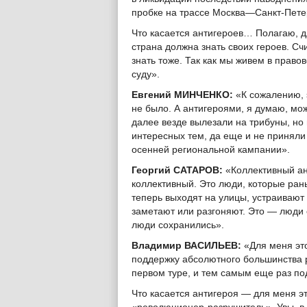
пробке на трассе Москва—Санкт-Петер
Что касается антигероев… Полагаю, д
страна должна знать своих героев. Сч
знать тоже. Так как мы живем в прав
суду».
Евгений МИНЧЕНКО:
«К сожалению, э
не было. А антигероями, я думаю, мо
далее везде вылезали на трибуны, но 
интересных тем, да еще и не приняли
осенней региональной кампании».
Георгий САТАРОВ:
«Коллективный ан
коллективный. Это люди, которые рань
теперь выходят на улицы, устраивают 
заметают или разгоняют. Это — люди 
люди сохранились».
Владимир ВАСИЛЬЕВ:
«Для меня эт
поддержку абсолютного большинства р
первом туре, и тем самым еще раз под
Что касается антигероя — для меня э