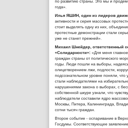
по развитию страны. Это мы и продем
года».
Илья ЯШИН, один из лидеров движ
активности и серия массовых протестн
стоит выделять одну из них, объедин
протестные демонстрации стали серь
уже не станет прежней».
Михаил Шнейдер, ответственный с
«Солидарности»:
«Для меня главное
граждан страны от политического мор
годы. Люди пошли на выборы, надеясь
олицетворением лжи, подлости, корруп
подсознательном уровне поняли, что 
стали наблюдателями на избирательны
нарушениями закона о выборах, с бе
собственной шкуре узнали, что чувству
наблюдатели составили ядро массовог
Москвы, Питера, Калининграда, Влади
сотни тысяч граждан.
Второе событие - оспаривание в Верх
Госдумы. Соответствующее заявление 