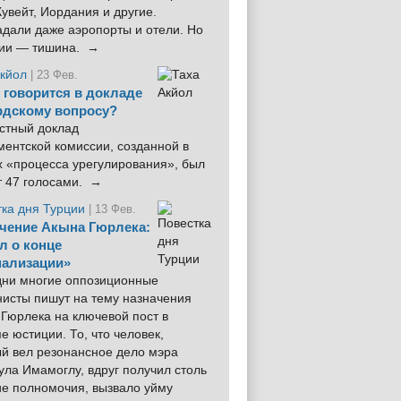
увейт, Иордания и другие.
дали даже аэропорты и отели. Но
ции — тишина. →
Акйол
| 23 Фев.
 говорится в докладе
рдскому вопросу?
стный доклад
ентской комиссии, созданной в
х «процесса урегулирования», был
т 47 голосами. →
тка дня Турции
| 13 Фев.
чение Акына Гюрлека:
л о конце
ализации»
 дни многие оппозиционные
нисты пишут на тему назначения
Гюрлека на ключевой пост в
е юстиции. То, что человек,
ый вел резонансное дело мэра
ла Имамоглу, вдруг получил столь
ие полномочия, вызвало уйму