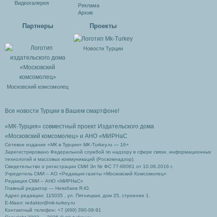
Видеогалерея
Реклама
Архив
Партнеры
Проекты
Новости Турции
Московский комсомолец
Все новости Турции в Вашем смартфоне!
«МК-Турция» совместный проект Издательского дома
«Московский комсомолец»
и АНО «МИРНаС
Сетевое издание «МК в Турции» MK-Turkey.ru — 16+
Зарегистрировано Федеральной службой по надзору в сфере связи, информационных
технологий и массовых коммуникаций (Роскомнадзор).
Свидетельство о регистрации СМИ Эл № ФС 77-66061 от 10.06.2016 г.
Учредитель СМИ – АО «Редакция газеты «Московский Комсомолец»
Редакция СМИ – АНО «МИРНаС»
Главный редактор — Ниязбаев Я.Ю.
Адрес редакции: 115035 , ул. Пятницкая, дом 25, строение 1.
Е-Маил: redaktor@mk-turkey.ru
Контактный телефон: +7 (499) 390-08-91