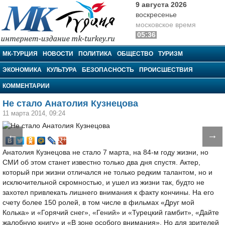
9 августа 2026
воскресенье
московское время
05:36
МК-Турция
МК-ТУРЦИЯ
НОВОСТИ
ПОЛИТИКА
ОБЩЕСТВО
ТУРИЗМ
ЭКОНОМИКА
КУЛЬТУРА
БЕЗОПАСНОСТЬ
ПРОИСШЕСТВИЯ
КОММЕНТАРИИ
Не стало Анатолия Кузнецова
11 марта 2014, 09:24
←
→
Анатолия Кузнецова не стало 7 марта, на 84-м году жизни, но
СМИ об этом станет известно только два дня спустя. Актер,
который при жизни отличался не только редким талантом, но и
исключительной скромностью, и ушел из жизни так, будто не
захотел привлекать лишнего внимания к факту кончины. На его
счету более 150 ролей, в том числе в фильмах «Друг мой
Колька» и «Горячий снег», «Гений» и «Турецкий гамбит», «Дайте
жалобную книгу» и «В зоне особого внимания». Но для зрителей