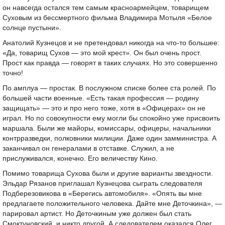
он навсегда остался тем самым красноармейцем, товарищем
Суховым из бессмертного фильма Владимира Мотыля «Белое
солнце пустыни».
Анатолий Кузнецов и не претендовал никогда на что-то большее:
«Да, товарищ Сухов — это мой крест». Он был очень прост.
Прост как правда — говорят в таких случаях. Но это совершенно
точно!
По амплуа — простак. В послужном списке более ста ролей. По
большей части военные. «Есть такая профессия — родину
защищать» — это и про него тоже, хотя в «Офицерах» он не
играл. Но по совокупности ему могли бы спокойно уже присвоить
маршала. Были же майоры, комиссары, офицеры, начальники
контрразведки, полковники милиции. Даже один замминистра. А
заканчивал он генералами в отставке. Служил, а не
прислуживался, конечно. Его величеству Кино.
Помимо товарища Сухова были и другие варианты звездности.
Эльдар Рязанов приглашал Кузнецова сыграть следователя
Подберезовикова в «Берегись автомобиля». «Опять вы мне
предлагаете положительного человека. Дайте мне Деточкина», —
парировал артист. Но Деточкиным уже должен был стать
Смоктуновский, и никто другой. А следователем оказался Олег