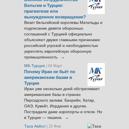
Бельгии и Турции:
прагматизм или
вынужденное возвращение?
Визит бельгийской королевы Матильды и
подписание девяти оборонных
соглашений с Турцией официально
объясняют двумя главными причинами:
российской угрозой и необходимостью
укреплять европейскую оборонную
промышленность. →
МК-Турция
| 04 Март
Почему Иран не бьёт по
американским базам в
Турции
Иран уже несколько дней обстреливает
американские базы в странах
Персидского залива: Бахрейн, Катар,
ОАЭ, Кувейт, Иордания и другие.
Пострадали даже аэропорты и отели. Но
в Турции — тишина. →
Таха Акйол
| 23 Фев.