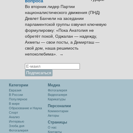
вопроса
Во вторник лидер Партии
националистического движения (ПНД)
Девлет Бахчели на заседании
парламентской группы озвучил ключевую
формулировку: «Пока Анатолия не
обретёт покой, Оджалан — надежду,
Ахметы — свои посты, а Демирташ —
свой дом, наша решимость
непоколебима». →
Категории
Медиа
Евразия
Фотогалерея
В России
Видеогалеря
Популярное
Карикатуры
В мире
Персоналии
Образование и Наука
Комментарии
Спорт
Авторы
Анализ
Интервью
Cтраницы
Злоба дня
О нас
Фотогалерея
Контакты