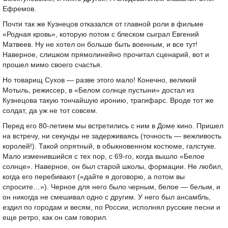
Ефремов.
Почти так же Кузнецов отказался от главной роли в фильме
«Родная кровь», которую потом с блеском сыграл Евгений
Матвеев. Ну не хотел он больше быть военным, и все тут!
Наверное, слишком прямолинейно прочитал сценарий, вот и
прошел мимо своего счастья.
Но товарищ Сухов — разве этого мало! Конечно, великий
Мотыль, режиссер, в «Белом солнце пустыни» достал из
Кузнецова такую тончайшую иронию, трагифарс. Вроде тот же
солдат, да уж не тот совсем.
Перед его 80-летием мы встретились с ним в Доме кино. Пришел
на встречу, ни секунды не задерживаясь (точность — вежливость
королей!). Такой опрятный, в обыкновенном костюме, галстуке.
Мало изменившийся с тех пор, с 69-го, когда вышло «Белое
солнце». Наверное, он был старой школы, формации. Не любил,
когда его перебивают («дайте я договорю, а потом вы
спросите…»). Черное для него было черным, белое — белым, и
он никогда не смешивал одно с другим. У него был ансамбль,
ездил по городам и весям, по России, исполнял русские песни и
еще ретро, как он сам говорил.