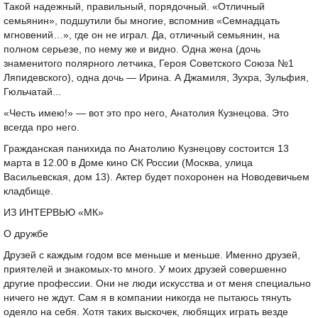
Такой надежный, правильный, порядочный. «Отличный
семьянин», подшутили бы многие, вспомнив «Семнадцать
мгновений…», где он не играл. Да, отличный семьянин, на
полном серьезе, по нему же и видно. Одна жена (дочь
знаменитого полярного летчика, Героя Советского Союза №1
Ляпидевского), одна дочь — Ирина. А Джамиля, Зухра, Зульфия,
Гюльчатай...
«Честь имею!» — вот это про него, Анатолия Кузнецова. Это
всегда про него.
Гражданская панихида по Анатолию Кузнецову состоится 13
марта в 12.00 в Доме кино СК России (Москва, улица
Васильевская, дом 13). Актер будет похоронен на Новодевичьем
кладбище.
ИЗ ИНТЕРВЬЮ «МК»
О дружбе
Друзей с каждым годом все меньше и меньше. Именно друзей,
приятелей и знакомых-то много. У моих друзей совершенно
другие профессии. Они не люди искусства и от меня специально
ничего не ждут. Сам я в компании никогда не пытаюсь тянуть
одеяло на себя. Хотя таких выскочек, любящих играть везде